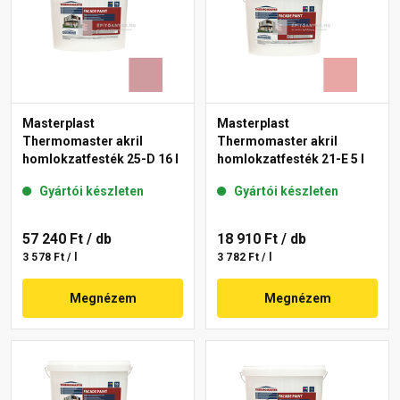
Masterplast
Masterplast
Thermomaster akril
Thermomaster akril
homlokzatfesték 25-D 16 l
homlokzatfesték 21-E 5 l
Gyártói készleten
Gyártói készleten
57 240 Ft
/ db
18 910 Ft
/ db
3 578 Ft / l
3 782 Ft / l
Megnézem
Megnézem