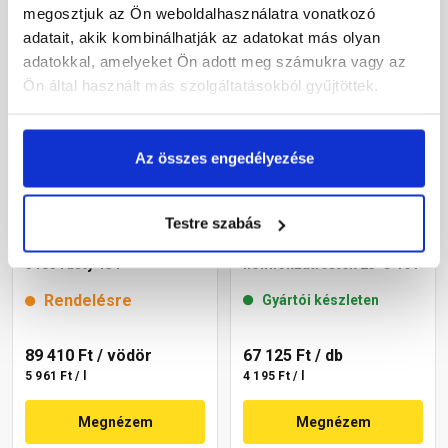
megosztjuk az Ön weboldalhasználatra vonatkozó
adatait, akik kombinálhatják az adatokat más olyan
adatokkal, amelyeket Ön adott meg számukra vagy az
Ön által használt más szolgáltatásokból gyűjtöttek.
Az összes engedélyezése
Testre szabás
Cemix 2800 SiliconTOP
Masterplast
szilikon homlokzatfesték
Thermomaster akril
5185 rusty 15 l
homlokzatfesték 25-C 16 l
Rendelésre
Gyártói készleten
89 410 Ft
/ vödör
67 125 Ft
/ db
5 961 Ft / l
4 195 Ft / l
Megnézem
Megnézem