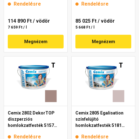
Rendelésre
Rendelésre
114 890 Ft
/ vödör
85 025 Ft
/ vödör
7 659 Ft / l
5 668 Ft / l
Megnézem
Megnézem
Cemix 2802 DekorTOP
Cemix 2805 Egalisation
diszperziós
színfelújító
homlokzatfesték 5157
homlokzatfesték 5181
rusty 15 l
rusty 15 l
Rendelésre
Rendelésre