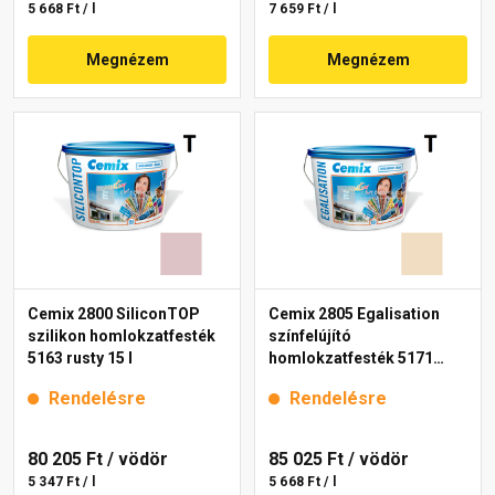
5 668 Ft / l
7 659 Ft / l
Megnézem
Megnézem
Cemix 2800 SiliconTOP
Cemix 2805 Egalisation
szilikon homlokzatfesték
színfelújító
5163 rusty 15 l
homlokzatfesték 5171
rusty 15 l
Rendelésre
Rendelésre
80 205 Ft
/ vödör
85 025 Ft
/ vödör
5 347 Ft / l
5 668 Ft / l