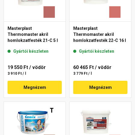
Masterplast
Masterplast
Thermomaster akril
Thermomaster akril
homlokzatfesték 21-C 5 l
homlokzatfesték 22-C 16 l
Gyártói készleten
Gyártói készleten
19 550 Ft
/ vödör
60 465 Ft
/ vödör
3 910 Ft / l
3 779 Ft / l
Megnézem
Megnézem