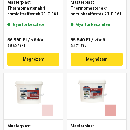
Masterplast
Masterplast
Thermomaster akril
Thermomaster akril
homlokzatfesték 21-C 16 l
homlokzatfesték 21-D 16 l
Gyártói készleten
Gyártói készleten
56 960 Ft
/ vödör
55 540 Ft
/ vödör
3 560 Ft / l
3 471 Ft / l
Megnézem
Megnézem
Masterplast
Masterplast