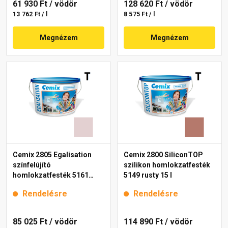
61 930 Ft
/ vödör
128 620 Ft
/ vödör
13 762 Ft / l
8 575 Ft / l
Megnézem
Megnézem
Cemix 2805 Egalisation
Cemix 2800 SiliconTOP
színfelújító
szilikon homlokzatfesték
homlokzatfesték 5161
5149 rusty 15 l
rusty 15 l
Rendelésre
Rendelésre
85 025 Ft
/ vödör
114 890 Ft
/ vödör