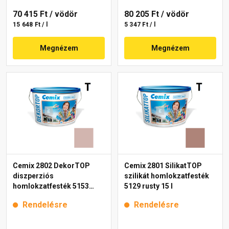
70 415 Ft
/ vödör
80 205 Ft
/ vödör
15 648 Ft / l
5 347 Ft / l
Megnézem
Megnézem
Cemix 2802 DekorTOP
Cemix 2801 SilikatTOP
diszperziós
szilikát homlokzatfesték
homlokzatfesték 5153
5129 rusty 15 l
rusty 15 l
Rendelésre
Rendelésre