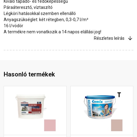
Kiváló tapadó- és fedőképességű
Páraáteresztő, víztaszító
Légköri hatásokkal szemben ellenálló
Anyagszükséglet: két rétegben, 0,3-0,7 l/m²
16 l/vödör
A termékre nem vonatkozik a 14 napos elállási jog!
Részletes leírás
Hasonló termékek