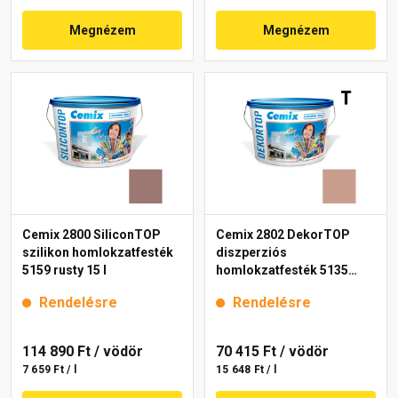
Megnézem
Megnézem
Cemix 2800 SiliconTOP
Cemix 2802 DekorTOP
szilikon homlokzatfesték
diszperziós
5159 rusty 15 l
homlokzatfesték 5135
rusty 15 l
Rendelésre
Rendelésre
114 890 Ft
/ vödör
70 415 Ft
/ vödör
7 659 Ft / l
15 648 Ft / l