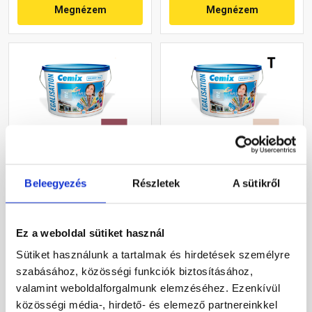
Megnézem
Megnézem
Cemix 2805 Egalisation
Cemix 2805 Egalisation
Beleegyezés
Részletek
A sütikről
színfelújító
színfelújító
homlokzatfesték 6359
homlokzatfesték 5177
intense 15 l
rusty 15 l
Rendelésre
Rendelésre
Ez a weboldal sütiket használ
Sütiket használunk a tartalmak és hirdetések személyre
118 695 Ft
/ vödör
91 245 Ft
/ vödör
szabásához, közösségi funkciók biztosításához,
7 913 Ft / l
6 083 Ft / l
valamint weboldalforgalmunk elemzéséhez. Ezenkívül
közösségi média-, hirdető- és elemező partnereinkkel
Megnézem
Megnézem