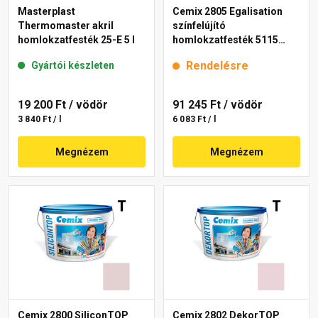
Masterplast
Cemix 2805 Egalisation
Thermomaster akril
színfelújító
homlokzatfesték 25-E 5 l
homlokzatfesték 5115
rusty 15 l
Rendelésre
Gyártói készleten
19 200 Ft
/ vödör
91 245 Ft
/ vödör
3 840 Ft / l
6 083 Ft / l
Megnézem
Megnézem
Cemix 2800 SiliconTOP
Cemix 2802 DekorTOP