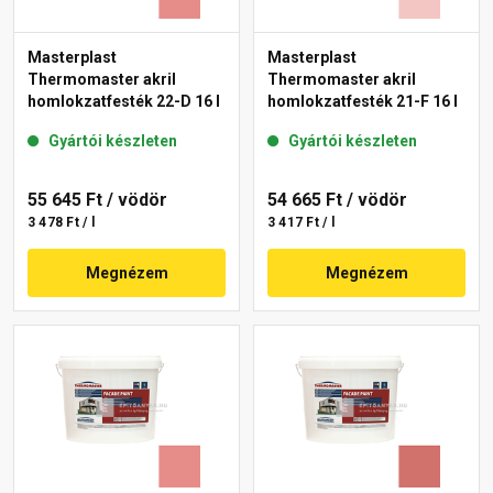
Masterplast
Masterplast
Thermomaster akril
Thermomaster akril
homlokzatfesték 22-D 16 l
homlokzatfesték 21-F 16 l
Gyártói készleten
Gyártói készleten
55 645 Ft
/ vödör
54 665 Ft
/ vödör
3 478 Ft / l
3 417 Ft / l
Megnézem
Megnézem