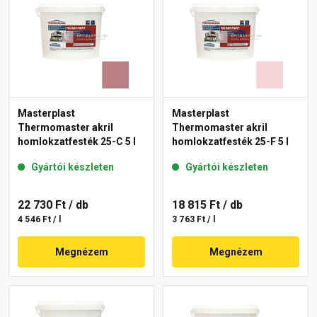
Masterplast
Masterplast
Thermomaster akril
Thermomaster akril
homlokzatfesték 25-C 5 l
homlokzatfesték 25-F 5 l
Gyártói készleten
Gyártói készleten
22 730 Ft
/ db
18 815 Ft
/ db
4 546 Ft / l
3 763 Ft / l
Megnézem
Megnézem