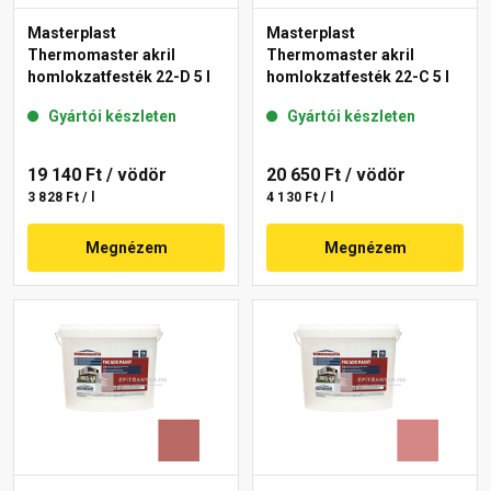
Masterplast
Masterplast
Thermomaster akril
Thermomaster akril
homlokzatfesték 22-D 5 l
homlokzatfesték 22-C 5 l
Gyártói készleten
Gyártói készleten
19 140 Ft
/ vödör
20 650 Ft
/ vödör
3 828 Ft / l
4 130 Ft / l
Megnézem
Megnézem