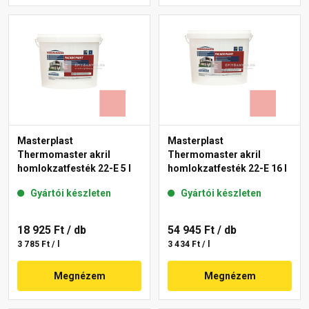
Masterplast
Masterplast
Thermomaster akril
Thermomaster akril
homlokzatfesték 22-E 5 l
homlokzatfesték 22-E 16 l
Gyártói készleten
Gyártói készleten
18 925 Ft
/ db
54 945 Ft
/ db
3 785 Ft / l
3 434 Ft / l
Megnézem
Megnézem