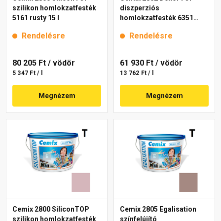
szilikon homlokzatfesték
diszperziós
5161 rusty 15 l
homlokzatfesték 6351
intense 15 l
Rendelésre
Rendelésre
80 205 Ft
/ vödör
61 930 Ft
/ vödör
5 347 Ft / l
13 762 Ft / l
Megnézem
Megnézem
Cemix 2800 SiliconTOP
Cemix 2805 Egalisation
szilikon homlokzatfesték
színfelújító