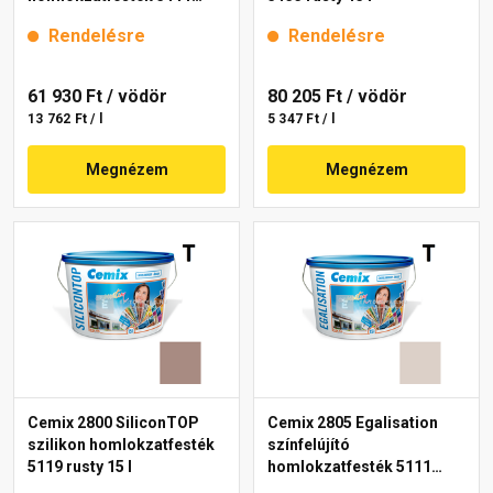
rusty 15 l
Rendelésre
Rendelésre
61 930 Ft
/ vödör
80 205 Ft
/ vödör
13 762 Ft / l
5 347 Ft / l
Megnézem
Megnézem
Cemix 2800 SiliconTOP
Cemix 2805 Egalisation
szilikon homlokzatfesték
színfelújító
5119 rusty 15 l
homlokzatfesték 5111
rusty 15 l