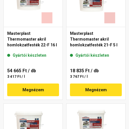
Masterplast
Masterplast
Thermomaster akril
Thermomaster akril
homlokzatfesték 22-F 16 l
homlokzatfesték 21-F 5 l
Gyártói készleten
Gyártói készleten
54 665 Ft
/ db
18 835 Ft
/ db
3 417 Ft / l
3 767 Ft / l
Megnézem
Megnézem