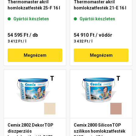
Thermomaster akril
Thermomaster akril
homlokzatfesték 25-F 16 l
homlokzatfesték 21-E 16 l
Gyártói készleten
Gyártói készleten
54 595 Ft
/ db
54 910 Ft
/ vödör
3 412 Ft / l
3 432 Ft / l
Megnézem
Megnézem
Cemix 2802 DekorTOP
Cemix 2800 SiliconTOP
diszperziós
szilikon homlokzatfesték