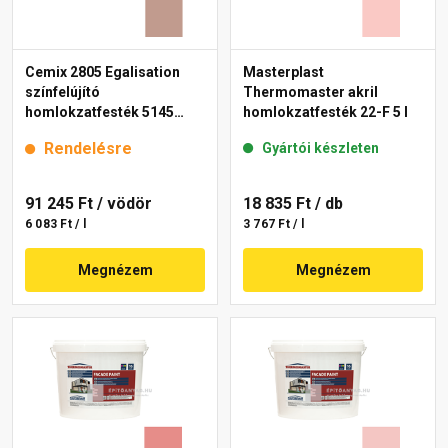
Cemix 2805 Egalisation
Masterplast
színfelújító
Thermomaster akril
homlokzatfesték 5145
homlokzatfesték 22-F 5 l
rusty 15 l
Rendelésre
Gyártói készleten
91 245 Ft
/ vödör
18 835 Ft
/ db
6 083 Ft / l
3 767 Ft / l
Megnézem
Megnézem