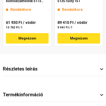
homlokzatfesték 5173
5135 rusty 15 l
rusty 15 l
Rendelésre
Rendelésre
61 930 Ft
/ vödör
89 410 Ft
/ vödör
13 762 Ft / l
5 961 Ft / l
Megnézem
Megnézem
Részletes leírás
Termékinformáció