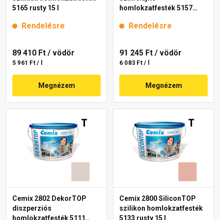
5165 rusty 15 l
homlokzatfesték 5157
rusty 15 l
Rendelésre
Rendelésre
89 410 Ft
/ vödör
91 245 Ft
/ vödör
5 961 Ft / l
6 083 Ft / l
Megnézem
Megnézem
Cemix 2802 DekorTOP
Cemix 2800 SiliconTOP
diszperziós
szilikon homlokzatfesték
homlokzatfesték 5111
5133 rusty 15 l