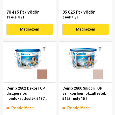
70 415 Ft
/ vödör
85 025 Ft
/ vödör
15 648 Ft / l
5 668 Ft / l
Megnézem
Megnézem
Cemix 2802 DekorTOP
Cemix 2800 SiliconTOP
diszperziós
szilikon homlokzatfesték
homlokzatfesték 5137
5123 rusty 15 l
rusty 15 l
Rendelésre
Rendelésre