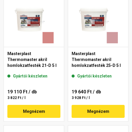
Masterplast
Masterplast
Thermomaster akril
Thermomaster akril
homlokzatfesték 21-D 5 l
homlokzatfesték 25-D 5 l
Gyártói készleten
Gyártói készleten
19 110 Ft
/ db
19 640 Ft
/ db
3 822 Ft / l
3 928 Ft / l
Megnézem
Megnézem