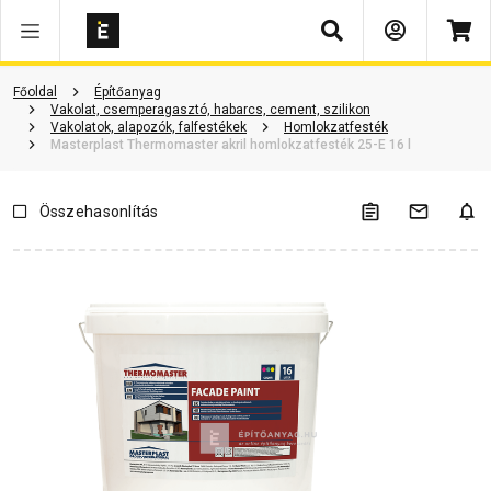
Keresés
Termékinformáció
Vásárlói vélemények
Kérdések és válaszok
Főoldal
Építőanyag
Vakolat, csemperagasztó, habarcs, cement, szilikon
Vakolatok, alapozók, falfestékek
Homlokzatfesték
Masterplast Thermomaster akril homlokzatfesték 25-E 16 l
Összehasonlítás