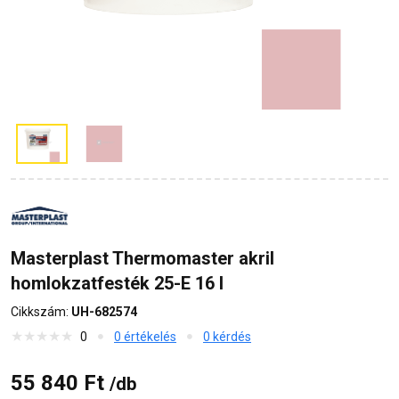
Masterplast Thermomaster akril
homlokzatfesték 25-E 16 l
Cikkszám:
UH-682574
0
0 értékelés
0 kérdés
55 840 Ft
/db