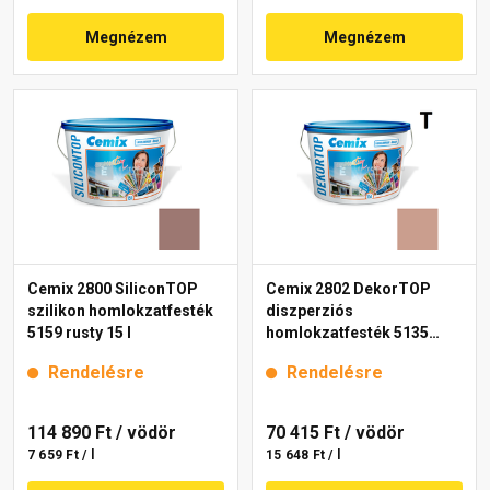
Megnézem
Megnézem
Cemix 2800 SiliconTOP
Cemix 2802 DekorTOP
szilikon homlokzatfesték
diszperziós
5159 rusty 15 l
homlokzatfesték 5135
rusty 15 l
Rendelésre
Rendelésre
114 890 Ft
/ vödör
70 415 Ft
/ vödör
7 659 Ft / l
15 648 Ft / l