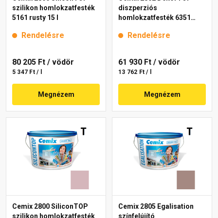
szilikon homlokzatfesték
diszperziós
5161 rusty 15 l
homlokzatfesték 6351
intense 15 l
Rendelésre
Rendelésre
80 205 Ft
/ vödör
61 930 Ft
/ vödör
5 347 Ft / l
13 762 Ft / l
Megnézem
Megnézem
Cemix 2800 SiliconTOP
Cemix 2805 Egalisation
szilikon homlokzatfesték
színfelújító