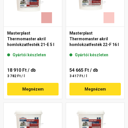
Masterplast
Masterplast
Thermomaster akril
Thermomaster akril
homlokzatfesték 21-E 5 l
homlokzatfesték 22-F 16 l
Gyártói készleten
Gyártói készleten
18 910 Ft
/ db
54 665 Ft
/ db
3 782 Ft / l
3 417 Ft / l
Megnézem
Megnézem