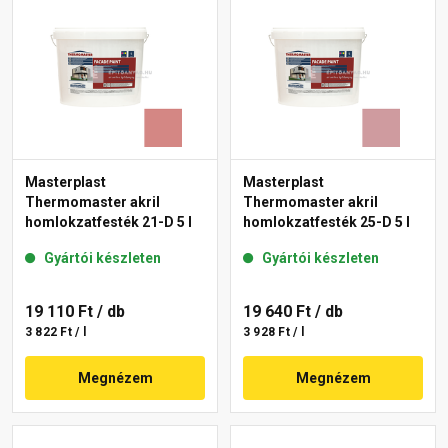
Masterplast
Masterplast
Thermomaster akril
Thermomaster akril
homlokzatfesték 21-D 5 l
homlokzatfesték 25-D 5 l
Gyártói készleten
Gyártói készleten
19 110 Ft
/ db
19 640 Ft
/ db
3 822 Ft / l
3 928 Ft / l
Megnézem
Megnézem