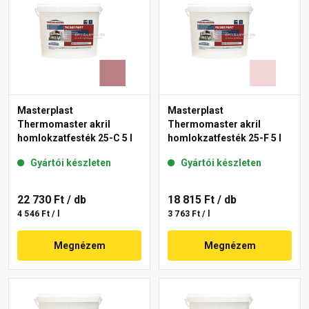
Masterplast
Masterplast
Thermomaster akril
Thermomaster akril
homlokzatfesték 25-C 5 l
homlokzatfesték 25-F 5 l
Gyártói készleten
Gyártói készleten
22 730 Ft
/ db
18 815 Ft
/ db
4 546 Ft / l
3 763 Ft / l
Megnézem
Megnézem