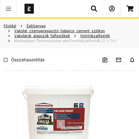
Keresés
Termékinformáció
Vásárlói vélemények
Kérdések és válaszok
Főoldal
Építőanyag
Vakolat, csemperagasztó, habarcs, cement, szilikon
Vakolatok, alapozók, falfestékek
Homlokzatfesték
Masterplast Thermomaster akril homlokzatfesték 21-C 16 l
Összehasonlítás