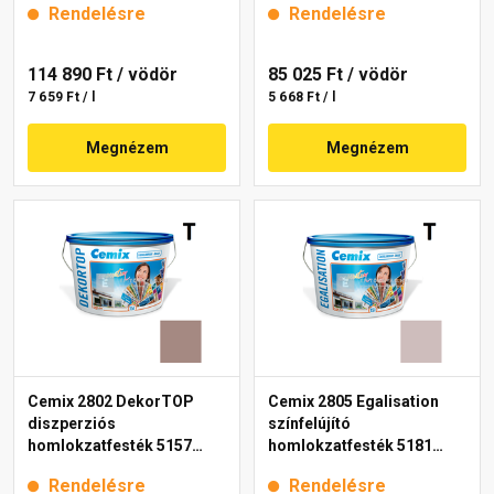
Rendelésre
Rendelésre
114 890 Ft
/ vödör
85 025 Ft
/ vödör
7 659 Ft / l
5 668 Ft / l
Megnézem
Megnézem
Cemix 2802 DekorTOP
Cemix 2805 Egalisation
diszperziós
színfelújító
homlokzatfesték 5157
homlokzatfesték 5181
rusty 15 l
rusty 15 l
Rendelésre
Rendelésre