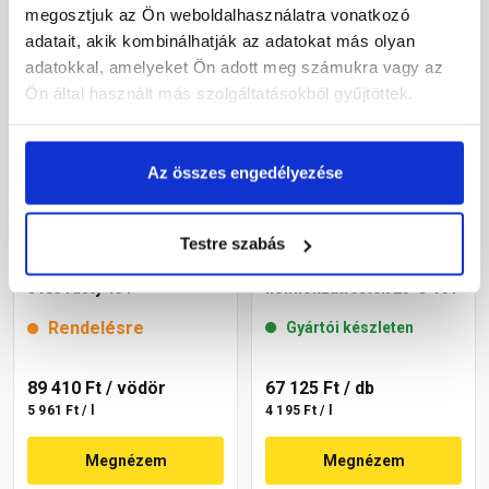
megosztjuk az Ön weboldalhasználatra vonatkozó
adatait, akik kombinálhatják az adatokat más olyan
adatokkal, amelyeket Ön adott meg számukra vagy az
Ön által használt más szolgáltatásokból gyűjtöttek.
Az összes engedélyezése
Testre szabás
Cemix 2800 SiliconTOP
Masterplast
szilikon homlokzatfesték
Thermomaster akril
5185 rusty 15 l
homlokzatfesték 25-C 16 l
Rendelésre
Gyártói készleten
89 410 Ft
/ vödör
67 125 Ft
/ db
5 961 Ft / l
4 195 Ft / l
Megnézem
Megnézem