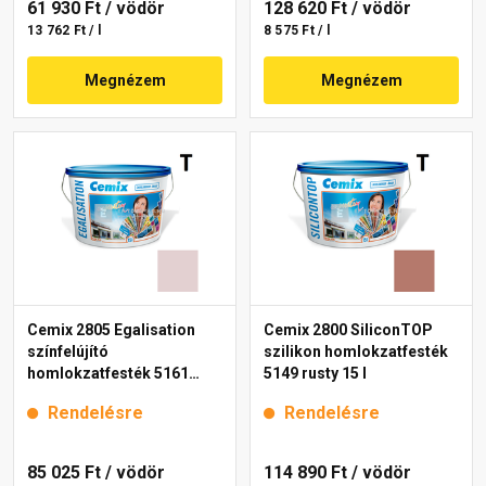
61 930 Ft
/ vödör
128 620 Ft
/ vödör
13 762 Ft / l
8 575 Ft / l
Megnézem
Megnézem
Cemix 2805 Egalisation
Cemix 2800 SiliconTOP
színfelújító
szilikon homlokzatfesték
homlokzatfesték 5161
5149 rusty 15 l
rusty 15 l
Rendelésre
Rendelésre
85 025 Ft
/ vödör
114 890 Ft
/ vödör