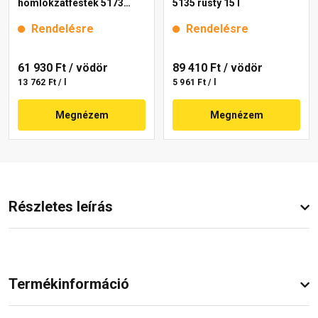
homlokzatfesték 5173
5135 rusty 15 l
rusty 15 l
Rendelésre
Rendelésre
61 930 Ft
/ vödör
89 410 Ft
/ vödör
13 762 Ft / l
5 961 Ft / l
Megnézem
Megnézem
Részletes leírás
Termékinformáció