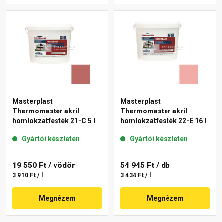
Masterplast
Masterplast
Thermomaster akril
Thermomaster akril
homlokzatfesték 21-C 5 l
homlokzatfesték 22-E 16 l
Gyártói készleten
Gyártói készleten
19 550 Ft
/ vödör
54 945 Ft
/ db
3 910 Ft / l
3 434 Ft / l
Megnézem
Megnézem