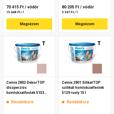
70 415 Ft
/ vödör
80 205 Ft
/ vödör
15 648 Ft / l
5 347 Ft / l
Megnézem
Megnézem
Cemix 2802 DekorTOP
Cemix 2801 SilikatTOP
diszperziós
szilikát homlokzatfesték
homlokzatfesték 5153
5129 rusty 15 l
rusty 15 l
Rendelésre
Rendelésre