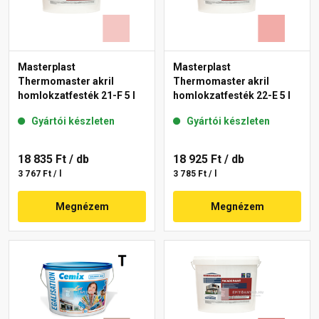
Masterplast
Masterplast
Thermomaster akril
Thermomaster akril
homlokzatfesték 21-F 5 l
homlokzatfesték 22-E 5 l
Gyártói készleten
Gyártói készleten
18 835 Ft
/ db
18 925 Ft
/ db
3 767 Ft / l
3 785 Ft / l
Megnézem
Megnézem