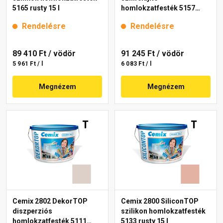
5165 rusty 15 l
homlokzatfesték 5157
rusty 15 l
Rendelésre
Rendelésre
89 410 Ft
/ vödör
91 245 Ft
/ vödör
5 961 Ft / l
6 083 Ft / l
Megnézem
Megnézem
Cemix 2802 DekorTOP
Cemix 2800 SiliconTOP
diszperziós
szilikon homlokzatfesték
homlokzatfesték 5111
5133 rusty 15 l