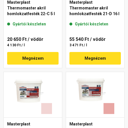
Masterplast
Masterplast
Thermomaster akril
Thermomaster akril
homlokzatfesték 22-C 5 l
homlokzatfesték 21-D 16 l
Gyártói készleten
Gyártói készleten
20 650 Ft
/ vödör
55 540 Ft
/ vödör
4 130 Ft / l
3 471 Ft / l
Megnézem
Megnézem
Masterplast
Masterplast