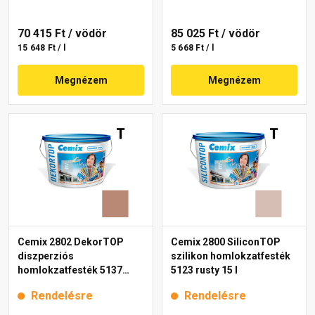
70 415 Ft
/ vödör
85 025 Ft
/ vödör
15 648 Ft / l
5 668 Ft / l
Megnézem
Megnézem
Cemix 2802 DekorTOP
Cemix 2800 SiliconTOP
diszperziós
szilikon homlokzatfesték
homlokzatfesték 5137
5123 rusty 15 l
rusty 15 l
Rendelésre
Rendelésre