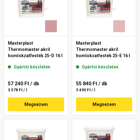
Masterplast
Masterplast
Thermomaster akril
Thermomaster akril
homlokzatfesték 25-D 16 l
homlokzatfesték 25-E 16 l
Gyártói készleten
Gyártói készleten
57 240 Ft
/ db
55 840 Ft
/ db
3 578 Ft / l
3 490 Ft / l
Megnézem
Megnézem