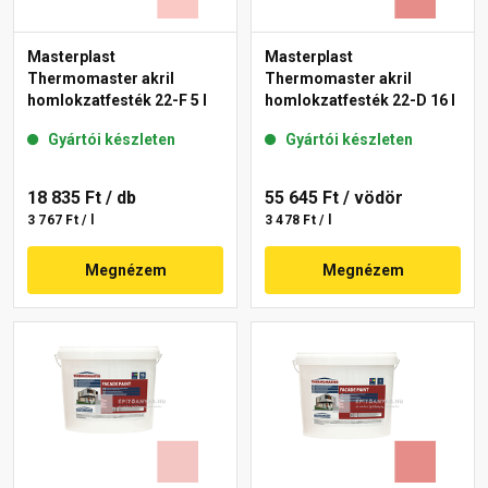
Masterplast
Masterplast
Thermomaster akril
Thermomaster akril
homlokzatfesték 22-F 5 l
homlokzatfesték 22-D 16 l
Gyártói készleten
Gyártói készleten
18 835 Ft
/ db
55 645 Ft
/ vödör
3 767 Ft / l
3 478 Ft / l
Megnézem
Megnézem