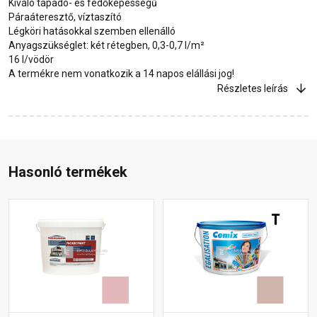
Kiváló tapadó- és fedőképességű
Páraáteresztő, víztaszító
Légköri hatásokkal szemben ellenálló
Anyagszükséglet: két rétegben, 0,3-0,7 l/m²
16 l/vödör
A termékre nem vonatkozik a 14 napos elállási jog!
Részletes leírás
Hasonló termékek