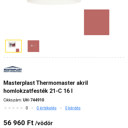
Masterplast Thermomaster akril
homlokzatfesték 21-C 16 l
Cikkszám:
UH-744910
0
0 értékelés
0 kérdés
56 960 Ft
/vödör