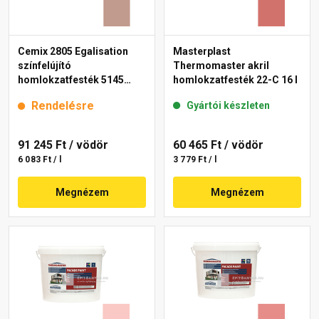
Cemix 2805 Egalisation
Masterplast
színfelújító
Thermomaster akril
homlokzatfesték 5145
homlokzatfesték 22-C 16 l
rusty 15 l
Rendelésre
Gyártói készleten
91 245 Ft
/ vödör
60 465 Ft
/ vödör
6 083 Ft / l
3 779 Ft / l
Megnézem
Megnézem