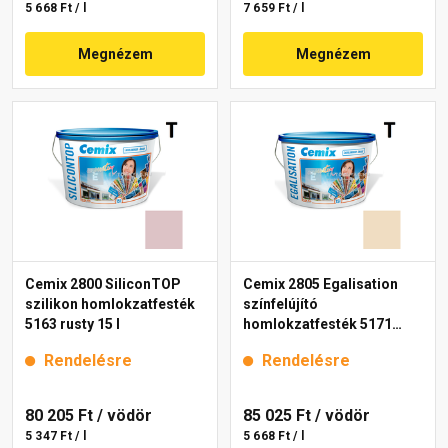
5 668 Ft / l
7 659 Ft / l
Megnézem
Megnézem
Cemix 2800 SiliconTOP
Cemix 2805 Egalisation
szilikon homlokzatfesték
színfelújító
5163 rusty 15 l
homlokzatfesték 5171
rusty 15 l
Rendelésre
Rendelésre
80 205 Ft
/ vödör
85 025 Ft
/ vödör
5 347 Ft / l
5 668 Ft / l