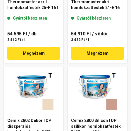
Thermomaster akril
Thermomaster akril
homlokzatfesték 25-F 16 l
homlokzatfesték 21-E 16 l
Gyártói készleten
Gyártói készleten
54 595 Ft
/ db
54 910 Ft
/ vödör
3 412 Ft / l
3 432 Ft / l
Megnézem
Megnézem
Cemix 2802 DekorTOP
Cemix 2800 SiliconTOP
diszperziós
szilikon homlokzatfesték