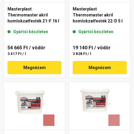
Masterplast
Masterplast
Thermomaster akril
Thermomaster akril
homlokzatfesték 21-F 16 l
homlokzatfesték 22-D 5 l
Gyártói készleten
Gyártói készleten
54 665 Ft
/ vödör
19 140 Ft
/ vödör
3 417 Ft / l
3 828 Ft / l
Megnézem
Megnézem