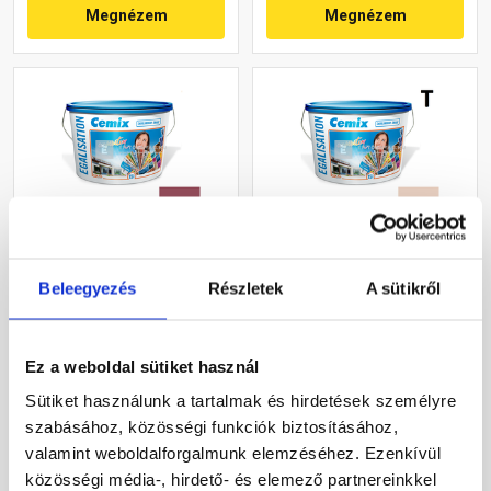
Megnézem
Megnézem
Cemix 2805 Egalisation
Cemix 2805 Egalisation
Beleegyezés
Részletek
A sütikről
színfelújító
színfelújító
homlokzatfesték 6359
homlokzatfesték 5177
intense 15 l
rusty 15 l
Rendelésre
Rendelésre
Ez a weboldal sütiket használ
Sütiket használunk a tartalmak és hirdetések személyre
118 695 Ft
/ vödör
91 245 Ft
/ vödör
szabásához, közösségi funkciók biztosításához,
7 913 Ft / l
6 083 Ft / l
valamint weboldalforgalmunk elemzéséhez. Ezenkívül
közösségi média-, hirdető- és elemező partnereinkkel
Megnézem
Megnézem