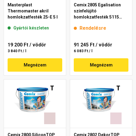
Masterplast
Cemix 2805 Egalisation
Thermomaster akril
színfelújító
homlokzatfesték 25-E 5 l
homlokzatfesték 5115
rusty 15 l
Rendelésre
Gyártói készleten
19 200 Ft
/ vödör
91 245 Ft
/ vödör
3 840 Ft / l
6 083 Ft / l
Megnézem
Megnézem
Cemix 2800 SiliconTOP
Cemix 2802 DekorTOP