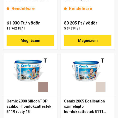
rusty 15 l
Rendelésre
Rendelésre
61 930 Ft
/ vödör
80 205 Ft
/ vödör
13 762 Ft / l
5 347 Ft / l
Megnézem
Megnézem
Cemix 2800 SiliconTOP
Cemix 2805 Egalisation
szilikon homlokzatfesték
színfelújító
5119 rusty 15 l
homlokzatfesték 5111
rusty 15 l