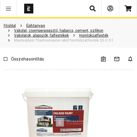
Keresés
Termékinformáció
Vásárlói vélemények
Kérdések és válaszok
Főoldal
Építőanyag
Vakolat, csemperagasztó, habarcs, cement, szilikon
Vakolatok, alapozók, falfestékek
Homlokzatfesték
Masterplast Thermomaster akril homlokzatfesték 20-C 5 l
Összehasonlítás