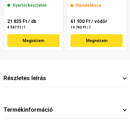
brown 15 l
Rendelésre
Gyártói készleten
21 835 Ft
/ db
61 930 Ft
/ vödör
4 367 Ft / l
13 762 Ft / l
Megnézem
Megnézem
Részletes leírás
Termékinformáció