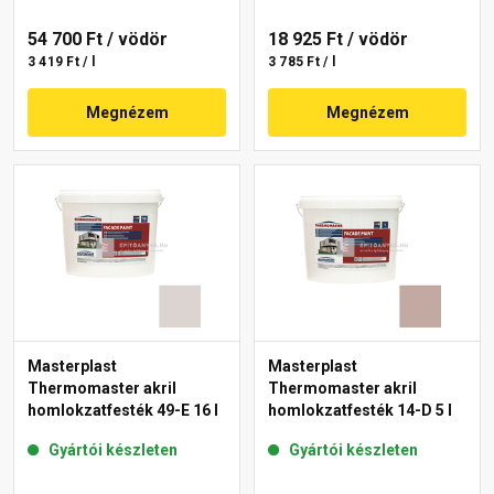
54 700 Ft
/ vödör
18 925 Ft
/ vödör
3 419 Ft / l
3 785 Ft / l
Megnézem
Megnézem
Masterplast
Masterplast
Thermomaster akril
Thermomaster akril
homlokzatfesték 49-E 16 l
homlokzatfesték 14-D 5 l
Gyártói készleten
Gyártói készleten