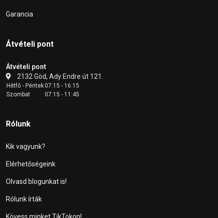
Garancia
Átvételi pont
Átvételi pont
2132 Göd, Ady Endre út 121.
Hétfő - Péntek
07:15 - 16:15
Szombat
07:15 - 11:45
Rólunk
Kik vagyunk?
Elérhetőségeink
Olvasd blogunkat is!
Rólunk írták
Kövess minket TikTokon!