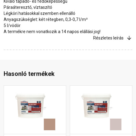
Kiváló tapadó- és fedőképességű
Páraáteresztő, víztaszító
Légköri hatásokkal szemben ellenálló
Anyagszükséglet: két rétegben, 0,3-0,7 l/m²
5 l/vödör
A termékre nem vonatkozik a 14 napos elállási jog!
Részletes leírás
Hasonló termékek