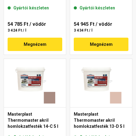
Gyártói készleten
Gyártói készleten
54 785 Ft
/ vödör
54 945 Ft
/ vödör
3 424 Ft / l
3 434 Ft / l
Megnézem
Megnézem
Masterplast
Masterplast
Thermomaster akril
Thermomaster akril
homlokzatfesték 14-C 5 l
homlokzatfesték 13-D 5 l