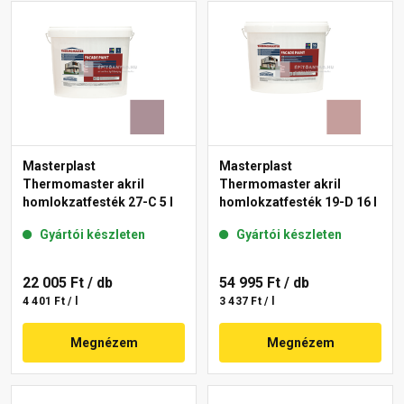
Masterplast
Masterplast
Thermomaster akril
Thermomaster akril
homlokzatfesték 27-C 5 l
homlokzatfesték 19-D 16 l
Gyártói készleten
Gyártói készleten
22 005 Ft
/ db
54 995 Ft
/ db
4 401 Ft / l
3 437 Ft / l
Megnézem
Megnézem