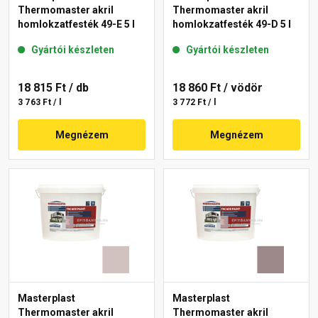
Thermomaster akril
Thermomaster akril
homlokzatfesték 49-E 5 l
homlokzatfesték 49-D 5 l
Gyártói készleten
Gyártói készleten
18 815 Ft
/ db
18 860 Ft
/ vödör
3 763 Ft / l
3 772 Ft / l
Megnézem
Megnézem
Masterplast
Masterplast
Thermomaster akril
Thermomaster akril