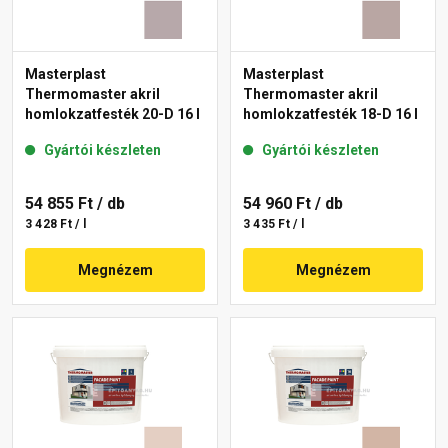
Masterplast
Masterplast
Thermomaster akril
Thermomaster akril
homlokzatfesték 20-D 16 l
homlokzatfesték 18-D 16 l
Gyártói készleten
Gyártói készleten
54 855 Ft
/ db
54 960 Ft
/ db
3 428 Ft / l
3 435 Ft / l
Megnézem
Megnézem