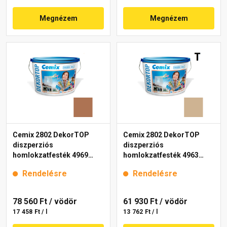
Megnézem
Megnézem
Cemix 2802 DekorTOP
Cemix 2802 DekorTOP
diszperziós
diszperziós
homlokzatfesték 4969
homlokzatfesték 4963
brown 15 l
brown 15 l
Rendelésre
Rendelésre
78 560 Ft
/ vödör
61 930 Ft
/ vödör
17 458 Ft / l
13 762 Ft / l