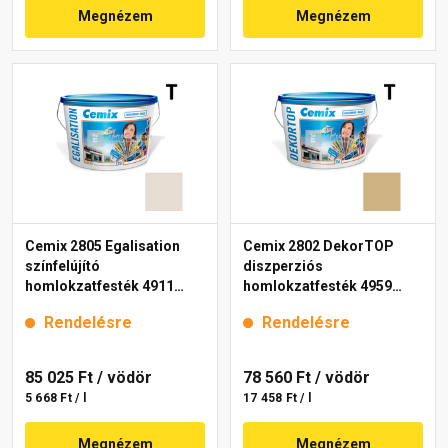
Megnézem
Megnézem
Cemix 2805 Egalisation
Cemix 2802 DekorTOP
színfelújító
diszperziós
homlokzatfesték 4911
homlokzatfesték 4959
brown 15 l
brown 15 l
Rendelésre
Rendelésre
85 025 Ft
/ vödör
78 560 Ft
/ vödör
5 668 Ft / l
17 458 Ft / l
Megnézem
Megnézem