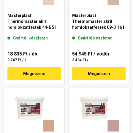
Masterplast
Masterplast
Thermomaster akril
Thermomaster akril
homlokzatfesték 44-E 5 l
homlokzatfesték 09-D 16 l
Gyártói készleten
Gyártói készleten
18 835 Ft
/ db
54 945 Ft
/ vödör
3 767 Ft / l
3 434 Ft / l
Megnézem
Megnézem