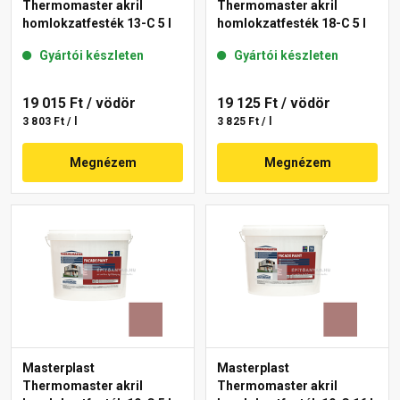
Thermomaster akril
Thermomaster akril
homlokzatfesték 13-C 5 l
homlokzatfesték 18-C 5 l
Gyártói készleten
Gyártói készleten
19 015 Ft
/ vödör
19 125 Ft
/ vödör
3 803 Ft / l
3 825 Ft / l
Megnézem
Megnézem
Masterplast
Masterplast
Thermomaster akril
Thermomaster akril