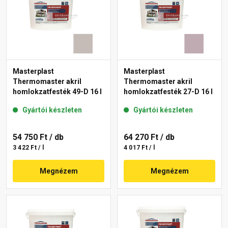
Masterplast
Masterplast
Thermomaster akril
Thermomaster akril
homlokzatfesték 49-D 16 l
homlokzatfesték 27-D 16 l
Gyártói készleten
Gyártói készleten
54 750 Ft
/ db
64 270 Ft
/ db
3 422 Ft / l
4 017 Ft / l
Megnézem
Megnézem