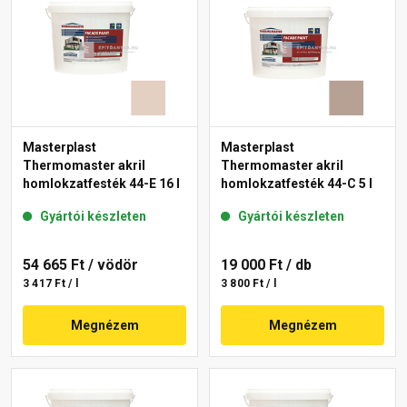
Masterplast
Masterplast
Thermomaster akril
Thermomaster akril
homlokzatfesték 44-E 16 l
homlokzatfesték 44-C 5 l
Gyártói készleten
Gyártói készleten
54 665 Ft
/ vödör
19 000 Ft
/ db
3 417 Ft / l
3 800 Ft / l
Megnézem
Megnézem