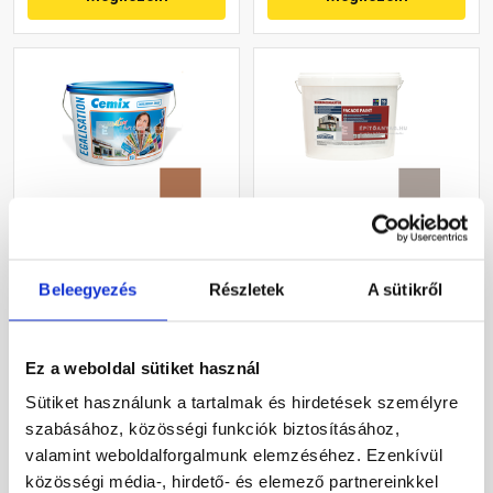
Cemix 2805 Egalisation
Masterplast
színfelújító
Thermomaster akril
Beleegyezés
Részletek
A sütikről
homlokzatfesték 4969
homlokzatfesték 49-C 16 l
brown 15 l
Rendelésre
Gyártói készleten
Ez a weboldal sütiket használ
118 695 Ft
/ vödör
55 085 Ft
/ vödör
Sütiket használunk a tartalmak és hirdetések személyre
7 913 Ft / l
3 443 Ft / l
szabásához, közösségi funkciók biztosításához,
valamint weboldalforgalmunk elemzéséhez. Ezenkívül
Megnézem
Megnézem
közösségi média-, hirdető- és elemező partnereinkkel