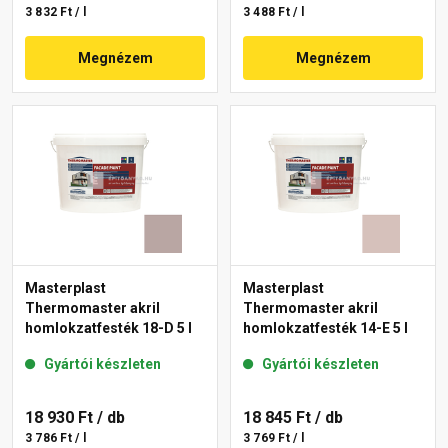
3 832 Ft / l
3 488 Ft / l
Megnézem
Megnézem
Masterplast
Masterplast
Thermomaster akril
Thermomaster akril
homlokzatfesték 18-D 5 l
homlokzatfesték 14-E 5 l
Gyártói készleten
Gyártói készleten
18 930 Ft
/ db
18 845 Ft
/ db
3 786 Ft / l
3 769 Ft / l