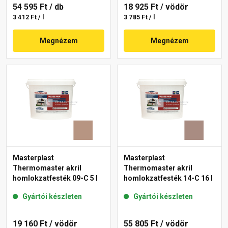
54 595 Ft
/ db
18 925 Ft
/ vödör
3 412 Ft / l
3 785 Ft / l
Megnézem
Megnézem
Masterplast
Masterplast
Thermomaster akril
Thermomaster akril
homlokzatfesték 09-C 5 l
homlokzatfesték 14-C 16 l
Gyártói készleten
Gyártói készleten
19 160 Ft
/ vödör
55 805 Ft
/ vödör