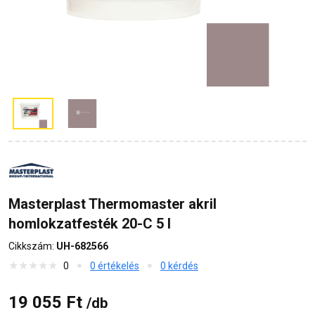
Masterplast Thermomaster akril
homlokzatfesték 20-C 5 l
Cikkszám:
UH-682566
0
0 értékelés
0 kérdés
19 055 Ft
/db