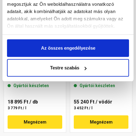
megosztjuk az Ön weboldalhasználatra vonatkozó
adatait, akik kombinálhatják az adatokat más olyan
adatokkal, amelyeket Ön adott meg számukra vagy az
Ön által használt más szolgáltatásokból gyűjtöttek.
Az összes engedélyezése
Masterplast
Masterplast
Testre szabás
Thermomaster akril
Thermomaster akril
homlokzatfesték 20-D 5 l
homlokzatfesték 13-C 16 l
Gyártói készleten
Gyártói készleten
18 895 Ft
/ db
55 240 Ft
/ vödör
3 779 Ft / l
3 452 Ft / l
Megnézem
Megnézem