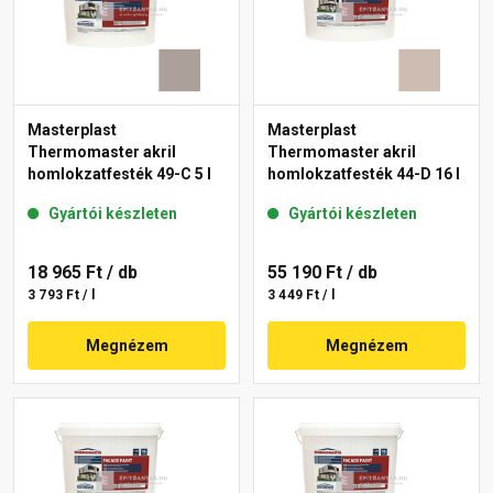
Masterplast
Masterplast
Thermomaster akril
Thermomaster akril
homlokzatfesték 49-C 5 l
homlokzatfesték 44-D 16 l
Gyártói készleten
Gyártói készleten
18 965 Ft
/ db
55 190 Ft
/ db
3 793 Ft / l
3 449 Ft / l
Megnézem
Megnézem