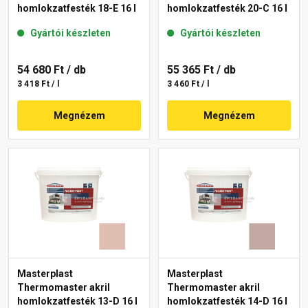
homlokzatfesték 18-E 16 l
homlokzatfesték 20-C 16 l
Gyártói készleten
Gyártói készleten
54 680 Ft
/ db
55 365 Ft
/ db
3 418 Ft / l
3 460 Ft / l
Megnézem
Megnézem
Masterplast
Masterplast
Thermomaster akril
Thermomaster akril
homlokzatfesték 13-D 16 l
homlokzatfesték 14-D 16 l