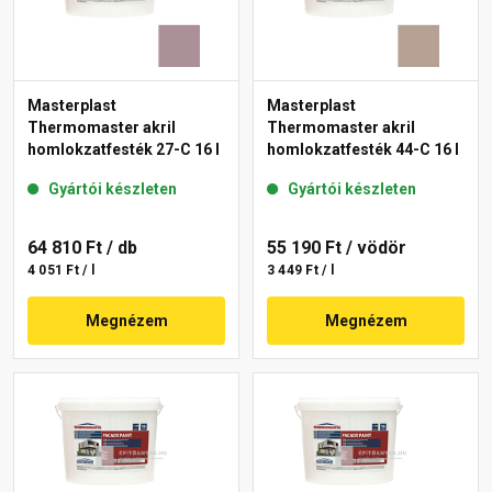
Masterplast
Masterplast
Thermomaster akril
Thermomaster akril
homlokzatfesték 27-C 16 l
homlokzatfesték 44-C 16 l
Gyártói készleten
Gyártói készleten
64 810 Ft
/ db
55 190 Ft
/ vödör
4 051 Ft / l
3 449 Ft / l
Megnézem
Megnézem