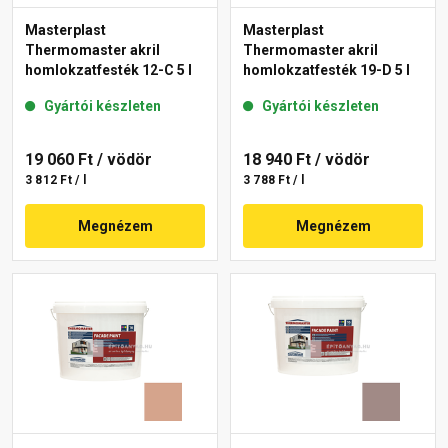
Masterplast
Masterplast
Thermomaster akril
Thermomaster akril
homlokzatfesték 12-C 5 l
homlokzatfesték 19-D 5 l
Gyártói készleten
Gyártói készleten
19 060 Ft
/ vödör
18 940 Ft
/ vödör
3 812 Ft / l
3 788 Ft / l
Megnézem
Megnézem