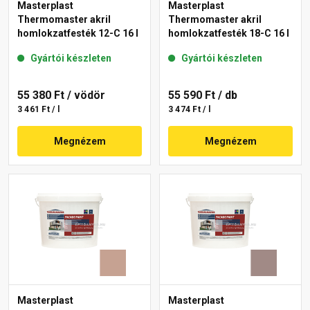
Masterplast
Masterplast
Thermomaster akril
Thermomaster akril
homlokzatfesték 12-C 16 l
homlokzatfesték 18-C 16 l
Gyártói készleten
Gyártói készleten
55 380 Ft
/ vödör
55 590 Ft
/ db
3 461 Ft / l
3 474 Ft / l
Megnézem
Megnézem
Masterplast
Masterplast