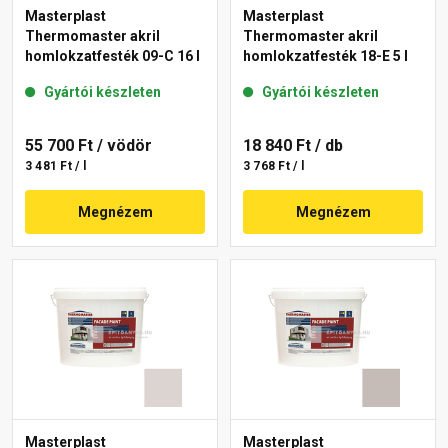
Masterplast
Masterplast
Thermomaster akril
Thermomaster akril
homlokzatfesték 09-C 16 l
homlokzatfesték 18-E 5 l
Gyártói készleten
Gyártói készleten
55 700 Ft
/ vödör
18 840 Ft
/ db
3 481 Ft / l
3 768 Ft / l
Megnézem
Megnézem
Masterplast
Masterplast