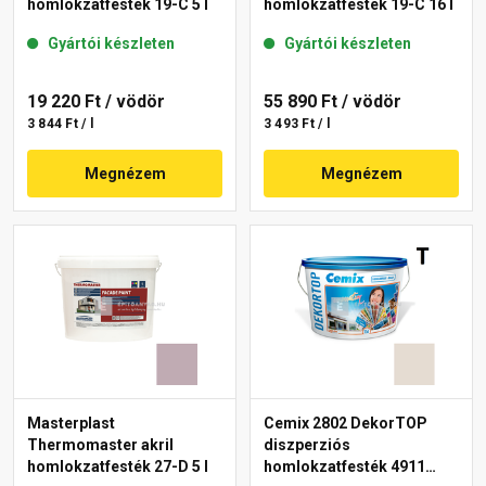
homlokzatfesték 19-C 5 l
homlokzatfesték 19-C 16 l
Gyártói készleten
Gyártói készleten
19 220 Ft
/ vödör
55 890 Ft
/ vödör
3 844 Ft / l
3 493 Ft / l
Megnézem
Megnézem
Masterplast
Cemix 2802 DekorTOP
Thermomaster akril
diszperziós
homlokzatfesték 27-D 5 l
homlokzatfesték 4911