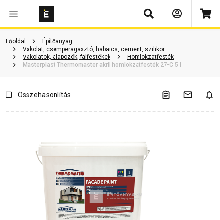
Keresés
Termékinformáció
Vásárlói vélemények
Kérdések és válaszok
Főoldal
Építőanyag
Vakolat, csemperagasztó, habarcs, cement, szilikon
Vakolatok, alapozók, falfestékek
Homlokzatfesték
Masterplast Thermomaster akril homlokzatfesték 27-C 5 l
Összehasonlítás