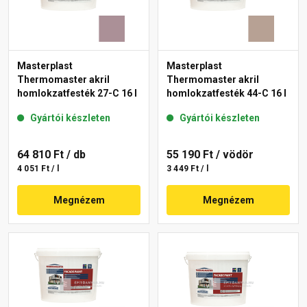
Masterplast
Masterplast
Thermomaster akril
Thermomaster akril
homlokzatfesték 27-C 16 l
homlokzatfesték 44-C 16 l
Gyártói készleten
Gyártói készleten
64 810 Ft
/ db
55 190 Ft
/ vödör
4 051 Ft / l
3 449 Ft / l
Megnézem
Megnézem