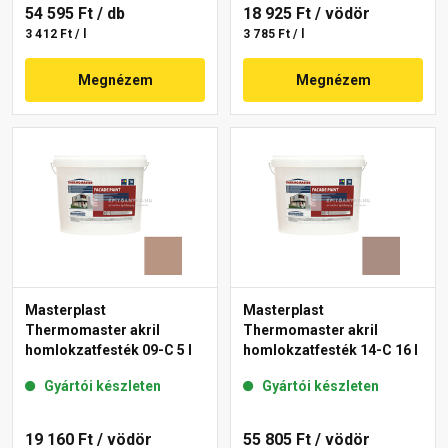
54 595 Ft
/ db
18 925 Ft
/ vödör
3 412 Ft / l
3 785 Ft / l
Megnézem
Megnézem
Masterplast
Masterplast
Thermomaster akril
Thermomaster akril
homlokzatfesték 09-C 5 l
homlokzatfesték 14-C 16 l
Gyártói készleten
Gyártói készleten
19 160 Ft
/ vödör
55 805 Ft
/ vödör