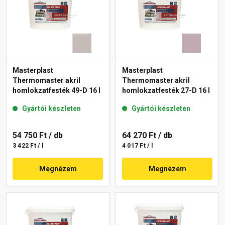
Masterplast
Masterplast
Thermomaster akril
Thermomaster akril
homlokzatfesték 49-D 16 l
homlokzatfesték 27-D 16 l
Gyártói készleten
Gyártói készleten
54 750 Ft
/ db
64 270 Ft
/ db
3 422 Ft / l
4 017 Ft / l
Megnézem
Megnézem