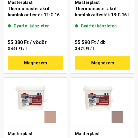
Masterplast
Masterplast
Thermomaster akril
Thermomaster akril
homlokzatfesték 12-C 16 l
homlokzatfesték 18-C 16 l
Gyártói készleten
Gyártói készleten
55 380 Ft
/ vödör
55 590 Ft
/ db
3 461 Ft / l
3 474 Ft / l
Megnézem
Megnézem
Masterplast
Masterplast