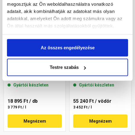
megosztjuk az Ön weboldalhasználatra vonatkozó
adatait, akik kombinálhatják az adatokat más olyan
adatokkal, amelyeket Ön adott meg számukra vagy az
Ön által használt más szolgáltatásokból gyűjtöttek.
Az összes engedélyezése
Masterplast
Masterplast
Testre szabás
Thermomaster akril
Thermomaster akril
homlokzatfesték 20-D 5 l
homlokzatfesték 13-C 16 l
Gyártói készleten
Gyártói készleten
18 895 Ft
/ db
55 240 Ft
/ vödör
3 779 Ft / l
3 452 Ft / l
Megnézem
Megnézem