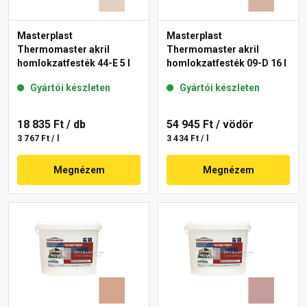
Masterplast
Masterplast
Thermomaster akril
Thermomaster akril
homlokzatfesték 44-E 5 l
homlokzatfesték 09-D 16 l
Gyártói készleten
Gyártói készleten
18 835 Ft
/ db
54 945 Ft
/ vödör
3 767 Ft / l
3 434 Ft / l
Megnézem
Megnézem