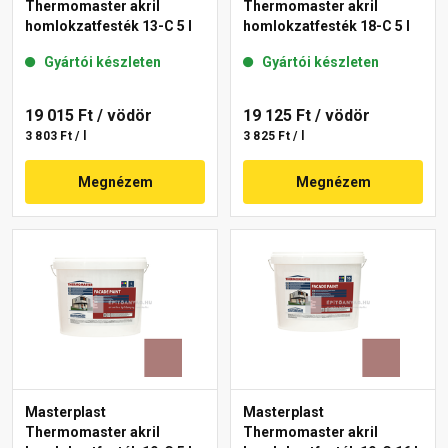
Thermomaster akril
Thermomaster akril
homlokzatfesték 13-C 5 l
homlokzatfesték 18-C 5 l
Gyártói készleten
Gyártói készleten
19 015 Ft
/ vödör
19 125 Ft
/ vödör
3 803 Ft / l
3 825 Ft / l
Megnézem
Megnézem
Masterplast
Masterplast
Thermomaster akril
Thermomaster akril