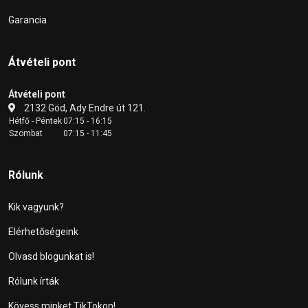
Garancia
Átvételi pont
Átvételi pont
2132 Göd, Ady Endre út 121.
Hétfő - Péntek
07:15 - 16:15
Szombat
07:15 - 11:45
Rólunk
Kik vagyunk?
Elérhetőségeink
Olvasd blogunkat is!
Rólunk írták
Kövess minket TikTokon!