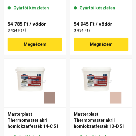
Gyártói készleten
Gyártói készleten
54 785 Ft
/ vödör
54 945 Ft
/ vödör
3 424 Ft / l
3 434 Ft / l
Megnézem
Megnézem
Masterplast
Masterplast
Thermomaster akril
Thermomaster akril
homlokzatfesték 14-C 5 l
homlokzatfesték 13-D 5 l