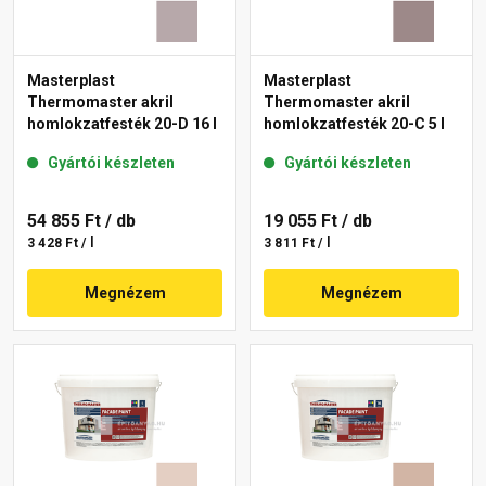
Masterplast
Masterplast
Thermomaster akril
Thermomaster akril
homlokzatfesték 20-D 16 l
homlokzatfesték 20-C 5 l
Gyártói készleten
Gyártói készleten
54 855 Ft
/ db
19 055 Ft
/ db
3 428 Ft / l
3 811 Ft / l
Megnézem
Megnézem