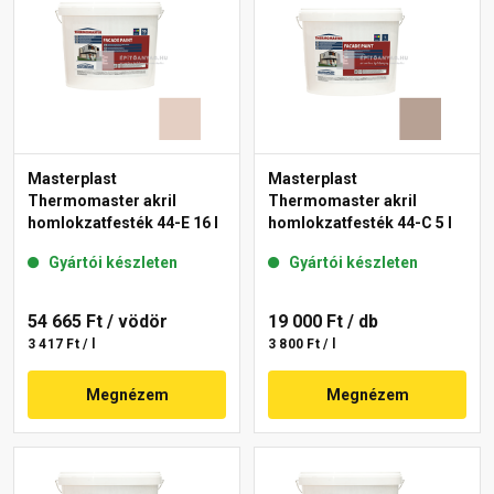
Masterplast
Masterplast
Thermomaster akril
Thermomaster akril
homlokzatfesték 44-E 16 l
homlokzatfesték 44-C 5 l
Gyártói készleten
Gyártói készleten
54 665 Ft
/ vödör
19 000 Ft
/ db
3 417 Ft / l
3 800 Ft / l
Megnézem
Megnézem