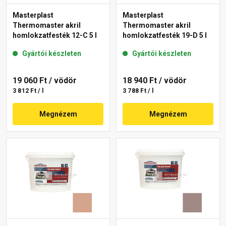
Masterplast
Masterplast
Thermomaster akril
Thermomaster akril
homlokzatfesték 12-C 5 l
homlokzatfesték 19-D 5 l
Gyártói készleten
Gyártói készleten
19 060 Ft
/ vödör
18 940 Ft
/ vödör
3 812 Ft / l
3 788 Ft / l
Megnézem
Megnézem