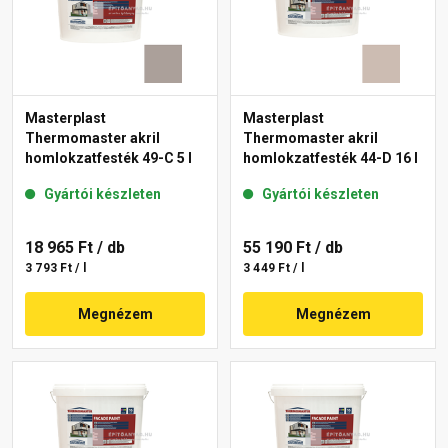
Masterplast
Masterplast
Thermomaster akril
Thermomaster akril
homlokzatfesték 49-C 5 l
homlokzatfesték 44-D 16 l
Gyártói készleten
Gyártói készleten
18 965 Ft
/ db
55 190 Ft
/ db
3 793 Ft / l
3 449 Ft / l
Megnézem
Megnézem