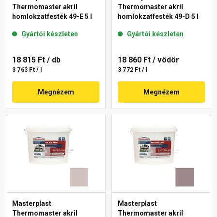
Thermomaster akril
Thermomaster akril
homlokzatfesték 49-E 5 l
homlokzatfesték 49-D 5 l
Gyártói készleten
Gyártói készleten
18 815 Ft
/ db
18 860 Ft
/ vödör
3 763 Ft / l
3 772 Ft / l
Megnézem
Megnézem
Masterplast
Masterplast
Thermomaster akril
Thermomaster akril