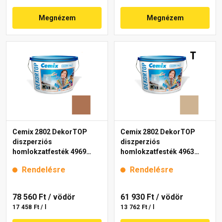
Megnézem
Megnézem
Cemix 2802 DekorTOP
Cemix 2802 DekorTOP
diszperziós
diszperziós
homlokzatfesték 4969
homlokzatfesték 4963
brown 15 l
brown 15 l
Rendelésre
Rendelésre
78 560 Ft
/ vödör
61 930 Ft
/ vödör
17 458 Ft / l
13 762 Ft / l