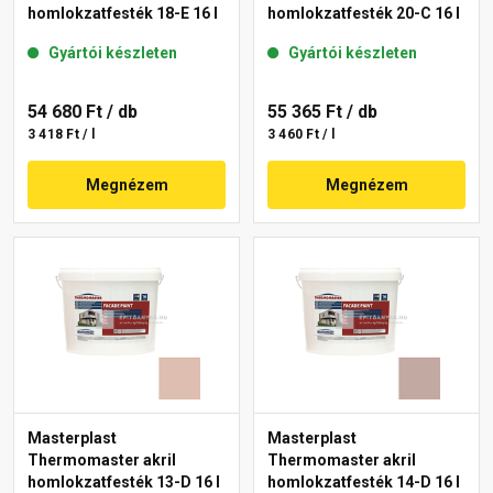
homlokzatfesték 18-E 16 l
homlokzatfesték 20-C 16 l
Gyártói készleten
Gyártói készleten
54 680 Ft
/ db
55 365 Ft
/ db
3 418 Ft / l
3 460 Ft / l
Megnézem
Megnézem
Masterplast
Masterplast
Thermomaster akril
Thermomaster akril
homlokzatfesték 13-D 16 l
homlokzatfesték 14-D 16 l