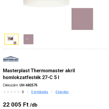
Masterplast Thermomaster akril
homlokzatfesték 27-C 5 l
Cikkszám:
UH-682575
0
0 értékelés
0 kérdés
22 005 Ft
/db