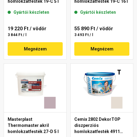
homlokzatfesték 19-C 5 l
homlokzatfesték 19-C 16 l
Gyártói készleten
Gyártói készleten
19 220 Ft
/ vödör
55 890 Ft
/ vödör
3 844 Ft / l
3 493 Ft / l
Megnézem
Megnézem
Masterplast
Cemix 2802 DekorTOP
Thermomaster akril
diszperziós
homlokzatfesték 27-D 5 l
homlokzatfesték 4911