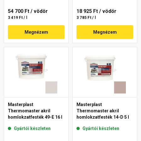
54 700 Ft
/ vödör
18 925 Ft
/ vödör
3 419 Ft / l
3 785 Ft / l
Megnézem
Megnézem
Masterplast
Masterplast
Thermomaster akril
Thermomaster akril
homlokzatfesték 49-E 16 l
homlokzatfesték 14-D 5 l
Gyártói készleten
Gyártói készleten