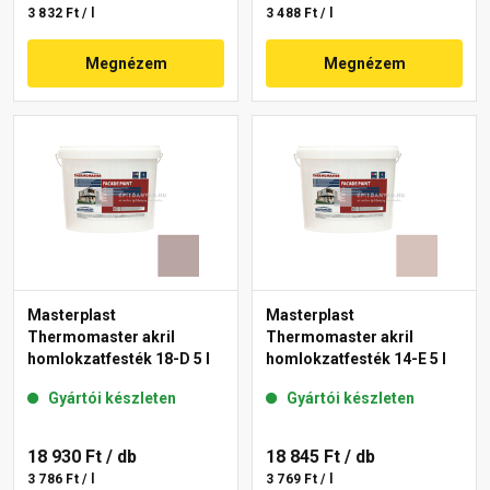
3 832 Ft / l
3 488 Ft / l
Megnézem
Megnézem
Masterplast
Masterplast
Thermomaster akril
Thermomaster akril
homlokzatfesték 18-D 5 l
homlokzatfesték 14-E 5 l
Gyártói készleten
Gyártói készleten
18 930 Ft
/ db
18 845 Ft
/ db
3 786 Ft / l
3 769 Ft / l