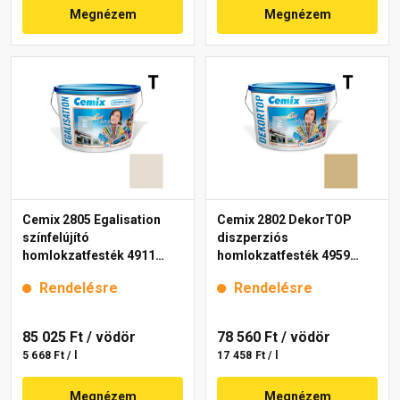
Megnézem
Megnézem
Cemix 2805 Egalisation
Cemix 2802 DekorTOP
színfelújító
diszperziós
homlokzatfesték 4911
homlokzatfesték 4959
brown 15 l
brown 15 l
Rendelésre
Rendelésre
85 025 Ft
/ vödör
78 560 Ft
/ vödör
5 668 Ft / l
17 458 Ft / l
Megnézem
Megnézem