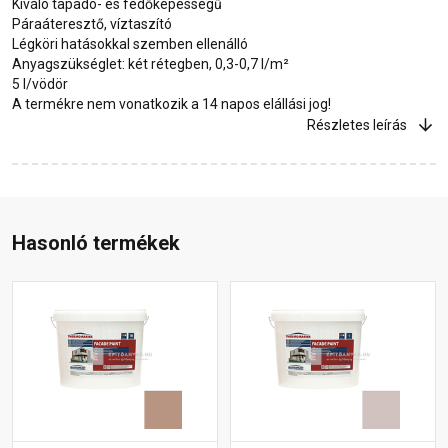
Kiváló tapadó- és fedőképességű
Páraáteresztő, víztaszító
Légköri hatásokkal szemben ellenálló
Anyagszükséglet: két rétegben, 0,3-0,7 l/m²
5 l/vödör
A termékre nem vonatkozik a 14 napos elállási jog!
Részletes leírás
Hasonló termékek