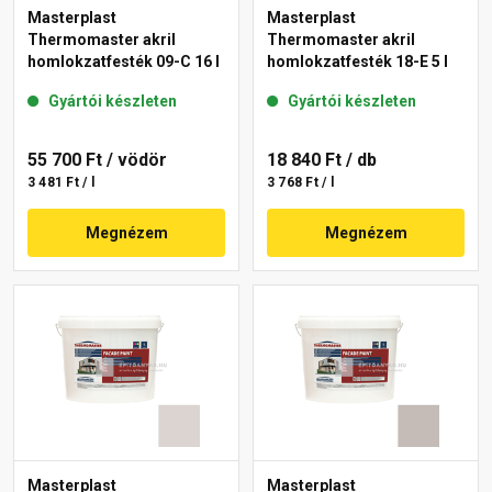
Masterplast
Masterplast
Thermomaster akril
Thermomaster akril
homlokzatfesték 09-C 16 l
homlokzatfesték 18-E 5 l
Gyártói készleten
Gyártói készleten
55 700 Ft
/ vödör
18 840 Ft
/ db
3 481 Ft / l
3 768 Ft / l
Megnézem
Megnézem
Masterplast
Masterplast