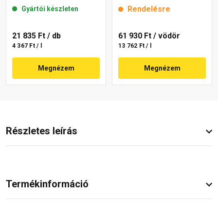
brown 15 l
Rendelésre
Gyártói készleten
21 835 Ft
/ db
61 930 Ft
/ vödör
4 367 Ft / l
13 762 Ft / l
Megnézem
Megnézem
Részletes leírás
Termékinformáció