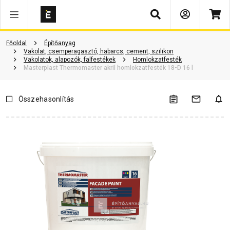
Keresés
Termékinformáció
Vásárlói vélemények
Kérdések és válaszok
Főoldal
Építőanyag
Vakolat, csemperagasztó, habarcs, cement, szilikon
Vakolatok, alapozók, falfestékek
Homlokzatfesték
Masterplast Thermomaster akril homlokzatfesték 18-D 16 l
Összehasonlítás