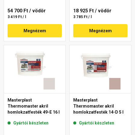
54 700 Ft
/ vödör
18 925 Ft
/ vödör
3 419 Ft / l
3 785 Ft / l
Megnézem
Megnézem
Masterplast
Masterplast
Thermomaster akril
Thermomaster akril
homlokzatfesték 49-E 16 l
homlokzatfesték 14-D 5 l
Gyártói készleten
Gyártói készleten