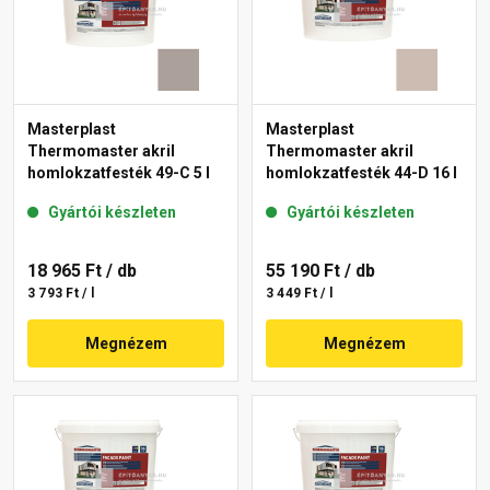
Masterplast
Masterplast
Thermomaster akril
Thermomaster akril
homlokzatfesték 49-C 5 l
homlokzatfesték 44-D 16 l
Gyártói készleten
Gyártói készleten
18 965 Ft
/ db
55 190 Ft
/ db
3 793 Ft / l
3 449 Ft / l
Megnézem
Megnézem