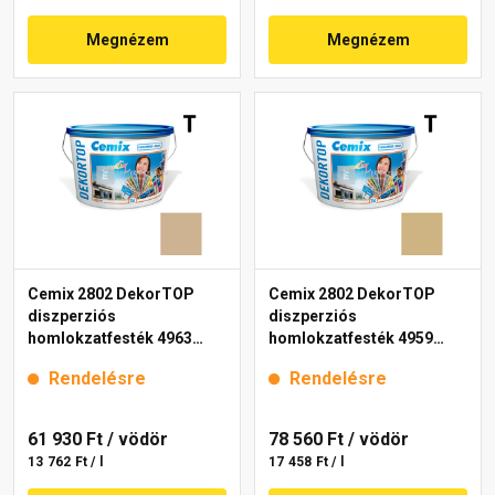
Megnézem
Megnézem
Cemix 2802 DekorTOP
Cemix 2802 DekorTOP
diszperziós
diszperziós
homlokzatfesték 4963
homlokzatfesték 4959
brown 15 l
brown 15 l
Rendelésre
Rendelésre
61 930 Ft
/ vödör
78 560 Ft
/ vödör
13 762 Ft / l
17 458 Ft / l