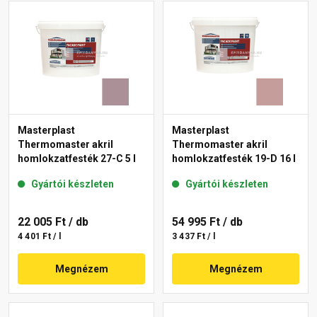
Masterplast
Masterplast
Thermomaster akril
Thermomaster akril
homlokzatfesték 27-C 5 l
homlokzatfesték 19-D 16 l
Gyártói készleten
Gyártói készleten
22 005 Ft
/ db
54 995 Ft
/ db
4 401 Ft / l
3 437 Ft / l
Megnézem
Megnézem