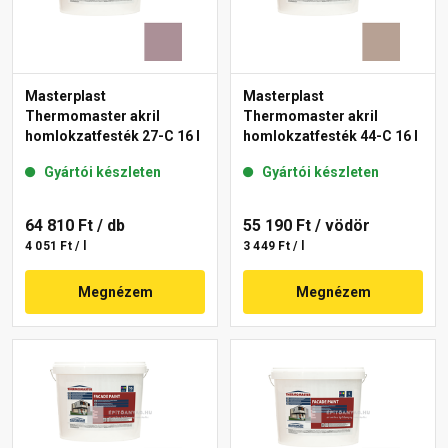
Masterplast
Masterplast
Thermomaster akril
Thermomaster akril
homlokzatfesték 27-C 16 l
homlokzatfesték 44-C 16 l
Gyártói készleten
Gyártói készleten
64 810 Ft
/ db
55 190 Ft
/ vödör
4 051 Ft / l
3 449 Ft / l
Megnézem
Megnézem