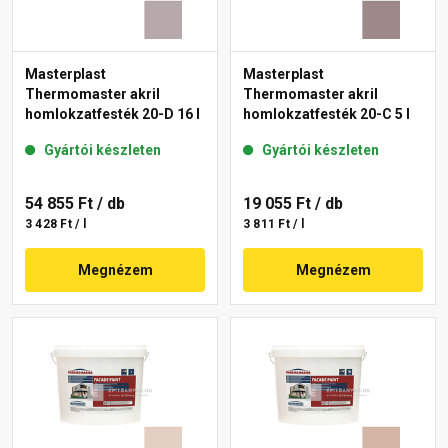
Masterplast
Masterplast
Thermomaster akril
Thermomaster akril
homlokzatfesték 20-D 16 l
homlokzatfesték 20-C 5 l
Gyártói készleten
Gyártói készleten
54 855 Ft
/ db
19 055 Ft
/ db
3 428 Ft / l
3 811 Ft / l
Megnézem
Megnézem