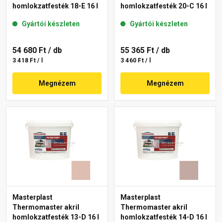
homlokzatfesték 18-E 16 l
homlokzatfesték 20-C 16 l
Gyártói készleten
Gyártói készleten
54 680 Ft
/ db
55 365 Ft
/ db
3 418 Ft / l
3 460 Ft / l
Megnézem
Megnézem
Masterplast
Masterplast
Thermomaster akril
Thermomaster akril
homlokzatfesték 13-D 16 l
homlokzatfesték 14-D 16 l