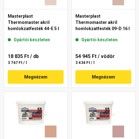
Masterplast
Masterplast
Thermomaster akril
Thermomaster akril
homlokzatfesték 44-E 5 l
homlokzatfesték 09-D 16 l
Gyártói készleten
Gyártói készleten
18 835 Ft
/ db
54 945 Ft
/ vödör
3 767 Ft / l
3 434 Ft / l
Megnézem
Megnézem