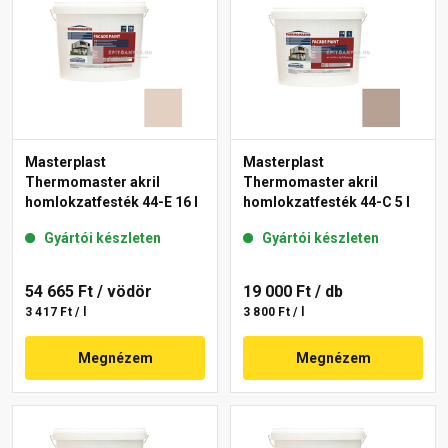
Masterplast
Masterplast
Thermomaster akril
Thermomaster akril
homlokzatfesték 44-E 16 l
homlokzatfesték 44-C 5 l
Gyártói készleten
Gyártói készleten
54 665 Ft
/ vödör
19 000 Ft
/ db
3 417 Ft / l
3 800 Ft / l
Megnézem
Megnézem