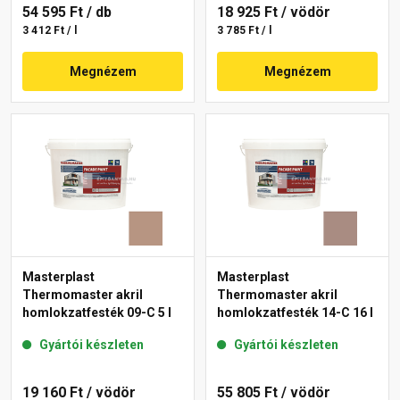
54 595 Ft
/ db
18 925 Ft
/ vödör
3 412 Ft / l
3 785 Ft / l
Megnézem
Megnézem
Masterplast
Masterplast
Thermomaster akril
Thermomaster akril
homlokzatfesték 09-C 5 l
homlokzatfesték 14-C 16 l
Gyártói készleten
Gyártói készleten
19 160 Ft
/ vödör
55 805 Ft
/ vödör