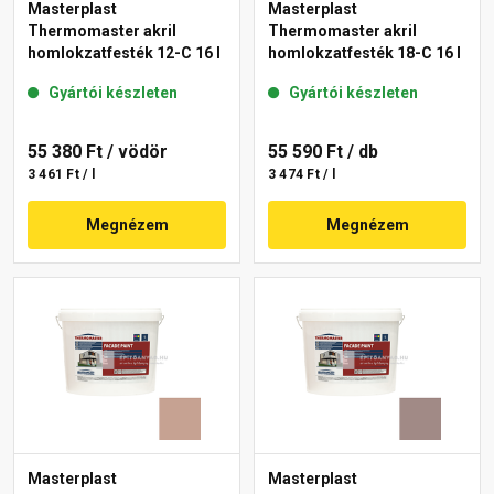
Masterplast
Masterplast
Thermomaster akril
Thermomaster akril
homlokzatfesték 12-C 16 l
homlokzatfesték 18-C 16 l
Gyártói készleten
Gyártói készleten
55 380 Ft
/ vödör
55 590 Ft
/ db
3 461 Ft / l
3 474 Ft / l
Megnézem
Megnézem
Masterplast
Masterplast