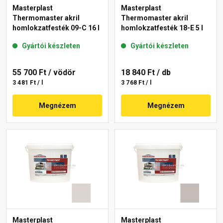
Masterplast
Masterplast
Thermomaster akril
Thermomaster akril
homlokzatfesték 09-C 16 l
homlokzatfesték 18-E 5 l
Gyártói készleten
Gyártói készleten
55 700 Ft
/ vödör
18 840 Ft
/ db
3 481 Ft / l
3 768 Ft / l
Megnézem
Megnézem
Masterplast
Masterplast