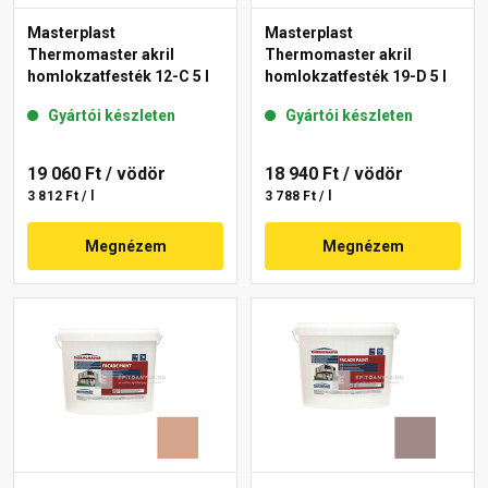
Masterplast
Masterplast
Thermomaster akril
Thermomaster akril
homlokzatfesték 12-C 5 l
homlokzatfesték 19-D 5 l
Gyártói készleten
Gyártói készleten
19 060 Ft
/ vödör
18 940 Ft
/ vödör
3 812 Ft / l
3 788 Ft / l
Megnézem
Megnézem