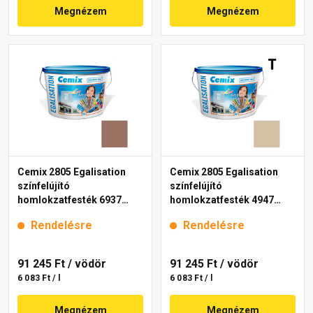
Megnézem
Megnézem
Cemix 2805 Egalisation
Cemix 2805 Egalisation
színfelújító
színfelújító
homlokzatfesték 6937
homlokzatfesték 4947
intense 15 l
brown 15 l
Rendelésre
Rendelésre
91 245 Ft
/ vödör
91 245 Ft
/ vödör
6 083 Ft / l
6 083 Ft / l
Megnézem
Megnézem