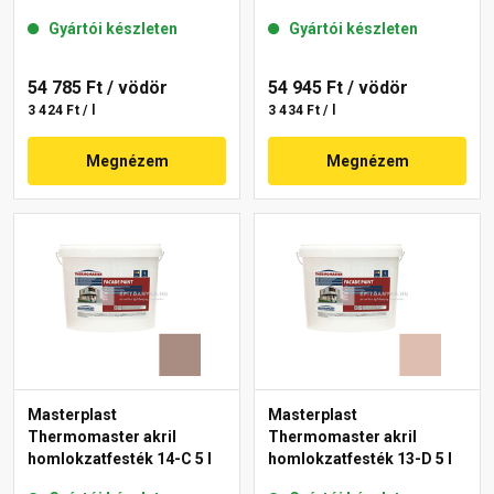
Gyártói készleten
Gyártói készleten
54 785 Ft
/ vödör
54 945 Ft
/ vödör
3 424 Ft / l
3 434 Ft / l
Megnézem
Megnézem
Masterplast
Masterplast
Thermomaster akril
Thermomaster akril
homlokzatfesték 14-C 5 l
homlokzatfesték 13-D 5 l