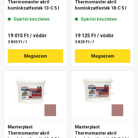
Thermomaster akril
Thermomaster akril
homlokzatfesték 13-C 5 l
homlokzatfesték 18-C 5 l
Gyártói készleten
Gyártói készleten
19 015 Ft
/ vödör
19 125 Ft
/ vödör
3 803 Ft / l
3 825 Ft / l
Megnézem
Megnézem
Masterplast
Masterplast
Thermomaster akril
Thermomaster akril