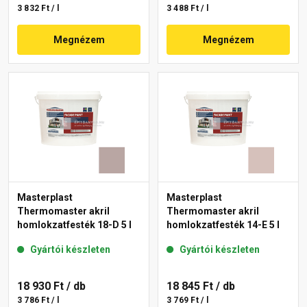
3 832 Ft / l
3 488 Ft / l
Megnézem
Megnézem
Masterplast
Masterplast
Thermomaster akril
Thermomaster akril
homlokzatfesték 18-D 5 l
homlokzatfesték 14-E 5 l
Gyártói készleten
Gyártói készleten
18 930 Ft
/ db
18 845 Ft
/ db
3 786 Ft / l
3 769 Ft / l