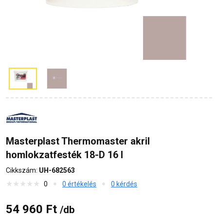
Masterplast Thermomaster akril
homlokzatfesték 18-D 16 l
Cikkszám:
UH-682563
0
0 értékelés
0 kérdés
54 960 Ft
/db