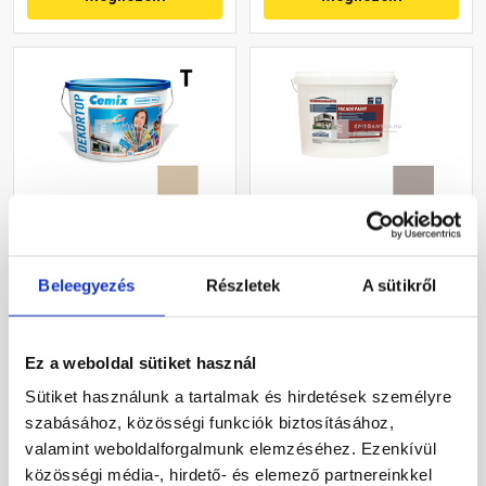
Cemix 2802 DekorTOP
Masterplast
diszperziós
Thermomaster akril
Beleegyezés
Részletek
A sütikről
homlokzatfesték 4947
homlokzatfesték 49-C 16 l
brown 15 l
Rendelésre
Gyártói készleten
Ez a weboldal sütiket használ
70 415 Ft
/ vödör
55 085 Ft
/ vödör
Sütiket használunk a tartalmak és hirdetések személyre
15 648 Ft / l
3 443 Ft / l
szabásához, közösségi funkciók biztosításához,
valamint weboldalforgalmunk elemzéséhez. Ezenkívül
Megnézem
Megnézem
közösségi média-, hirdető- és elemező partnereinkkel