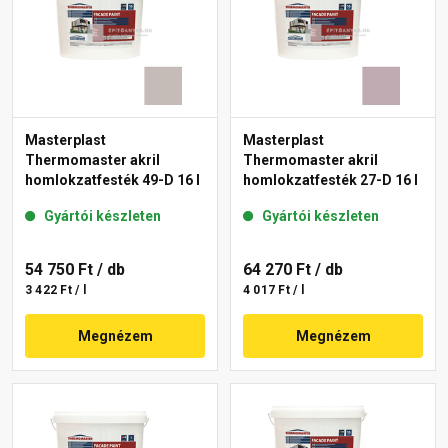
Masterplast
Masterplast
Thermomaster akril
Thermomaster akril
homlokzatfesték 49-D 16 l
homlokzatfesték 27-D 16 l
Gyártói készleten
Gyártói készleten
54 750 Ft
/ db
64 270 Ft
/ db
3 422 Ft / l
4 017 Ft / l
Megnézem
Megnézem