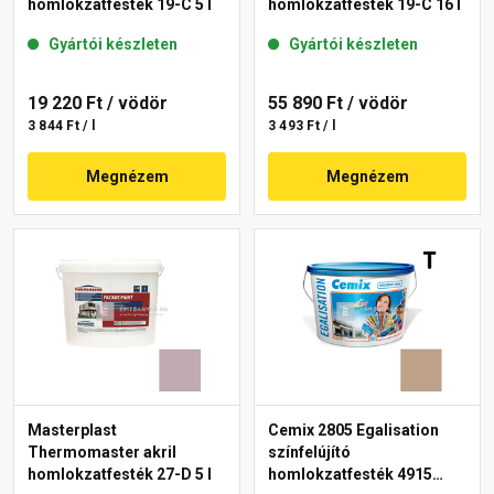
homlokzatfesték 19-C 5 l
homlokzatfesték 19-C 16 l
Gyártói készleten
Gyártói készleten
19 220 Ft
/ vödör
55 890 Ft
/ vödör
3 844 Ft / l
3 493 Ft / l
Megnézem
Megnézem
Masterplast
Cemix 2805 Egalisation
Thermomaster akril
színfelújító
homlokzatfesték 27-D 5 l
homlokzatfesték 4915