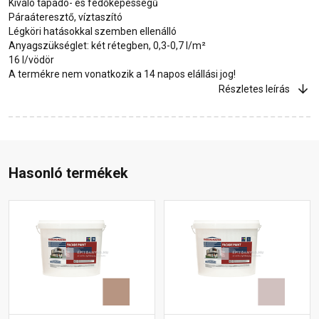
Kiváló tapadó- és fedőképességű
Páraáteresztő, víztaszító
Légköri hatásokkal szemben ellenálló
Anyagszükséglet: két rétegben, 0,3-0,7 l/m²
16 l/vödör
A termékre nem vonatkozik a 14 napos elállási jog!
Részletes leírás
Hasonló termékek