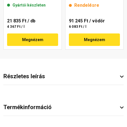
brown 15 l
Rendelésre
Gyártói készleten
21 835 Ft
/ db
91 245 Ft
/ vödör
4 367 Ft / l
6 083 Ft / l
Megnézem
Megnézem
Részletes leírás
Termékinformáció