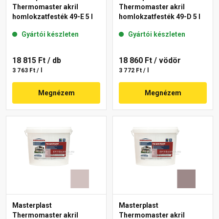
Thermomaster akril
Thermomaster akril
homlokzatfesték 49-E 5 l
homlokzatfesték 49-D 5 l
Gyártói készleten
Gyártói készleten
18 815 Ft
/ db
18 860 Ft
/ vödör
3 763 Ft / l
3 772 Ft / l
Megnézem
Megnézem
Masterplast
Masterplast
Thermomaster akril
Thermomaster akril