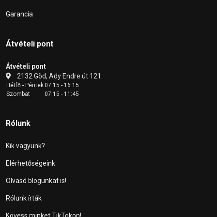
Garancia
Átvételi pont
Átvételi pont
2132 Göd, Ady Endre út 121.
Hétfő - Péntek
07:15 - 16:15
Szombat
07:15 - 11:45
Rólunk
Kik vagyunk?
Elérhetőségeink
Olvasd blogunkat is!
Rólunk írták
Kövess minket TikTokon!