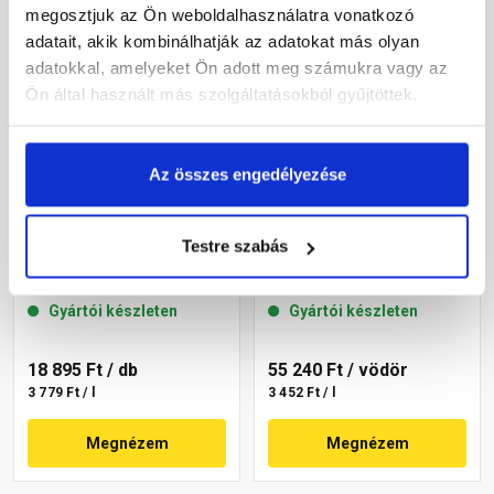
megosztjuk az Ön weboldalhasználatra vonatkozó
adatait, akik kombinálhatják az adatokat más olyan
adatokkal, amelyeket Ön adott meg számukra vagy az
Ön által használt más szolgáltatásokból gyűjtöttek.
Az összes engedélyezése
Masterplast
Masterplast
Testre szabás
Thermomaster akril
Thermomaster akril
homlokzatfesték 20-D 5 l
homlokzatfesték 13-C 16 l
Gyártói készleten
Gyártói készleten
18 895 Ft
/ db
55 240 Ft
/ vödör
3 779 Ft / l
3 452 Ft / l
Megnézem
Megnézem