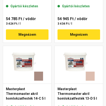
Gyártói készleten
Gyártói készleten
54 785 Ft
/ vödör
54 945 Ft
/ vödör
3 424 Ft / l
3 434 Ft / l
Megnézem
Megnézem
Masterplast
Masterplast
Thermomaster akril
Thermomaster akril
homlokzatfesték 14-C 5 l
homlokzatfesték 13-D 5 l