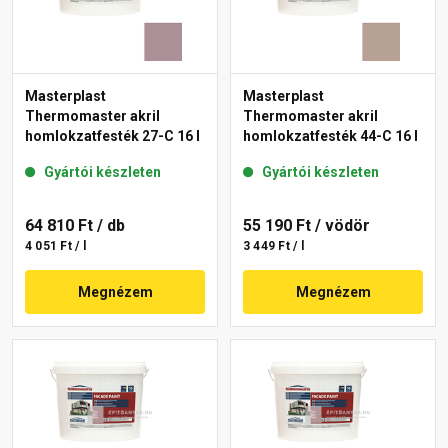
Masterplast
Masterplast
Thermomaster akril
Thermomaster akril
homlokzatfesték 27-C 16 l
homlokzatfesték 44-C 16 l
Gyártói készleten
Gyártói készleten
64 810 Ft
/ db
55 190 Ft
/ vödör
4 051 Ft / l
3 449 Ft / l
Megnézem
Megnézem