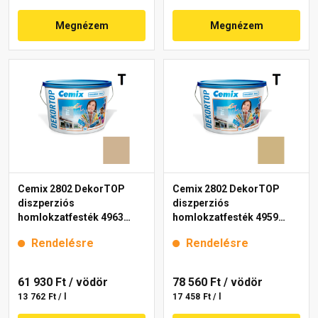
Megnézem
Megnézem
Cemix 2802 DekorTOP
Cemix 2802 DekorTOP
diszperziós
diszperziós
homlokzatfesték 4963
homlokzatfesték 4959
brown 15 l
brown 15 l
Rendelésre
Rendelésre
61 930 Ft
/ vödör
78 560 Ft
/ vödör
13 762 Ft / l
17 458 Ft / l