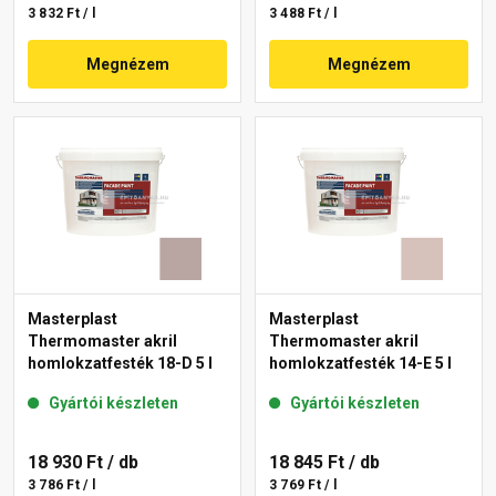
3 832 Ft / l
3 488 Ft / l
Megnézem
Megnézem
Masterplast
Masterplast
Thermomaster akril
Thermomaster akril
homlokzatfesték 18-D 5 l
homlokzatfesték 14-E 5 l
Gyártói készleten
Gyártói készleten
18 930 Ft
/ db
18 845 Ft
/ db
3 786 Ft / l
3 769 Ft / l