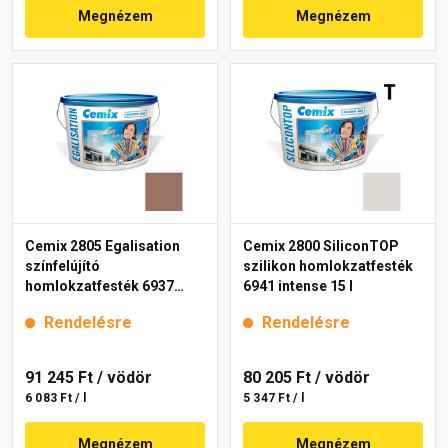
Megnézem
Megnézem
Cemix 2805 Egalisation
Cemix 2800 SiliconTOP
színfelújító
szilikon homlokzatfesték
homlokzatfesték 6937
6941 intense 15 l
intense 15 l
Rendelésre
Rendelésre
91 245 Ft
/ vödör
80 205 Ft
/ vödör
6 083 Ft / l
5 347 Ft / l
Megnézem
Megnézem