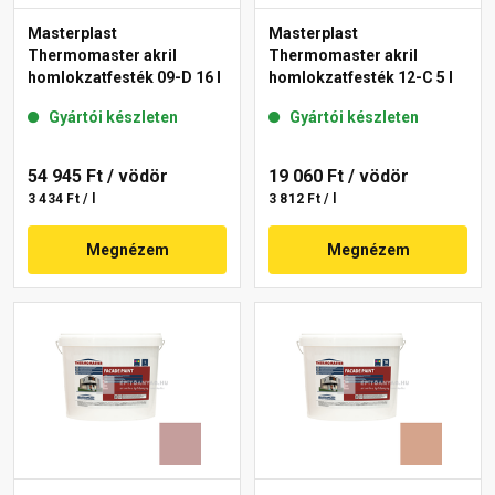
Masterplast
Masterplast
Thermomaster akril
Thermomaster akril
homlokzatfesték 09-D 16 l
homlokzatfesték 12-C 5 l
Gyártói készleten
Gyártói készleten
54 945 Ft
/ vödör
19 060 Ft
/ vödör
3 434 Ft / l
3 812 Ft / l
Megnézem
Megnézem