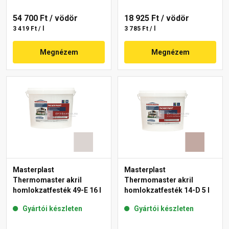
54 700 Ft
/ vödör
18 925 Ft
/ vödör
3 419 Ft / l
3 785 Ft / l
Megnézem
Megnézem
Masterplast
Masterplast
Thermomaster akril
Thermomaster akril
homlokzatfesték 49-E 16 l
homlokzatfesték 14-D 5 l
Gyártói készleten
Gyártói készleten