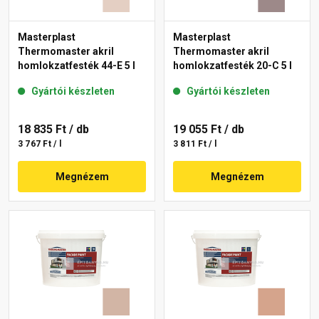
Masterplast
Masterplast
Thermomaster akril
Thermomaster akril
homlokzatfesték 44-E 5 l
homlokzatfesték 20-C 5 l
Gyártói készleten
Gyártói készleten
18 835 Ft
/ db
19 055 Ft
/ db
3 767 Ft / l
3 811 Ft / l
Megnézem
Megnézem