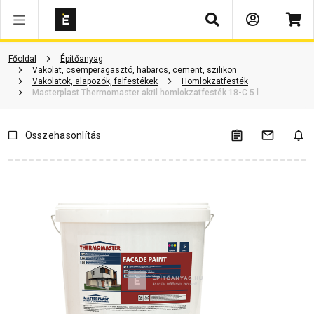
Keresés
Termékinformáció
Vásárlói vélemények
Kérdések és válaszok
Főoldal
Építőanyag
Vakolat, csemperagasztó, habarcs, cement, szilikon
Vakolatok, alapozók, falfestékek
Homlokzatfesték
Masterplast Thermomaster akril homlokzatfesték 18-C 5 l
Összehasonlítás