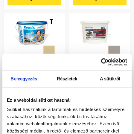
Cemix 2800 SiliconTOP
Masterplast
szilikon homlokzatfesték
Thermomaster akril
Beleegyezés
Részletek
A sütikről
4955 brown 15 l
homlokzatfesték 49-C 16 l
Rendelésre
Gyártói készleten
Ez a weboldal sütiket használ
89 410 Ft
/ vödör
55 085 Ft
/ vödör
Sütiket használunk a tartalmak és hirdetések személyre
5 961 Ft / l
3 443 Ft / l
szabásához, közösségi funkciók biztosításához,
valamint weboldalforgalmunk elemzéséhez. Ezenkívül
Megnézem
Megnézem
közösségi média-, hirdető- és elemező partnereinkkel