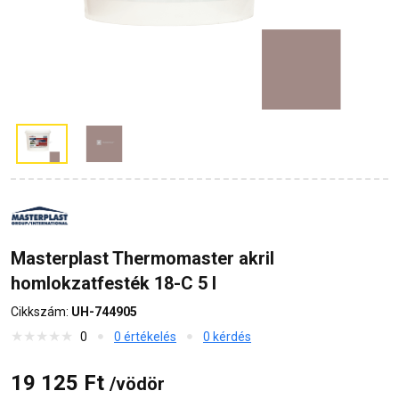
Masterplast Thermomaster akril
homlokzatfesték 18-C 5 l
Cikkszám:
UH-744905
0
0 értékelés
0 kérdés
19 125 Ft
/vödör