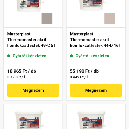
Masterplast
Masterplast
Thermomaster akril
Thermomaster akril
homlokzatfesték 49-C 5 l
homlokzatfesték 44-D 16 l
Gyártói készleten
Gyártói készleten
18 965 Ft
/ db
55 190 Ft
/ db
3 793 Ft / l
3 449 Ft / l
Megnézem
Megnézem