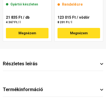
Rendelésre
Gyártói készleten
21 835 Ft
/ db
123 015 Ft
/ vödör
4 367 Ft / l
8 201 Ft / l
Megnézem
Megnézem
Részletes leírás
Termékinformáció