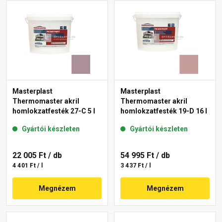
Masterplast
Masterplast
Thermomaster akril
Thermomaster akril
homlokzatfesték 27-C 5 l
homlokzatfesték 19-D 16 l
Gyártói készleten
Gyártói készleten
22 005 Ft
/ db
54 995 Ft
/ db
4 401 Ft / l
3 437 Ft / l
Megnézem
Megnézem