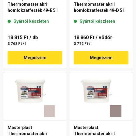
Thermomaster akril
Thermomaster akril
homlokzatfesték 49-E 5 l
homlokzatfesték 49-D 5 l
Gyártói készleten
Gyártói készleten
18 815 Ft
/ db
18 860 Ft
/ vödör
3 763 Ft / l
3 772 Ft / l
Megnézem
Megnézem
Masterplast
Masterplast
Thermomaster akril
Thermomaster akril