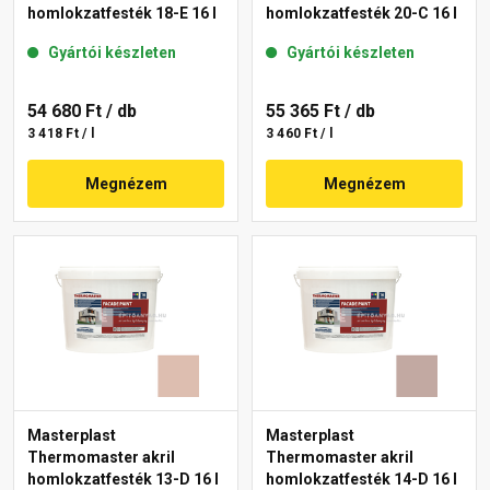
homlokzatfesték 18-E 16 l
homlokzatfesték 20-C 16 l
Gyártói készleten
Gyártói készleten
54 680 Ft
/ db
55 365 Ft
/ db
3 418 Ft / l
3 460 Ft / l
Megnézem
Megnézem
Masterplast
Masterplast
Thermomaster akril
Thermomaster akril
homlokzatfesték 13-D 16 l
homlokzatfesték 14-D 16 l