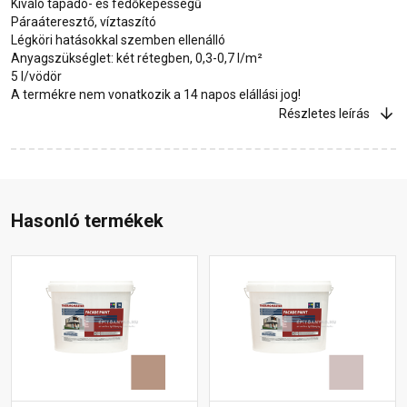
Kiváló tapadó- és fedőképességű
Páraáteresztő, víztaszító
Légköri hatásokkal szemben ellenálló
Anyagszükséglet: két rétegben, 0,3-0,7 l/m²
5 l/vödör
A termékre nem vonatkozik a 14 napos elállási jog!
Részletes leírás
Hasonló termékek