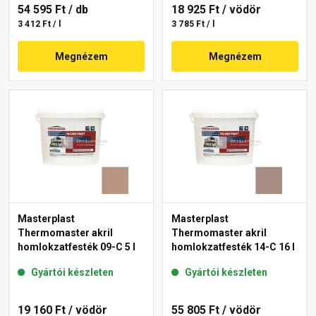
54 595 Ft
/ db
18 925 Ft
/ vödör
3 412 Ft / l
3 785 Ft / l
Megnézem
Megnézem
Masterplast
Masterplast
Thermomaster akril
Thermomaster akril
homlokzatfesték 09-C 5 l
homlokzatfesték 14-C 16 l
Gyártói készleten
Gyártói készleten
19 160 Ft
/ vödör
55 805 Ft
/ vödör