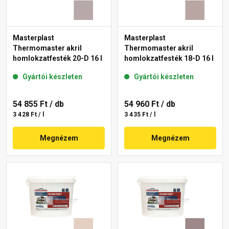
Masterplast
Masterplast
Thermomaster akril
Thermomaster akril
homlokzatfesték 20-D 16 l
homlokzatfesték 18-D 16 l
Gyártói készleten
Gyártói készleten
54 855 Ft
/ db
54 960 Ft
/ db
3 428 Ft / l
3 435 Ft / l
Megnézem
Megnézem