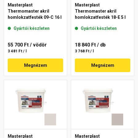
Masterplast
Masterplast
Thermomaster akril
Thermomaster akril
homlokzatfesték 09-C 16 l
homlokzatfesték 18-E 5 l
Gyártói készleten
Gyártói készleten
55 700 Ft
/ vödör
18 840 Ft
/ db
3 481 Ft / l
3 768 Ft / l
Megnézem
Megnézem
Masterplast
Masterplast