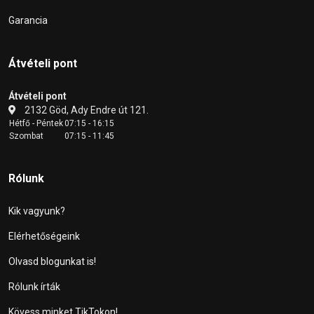
Garancia
Átvételi pont
Átvételi pont
2132 Göd, Ady Endre út 121.
Hétfő - Péntek
07:15 - 16:15
Szombat
07:15 - 11:45
Rólunk
Kik vagyunk?
Elérhetőségeink
Olvasd blogunkat is!
Rólunk írták
Kövess minket TikTokon!