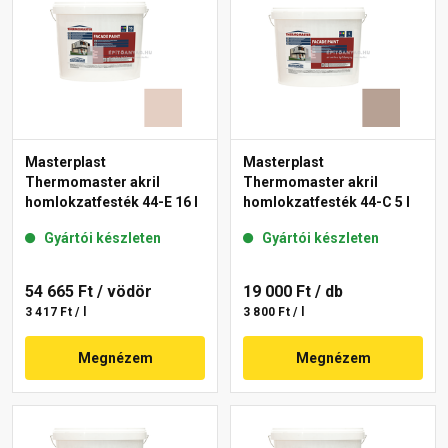
Masterplast
Masterplast
Thermomaster akril
Thermomaster akril
homlokzatfesték 44-E 16 l
homlokzatfesték 44-C 5 l
Gyártói készleten
Gyártói készleten
54 665 Ft
/ vödör
19 000 Ft
/ db
3 417 Ft / l
3 800 Ft / l
Megnézem
Megnézem