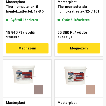
Masterplast
Masterplast
Thermomaster akril
Thermomaster akril
homlokzatfesték 19-D 5 l
homlokzatfesték 12-C 16 l
Gyártói készleten
Gyártói készleten
18 940 Ft
/ vödör
55 380 Ft
/ vödör
3 788 Ft / l
3 461 Ft / l
Megnézem
Megnézem
Masterplast
Masterplast