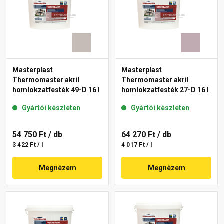
Masterplast
Masterplast
Thermomaster akril
Thermomaster akril
homlokzatfesték 49-D 16 l
homlokzatfesték 27-D 16 l
Gyártói készleten
Gyártói készleten
54 750 Ft
/ db
64 270 Ft
/ db
3 422 Ft / l
4 017 Ft / l
Megnézem
Megnézem