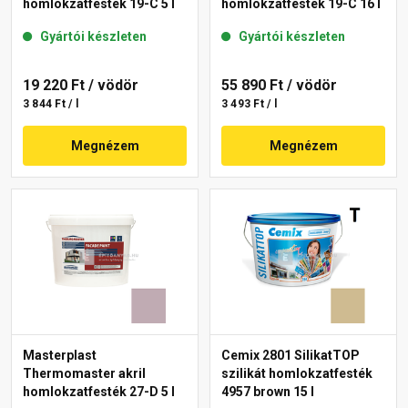
homlokzatfesték 19-C 5 l
homlokzatfesték 19-C 16 l
Gyártói készleten
Gyártói készleten
19 220 Ft
/ vödör
55 890 Ft
/ vödör
3 844 Ft / l
3 493 Ft / l
Megnézem
Megnézem
Masterplast
Cemix 2801 SilikatTOP
Thermomaster akril
szilikát homlokzatfesték
homlokzatfesték 27-D 5 l
4957 brown 15 l