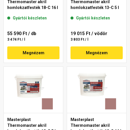
Thermomaster akril
Thermomaster akril
homlokzatfesték 18-C 16 l
homlokzatfesték 13-C 5 l
Gyártói készleten
Gyártói készleten
55 590 Ft
/ db
19 015 Ft
/ vödör
3 474 Ft / l
3 803 Ft / l
Megnézem
Megnézem
Masterplast
Masterplast
Thermomaster akril
Thermomaster akril