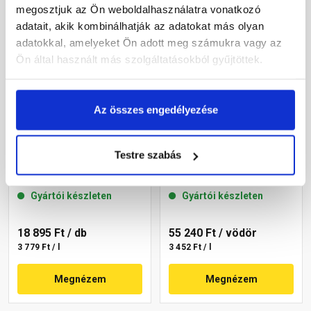
megosztjuk az Ön weboldalhasználatra vonatkozó
adatait, akik kombinálhatják az adatokat más olyan
adatokkal, amelyeket Ön adott meg számukra vagy az
Ön által használt más szolgáltatásokból gyűjtöttek.
Az összes engedélyezése
Masterplast
Masterplast
Testre szabás
Thermomaster akril
Thermomaster akril
homlokzatfesték 20-D 5 l
homlokzatfesték 13-C 16 l
Gyártói készleten
Gyártói készleten
18 895 Ft
/ db
55 240 Ft
/ vödör
3 779 Ft / l
3 452 Ft / l
Megnézem
Megnézem