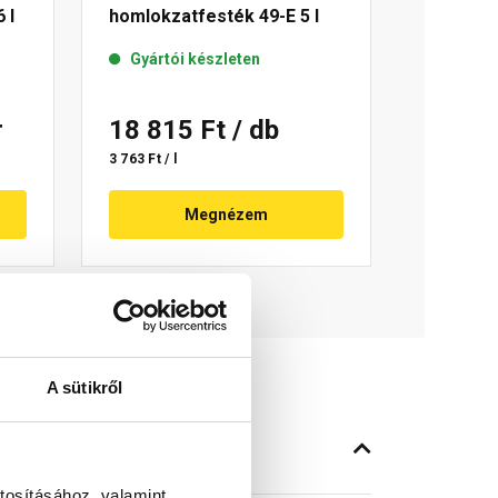
 l
homlokzatfesték 49-E 5 l
Gyártói készleten
r
18 815 Ft
/ db
3 763 Ft / l
Megnézem
A sütikről
tosításához, valamint