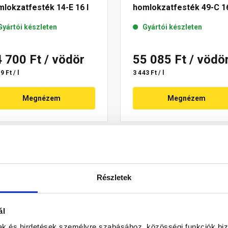
lokzatfesték 14-E 16 l
homlokzatfesték 49-C 16
Gyártói készleten
Gyártói készleten
4 700 Ft
/ vödör
55 085 Ft
/ vödö
9 Ft / l
3 443 Ft / l
Megnézem
Megnézem
Részletek
ál
mak és hirdetések személyre szabásához, közösségi funkciók biz