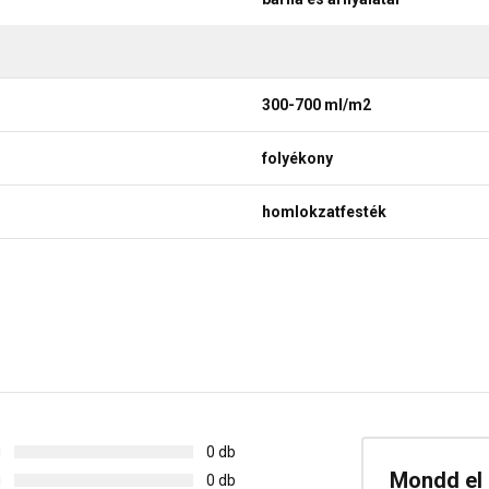
300-700 ml/m2
folyékony
homlokzatfesték
g
0 db
Mondd el 
g
0 db