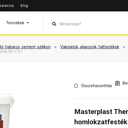
Garancia
Blog
leírás
Termékinformáció
Vásárlói vélemények
Kérdések 
Termékek
ó, habarcs, cement, szilikon
Vakolatok, alapozók, falfestékek
ték 09-C 5 l
Bev
Összehasonlítás
Masterplast The
homlokzatfesték 