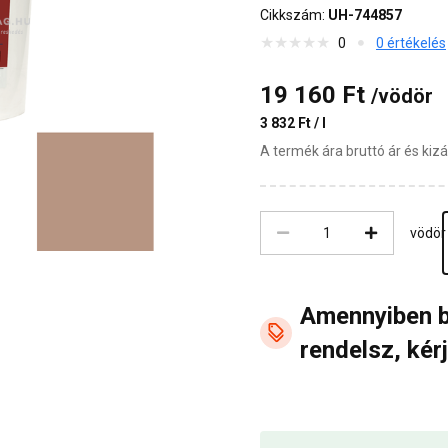
Cikkszám:
UH-744857
0
0 értékelés
19 160 Ft
/vödör
3 832 Ft / l
A termék ára bruttó ár és ki
vödör
Amennyiben 
rendelsz, kérj