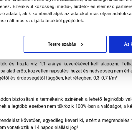
hez. Ezenkívül közösségi média-, hirdető- és elemező partner
zó adatait, akik kombinálhatják az adatokat más olyan adatokka
alál a termékkel kapcsolatban. Kérjük, figyelmesen olvassa el!
sznált más szolgáltatásokból gyűjtöttek.
nyvakolat
száladalékokat tartalmazó, akrilgyanta bázisú, kivál
V-sugárzással és egyéb légköri hatásokkal szemben is tartósan
ületkialakítását tekintve durva, illetve simított, javított hom
olatlan beton homlokzatfelületek), továbbá régi, jól tapadó 
Testre szabás
Az 
ként, lábazati sík felett, vízszigeteléssel védett függőleges
homlokzatfelületek karbantartó festésére is. A festendő felül
ék és tiszta víz 1:1 arányú keverékével kell alapozni. Felh
ása alatt erős, közvetlen napsütés, huzat és nedvesség nem érhe
től és érdességétől függően, két rétegben, 0,3-0,7 l/m²
don biztosítani a termékeink színének a lehető leginkább val
nek a legtöbb esetben nem tükrözik 100%-ban a valóságot, a ké
ndelést követően, egyedileg keveri ki, ezért a megrendelés vi
nem vonatkozik a 14 napos elállási jog!