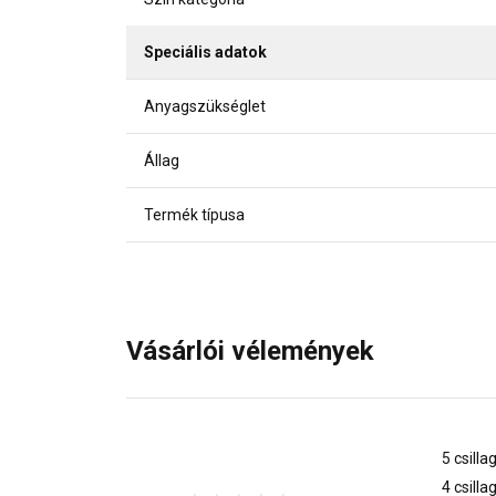
Speciális adatok
Anyagszükséglet
Állag
Termék típusa
Vásárlói vélemények
5 csilla
4 csilla