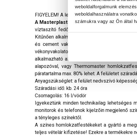
weboldalforgalmunk elemzésé
weboldalhasználatra vonatko
FIGYELEM! A leírás végén fontos információkat t
számukra vagy az Ön által ha
A Masterplast Thermomaster szilikon véko
víztaszító fedőfesték, amely füstgázokkal, U
Kitűnően alkalmazható megfelelően szilárd, fel
és cement vakolatok, legalább két hónapos vak
vékonyvakolatok felújító dekoratív fedőrétege
alkalmazható algával vagy penésszel fertőzött 
alapozóval, vagy Thermomaster homlokzatfest
páratartalma max. 80% lehet. A felületet szárad
Anyagszükséglet: a felület nedvszívó képességé
Száradási idő: kb. 24 óra
Csomagolás: 16 l/vödör
Igyekeztünk minden technikailag lehetséges mó
monitorok és telefonok kijelzőin megjelenő szí
a tényleges színektől.
A színes homlokzatfestékeket a gyártó a megre
teljes vételár kifizetése! Ezekre a termékekre 