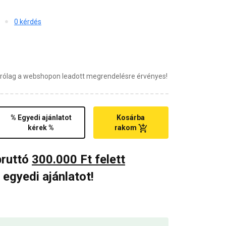
0 kérdés
zárólag a webshopon leadott megrendelésre érvényes!
% Egyedi ajánlatot
Kosárba
kérek %
rakom
bruttó
300.000 Ft felett
 egyedi ajánlatot!