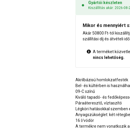
Gyártói készleten
Kiszállítás akár: 2026-08-
Mikor és mennyiért s
Akár 50800 Ft-tól kiszállít
szállítási díj és átvételi i
A terméket közvetlen
nincs lehetőség.
Akrilbázisú homlokzatfesték
Bel- és kültérben is használh
09-C színű
Kiváló tapadó- és fedőképes
Páraáteresztő, víztaszító
Légköri hatásokkal szemben e
Anyagszükséglet: két rétegben
16 l/vödör
A termékre nem vonatkozik a 1