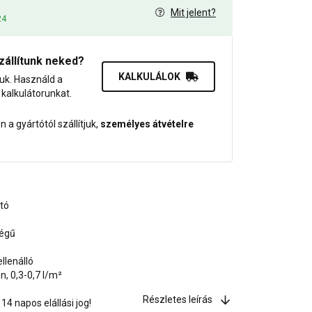
Mit jelent?
24
zállítunk neked?
KALKULÁLOK
juk. Használd a
dő kalkulátorunkat.
 a gyártótól szállítjuk,
személyes átvételre
ató
ségű
llenálló
, 0,3-0,7 l/m²
Részletes leírás
4 napos elállási jog!