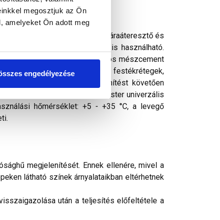
einkkel megosztjuk az Ön
l, amelyeket Ön adott meg
ó tapadó- és fedőképességű, jó páraáteresztő és
 ellenálló. Bel- és kültérben is használható.
lokzatfelületek (minimum egy hónapos mészcement
akril, szilikátos és szilikonos festékrétegek,
összes engedélyezése
 felületeken. Előzetes fertőtlenítést követően
etet a felhordás előtt Thermomaster univerzális
asználási hőmérséklet: +5 - +35 °C, a levegő
ti.
ósághű megjelenítését. Ennek ellenére, mivel a
peken látható színek árnyalataikban eltérhetnek
sszaigazolása után a teljesítés előfeltétele a