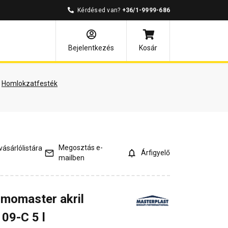
Kérdésed van?
+36/1-9999-686
és válaszok
Bejelentkezés
Kosár
Homlokzatfesték
Megosztás e-
ásárlólistára
Árfigyelő
mailben
rmomaster akril
09-C 5 l