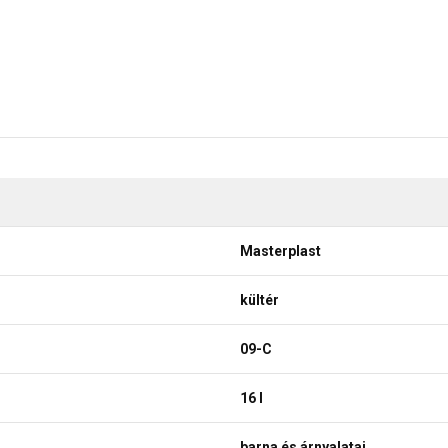
Masterplast
kültér
09-C
16 l
barna és árnyalatai