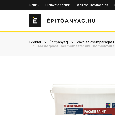
Rólunk
Elérhetőségeink
Szállítási információk
Szükséged lehet rá
Részletes 
Főoldal
Építőanyag
Vakolat, csemperagaszt
Masterplast Thermomaster akril homlokzatfes