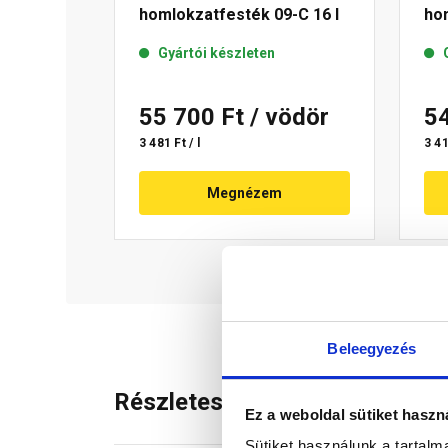
homlokzatfesték 09-C 16 l
hom
Gyártói készleten
55 700 Ft
/ vödör
5
3 481 Ft / l
3 41
Megnézem
Beleegyezés
Részletes leírás
Ez a weboldal sütiket haszn
Sütiket használunk a tartal