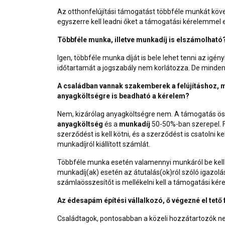
Az otthonfelújítási támogatást többféle munkát követő
egyszerre kell leadni őket a támogatási kérelemmel 
Többféle munka, illetve munkadíj is elszámolható? 
Igen, többféle munka díját is bele lehet tenni az igén
időtartamát a jogszabály nem korlátozza. De minden 
A családban vannak szakemberek a felújításhoz, m
anyagköltségre is beadható a kérelem?
Nem, kizárólag anyagköltségre nem. A támogatás össz
anyagköltség
és a
munkadíj
50-50%-ban szerepel. F
szerződést is kell kötni, és a szerződést is csatolni
munkadíjról kiállított számlát.
Többféle munka esetén valamennyi munkáról be kell n
munkadíj(ak) esetén az átutalás(ok)ról szóló igazolás
számlaösszesítőt is mellékelni kell a támogatási ké
Az édesapám építési vállalkozó, ő végezné el tető f
Családtagok, pontosabban a közeli hozzátartozók nem 