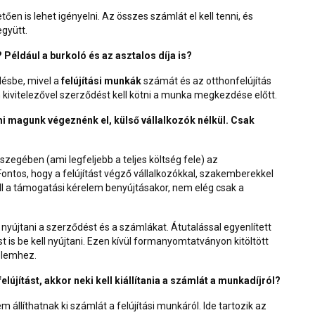
en is lehet igényelni. Az összes számlát el kell tenni, és
együtt.
Például a burkoló és az asztalos díja is?
ylésbe, mivel a
felújítási munkák
számát és az otthonfelújítás
kivitelezővel szerződést kell kötni a munka megkezdése előtt.
i magunk végeznénk el, külső vállalkozók nélkül. Csak
egében (ami legfeljebb a teljes költség fele) az
ontos, hogy a felújítást végző vállalkozókkal, szakemberekkel
 kell a támogatási kérelem benyújtásakor, nem elég csak a
yújtani a szerződést és a számlákat. Átutalással egyenlített
t is be kell nyújtani. Ezen kívül formanyomtatványon kitöltött
relemhez.
elújítást, akkor neki kell kiállítania a számlát a munkadíjról?
állíthatnak ki számlát a felújítási munkáról. Ide tartozik az