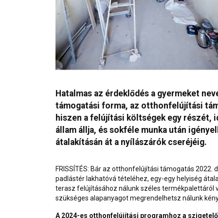
Hatalmas az érdeklődés a gyermeket nevel
támogatási forma, az otthonfelújítási tá
hiszen a felújítási költségek egy részét,
állam állja, és sokféle munka után igénye
átalakításán át a nyílászárók cseréjéig.
FRISSÍTÉS: Bár az otthonfelújítási támogatás 2022.
padlástér
lakhatóvá tételéhez, egy-egy helyiség átal
terasz
felújításához nálunk széles termékpalettáról
szükséges alapanyagot megrendelhetsz nálunk kény
A 2024-es otthonfelújítási programhoz a szigete