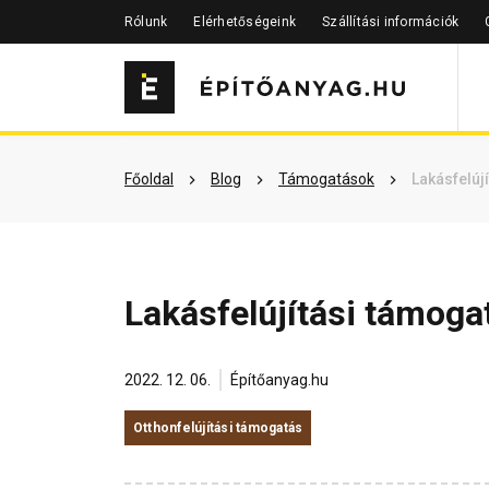
Rólunk
Elérhetőségeink
Szállítási információk
Főoldal
Blog
Támogatások
Lakásfelúj
Lakásfelújítási támoga
2022. 12. 06.
Építőanyag.hu
Otthonfelújítási támogatás