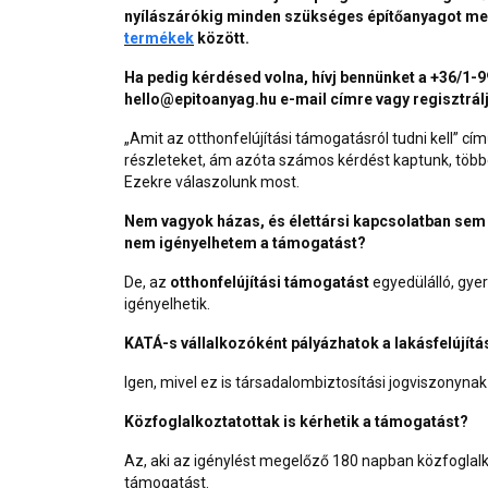
nyílászárókig minden szükséges építőanyagot m
termékek
között.
Ha pedig kérdésed volna, hívj bennünket a +36/1-
hello@epitoanyag.hu e-mail címre vagy regisztrál
„
Amit az otthonfelújítási támogatásról tudni kell
” cí
részleteket, ám azóta számos kérdést kaptunk, több
Ezekre válaszolunk most.
Nem vagyok házas, és élettársi kapcsolatban sem
nem igényelhetem a támogatást?
De, az
otthonfelújítási támogatást
egyedülálló, gye
igényelhetik.
KATÁ-s vállalkozóként pályázhatok a lakásfelújít
Igen, mivel ez is társadalombiztosítási jogviszonynak
Közfoglalkoztatottak is kérhetik a támogatást?
Az, aki az igénylést megelőző 180 napban közfoglalko
támogatást.