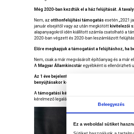
Még 2020-ban kezdtük el a ház felújítását. A tav
Nem, az
otthonfelújítási támogatás
esetén „2021 ja
január elsejétől vagy az után megkötött
kivitelezői
alapanyagokról idén kiállított számla csatolható a
2020-ban végzett és 2020-ban leszámlázott felújítá
Előre megkapjuk a támogatást a felújításhoz, ha b
Nem, csak a már megvásárolt építőanyag és a már e
A
Magyar Államkincstár
egyébként is ellenőrizheti 
Az 1 éve bejelentett lakcímnek a felújítási munka
benyújtásakor kell meglennie?
A
támogatási kérelem
benyújtásának időpontja számí
kérelmező legalább 1 éve be van jelentve abba az ing
Beleegyezés
Ez a weboldal sütiket haszn
Sütiket használunk a tartal