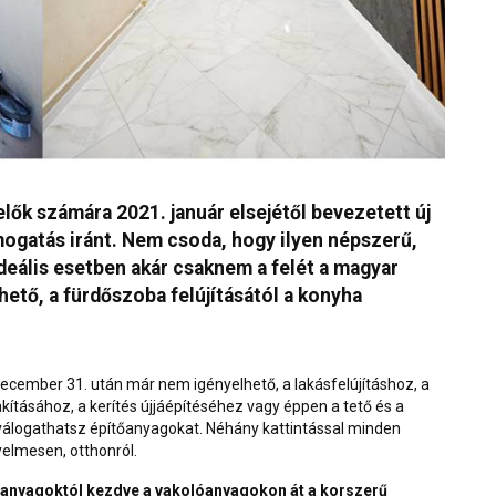
ők számára 2021. január elsejétől bevezetett új
mogatás iránt. Nem csoda, hogy ilyen népszerű,
 ideális esetben akár csaknem a felét a magyar
lhető, a fürdőszoba felújításától a konyha
 december 31. után már nem igényelhető, a
lakásfelújításhoz
, a
akításához, a
kerítés
újjáépítéséhez vagy éppen a
tető
és a
 válogathatsz építőanyagokat. Néhány kattintással minden
elmesen, otthonról.
lőanyagoktól kezdve a vakolóanyagokon át a korszerű