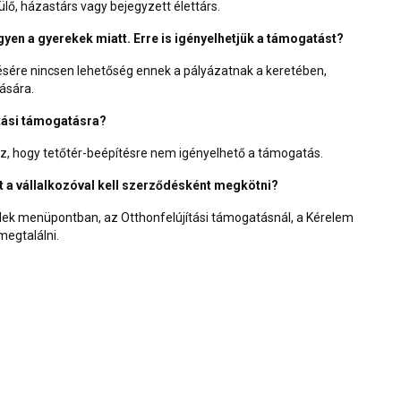
ő, házastárs vagy bejegyzett élettárs.
en a gyerekek miatt. Erre is igényelhetjük a támogatást?
ésére nincsen lehetőség ennek a pályázatnak a keretében,
ására.
ítási támogatásra?
az, hogy tetőtér-beépítésre nem igényelhető a támogatás.
 a vállalkozóval kell szerződésként megkötni?
lek menüpontban, az Otthonfelújítási támogatásnál, a
Kérelem
megtalálni.