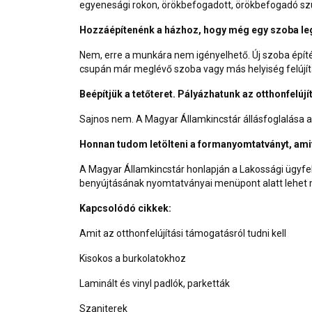
egyenesági rokon, örökbefogadott, örökbefogadó szül
Hozzáépítenénk a házhoz, hogy még egy szoba legy
Nem, erre a munkára nem igényelhető. Új szoba épít
csupán már meglévő szoba vagy más helyiség felújít
Beépítjük a tetőteret. Pályázhatunk az otthonfelúj
Sajnos nem. A Magyar Államkincstár állásfoglalása 
Honnan tudom letölteni a formanyomtatványt, amit
A Magyar Államkincstár honlapján a Lakossági ügyfe
benyújtásának nyomtatványai
menüpont alatt lehet 
Kapcsolódó cikkek:
Amit az otthonfelújítási támogatásról tudni kell
Kisokos a burkolatokhoz
Laminált és vinyl padlók, parketták
Szaniterek