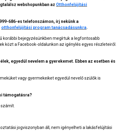
egtalálsz webshopunkban az
Otthonfelújítási
9999-686-es telefonszámon, írj nekünk a
j
otthonfelújítási program tanácsadásunkra
.
mű korábbi bejegyzésünkben megírtuk a legfontosabb
ek közt a
Facebook-oldalunkon
az igénylés egyes részleteiről.
 élek, egyedül nevelem a gyerekemet. Ebben az esetben és
rmeküket vagy gyermekeiket egyedül nevelő szülők is
ási támogatásra?
 számít.
ztatási jogviszonyban áll, nem igényelheti a lakásfelújítási