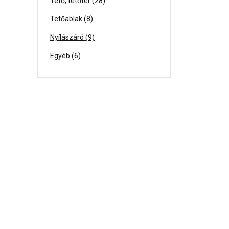
Tető, tetőtér (28)
Tetőablak (8)
Nyílászáró (9)
Egyéb (6)