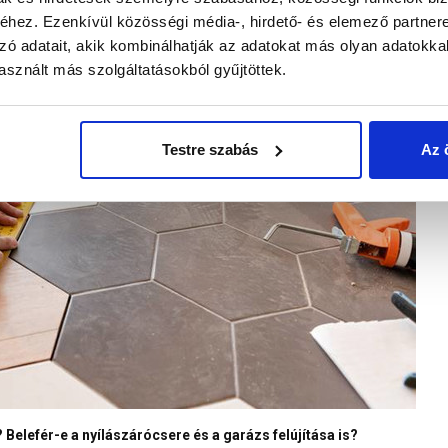
hez. Ezenkívül közösségi média-, hirdető- és elemező partner
zó adatait, akik kombinálhatják az adatokat más olyan adatokka
sznált más szolgáltatásokból gyűjtöttek.
Testre szabás
Az 
 Belefér-e a nyílászárócsere és a garázs felújítása is?