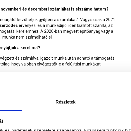
aly novemberi és decemberi számlákat is elszámolhatom?
nuárjától kezdhetjük gyűjteni a számlákat”. Vagyis csak a 2021.
 szerződés
érvényes, és a munkadíjról idén kiállított számla, az
 támogatási kérelemhez. A 2020-ban megvett építőanyag vagy a
si munka nem számolható el.
enyújtjuk a kérelmet?
lvégzett és számlával igazolt munka után adható a támogatás.
utólag, hogy valóban elvégezték-e a felújítási munkákat.
 elkezdésekor vagy a munka végeztével az igénylés
t, tehát akkor már fenn kell állnia annak a feltételnek, hogy a
atlanba, ahol a felújítási munkákat végezték.
Részletek
ál
mak és hirdetések személyre szabásához, közösségi funkciók biz