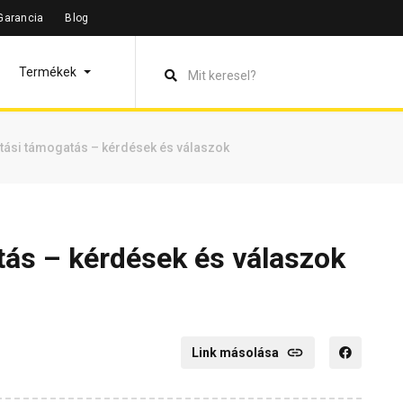
Garancia
Blog
Termékek
ítási támogatás – kérdések és válaszok
tás – kérdések és válaszok
Link másolása