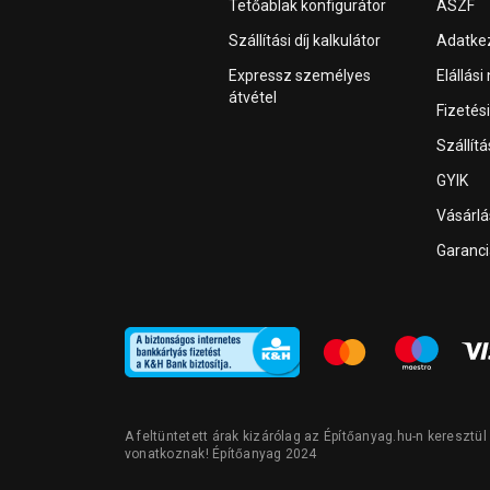
Tetőablak konfigurátor
ÁSZF
Szállítási díj kalkulátor
Adatkez
Expressz személyes
Elállási
átvétel
Fizetés
Szállít
GYIK
Vásárl
Garanci
A feltüntetett árak kizárólag az Építőanyag.hu-n keresztü
vonatkoznak! Építőanyag 2024