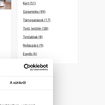
Kert (51)
Szigetelés (49)
Támogatások (17)
Tető, tetőtér (28)
Tetőablak (8)
Nyílászáró (9)
Egyéb (6)
A sütikről