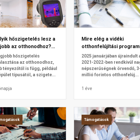
yik hőszigetelés lesz a
Mire elég a vidéki
jobb az otthonodhoz?...
otthonfelújítási progra
egjobb hőszigetelés
2025 januárjában újraindult 
álasztása az otthonodhoz,
2021-2022-ben rendkívül na
b tényezőtől is függ, például
népszerűségnek örvendő, 3
épület típusától, a szigete...
millió forintos otthonfelúj...
ónapja
1 éve
mogatások
Támogatások