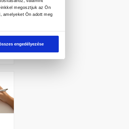
tosításához, valamint
einkkel megosztjuk az Ön
i
l, amelyeket Ön adott meg
os
összes engedélyezése