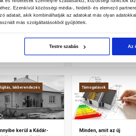
mak és hirdetések személyre szabásához, közösségi funkciók biz
hez. Ezenkívül közösségi média-, hirdető- és elemező partner
kkel a feltételekkel
Így kerüld el a homlokzat
zó adatait, akik kombinálhatják az adatokat más olyan adatokka
rtol az új otthonfelújí...
szigetelés buktatóit!
sznált más szolgáltatásokból gyűjtöttek.
jelentek az otthonfelújítási
A homlokzati szigetelés pont
gram friss részletei, indul a
megtervezésével ezeket a
szerűsítési,
hibákat könnyen kivédheted.
rgiahatékonysági projekt.
Testre szabás
Az 
ve
2 éve
lújítás, lakberendezés
Támogatások
nyibe kerül a Kádár-
Minden, amit az új