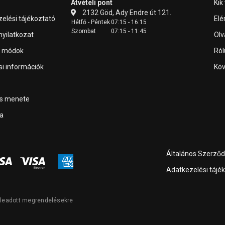
Átvételi pont
Kik
2132 Göd, Ady Endre út 121.
elési tájékoztató
Elé
Hétfő - Péntek
07:15 - 16:15
Szombat
07:15 - 11:45
 nyilatkozat
Olv
i módok
Ról
ási információk
Köv
ás menete
a
Általános Szerződé
Adatkezelési tájé
l leadott megrendelésekre