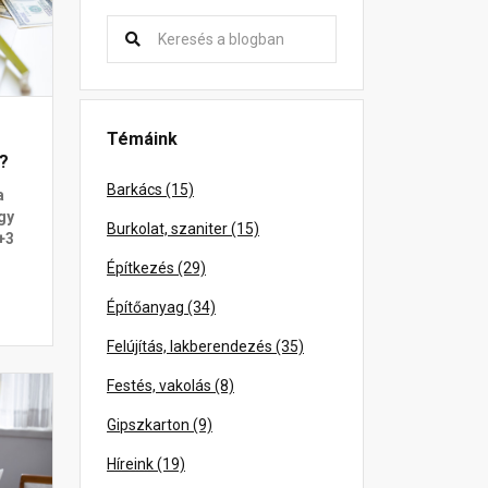
Témáink
m?
Barkács (15)
a
gy
Burkolat, szaniter (15)
+3
Építkezés (29)
Építőanyag (34)
Felújítás, lakberendezés (35)
Festés, vakolás (8)
Gipszkarton (9)
Híreink (19)