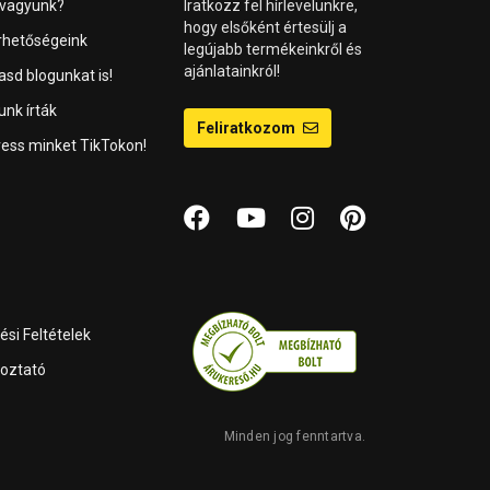
 vagyunk?
Iratkozz fel hírlevelünkre,
hogy elsőként értesülj a
rhetőségeink
legújabb termékeinkről és
ajánlatainkról!
asd blogunkat is!
unk írták
Feliratkozom
ess minket TikTokon!
si Feltételek
koztató
Minden jog fenntartva.