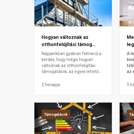
Hogyan változnak az
Mel
otthonfelújítási támog...
leg
Napjainkban gyakran felmerül a
A l
kérdés, hogy mégis hogyan
kiv
változnak az otthonfelújítási
töb
támogatások, az egyes lehető...
az 
2 hónapja
5 h
Támogatások
Tá