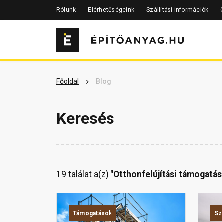
Rólunk
Elérhetőségeink
Szállítási információk
Főoldal
Blog
Keresés
19 találat a(z)
"Otthonfelújítási támogatás
Támogatások
Sz