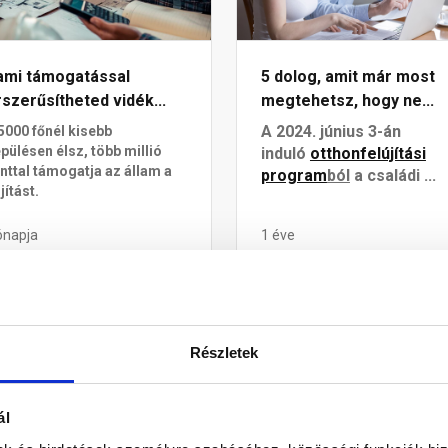
lami támogatással
5 dolog, amit már most
szerűsítheted vidék...
megtehetsz, hogy ne...
A 2024. június 3-án
5000 főnél kisebb
epülésen élsz, több millió
induló
otthonfelújítási
inttal támogatja az állam a
program
ból
a családi ...
jítást.
ónapja
1 éve
mogatások
Szigetelés
Részletek
ál