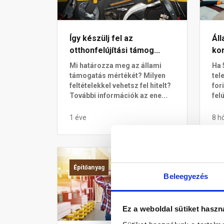
Így készülj fel az
Ál
otthonfelújítási támog...
kor
Mi határozza meg az állami
Ha 
támogatás mértékét? Milyen
tel
feltételekkel vehetsz fel hitelt?
for
További információk az ene...
felú
1 éve
8 h
Építőanyag
Tá
Beleegyezés
Ez a weboldal sütiket haszn