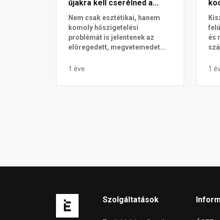
újakra kell cserélned a...
koc
Nem csak esztétikai, hanem
Kis
komoly hőszigetelési
fel
problémát is jelentenek az
és 
elöregedett, megvetemedet...
szá
1 éve
1 é
Szolgáltatások
Infor