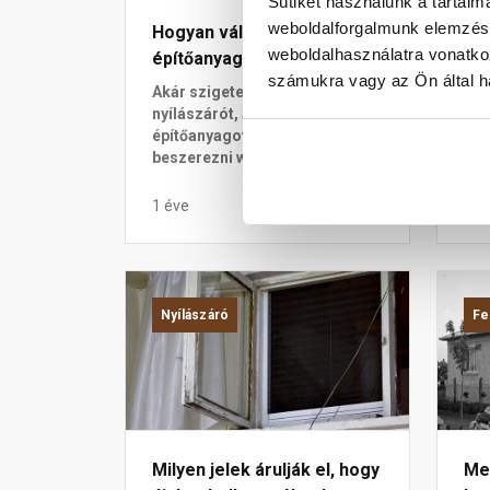
Sütiket használunk a tartal
weboldalforgalmunk elemzésé
Hogyan válaszd ki az
Eze
weboldalhasználatra vonatko
építőanyag kereskedésbe...
sta
számukra vagy az Ön által ha
Akár szigetelőanyagot, akár
Meg
nyílászárót, akár más
pro
építőanyagot szeretnél
kor
beszerezni webáruházunkb...
ene
1 éve
1 é
Nyílászáró
Fe
Milyen jelek árulják el, hogy
Men