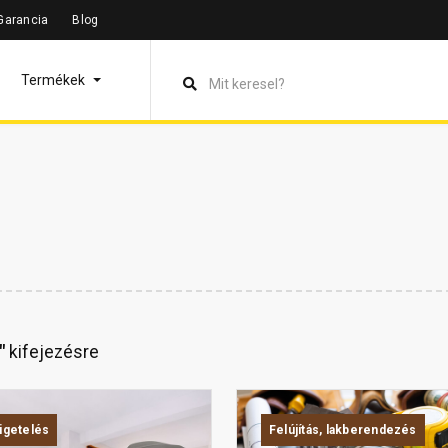
Garancia
Blog
Termékek
"
kifejezésre
igetelés
Felújítás, lakberendezés