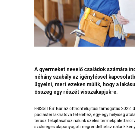
A gyermeket nevelő családok számára ind
néhány szabály az igényléssel kapcsolatba
ügyelni, mert ezeken múlik, hogy a lakásu
összeg egy részét visszakapjuk-e.
FRISSÍTÉS: Bár az otthonfelújítási támogatás 2022.
padlástér
lakhatóvá tételéhez, egy-egy helyiség átal
terasz
felújításához nálunk széles termékpalettáról
szükséges alapanyagot megrendelhetsz nálunk kény