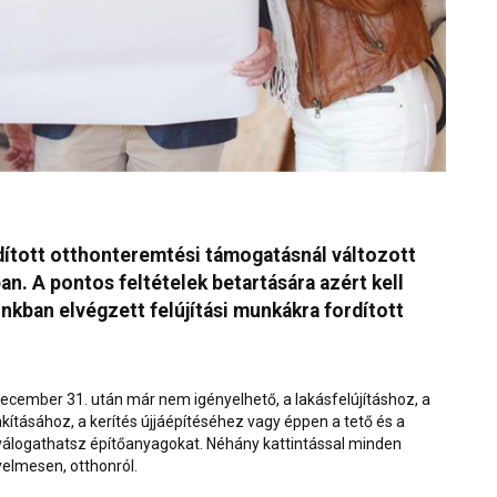
ított otthonteremtési támogatásnál változott
n. A pontos feltételek betartására azért kell
nkban elvégzett felújítási munkákra fordított
 december 31. után már nem igényelhető, a
lakásfelújításhoz
, a
akításához, a
kerítés
újjáépítéséhez vagy éppen a
tető
és a
 válogathatsz építőanyagokat. Néhány kattintással minden
elmesen, otthonról.