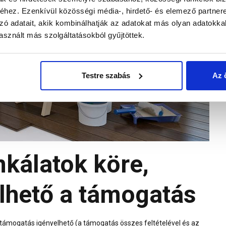
hez. Ezenkívül közösségi média-, hirdető- és elemező partner
zó adatait, akik kombinálhatják az adatokat más olyan adatokka
sznált más szolgáltatásokból gyűjtöttek.
Testre szabás
Az 
kálatok köre,
lhető a támogatás
a támogatás igényelhető (a támogatás összes feltételével és az