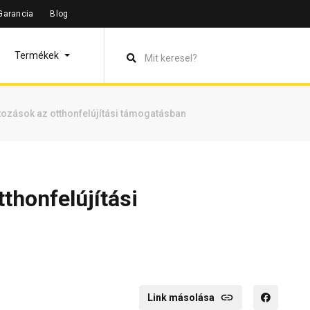
Garancia
Blog
Termékek
tozások az otthonfelújítási támogatásban
thonfelújítási
Link másolása