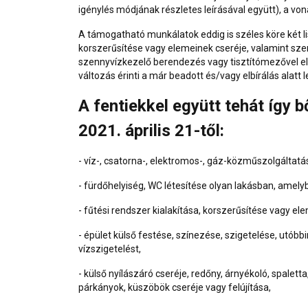
igénylés módjának részletes leírásával együtt), a v
A támogatható munkálatok eddig is széles köre két lis
korszerűsítése vagy elemeinek cseréje, valamint szen
szennyvízkezelő berendezés vagy tisztítómezővel el
változás érinti a már beadott és/vagy elbírálás alatt l
A fentiekkel együtt tehát így 
2021. április 21-től:
- víz-, csatorna-, elektromos-, gáz-közműszolgáltatá
- fürdőhelyiség, WC létesítése olyan lakásban, amely
- fűtési rendszer kialakítása, korszerűsítése vagy el
- épület külső festése, színezése, szigetelése, utóbbin
vízszigetelést,
- külső nyílászáró cseréje, redőny, árnyékoló, spaletta
párkányok, küszöbök cseréje vagy felújítása,