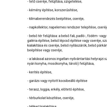
- tető cseréje, felújítása, szigetelése,
- kémény építése, korszerűsítése,
- klímaberendezés beépítése, cseréje,
- napkollektor, napelemes rendszer telepítése, cseréj
- belső tér felújítása: a belső fali, padló-, födém- va
galéria építése, belső lépcső építése vagy cseréje, sz
kialakítása és cseréje, belső nyílászárók, belső párká
beépítése vagy cseréje,
- a lakással azonos ingatlan-nyilvántartási helyrajzi 
nyári konyha, mosókonyha, tároló) felújítása,
- kerítés építése,
- garázs vagy nyitott kocsibeálló építése
- terasz, loggia, erkély, előtető építése,
- térburkolat készítése, cseréje,
- télikert kialakítása,