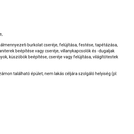
e,
gy álmennyezeti burkolat cseréje, felújítása, festése, tapétázása,
aniterek beépítése vagy cseréje, villanykapcsolók és -dugaljak
nyok, küszöbök beépítése, cseréje vagy felújítása, világítótestek
számon található épület, nem lakás céljára szolgáló helyiség (pl.