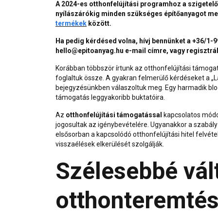
A 2024-es otthonfelújítási programhoz a szigete
nyílászárókig minden szükséges építőanyagot m
termékek
között.
Ha pedig kérdésed volna, hívj bennünket a +36/1-
hello@epitoanyag.hu e-mail címre, vagy regisztrá
Korábban többször írtunk
az otthonfelújítási támoga
foglaltuk össze. A gyakran felmerülő kérdéseket a „
L
bejegyzésünkben válaszoltuk meg. Egy harmadik blog
támogatás leggyakoribb buktatói
ra.
Az
otthonfelújítási támogatással
kapcsolatos módos
jogosultak az igénybevételére. Ugyanakkor a szabály
elsősorban a kapcsolódó otthonfelújítási hitel felvé
visszaélések elkerülését szolgálják.
Szélesebbé vál
otthonteremtés