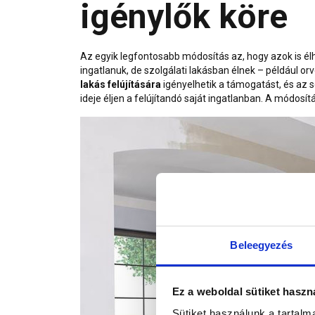
igénylők köre
Az egyik legfontosabb módosítás az, hogy azok is él
ingatlanuk, de szolgálati lakásban élnek – például 
lakás felújítására
igényelhetik a támogatást, és az 
ideje éljen a felújítandó saját ingatlanban. A módosí
Beleegyezés
Ez a weboldal sütiket haszn
Sütiket használunk a tartal