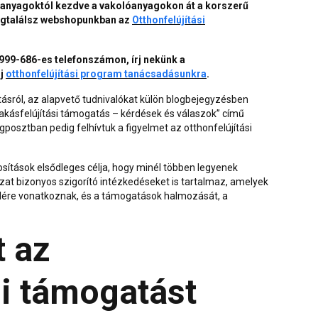
lőanyagoktól kezdve a vakolóanyagokon át a korszerű
egtalálsz webshopunkban az
Otthonfelújítási
9999-686-es telefonszámon, írj nekünk a
lj
otthonfelújítási program tanácsadásunkra
.
tásról
, az alapvető tudnivalókat külön blogbejegyzésben
akásfelújítási támogatás – kérdések és válaszok
” című
posztban pedig felhívtuk a figyelmet az
otthonfelújítási
ítások elsődleges célja, hogy minél többen legyenek
zat bizonyos szigorító intézkedéseket is tartalmaz, amelyek
telére vonatkoznak, és a támogatások halmozását, a
t az
i támogatást