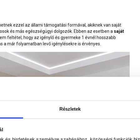
hetnek ezzel az állami támogatási formával, akiknek van saját
orvosok és más egészségügyi dolgozók. Ebben az esetben a
saját
sem feltétel, hogy az igénylő és gyermeke 1 évnél hosszabb
tás a már folyamatban levő igénylésekre is érvényes.
Részletek
ál
mak és hirdetések személyre szabásához, közösségi funkciók biz