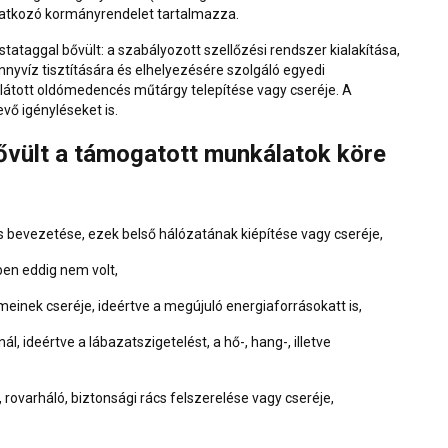
onatkozó
kormányrendelet
tartalmazza.
tataggal bővült: a szabályozott szellőzési rendszer kialakítása,
nyvíz tisztítására és elhelyezésére szolgáló egyedi
látott oldómedencés műtárgy telepítése vagy cseréje. A
evő igényléseket is.
bővült a támogatott munkálatok köre
s bevezetése, ezek belső hálózatának kiépítése vagy cseréje,
ben eddig nem volt,
emeinek cseréje, ideértve a megújuló energiaforrásokatt is,
ál, ideértve a lábazatszigetelést, a hő-, hang-, illetve
, rovarháló, biztonsági rács felszerelése vagy cseréje,