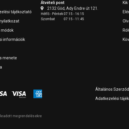
Átvételi pont
Kik
2132 Göd, Ady Endre út 121.
elési tájékoztató
Elé
Hétfő - Péntek
07:15 - 16:15
Szombat
07:15 - 11:45
 nyilatkozat
Olv
i módok
Ról
ási információk
Köv
ás menete
a
Általános Szerződé
Adatkezelési tájé
l leadott megrendelésekre