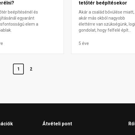
rélni?
tetőtér beépítésekor
őtér beépítésénél és
Akár a család bővülése miatt,
újításánál egyaránt
akár más okból nagyobb
csfontosságú elem a
élettérre van szükségünk, log
őablak.
gondolat, hogy felfelé épít...
ve
5 éve
1
2
mációk
Átvételi pont
Ró