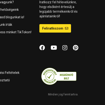
 vagyunk?
Iratkozz fel hírlevelünkre,
hogy elsőként értesülj a
rhetőségeink
legújabb termékeinkről és
ajánlatainkról!
asd blogunkat is!
unk írták
Feliratkozom
ess minket TikTokon!
si Feltételek
koztató
Minden jog fenntartva.