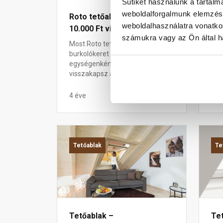
Sütiket használunk a tartal
weboldalforgalmunk elemzésé
Roto tetőablak akció:
Tet
weboldalhasználatra vonatko
10.000 Ft visszajár
Az 
számukra vagy az Ön által ha
ado
Most Roto tetőablak és
érd
burkolókeret
egységenként 10.000 Ft-ot
visszakapsz az árból!
4 éve
4 é
Tetőablak
Te
Tetőablak –
Te