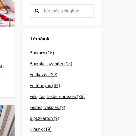
Témáink
.
Barkács (15)
r
Burkolat, szaniter (15)
tt
..
Építkezés (29)
Építőanyag (34)
Felújítás, lakberendezés (35)
Festés, vakolás (8)
Gipszkarton (9)
Híreink (19)