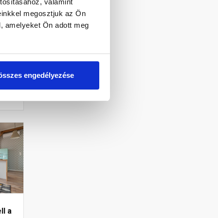
tosításához, valamint
einkkel megosztjuk az Ön
l, amelyeket Ön adott meg
s,
sem
..
összes engedélyezése
ll a