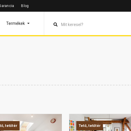
Garancia
Blog
Termékek
tő, tetőtér
Tető, tetőtér