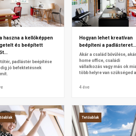
a haszna a kellőképpen
Hogyan lehet kreatívan
getelt és beépített
beépíteni a padlásteret..
őt...
Akár a család bővülése, aká
home office, családi
etőtér, padlástér beépítése
vállalkozás vagy más ok mia
dig jó befektetésnek
több helyre van szükséged a.
mít.
ve
4 éve
tőablak
Tetőablak