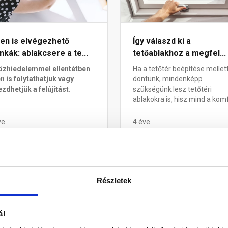
en is elvégezhető
Így válaszd ki a
kák: ablakcsere a te...
tetőablakhoz a megfel...
özhiedelemmel ellentétben
Ha a tetőtér beépítése mellet
en is folytathatjuk vagy
döntünk, mindenképp
ezdhetjük a felújítást.
szükségünk lesz tetőtéri
ablakokra is, hisz mind a komf.
ve
4 éve
tőablak
Tetőablak
Részletek
ál