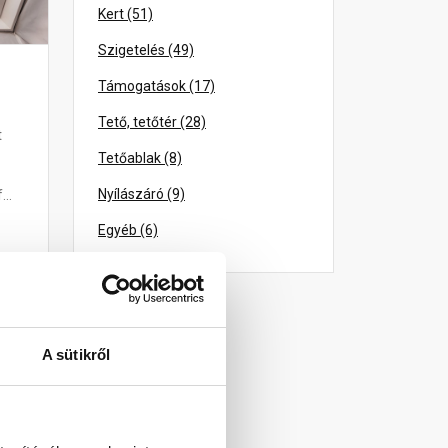
Kert (51)
Szigetelés (49)
Támogatások (17)
Tető, tetőtér (28)
t
Tetőablak (8)
Nyílászáró (9)
..
Egyéb (6)
A sütikről