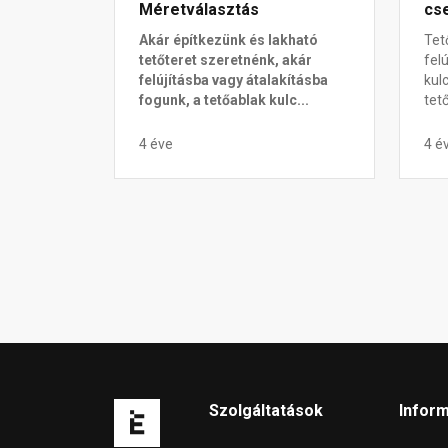
Méretválasztás
cse
Akár építkezünk és lakható
Tet
tetőteret szeretnénk, akár
fel
felújításba vagy átalakításba
kul
fogunk, a tetőablak kulc...
tet
4 éve
4 é
Szolgáltatások
Infor