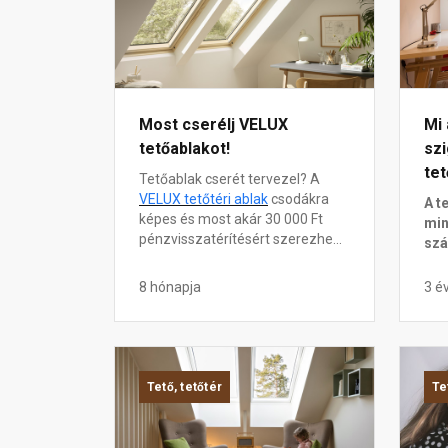
Most cserélj VELUX
Mi 
tetőablakot!
szi
tet
Tetőablak cserét tervezel? A
VELUX tetőtéri ablak
csodákra
A t
képes és most akár 30 000 Ft
min
pénzvisszatérítésért szerezhe...
szá
8 hónapja
3 é
Tető, tetőtér
Te