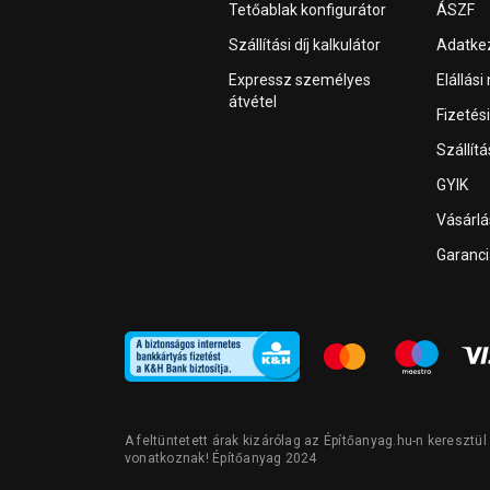
Tetőablak konfigurátor
ÁSZF
Szállítási díj kalkulátor
Adatkez
Expressz személyes
Elállási
átvétel
Fizetés
Szállít
GYIK
Vásárl
Garanci
A feltüntetett árak kizárólag az Építőanyag.hu-n keresztü
vonatkoznak! Építőanyag 2024