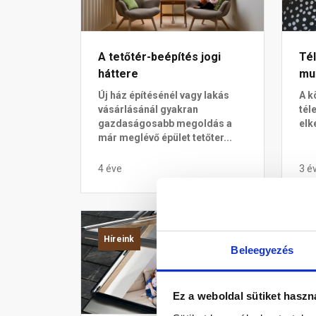
A tetőtér-beépítés jogi
Tél
háttere
mun
Új ház építésénél vagy lakás
A k
vásárlásánál gyakran
tél
gazdaságosabb megoldás a
elk
már meglévő épület tetőter...
4 éve
3 é
Híreink
Te
Beleegyezés
Ez a weboldal sütiket haszn