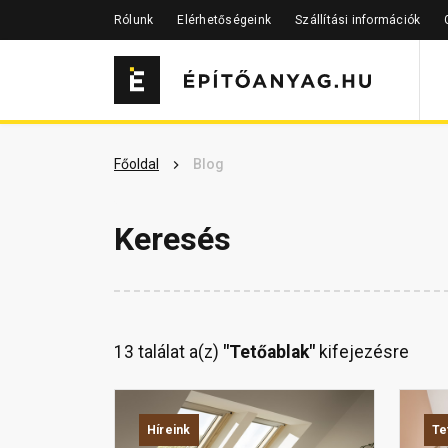
Rólunk
Elérhetőségeink
Szállítási információk
Főoldal
Blog
Keresés
13 találat a(z)
"Tetőablak"
kifejezésre
Híreink
Te