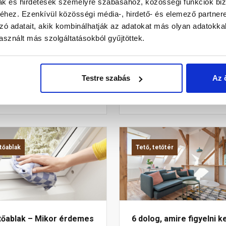
mak és hirdetések személyre szabásához, közösségi funkciók biz
hez. Ezenkívül közösségi média-, hirdető- és elemező partner
őablak – Anyag és szín
Tetőablak – Nyitási mód
zó adatait, akik kombinálhatják az adatokat más olyan adatokka
ablaktípusról elsősorban az
A kényelmes kezelés, tisztítá
sznált más szolgáltatásokból gyűjtöttek.
tt helyiség funkciója alapján
de még a bútorok
emes dönteni.
elhelyezéseszempontjából 
mindegy, milyen nyitású ablak.
Testre szabás
Az 
ve
4 éve
tőablak
Tető, tetőtér
tőablak – Mikor érdemes
6 dolog, amire figyelni ke