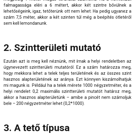
falmagassága eléri a 6 métert, akkor két szintre bővülnek a
lehetőségeink, igaz, tetőterünk ott nem lehet. Ha pedig ugyanez a
szám 7,5 méter, akkor a két szinten túl még a beépítés ötletéről
sem kell lemondanunk.
2. Szintterületi mutató
Ezután azt is meg kell néznünk, mit írnak a helyi rendeletben az
úgynevezett szintterületi mutatóról. Ez a szám határozza meg,
hogy mekkora lehet a telek teljes területének és az összes szint
hasznos alapterületének az aránya. Ezt könnyen kiszámolhatjuk
mi magunk is. Például ha a telek mérete 1000 négyzetméter, és a
helyi rendelet 0,2 maximális szintterületi mutatót határoz meg,
akkor a hasznos alapterületünk – amibe a pincét nem számoljuk
bele – 200 négyzetméter lehet (0,2*1000).
3. A tető típusa