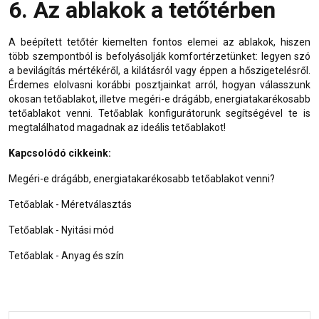
6. Az ablakok a tetőtérben
A beépített tetőtér kiemelten fontos elemei az
ablak
ok, hiszen
több szempontból is befolyásolják komfortérzetünket: legyen szó
a bevilágítás mértékéről, a kilátásról vagy éppen a hőszigetelésről.
Érdemes elolvasni korábbi posztjainkat arról, hogyan válasszunk
okosan tetőablakot, illetve megéri-e
drágább, energiatakarékosabb
tetőablakot
venni.
Tetőablak konfigurátorunk
segítségével te is
megtalálhatod magadnak az ideális tetőablakot!
Kapcsolódó cikkeink:
Megéri-e drágább, energiatakarékosabb tetőablakot venni?
Tetőablak - Méretválasztás
Tetőablak - Nyitási mód
Tetőablak - Anyag és szín