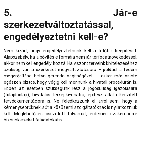
5. Jár-e
szerkezetváltoztatással,
engedélyeztetni kell-e?
Nem kizárt, hogy engedélyeztetnünk kell a tetőtér beépítését.
Alapszabály, ha a bővítés e formája nem jár térfogatnövekedéssel,
akkor nem kell engedély hozzá. Ha viszont terveink kivitelezéséhez
szükség van a szerkezet megváltoztatására – például a födém
megerősítése
beton gerenda
segítségével –, akkor már szinte
egészen biztos, hogy végig kell mennünk a hivatali procedúrán is.
Ebben az esetben szükségünk lesz a jogosultság igazolására
(tulajdonlap), hivatalos térképkivonatra, építész által elkészített
tervdokumentációra is. Ne feledkezzünk el arról sem, hogy a
kéményseprőknek, sőt a közüzemi szolgáltatóknak is nyilatkozniuk
kell. Meglehetősen összetett folyamat, érdemes szakemberre
bíznunk ezeket feladatokat is.