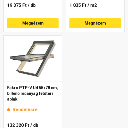
19 375 Ft
/ db
1 035 Ft
/ m2
Megnézem
Megnézem
Fakro PTP-V U4 55x78 cm,
billenő műanyag tetőtéri
ablak
Rendelésre
132 320 Ft
/ db