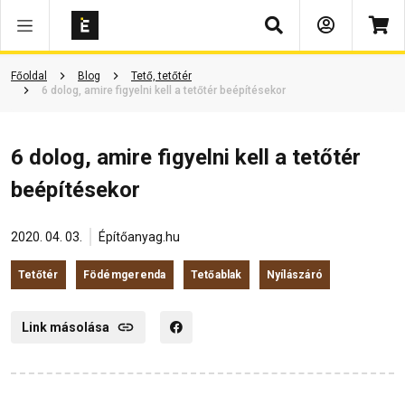
Keresés
Főoldal
Blog
Tető, tetőtér
6 dolog, amire figyelni kell a tetőtér beépítésekor
6 dolog, amire figyelni kell a tetőtér
beépítésekor
2020. 04. 03.
Építőanyag.hu
Tetőtér
Födémgerenda
Tetőablak
Nyílászáró
Link másolása