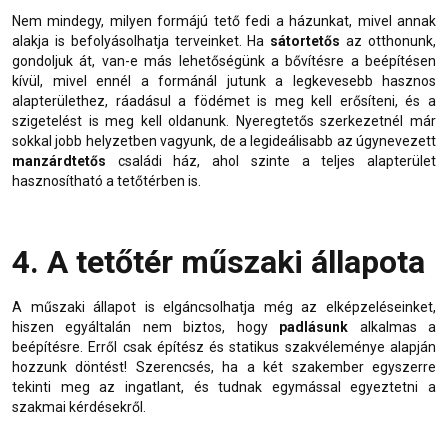
Nem mindegy, milyen formájú tető fedi a házunkat, mivel annak
alakja is befolyásolhatja terveinket. Ha
sátortetős
az otthonunk,
gondoljuk át, van-e más lehetőségünk a bővítésre a beépítésen
kívül, mivel ennél a formánál jutunk a legkevesebb hasznos
alapterülethez, ráadásul a födémet is meg kell erősíteni, és a
szigetelést is meg kell oldanunk. Nyeregtetős szerkezetnél már
sokkal jobb helyzetben vagyunk, de a legideálisabb az úgynevezett
manzárdtetős
családi ház, ahol szinte a teljes alapterület
hasznosítható a tetőtérben is.
4. A tetőtér műszaki állapota
A műszaki állapot is elgáncsolhatja még az elképzeléseinket,
hiszen egyáltalán nem biztos, hogy
padlásunk
alkalmas a
beépítésre. Erről csak építész és statikus szakvéleménye alapján
hozzunk döntést! Szerencsés, ha a két szakember egyszerre
tekinti meg az ingatlant, és tudnak egymással egyeztetni a
szakmai kérdésekről.