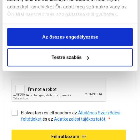
döntést hozol, de spórolhatsz is!
adatokkal, amelyeket Ön adott meg számukra vagy az
Ön által használt más szolgáltatásokból gyűjtöttek.
Vezetéknév
Az összes engedélyezése
Keresztnév
Testre szabás
E-mail
Elolvastam és elfogadom az
Általános Szerződési
feltétleket
és az
Adatkezelési tájékoztatót
.
Feliratkozom