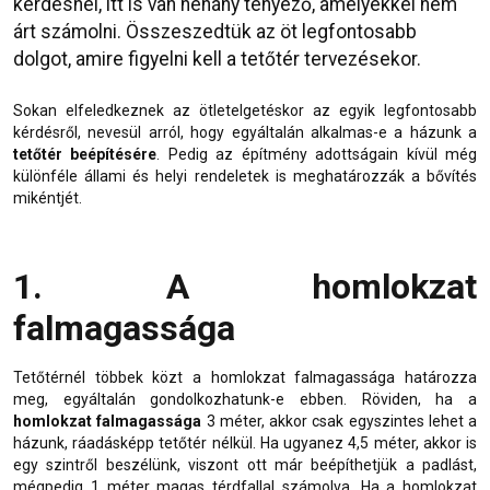
kérdésnél, itt is van néhány tényező, amelyekkel nem
árt számolni. Összeszedtük az öt legfontosabb
dolgot, amire figyelni kell a tetőtér tervezésekor.
Sokan elfeledkeznek az ötletelgetéskor az egyik legfontosabb
kérdésről, nevesül arról, hogy egyáltalán alkalmas-e a házunk a
tetőtér beépítésére
. Pedig az építmény adottságain kívül még
különféle állami és helyi rendeletek is meghatározzák a bővítés
mikéntjét.
1. A homlokzat
falmagassága
Tetőtérnél többek közt a homlokzat falmagassága határozza
meg, egyáltalán gondolkozhatunk-e ebben. Röviden, ha a
homlokzat falmagassága
3 méter, akkor csak egyszintes lehet a
házunk, ráadásképp tetőtér nélkül. Ha ugyanez 4,5 méter, akkor is
egy szintről beszélünk, viszont ott már beépíthetjük a padlást,
mégpedig 1 méter magas térdfallal számolva. Ha a homlokzat