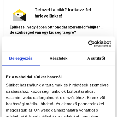
Tetszett a cikk? Iratkozz fel
hírlevelünkre!
Építkezel, vagy éppen otthonodat szeretnéd felújítani,
de szükséged van egy kis segítségre?
Beleegyezés
Részletek
A sütikről
Ez a weboldal sütiket használ
Sütiket használunk a tartalmak és hirdetések személyre
szabásához, közösségi funkciók biztosításához,
Az
építőanyag.hu
hírleveleiben hasznos információkkal,
valamint weboldalforgalmunk elemzéséhez. Ezenkívül
építkezési praktikákkal látunk el Téged, hogy a leendő
közösségi média-, hirdető- és elemező partnereinkkel
otthonod tényleg tökéletes legyen, és a legjobb minőségű
megosztjuk az Ön weboldalhasználatra vonatkozó
építőanyagokat tudd kiválasztani. Akciós termékeinkről is
adatait, akik kombinálhatják az adatokat más olyan
első kézből kapsz tájékoztatást, így nemcsak hogy jó