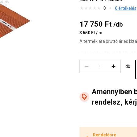
0
0 értékelés
17 750 Ft
/db
3 550 Ft / m
A termék ára bruttó ár és ki
db
Amennyiben 
rendelsz, kérj
Rendelésre