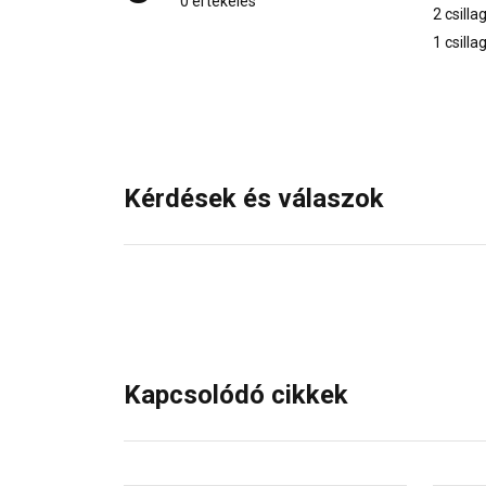
0 értékelés
2 csilla
1 csilla
Kérdések és válaszok
Kapcsolódó cikkek