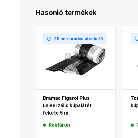
Hasonló termékek
30 perc múlva átvehető
Bramac Figarol Plus
To
univerzális kúpalátét
kúp
fekete 5 m
Raktáron