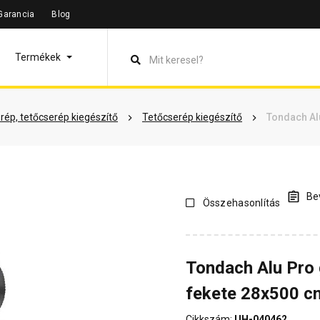
Garancia
Blog
leírás
Termékinformáció
Vásárlói vélemények
Kérdések 
Termékek
rép, tetőcserép kiegészítő
Tetőcserép kiegészítő
Tondach Al
Bev
Összehasonlítás
Tondach Alu Pro 
fekete 28x500 c
Cikkszám:
UH-040462