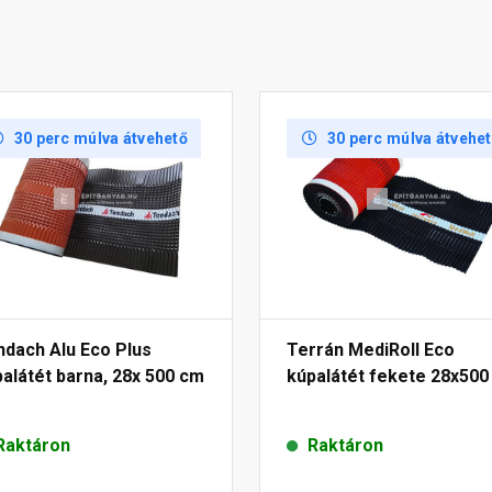
30 perc múlva átvehető
30 perc múlva átvehe
ndach Alu Eco Plus
Terrán MediRoll Eco
alátét barna, 28x 500 cm
kúpalátét fekete 28x500
Raktáron
Raktáron