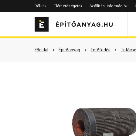
Rólunk
Elérhetőségeink
Szállítási információk
Szükséged lehet rá
Részletes 
Főoldal
Építőanyag
Tetőfedés
Tetőcse