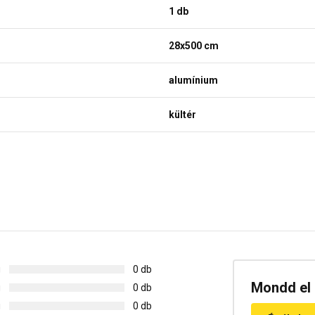
1 db
28x500 cm
alumínium
kültér
g
0 db
Mondd el 
g
0 db
g
0 db