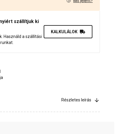
Mit jelent?
1
iért szállítjuk ki
KALKULÁLOK
uk. Használd a szállítási
orunkat.
l
ja
Részletes leírás