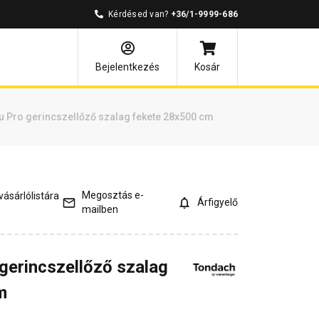
Kérdésed van?
+36/1-9999-686
és válaszok
Kapcsolódó cikkek
Bejelentkezés
Kosár
u Pro gerincszellőző szalag fekete 28x500 cm
Megosztás e-
ásárlólistára
Árfigyelő
mailben
gerincszellőző szalag
m