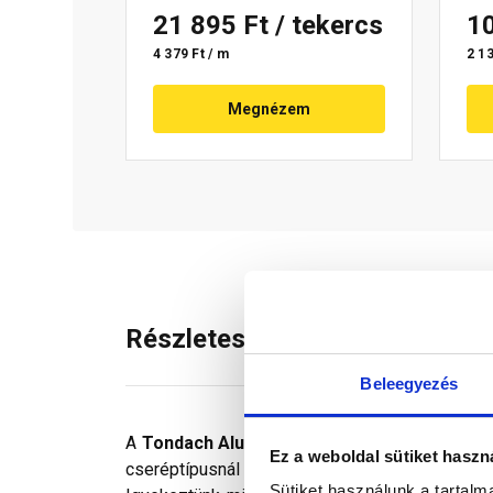
21 895 Ft
/ tekercs
1
4 379 Ft / m
2 13
Megnézem
Részletes leírás
Beleegyezés
A
Tondach Alu Pro gerincszellőző szalag
te
Ez a weboldal sütiket haszn
cseréptípusnál használható, taréj-, és élgerincre
Sütiket használunk a tartal