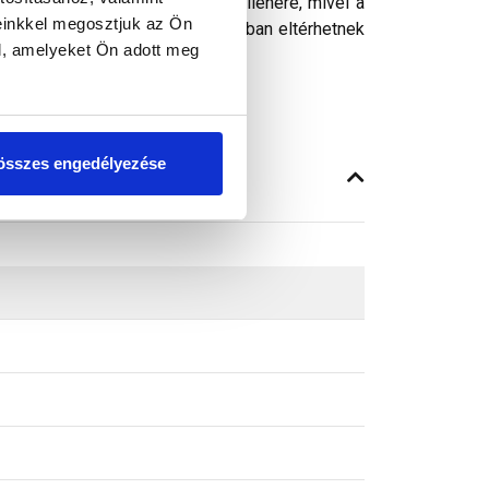
ósághű megjelenítését. Ennek ellenére, mivel a
einkkel megosztjuk az Ön
peken látható színek árnyalataikban eltérhetnek
l, amelyeket Ön adott meg
összes engedélyezése