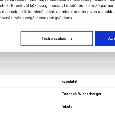
don biztosítani a termékeink színének a lehető leginkább val
hez. Ezenkívül közösségi média-, hirdető- és elemező partner
nek a legtöbb esetben nem tükrözik 100%-ban a valóságot, a ké
zó adatait, akik kombinálhatják az adatokat más olyan adatokka
sznált más szolgáltatásokból gyűjtöttek.
Testre szabás
Az 
kúpalátét
Tondach-Wienerberger
fekete