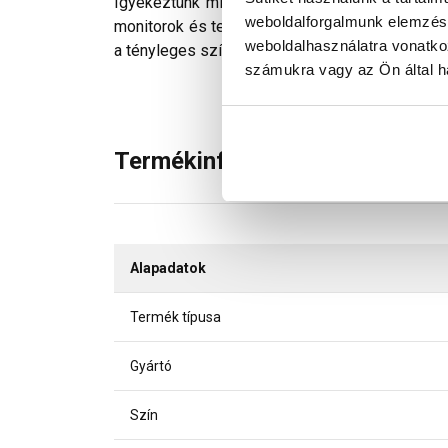
Igyekeztünk minden technikailag lehetséges mó
weboldalforgalmunk elemzésé
monitorok és telefonok kijelzőin megjelenő szí
weboldalhasználatra vonatko
a tényleges színektől.
számukra vagy az Ön által ha
Termékinformáció
Alapadatok
Termék típusa
Gyártó
Szín