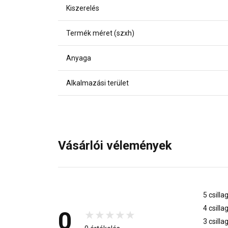
Kiszerelés
Termék méret (szxh)
Anyaga
Alkalmazási terület
Vásárlói vélemények
5 csilla
4 csilla
0
3 csilla