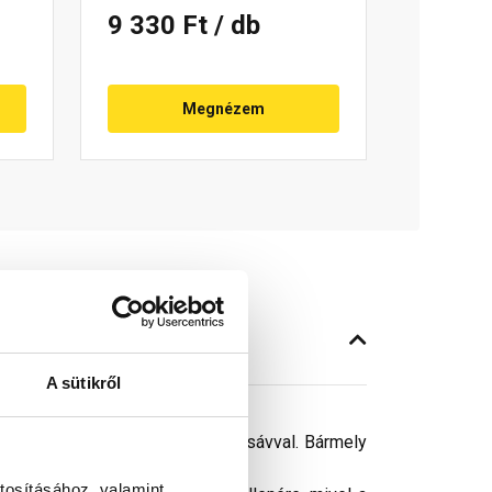
9 330 Ft
/ db
Megnézem
A sütikről
 kétoldali butilkaucsuk ragasztósávval. Bármely
tosításához, valamint