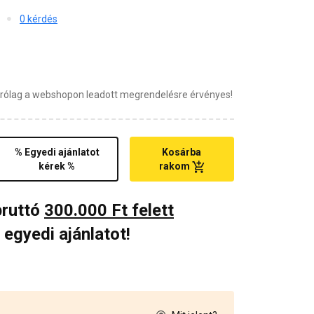
0 kérdés
zárólag a webshopon leadott megrendelésre érvényes!
% Egyedi ajánlatot
Kosárba
kérek %
rakom
bruttó
300.000 Ft felett
 egyedi ajánlatot!