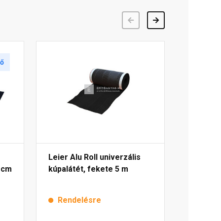
Előző
Következő
tő
Leier Alu Roll univerzális
 cm
kúpalátét, fekete 5 m
Rendelésre