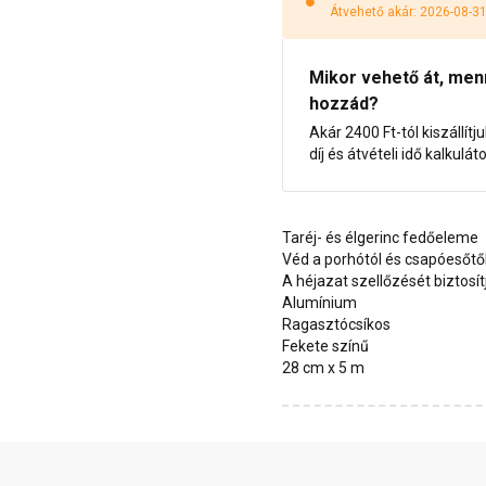
Átvehető akár: 2026-08-3
Mikor vehető át, menny
hozzád?
Akár 2400 Ft-tól kiszállítj
díj és átvételi idő kalkulát
Taréj- és élgerinc fedőeleme
Véd a porhótól és csapóesőtő
A héjazat szellőzését biztosít
Alumínium
Ragasztócsíkos
Fekete színű
28 cm x 5 m