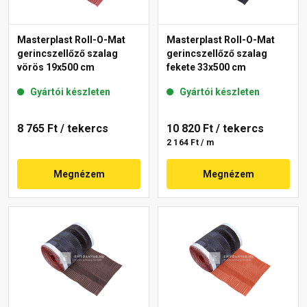
Masterplast Roll-O-Mat
Masterplast Roll-O-Mat
gerincszellőző szalag
gerincszellőző szalag
vörös 19x500 cm
fekete 33x500 cm
Gyártói készleten
Gyártói készleten
8 765 Ft
/ tekercs
10 820 Ft
/ tekercs
2 164 Ft / m
Megnézem
Megnézem