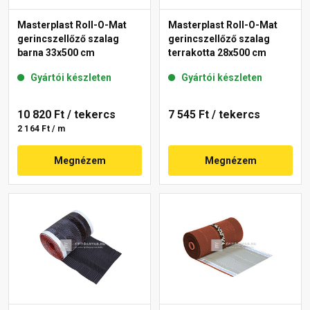
Masterplast Roll-O-Mat
Masterplast Roll-O-Mat
gerincszellőző szalag
gerincszellőző szalag
barna 33x500 cm
terrakotta 28x500 cm
Gyártói készleten
Gyártói készleten
10 820 Ft
/ tekercs
7 545 Ft
/ tekercs
2 164 Ft / m
Megnézem
Megnézem