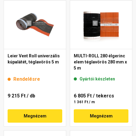
Leier Vent Roll univerzális
MULTI-ROLL 280 élgerinc
kúpalátét, téglavörös 5 m
elem téglavörös 280 mm x
5 m
Rendelésre
Gyártói készleten
9 215 Ft
/ db
6 805 Ft
/ tekercs
1 361 Ft / m
Megnézem
Megnézem