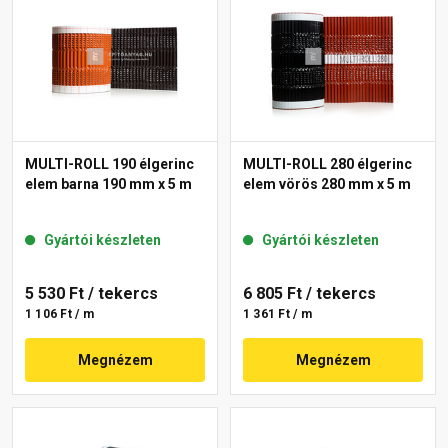
MULTI-ROLL 190 élgerinc
MULTI-ROLL 280 élgerinc
elem barna 190 mm x 5 m
elem vörös 280 mm x 5 m
Gyártói készleten
Gyártói készleten
5 530 Ft
/ tekercs
6 805 Ft
/ tekercs
1 106 Ft / m
1 361 Ft / m
Megnézem
Megnézem