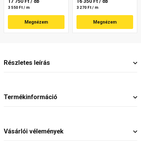
17 750 Ft
/ db
16 350 Ft
/ db
3 550 Ft / m
3 270 Ft / m
Megnézem
Megnézem
Részletes leírás
Termékinformáció
Vásárlói vélemények