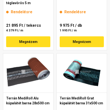
téglavörös 5 m
Rendelésre
Rendelésre
21 895 Ft
/ tekercs
9 975 Ft
/ db
4 379 Ft / m
1 995 Ft / m
Megnézem
Megnézem
Terrán MediRoll Alu
Terrán MediRoll Grat
kúpalátét barna 28x500 cm
kúpalátét barna 31x500 cm