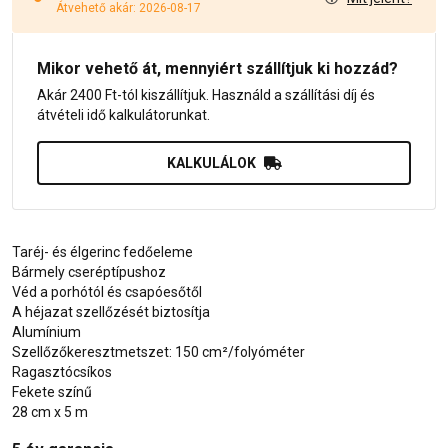
Átvehető akár: 2026-08-17
Mikor vehető át, mennyiért szállítjuk ki hozzád?
Akár 2400 Ft-tól kiszállítjuk. Használd a szállítási díj és
átvételi idő kalkulátorunkat.
KALKULÁLOK
Taréj- és élgerinc fedőeleme
Bármely cseréptípushoz
Véd a porhótól és csapóesőtől
A héjazat szellőzését biztosítja
Alumínium
Szellőzőkeresztmetszet: 150 cm²/folyóméter
Ragasztócsíkos
Fekete színű
28 cm x 5 m