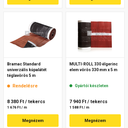
Bramac Standard
MULTI-ROLL 330 élgerinc
univerzális kúpalátét
elem vörös 330 mm x 5 m
téglavörös 5 m
Rendelésre
Gyártói készleten
8 380 Ft
/ tekercs
7 940 Ft
/ tekercs
1 676 Ft / m
1 588 Ft / m
Megnézem
Megnézem