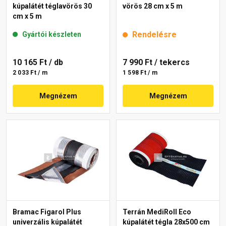
kúpalátét téglavörös 30
vörös 28 cm x 5 m
cm x 5 m
Rendelésre
Gyártói készleten
10 165 Ft
/ db
7 990 Ft
/ tekercs
2 033 Ft / m
1 598 Ft / m
Megnézem
Megnézem
Bramac Figarol Plus
Terrán MediRoll Eco
univerzális kúpalátét
kúpalátét tégla 28x500 cm