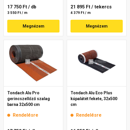
17 750 Ft
/ db
21 895 Ft
/ tekercs
3 550 Ft / m
4 379 Ft / m
Megnézem
Megnézem
Tondach Alu Pro
Tondach Alu Eco Plus
gerincszellőző szalag
kúpalátét fekete, 32x500
barna 32x500 cm
cm
Rendelésre
Rendelésre