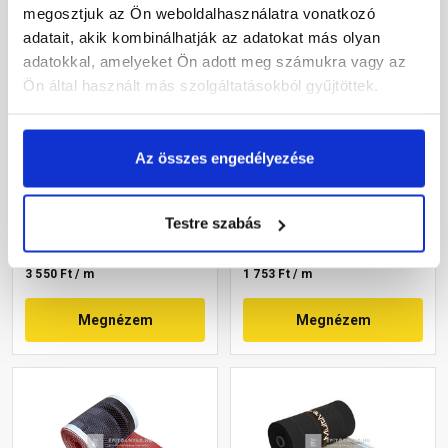
megosztjuk az Ön weboldalhasználatra vonatkozó
adatait, akik kombinálhatják az adatokat más olyan
adatokkal, amelyeket Ön adott meg számukra vagy az
Ön által használt más szolgáltatásokból gyűjtöttek.
Tondach Alu Pro
Masterplast Roll-O-Mat
gerincszellőző szalag
gerincszellőző szalag
Az összes engedélyezése
fekete 32x500 cm
fekete 19x500 cm
Rendelésre
Gyártói készleten
Testre szabás
17 750 Ft
/ db
8 765 Ft
/ tekercs
3 550 Ft / m
1 753 Ft / m
Megnézem
Megnézem