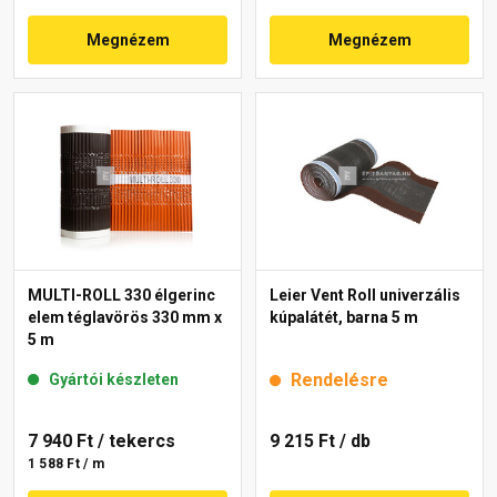
Megnézem
Megnézem
MULTI-ROLL 330 élgerinc
Leier Vent Roll univerzális
elem téglavörös 330 mm x
kúpalátét, barna 5 m
5 m
Rendelésre
Gyártói készleten
7 940 Ft
/ tekercs
9 215 Ft
/ db
1 588 Ft / m