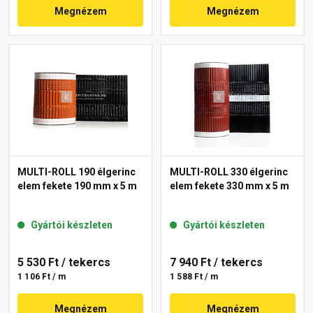
Megnézem
Megnézem
MULTI-ROLL 190 élgerinc
MULTI-ROLL 330 élgerinc
elem fekete 190 mm x 5 m
elem fekete 330 mm x 5 m
Gyártói készleten
Gyártói készleten
5 530 Ft
/ tekercs
7 940 Ft
/ tekercs
1 106 Ft / m
1 588 Ft / m
Megnézem
Megnézem