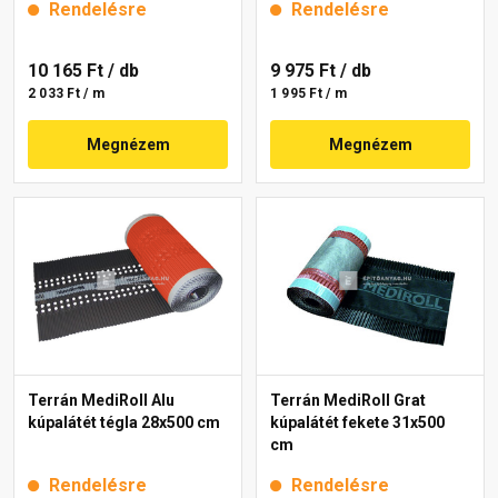
Rendelésre
Rendelésre
10 165 Ft
/ db
9 975 Ft
/ db
2 033 Ft / m
1 995 Ft / m
Megnézem
Megnézem
Terrán MediRoll Alu
Terrán MediRoll Grat
kúpalátét tégla 28x500 cm
kúpalátét fekete 31x500
cm
Rendelésre
Rendelésre