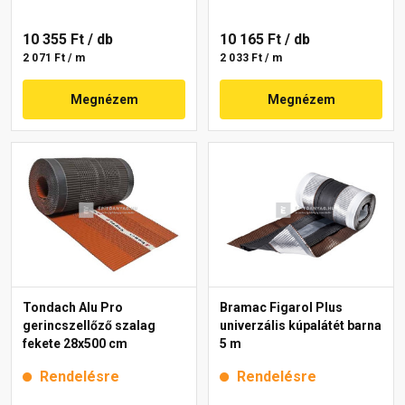
10 355 Ft
/ db
10 165 Ft
/ db
2 071 Ft / m
2 033 Ft / m
Megnézem
Megnézem
Tondach Alu Pro
Bramac Figarol Plus
gerincszellőző szalag
univerzális kúpalátét barna
fekete 28x500 cm
5 m
Rendelésre
Rendelésre