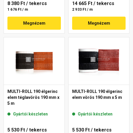
8 380 Ft
/ tekercs
14 665 Ft
/ tekercs
1 676 Ft / m
2 933 Ft / m
Megnézem
Megnézem
MULTI-ROLL 190 élgerinc
MULTI-ROLL 190 élgerinc
elem téglavörös 190 mm x
elem vörös 190 mm x 5 m
5 m
Gyártói készleten
Gyártói készleten
5 530 Ft
/ tekercs
5 530 Ft
/ tekercs