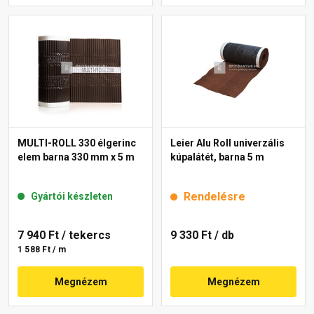
MULTI-ROLL 330 élgerinc
Leier Alu Roll univerzális
elem barna 330 mm x 5 m
kúpalátét, barna 5 m
Rendelésre
Gyártói készleten
7 940 Ft
/ tekercs
9 330 Ft
/ db
1 588 Ft / m
Megnézem
Megnézem