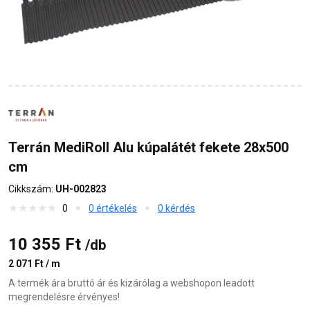
Terrán MediRoll Alu kúpalátét fekete 28x500
cm
Cikkszám:
UH-002823
0
0 értékelés
0 kérdés
10 355 Ft
/db
2 071 Ft / m
A termék ára bruttó ár és kizárólag a webshopon leadott
megrendelésre érvényes!