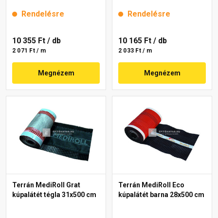
Rendelésre
Rendelésre
10 355 Ft
/ db
10 165 Ft
/ db
2 071 Ft / m
2 033 Ft / m
Megnézem
Megnézem
Terrán MediRoll Grat
Terrán MediRoll Eco
kúpalátét tégla 31x500 cm
kúpalátét barna 28x500 cm