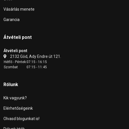
Vásárlás menete
Garancia
Átvételi pont
Átvételi pont
2132 Göd, Ady Endre út 121.
Hétfő - Péntek
07:15 - 16:15
Szombat
07:15 - 11:45
Rólunk
Kik vagyunk?
Elérhetőségeink
Olvasd blogunkat is!
Rólunk írták