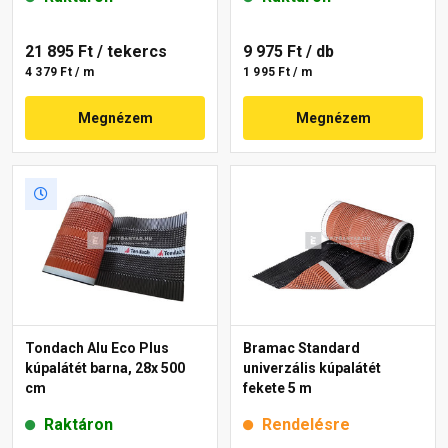
21 895 Ft
/ tekercs
9 975 Ft
/ db
4 379 Ft / m
1 995 Ft / m
Megnézem
Megnézem
Tondach Alu Eco Plus
Bramac Standard
kúpalátét barna, 28x 500
univerzális kúpalátét
cm
fekete 5 m
Raktáron
Rendelésre