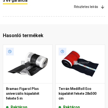
5 év garancia
Részletes leírás
Hasonló termékek
Bramac Figarol Plus
Terrán MediRoll Eco
univerzális kúpalátét
kúpalátét fekete 28x500
fekete 5 m
cm
Raktáron
Raktáron