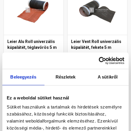
Leier Alu Roll univerzális
Leier Vent Roll univerzális
kúpalátét, téglavörös 5 m
kúpalátét, fekete 5 m
Rendelésre
Rendelésre
Beleegyezés
Részletek
A sütikről
9 330 Ft
/ db
9 215 Ft
/ db
Ez a weboldal sütiket használ
Megnézem
Megnézem
Sütiket használunk a tartalmak és hirdetések személyre
szabásához, közösségi funkciók biztosításához,
valamint weboldalforgalmunk elemzéséhez. Ezenkívül
közösségi média-, hirdető- és elemező partnereinkkel