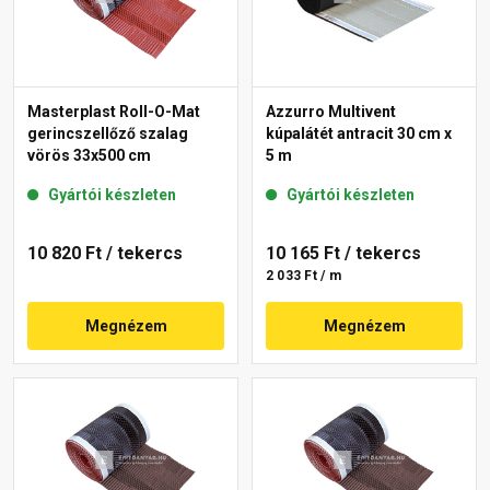
Masterplast Roll-O-Mat
Azzurro Multivent
gerincszellőző szalag
kúpalátét antracit 30 cm x
vörös 33x500 cm
5 m
Gyártói készleten
Gyártói készleten
10 820 Ft
/ tekercs
10 165 Ft
/ tekercs
2 033 Ft / m
Megnézem
Megnézem