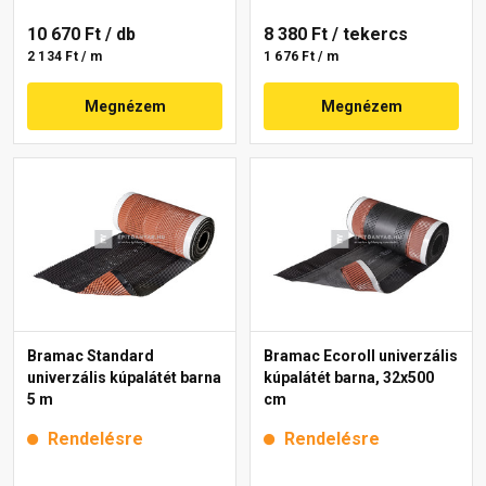
10 670 Ft
/ db
8 380 Ft
/ tekercs
2 134 Ft / m
1 676 Ft / m
Megnézem
Megnézem
Bramac Standard
Bramac Ecoroll univerzális
univerzális kúpalátét barna
kúpalátét barna, 32x500
5 m
cm
Rendelésre
Rendelésre