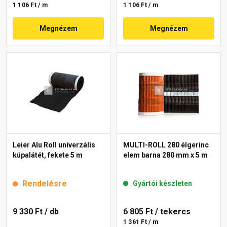
1 106 Ft / m
1 106 Ft / m
Megnézem
Megnézem
Leier Alu Roll univerzális
MULTI-ROLL 280 élgerinc
kúpalátét, fekete 5 m
elem barna 280 mm x 5 m
Rendelésre
Gyártói készleten
9 330 Ft
/ db
6 805 Ft
/ tekercs
1 361 Ft / m