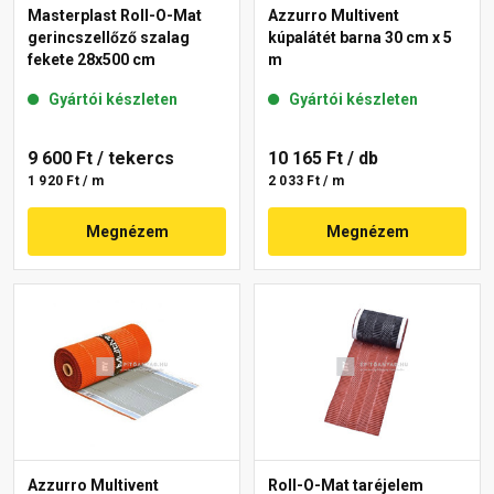
Masterplast Roll-O-Mat
Azzurro Multivent
gerincszellőző szalag
kúpalátét barna 30 cm x 5
fekete 28x500 cm
m
Gyártói készleten
Gyártói készleten
9 600 Ft
/ tekercs
10 165 Ft
/ db
1 920 Ft / m
2 033 Ft / m
Megnézem
Megnézem
Azzurro Multivent
Roll-O-Mat taréjelem