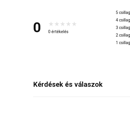
5 csilla
4 csilla
0
3 csilla
0 értékelés
2 csilla
1 csilla
Kérdések és válaszok