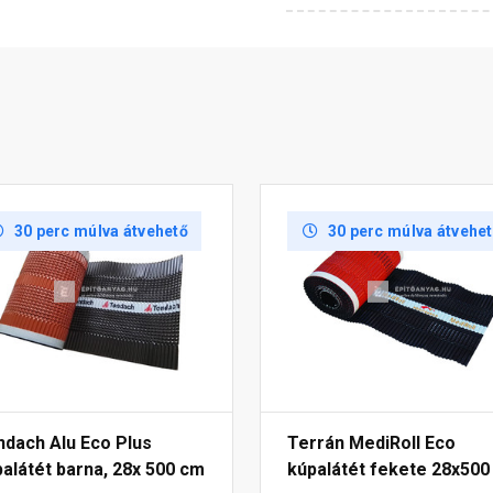
30 perc múlva átvehető
30 perc múlva átvehe
ndach Alu Eco Plus
Terrán MediRoll Eco
alátét barna, 28x 500 cm
kúpalátét fekete 28x500