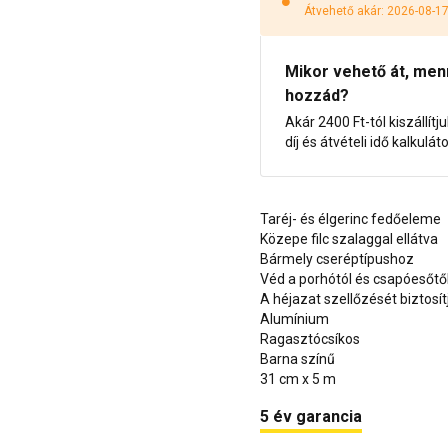
Átvehető akár: 2026-08-1
Mikor vehető át, menny
hozzád?
Akár 2400 Ft-tól kiszállítj
díj és átvételi idő kalkulát
Taréj- és élgerinc fedőeleme
Közepe filc szalaggal ellátva
Bármely cseréptípushoz
Véd a porhótól és csapóesőtő
A héjazat szellőzését biztosít
Alumínium
Ragasztócsíkos
Barna színű
31 cm x 5 m
5 év garancia