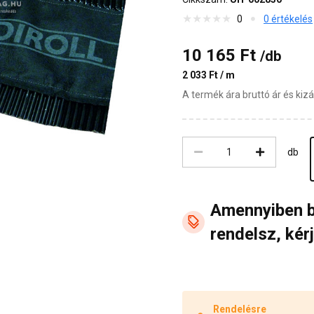
0
0 értékelés
10 165 Ft
/db
2 033 Ft / m
A termék ára bruttó ár és ki
db
Amennyiben 
rendelsz, kérj
Rendelésre