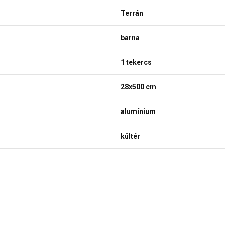
Terrán
barna
1 tekercs
28x500 cm
alumínium
kültér