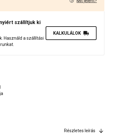
Mit jelent?
7
iért szállítjuk ki
KALKULÁLOK
uk. Használd a szállítási
orunkat.
l
ja
Részletes leírás