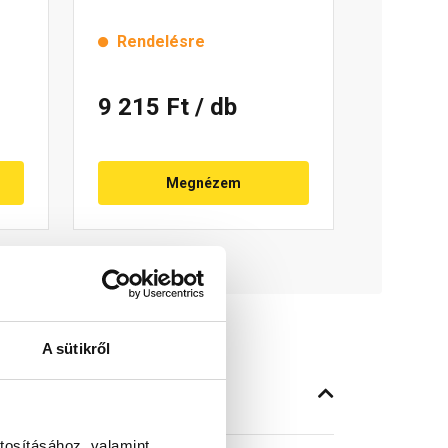
Rendelésre
9 215 Ft
/ db
Megnézem
A sütikről
tosításához, valamint