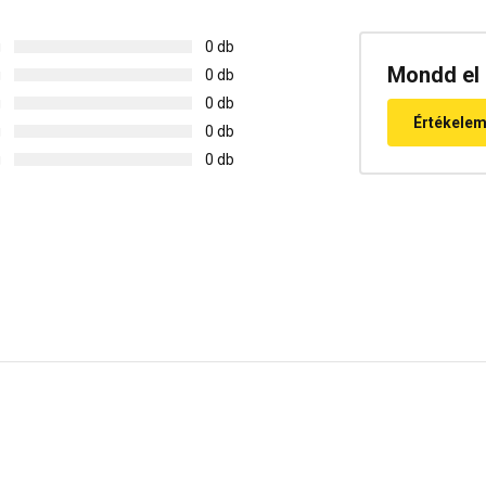
g
0 db
Mondd el 
g
0 db
g
0 db
Értékele
g
0 db
g
0 db