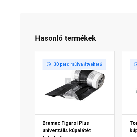
Hasonló termékek
30 perc múlva átvehető
Bramac Figarol Plus
To
univerzális kúpalátét
kúp