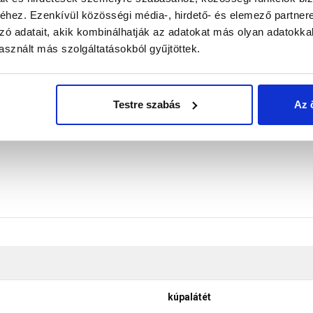
hez. Ezenkívül közösségi média-, hirdető- és elemező partner
kal bevont alumínimum sávokkal ellátott, középső sávban filcből 
zó adatait, akik kombinálhatják az adatokat más olyan adatokka
n. Mindkét szélén öntapadó butilcsíkkal ellátott. Kizárólag szára
sznált más szolgáltatásokból gyűjtöttek.
k figyelembevételével.
don biztosítani a termékeink színének a lehető leginkább val
nek a legtöbb esetben nem tükrözik 100%-ban a valóságot, a ké
Testre szabás
Az 
kúpalátét