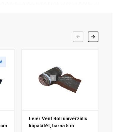
Előző
Következő
tő
Leier Vent Roll univerzális
 cm
kúpalátét, barna 5 m