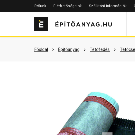
Rólunk
Elérhetőségeink
Szállítási információk
Szükséged lehet rá
Részletes 
Főoldal
Építőanyag
Tetőfedés
Tetőcse