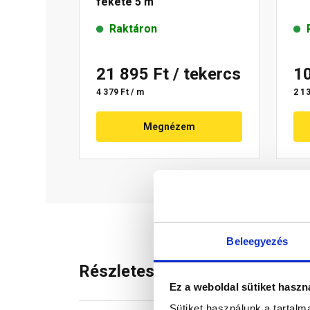
fekete 5 m
Raktáron
21 895 Ft
/ tekercs
1
4 379 Ft / m
2 13
Megnézem
Beleegyezés
Részletes leírás
Ez a weboldal sütiket haszn
Sütiket használunk a tartal