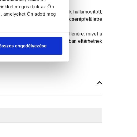
einkkel megosztjuk az Ön
készült szalag. Az alumínium csík hullámosított,
l, amelyeket Ön adott meg
z, portól, zsírtól, olajtól mentes cserépfelületre
ósághű megjelenítését. Ennek ellenére, mivel a
peken látható színek árnyalataikban eltérhetnek
összes engedélyezése