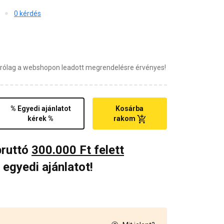
0 kérdés
zárólag a webshopon leadott megrendelésre érvényes!
% Egyedi ajánlatot
Kosárba
kérek %
rakom
bruttó
300.000 Ft felett
 egyedi ajánlatot!