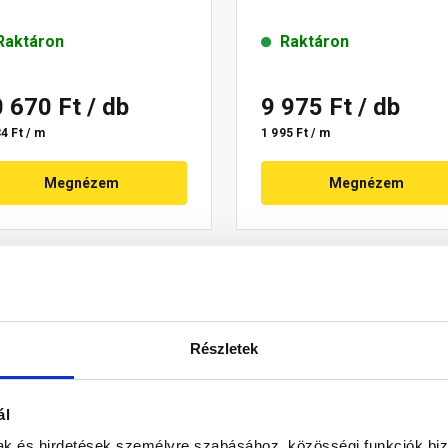
Raktáron
Raktáron
0 670 Ft
/ db
9 975 Ft
/ db
4 Ft / m
1 995 Ft / m
Megnézem
Megnézem
Részletek
ál
mak és hirdetések személyre szabásához, közösségi funkciók biz