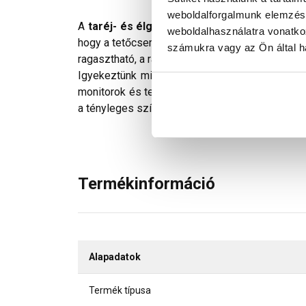
weboldalforgalmunk elemzésé
A
taréj- és élgerinc fedőeleme
. UV-álló lak
weboldalhasználatra vonatko
hogy a tetőcserepek profiljához illeszthető legye
számukra vagy az Ön által ha
ragasztható, a ragasztás általános szabályaina
Igyekeztünk minden technikailag lehetséges mó
monitorok és telefonok kijelzőin megjelenő szí
a tényleges színektől.
Termékinformáció
Alapadatok
Termék típusa