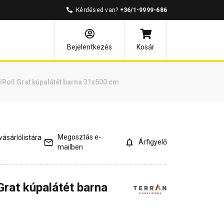
Kérdésed van?
+36/1-9999-686
és válaszok
Kapcsolódó cikkek
Bejelentkezés
Kosár
Roll Grat kúpalátét barna 31x500 cm
Megosztás e-
ásárlólistára
Árfigyelő
mailben
Grat kúpalátét barna