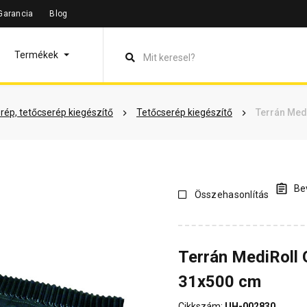
Garancia
Blog
leírás
Termékinformáció
Vásárlói vélemények
Kérdések 
Termékek
rép, tetőcserép kiegészítő
Tetőcserép kiegészítő
Terrán Medi
Bev
Összehasonlítás
Terrán MediRoll 
31x500 cm
Cikkszám:
UH-002830