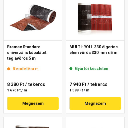
Bramac Standard
MULTI-ROLL 330 élgerinc
univerzális kúpalátét
elem vörös 330 mm x 5 m
téglavörös 5 m
Rendelésre
Gyártói készleten
8 380 Ft
/ tekercs
7 940 Ft
/ tekercs
1 676 Ft / m
1 588 Ft / m
Megnézem
Megnézem