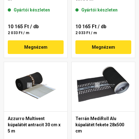
Gyártói készleten
Gyártói készleten
10 165 Ft
/ db
10 165 Ft
/ db
2 033 Ft / m
2 033 Ft / m
Megnézem
Megnézem
Azzurro Multivent
Terrán MediRoll Alu
kúpalátét antracit 30 cm x
kúpalátét fekete 28x500
5 m
cm