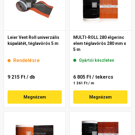
Leier Vent Roll univerzális
MULTI-ROLL 280 élgerinc
kúpalátét, téglavörös 5 m
elem téglavörös 280 mm x
5 m
Rendelésre
Gyártói készleten
9 215 Ft
/ db
6 805 Ft
/ tekercs
1 361 Ft / m
Megnézem
Megnézem