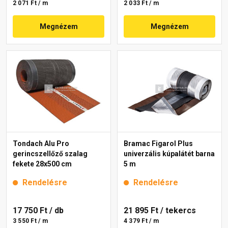
2 071 Ft / m
2 033 Ft / m
Megnézem
Megnézem
Tondach Alu Pro
Bramac Figarol Plus
gerincszellőző szalag
univerzális kúpalátét barna
fekete 28x500 cm
5 m
Rendelésre
Rendelésre
17 750 Ft
/ db
21 895 Ft
/ tekercs
3 550 Ft / m
4 379 Ft / m