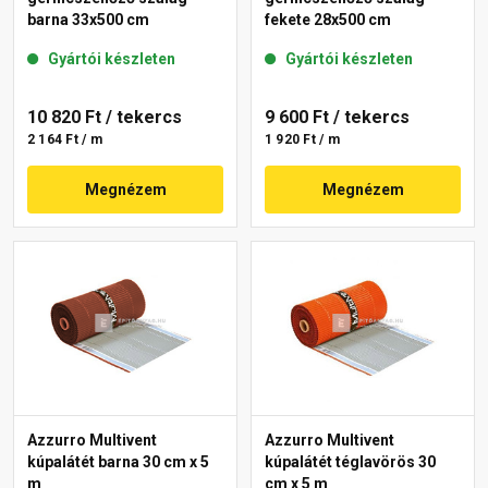
barna 33x500 cm
fekete 28x500 cm
Gyártói készleten
Gyártói készleten
10 820 Ft
/ tekercs
9 600 Ft
/ tekercs
2 164 Ft / m
1 920 Ft / m
Megnézem
Megnézem
Azzurro Multivent
Azzurro Multivent
kúpalátét barna 30 cm x 5
kúpalátét téglavörös 30
m
cm x 5 m