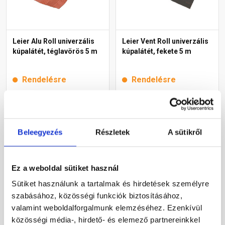
Leier Alu Roll univerzális
Leier Vent Roll univerzális
kúpalátét, téglavörös 5 m
kúpalátét, fekete 5 m
Rendelésre
Rendelésre
9 330 Ft
/ db
9 215 Ft
/ db
Beleegyezés
Részletek
A sütikről
Megnézem
Megnézem
Ez a weboldal sütiket használ
Sütiket használunk a tartalmak és hirdetések személyre
szabásához, közösségi funkciók biztosításához,
valamint weboldalforgalmunk elemzéséhez. Ezenkívül
közösségi média-, hirdető- és elemező partnereinkkel