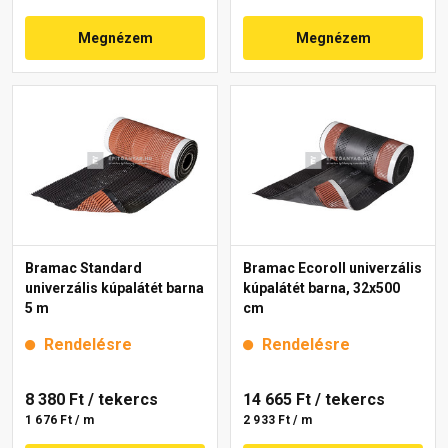
Megnézem
Megnézem
Bramac Standard
Bramac Ecoroll univerzális
univerzális kúpalátét barna
kúpalátét barna, 32x500
5 m
cm
Rendelésre
Rendelésre
8 380 Ft
/ tekercs
14 665 Ft
/ tekercs
1 676 Ft / m
2 933 Ft / m