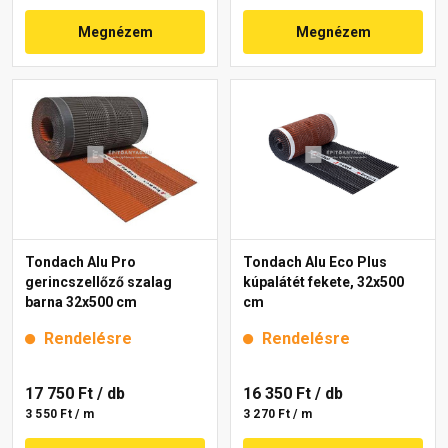
Megnézem
Megnézem
Tondach Alu Pro
Tondach Alu Eco Plus
gerincszellőző szalag
kúpalátét fekete, 32x500
barna 32x500 cm
cm
Rendelésre
Rendelésre
17 750 Ft
/ db
16 350 Ft
/ db
3 550 Ft / m
3 270 Ft / m