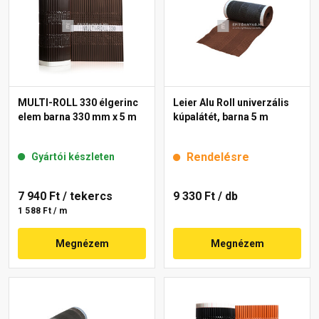
MULTI-ROLL 330 élgerinc
Leier Alu Roll univerzális
elem barna 330 mm x 5 m
kúpalátét, barna 5 m
Rendelésre
Gyártói készleten
7 940 Ft
/ tekercs
9 330 Ft
/ db
1 588 Ft / m
Megnézem
Megnézem