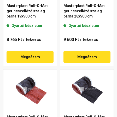
Masterplast Roll-O-Mat
Masterplast Roll-O-Mat
gerincszellőző szalag
gerincszellőző szalag
barna 19x500 cm
barna 28x500 cm
Gyártói készleten
Gyártói készleten
8 765 Ft
/ tekercs
9 600 Ft
/ tekercs
Megnézem
Megnézem
Masterplast Roll-O-Mat
Masterplast Roll-O-Mat