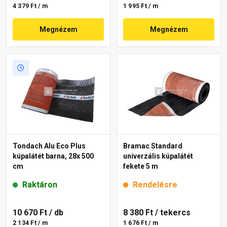
4 379 Ft / m
1 995 Ft / m
Megnézem
Megnézem
Tondach Alu Eco Plus
Bramac Standard
kúpalátét barna, 28x 500
univerzális kúpalátét
cm
fekete 5 m
Raktáron
Rendelésre
10 670 Ft
/ db
8 380 Ft
/ tekercs
2 134 Ft / m
1 676 Ft / m