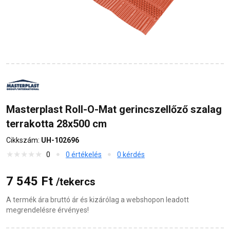
Masterplast Roll-O-Mat gerincszellőző szalag
terrakotta 28x500 cm
Cikkszám:
UH-102696
0
0 értékelés
0 kérdés
7 545 Ft
/tekercs
A termék ára bruttó ár és kizárólag a webshopon leadott
megrendelésre érvényes!