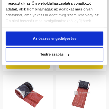
megosztjuk az Ön weboldalhasználatra vonatkozó
adatait, akik kombinálhatják az adatokat más olyan
adatokkal, amelyeket Ön adott meg számukra vagy az
Tondach Alu Pro
Masterplast Roll-O-Mat
gerincszellőző szalag
gerincszellőző szalag
Ön által használt más szolgáltatásokból gyűjtöttek.
fekete 32x500 cm
fekete 19x500 cm
Rendelésre
Gyártói készleten
Az összes engedélyezése
17 750 Ft
/ db
8 765 Ft
/ tekercs
3 550 Ft / m
1 753 Ft / m
Testre szabás
Megnézem
Megnézem