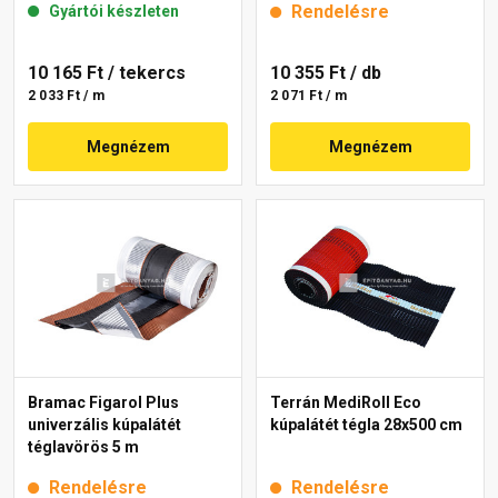
Rendelésre
Gyártói készleten
10 165 Ft
/ tekercs
10 355 Ft
/ db
2 033 Ft / m
2 071 Ft / m
Megnézem
Megnézem
Bramac Figarol Plus
Terrán MediRoll Eco
univerzális kúpalátét
kúpalátét tégla 28x500 cm
téglavörös 5 m
Rendelésre
Rendelésre