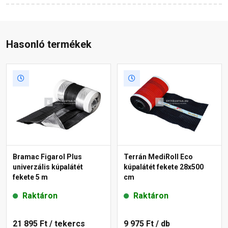
Hasonló termékek
Bramac Figarol Plus
Terrán MediRoll Eco
univerzális kúpalátét
kúpalátét fekete 28x500
fekete 5 m
cm
Raktáron
Raktáron
21 895 Ft
/ tekercs
9 975 Ft
/ db