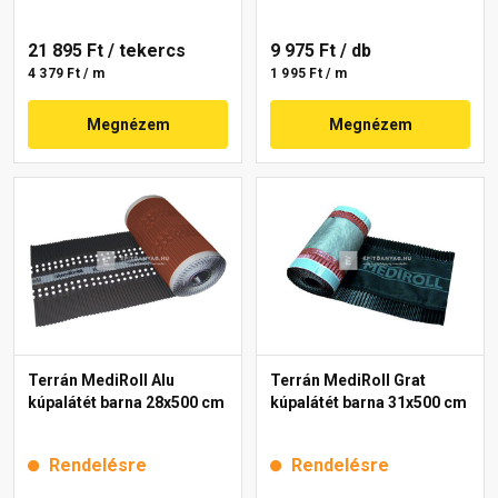
21 895 Ft
/ tekercs
9 975 Ft
/ db
4 379 Ft / m
1 995 Ft / m
Megnézem
Megnézem
Terrán MediRoll Alu
Terrán MediRoll Grat
kúpalátét barna 28x500 cm
kúpalátét barna 31x500 cm
Rendelésre
Rendelésre