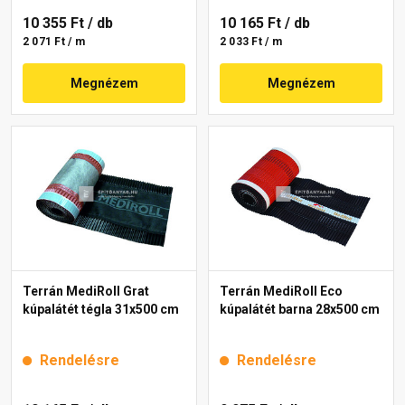
10 355 Ft
/ db
10 165 Ft
/ db
2 071 Ft / m
2 033 Ft / m
Megnézem
Megnézem
Terrán MediRoll Grat
Terrán MediRoll Eco
kúpalátét tégla 31x500 cm
kúpalátét barna 28x500 cm
Rendelésre
Rendelésre