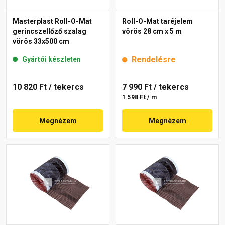
Masterplast Roll-O-Mat
Roll-O-Mat taréjelem
gerincszellőző szalag
vörös 28 cm x 5 m
vörös 33x500 cm
Rendelésre
Gyártói készleten
10 820 Ft
/ tekercs
7 990 Ft
/ tekercs
1 598 Ft / m
Megnézem
Megnézem