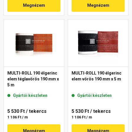
Megnézem
Megnézem
MULTI-ROLL 190 élgerinc
MULTI-ROLL 190 élgerinc
elem téglavörös 190 mm x
elem vörös 190 mm x 5 m
5 m
Gyártói készleten
Gyártói készleten
5 530 Ft
/ tekercs
5 530 Ft
/ tekercs
1 106 Ft / m
1 106 Ft / m
Megnézem
Megnézem