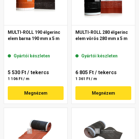
MULTI-ROLL 190 élgerinc
MULTI-ROLL 280 élgerinc
elem barna 190 mm x 5 m
elem vörös 280 mm x 5 m
Gyártói készleten
Gyártói készleten
5 530 Ft
/ tekercs
6 805 Ft
/ tekercs
1 106 Ft / m
1 361 Ft / m
Megnézem
Megnézem