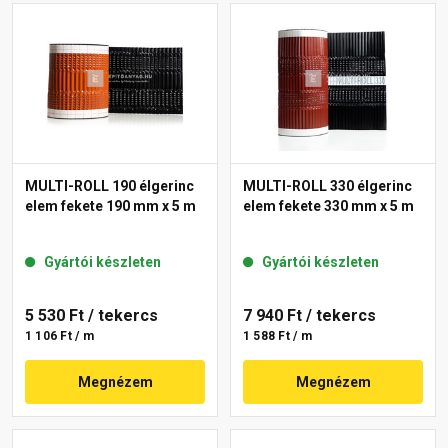
MULTI-ROLL 190 élgerinc
MULTI-ROLL 330 élgerinc
elem fekete 190 mm x 5 m
elem fekete 330 mm x 5 m
Gyártói készleten
Gyártói készleten
5 530 Ft
/ tekercs
7 940 Ft
/ tekercs
1 106 Ft / m
1 588 Ft / m
Megnézem
Megnézem