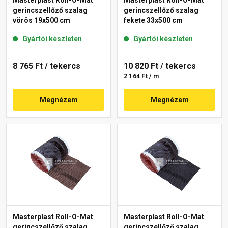
gerincszellőző szalag
gerincszellőző szalag
vörös 19x500 cm
fekete 33x500 cm
Gyártói készleten
Gyártói készleten
8 765 Ft
/ tekercs
10 820 Ft
/ tekercs
2 164 Ft / m
Megnézem
Megnézem
Masterplast Roll-O-Mat
Masterplast Roll-O-Mat
gerincszellőző szalag
gerincszellőző szalag