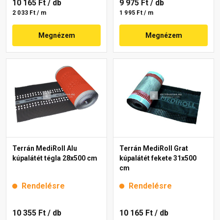
10 165 Ft
/ db
9 975 Ft
/ db
2 033 Ft / m
1 995 Ft / m
Megnézem
Megnézem
Terrán MediRoll Alu
Terrán MediRoll Grat
kúpalátét tégla 28x500 cm
kúpalátét fekete 31x500
cm
Rendelésre
Rendelésre
10 355 Ft
/ db
10 165 Ft
/ db