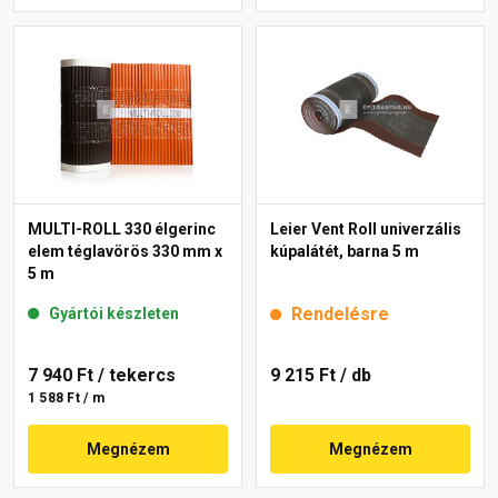
MULTI-ROLL 330 élgerinc
Leier Vent Roll univerzális
elem téglavörös 330 mm x
kúpalátét, barna 5 m
5 m
Rendelésre
Gyártói készleten
7 940 Ft
/ tekercs
9 215 Ft
/ db
1 588 Ft / m
Megnézem
Megnézem