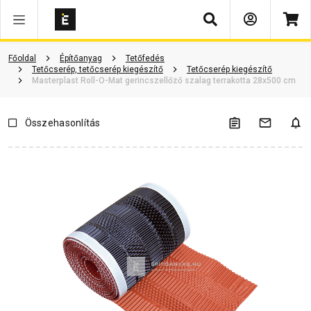
Keresés
Vásárlói vélemények
Kérdések és válaszok
Kapcsolódó cikkek
Főoldal
Építőanyag
Tetőfedés
Tetőcserép, tetőcserép kiegészítő
Tetőcserép kiegészítő
Masterplast Roll-O-Mat gerincszellőző szalag terrakotta 28x500 cm
Összehasonlítás