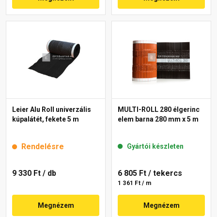
Leier Alu Roll univerzális
MULTI-ROLL 280 élgerinc
kúpalátét, fekete 5 m
elem barna 280 mm x 5 m
Rendelésre
Gyártói készleten
9 330 Ft
/ db
6 805 Ft
/ tekercs
1 361 Ft / m
Megnézem
Megnézem