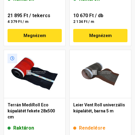
21 895 Ft
/ tekercs
10 670 Ft
/ db
4 379 Ft / m
2 134 Ft / m
Megnézem
Megnézem
Terrán MediRoll Eco
Leier Vent Roll univerzális
kúpalátét fekete 28x500
kúpalátét, barna 5 m
cm
Raktáron
Rendelésre