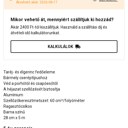
Átvehető akár: 2026-08-17
Mikor vehető át, mennyiért szállítjuk ki hozzád?
Akár 2400 Ft-tól kiszállítjuk. Használd a szállítási díj és
átvételi idő kalkulátorunkat.
KALKULÁLOK
Taréj- és élgerinc fedőeleme
Bármely cseréptípushoz
Véd a porhótól és csapóesőtől
A héjazat szellőzését biztosítja
Alumínium
Szellőzőkeresztmetszet: 60 cm²/folyóméter
Ragasztócsíkos
Barna színű
28 cm x 5 m