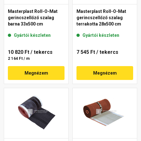
Masterplast Roll-O-Mat
Masterplast Roll-O-Mat
gerincszellőző szalag
gerincszellőző szalag
barna 33x500 cm
terrakotta 28x500 cm
Gyártói készleten
Gyártói készleten
10 820 Ft
/ tekercs
7 545 Ft
/ tekercs
2 164 Ft / m
Megnézem
Megnézem