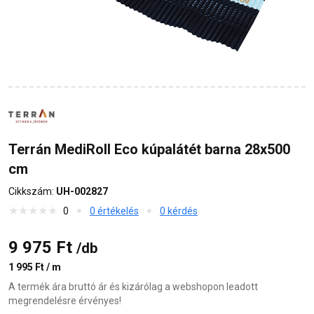
Terrán MediRoll Eco kúpalátét barna 28x500
cm
Cikkszám:
UH-002827
0
0 értékelés
0 kérdés
9 975 Ft
/db
1 995 Ft / m
A termék ára bruttó ár és kizárólag a webshopon leadott
megrendelésre érvényes!