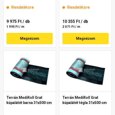
Rendelésre
Rendelésre
9 975 Ft
/ db
10 355 Ft
/ db
1 995 Ft / m
2 071 Ft / m
Megnézem
Megnézem
Terrán MediRoll Grat
Terrán MediRoll Grat
kúpalátét barna 31x500 cm
kúpalátét tégla 31x500 cm