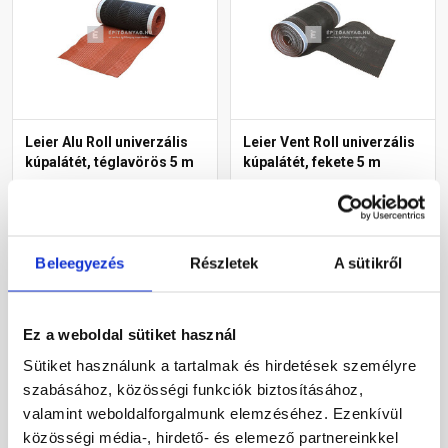
Leier Alu Roll univerzális
Leier Vent Roll univerzális
kúpalátét, téglavörös 5 m
kúpalátét, fekete 5 m
Rendelésre
Rendelésre
Beleegyezés
Részletek
A sütikről
9 330 Ft
/ db
9 215 Ft
/ db
Ez a weboldal sütiket használ
Megnézem
Megnézem
Sütiket használunk a tartalmak és hirdetések személyre
szabásához, közösségi funkciók biztosításához,
valamint weboldalforgalmunk elemzéséhez. Ezenkívül
közösségi média-, hirdető- és elemező partnereinkkel