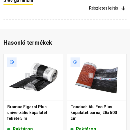
5 év garancia
Részletes leírás
Hasonló termékek
Bramac Figarol Plus
Tondach Alu Eco Plus
univerzális kúpalátét
kúpalátét barna, 28x 500
fekete 5 m
cm
Raktáron
Raktáron