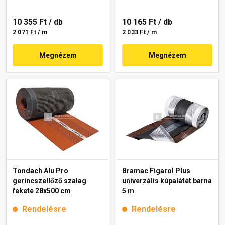
10 355 Ft
/ db
10 165 Ft
/ db
2 071 Ft / m
2 033 Ft / m
Megnézem
Megnézem
Tondach Alu Pro
Bramac Figarol Plus
gerincszellőző szalag
univerzális kúpalátét barna
fekete 28x500 cm
5 m
Rendelésre
Rendelésre