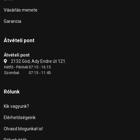
Vásárlás menete
Garancia
Átvételi pont
Átvételi pont
2132 Göd, Ady Endre út 121.
Hétfő - Péntek
07:15 - 16:15
Szombat
07:15 - 11:45
Rólunk
Kik vagyunk?
Elérhetőségeink
Olvasd blogunkat is!
Rólunk írták