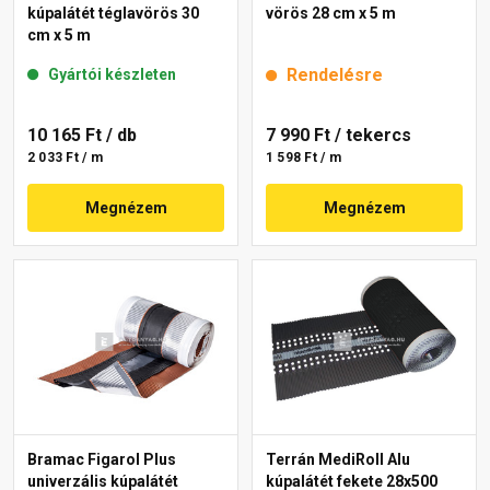
kúpalátét téglavörös 30
vörös 28 cm x 5 m
cm x 5 m
Rendelésre
Gyártói készleten
10 165 Ft
/ db
7 990 Ft
/ tekercs
2 033 Ft / m
1 598 Ft / m
Megnézem
Megnézem
Bramac Figarol Plus
Terrán MediRoll Alu
univerzális kúpalátét
kúpalátét fekete 28x500