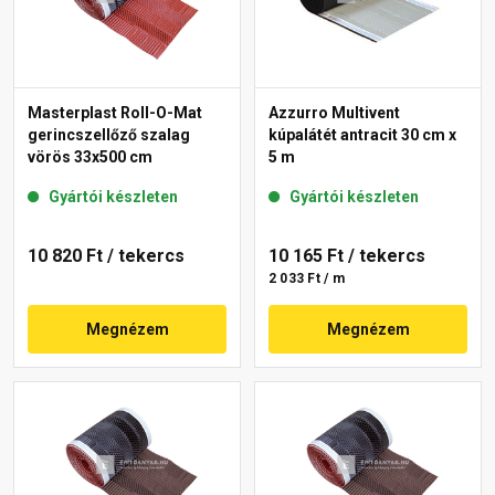
Masterplast Roll-O-Mat
Azzurro Multivent
gerincszellőző szalag
kúpalátét antracit 30 cm x
vörös 33x500 cm
5 m
Gyártói készleten
Gyártói készleten
10 820 Ft
/ tekercs
10 165 Ft
/ tekercs
2 033 Ft / m
Megnézem
Megnézem