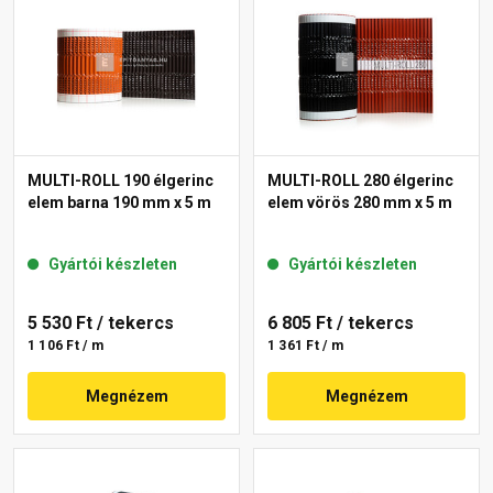
MULTI-ROLL 190 élgerinc
MULTI-ROLL 280 élgerinc
elem barna 190 mm x 5 m
elem vörös 280 mm x 5 m
Gyártói készleten
Gyártói készleten
5 530 Ft
/ tekercs
6 805 Ft
/ tekercs
1 106 Ft / m
1 361 Ft / m
Megnézem
Megnézem