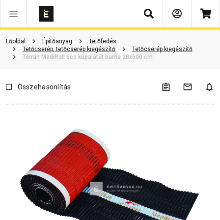
Keresés
Vásárlói vélemények
Kérdések és válaszok
Kapcsolódó cikkek
Főoldal
Építőanyag
Tetőfedés
Tetőcserép, tetőcserép kiegészítő
Tetőcserép kiegészítő
Terrán MediRoll Eco kúpalátét barna 28x500 cm
Összehasonlítás