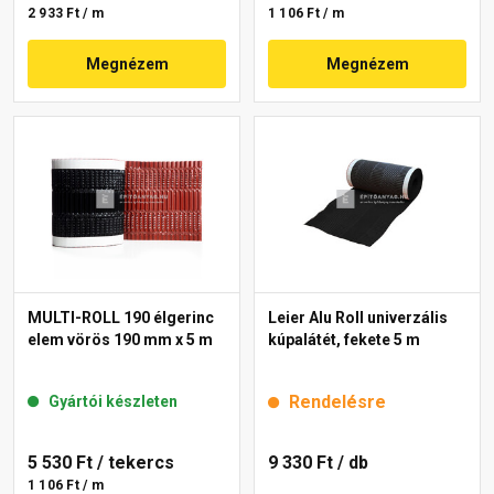
2 933 Ft / m
1 106 Ft / m
Megnézem
Megnézem
MULTI-ROLL 190 élgerinc
Leier Alu Roll univerzális
elem vörös 190 mm x 5 m
kúpalátét, fekete 5 m
Rendelésre
Gyártói készleten
5 530 Ft
/ tekercs
9 330 Ft
/ db
1 106 Ft / m