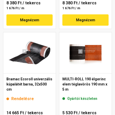
8 380 Ft
/ tekercs
8 380 Ft
/ tekercs
1 676 Ft / m
1 676 Ft / m
Megnézem
Megnézem
Bramac Ecoroll univerzális
MULTI-ROLL 190 élgerinc
kúpalátét barna, 32x500
elem téglavörös 190 mm x
cm
5 m
Rendelésre
Gyártói készleten
14 665 Ft
/ tekercs
5 530 Ft
/ tekercs