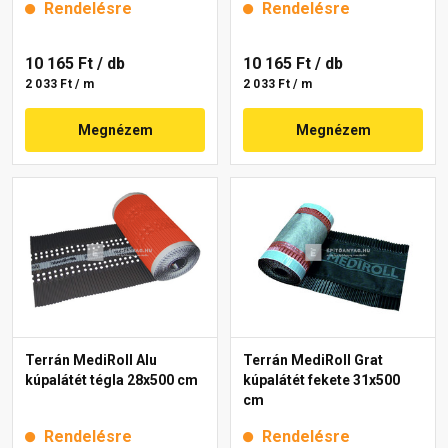
Rendelésre
Rendelésre
10 165 Ft
/ db
10 165 Ft
/ db
2 033 Ft / m
2 033 Ft / m
Megnézem
Megnézem
Terrán MediRoll Alu
Terrán MediRoll Grat
kúpalátét tégla 28x500 cm
kúpalátét fekete 31x500
cm
Rendelésre
Rendelésre