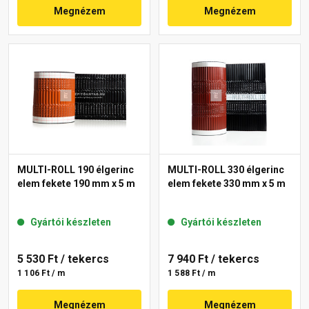
Megnézem
Megnézem
MULTI-ROLL 190 élgerinc
MULTI-ROLL 330 élgerinc
elem fekete 190 mm x 5 m
elem fekete 330 mm x 5 m
Gyártói készleten
Gyártói készleten
5 530 Ft
/ tekercs
7 940 Ft
/ tekercs
1 106 Ft / m
1 588 Ft / m
Megnézem
Megnézem