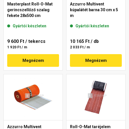
Masterplast Roll-O-Mat
Azzurro Multivent
gerincszellőző szalag
kúpalátét barna 30 cm x 5
fekete 28x500 cm
m
Gyártói készleten
Gyártói készleten
9 600 Ft
/ tekercs
10 165 Ft
/ db
1 920 Ft / m
2 033 Ft / m
Megnézem
Megnézem
Azzurro Multivent
Roll-O-Mat taréjelem