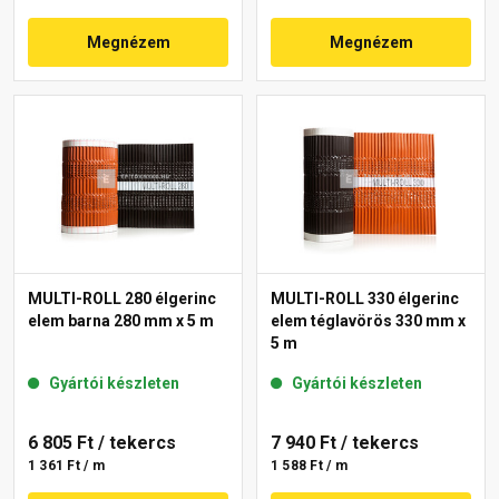
Megnézem
Megnézem
MULTI-ROLL 280 élgerinc
MULTI-ROLL 330 élgerinc
elem barna 280 mm x 5 m
elem téglavörös 330 mm x
5 m
Gyártói készleten
Gyártói készleten
6 805 Ft
/ tekercs
7 940 Ft
/ tekercs
1 361 Ft / m
1 588 Ft / m