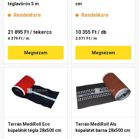
téglavörös 5 m
cm
Rendelésre
Rendelésre
21 895 Ft
/ tekercs
10 355 Ft
/ db
4 379 Ft / m
2 071 Ft / m
Megnézem
Megnézem
Terrán MediRoll Eco
Terrán MediRoll Alu
kúpalátét tégla 28x500 cm
kúpalátét barna 28x500 cm