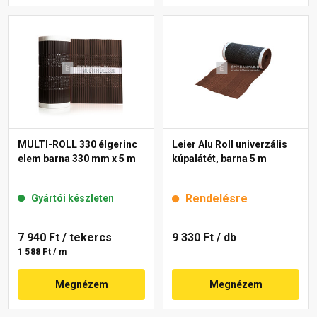
MULTI-ROLL 330 élgerinc
Leier Alu Roll univerzális
elem barna 330 mm x 5 m
kúpalátét, barna 5 m
Rendelésre
Gyártói készleten
7 940 Ft
/ tekercs
9 330 Ft
/ db
1 588 Ft / m
Megnézem
Megnézem