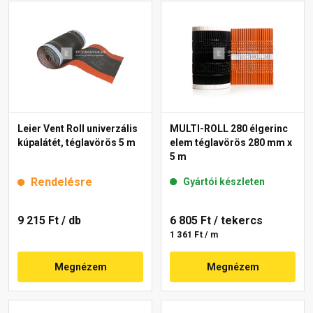
Leier Vent Roll univerzális
MULTI-ROLL 280 élgerinc
kúpalátét, téglavörös 5 m
elem téglavörös 280 mm x
5 m
Rendelésre
Gyártói készleten
9 215 Ft
/ db
6 805 Ft
/ tekercs
1 361 Ft / m
Megnézem
Megnézem