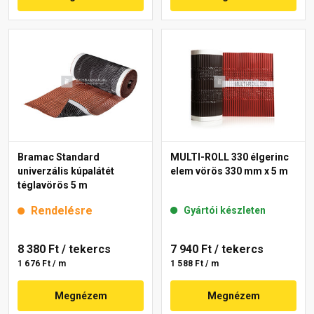
Bramac Standard
MULTI-ROLL 330 élgerinc
univerzális kúpalátét
elem vörös 330 mm x 5 m
téglavörös 5 m
Rendelésre
Gyártói készleten
8 380 Ft
/ tekercs
7 940 Ft
/ tekercs
1 676 Ft / m
1 588 Ft / m
Megnézem
Megnézem