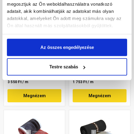
megosztjuk az Ön weboldalhasználatra vonatkozó
adatait, akik kombinálhatják az adatokat más olyan
adatokkal, amelyeket Ön adott meg számukra vagy az
Ön által használt más szolgáltatásokból gyűjtöttek.
Tondach Alu Pro
Masterplast Roll-O-Mat
gerincszellőző szalag
gerincszellőző szalag
Az összes engedélyezése
fekete 32x500 cm
fekete 19x500 cm
Rendelésre
Gyártói készleten
Testre szabás
17 750 Ft
/ db
8 765 Ft
/ tekercs
3 550 Ft / m
1 753 Ft / m
Megnézem
Megnézem