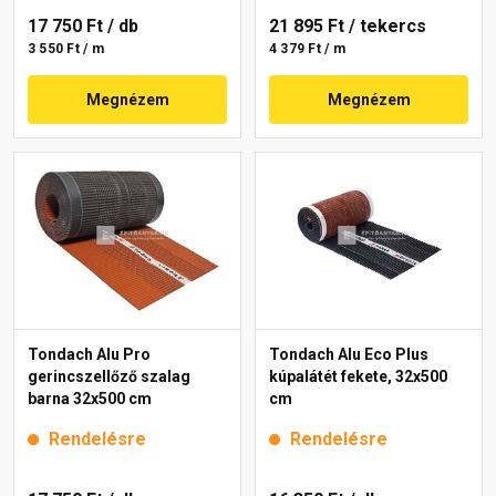
17 750 Ft
/ db
21 895 Ft
/ tekercs
3 550 Ft / m
4 379 Ft / m
Megnézem
Megnézem
Tondach Alu Pro
Tondach Alu Eco Plus
gerincszellőző szalag
kúpalátét fekete, 32x500
barna 32x500 cm
cm
Rendelésre
Rendelésre