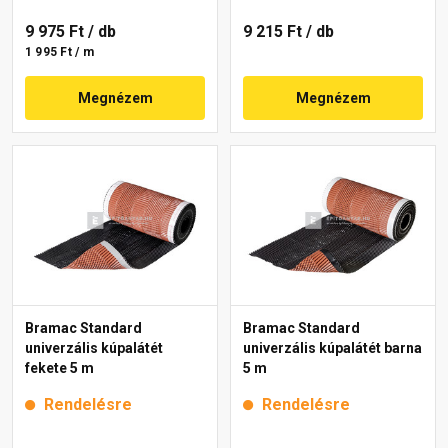
9 975 Ft
/ db
9 215 Ft
/ db
1 995 Ft / m
Megnézem
Megnézem
Bramac Standard
Bramac Standard
univerzális kúpalátét
univerzális kúpalátét barna
fekete 5 m
5 m
Rendelésre
Rendelésre