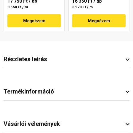
17 750 Ft
/ db
16 350 Ft
/ db
3 550 Ft / m
3 270 Ft / m
Megnézem
Megnézem
Részletes leírás
Termékinformáció
Vásárlói vélemények