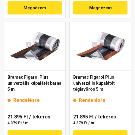
Megnézem
Megnézem
Bramac Figarol Plus
Bramac Figarol Plus
univerzális kúpalátét barna
univerzális kúpalátét
5 m
téglavörös 5 m
Rendelésre
Rendelésre
21 895 Ft
/ tekercs
21 895 Ft
/ tekercs
4 379 Ft / m
4 379 Ft / m