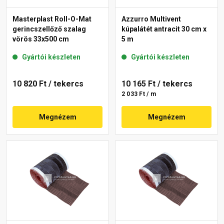
Masterplast Roll-O-Mat
Azzurro Multivent
gerincszellőző szalag
kúpalátét antracit 30 cm x
vörös 33x500 cm
5 m
Gyártói készleten
Gyártói készleten
10 820 Ft
/ tekercs
10 165 Ft
/ tekercs
2 033 Ft / m
Megnézem
Megnézem