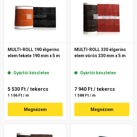
MULTI-ROLL 190 élgerinc
MULTI-ROLL 330 élgerinc
elem fekete 190 mm x 5 m
elem vörös 330 mm x 5 m
Gyártói készleten
Gyártói készleten
5 530 Ft
/ tekercs
7 940 Ft
/ tekercs
1 106 Ft / m
1 588 Ft / m
Megnézem
Megnézem