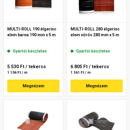
MULTI-ROLL 190 élgerinc
MULTI-ROLL 280 élgerinc
elem barna 190 mm x 5 m
elem vörös 280 mm x 5 m
Gyártói készleten
Gyártói készleten
5 530 Ft
/ tekercs
6 805 Ft
/ tekercs
1 106 Ft / m
1 361 Ft / m
Megnézem
Megnézem