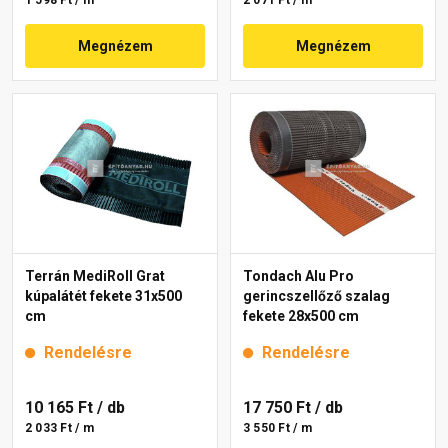
Megnézem
Megnézem
Terrán MediRoll Grat
Tondach Alu Pro
kúpalátét fekete 31x500
gerincszellőző szalag
cm
fekete 28x500 cm
Rendelésre
Rendelésre
10 165 Ft
/ db
17 750 Ft
/ db
2 033 Ft / m
3 550 Ft / m