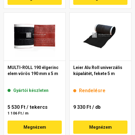
MULTI-ROLL 190 élgerinc
Leier Alu Roll univerzális
elem vörös 190 mm x 5 m
kúpalátét, fekete 5 m
Rendelésre
Gyártói készleten
5 530 Ft
/ tekercs
9 330 Ft
/ db
1 106 Ft / m
Megnézem
Megnézem