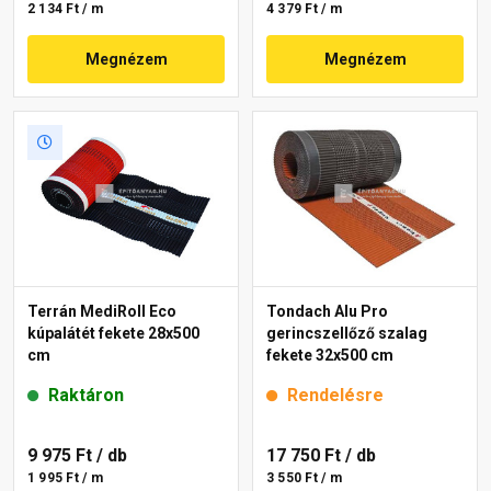
2 134 Ft / m
4 379 Ft / m
Megnézem
Megnézem
Terrán MediRoll Eco
Tondach Alu Pro
kúpalátét fekete 28x500
gerincszellőző szalag
cm
fekete 32x500 cm
Raktáron
Rendelésre
9 975 Ft
/ db
17 750 Ft
/ db
1 995 Ft / m
3 550 Ft / m