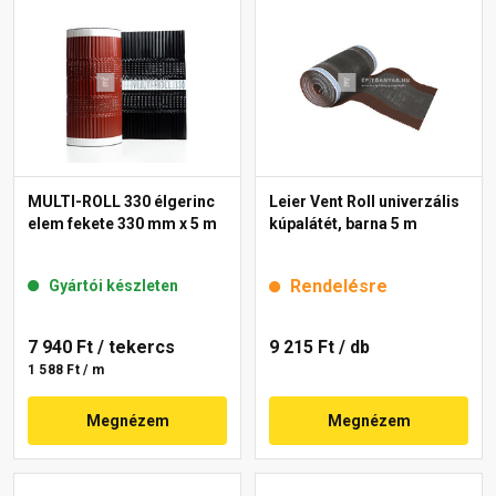
MULTI-ROLL 330 élgerinc
Leier Vent Roll univerzális
elem fekete 330 mm x 5 m
kúpalátét, barna 5 m
Rendelésre
Gyártói készleten
7 940 Ft
/ tekercs
9 215 Ft
/ db
1 588 Ft / m
Megnézem
Megnézem