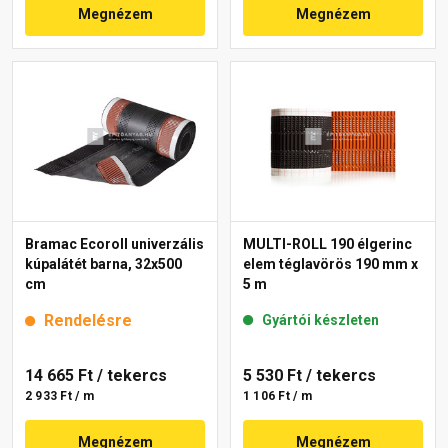
Megnézem
Megnézem
Bramac Ecoroll univerzális
MULTI-ROLL 190 élgerinc
kúpalátét barna, 32x500
elem téglavörös 190 mm x
cm
5 m
Rendelésre
Gyártói készleten
14 665 Ft
/ tekercs
5 530 Ft
/ tekercs
2 933 Ft / m
1 106 Ft / m
Megnézem
Megnézem