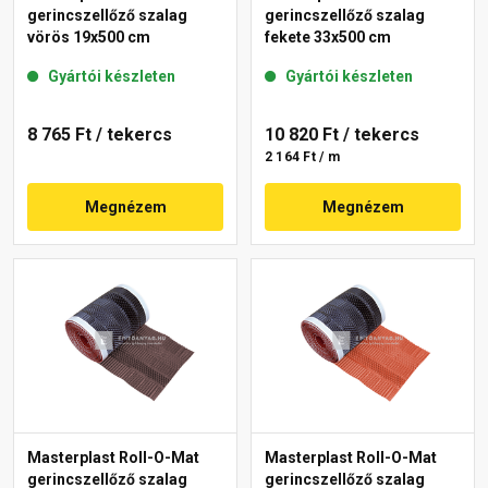
gerincszellőző szalag
gerincszellőző szalag
vörös 19x500 cm
fekete 33x500 cm
Gyártói készleten
Gyártói készleten
8 765 Ft
/ tekercs
10 820 Ft
/ tekercs
2 164 Ft / m
Megnézem
Megnézem
Masterplast Roll-O-Mat
Masterplast Roll-O-Mat
gerincszellőző szalag
gerincszellőző szalag