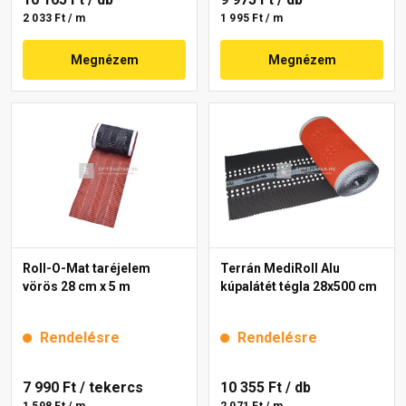
2 033 Ft / m
1 995 Ft / m
Megnézem
Megnézem
Roll-O-Mat taréjelem
Terrán MediRoll Alu
vörös 28 cm x 5 m
kúpalátét tégla 28x500 cm
Rendelésre
Rendelésre
7 990 Ft
/ tekercs
10 355 Ft
/ db
1 598 Ft / m
2 071 Ft / m