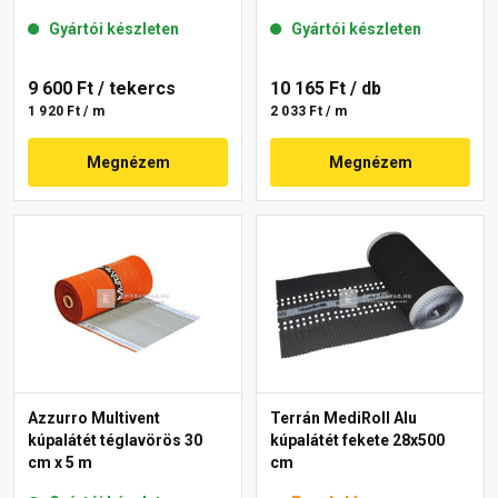
Gyártói készleten
Gyártói készleten
9 600 Ft
/ tekercs
10 165 Ft
/ db
1 920 Ft / m
2 033 Ft / m
Megnézem
Megnézem
Azzurro Multivent
Terrán MediRoll Alu
kúpalátét téglavörös 30
kúpalátét fekete 28x500
cm x 5 m
cm