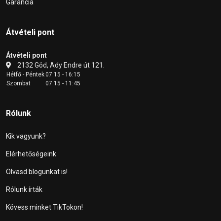
Garancia
Átvételi pont
Átvételi pont
2132 Göd, Ady Endre út 121.
Hétfő - Péntek
07:15 - 16:15
Szombat
07:15 - 11:45
Rólunk
Kik vagyunk?
Elérhetőségeink
Olvasd blogunkat is!
Rólunk írták
Kövess minket TikTokon!