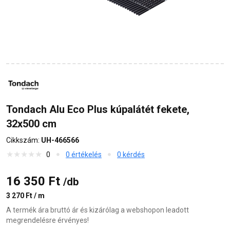
Tondach Alu Eco Plus kúpalátét fekete,
32x500 cm
Cikkszám:
UH-466566
0
0 értékelés
0 kérdés
16 350 Ft
/db
3 270 Ft / m
A termék ára bruttó ár és kizárólag a webshopon leadott
megrendelésre érvényes!