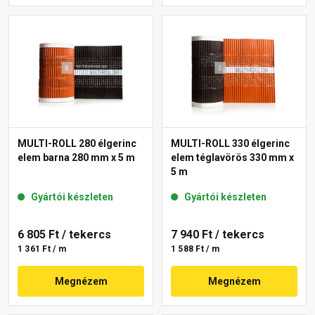
MULTI-ROLL 280 élgerinc
MULTI-ROLL 330 élgerinc
elem barna 280 mm x 5 m
elem téglavörös 330 mm x
5 m
Gyártói készleten
Gyártói készleten
6 805 Ft
/ tekercs
7 940 Ft
/ tekercs
1 361 Ft / m
1 588 Ft / m
Megnézem
Megnézem