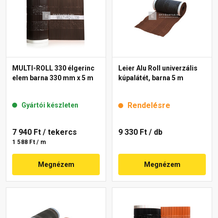
MULTI-ROLL 330 élgerinc
Leier Alu Roll univerzális
elem barna 330 mm x 5 m
kúpalátét, barna 5 m
Rendelésre
Gyártói készleten
7 940 Ft
/ tekercs
9 330 Ft
/ db
1 588 Ft / m
Megnézem
Megnézem