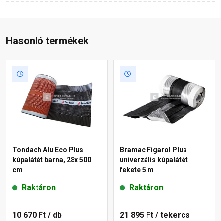
Hasonló termékek
Tondach Alu Eco Plus
Bramac Figarol Plus
kúpalátét barna, 28x 500
univerzális kúpalátét
cm
fekete 5 m
Raktáron
Raktáron
10 670 Ft
/ db
21 895 Ft
/ tekercs