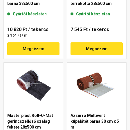
barna 33x500 cm
terrakotta 28x500 cm
Gyártói készleten
Gyártói készleten
10 820 Ft
/ tekercs
7 545 Ft
/ tekercs
2 164 Ft / m
Megnézem
Megnézem
Masterplast Roll-O-Mat
Azzurro Multivent
gerincszellőző szalag
kúpalátét barna 30 cm x 5
fekete 28x500 cm
m