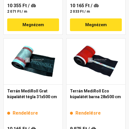
10 355 Ft
/ db
10 165 Ft
/ db
2 071 Ft / m
2 033 Ft / m
Megnézem
Megnézem
Terrán MediRoll Grat
Terrán MediRoll Eco
kúpalátét tégla 31x500 cm
kúpalátét barna 28x500 cm
Rendelésre
Rendelésre
10 165 Ft
/ db
9 975 Ft
/ db