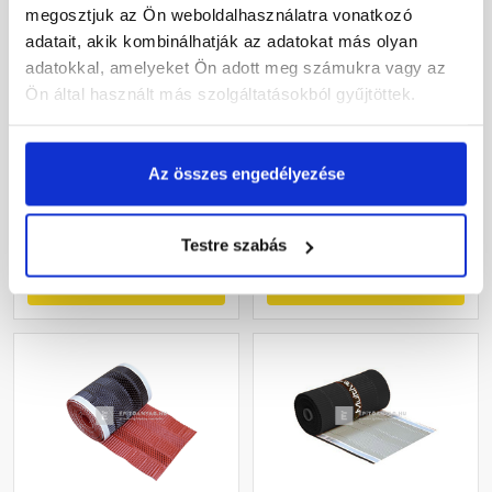
megosztjuk az Ön weboldalhasználatra vonatkozó
adatait, akik kombinálhatják az adatokat más olyan
Bramac Standard
Masterplast Roll-O-Mat
adatokkal, amelyeket Ön adott meg számukra vagy az
univerzális kúpalátét
gerincszellőző szalag
Ön által használt más szolgáltatásokból gyűjtöttek.
téglavörös 5 m
fekete 19x500 cm
Rendelésre
Gyártói készleten
Az összes engedélyezése
8 380 Ft
/ tekercs
8 765 Ft
/ tekercs
1 676 Ft / m
1 753 Ft / m
Testre szabás
Megnézem
Megnézem