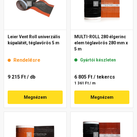
Leier Vent Roll univerzális
MULTI-ROLL 280 élgerinc
kúpalátét, téglavörös 5 m
elem téglavörös 280 mm x
5 m
Rendelésre
Gyártói készleten
9 215 Ft
/ db
6 805 Ft
/ tekercs
1 361 Ft / m
Megnézem
Megnézem