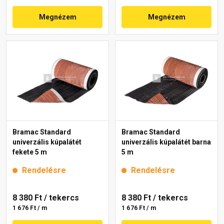
Megnézem
Megnézem
Bramac Standard
Bramac Standard
univerzális kúpalátét
univerzális kúpalátét barna
fekete 5 m
5 m
Rendelésre
Rendelésre
8 380 Ft
/ tekercs
8 380 Ft
/ tekercs
1 676 Ft / m
1 676 Ft / m