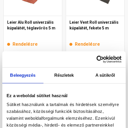
Leier Alu Roll univerzális
Leier Vent Roll univerzális
kúpalátét, téglavörös 5 m
kúpalátét, fekete 5 m
Rendelésre
Rendelésre
9 330 Ft
/ db
9 215 Ft
/ db
Beleegyezés
Részletek
A sütikről
Megnézem
Megnézem
Ez a weboldal sütiket használ
Sütiket használunk a tartalmak és hirdetések személyre
szabásához, közösségi funkciók biztosításához,
valamint weboldalforgalmunk elemzéséhez. Ezenkívül
közösségi média-, hirdető- és elemező partnereinkkel