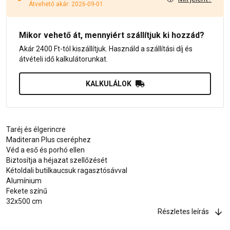
Átvehető akár: 2026-09-01
Mikor vehető át, mennyiért szállítjuk ki hozzád?
Akár 2400 Ft-tól kiszállítjuk. Használd a szállítási díj és
átvételi idő kalkulátorunkat.
KALKULÁLOK
Taréj és élgerincre
Maditeran Plus cseréphez
Véd a eső és porhó ellen
Biztosítja a héjazat szellőzését
Kétoldali butilkaucsuk ragasztósávval
Alumínium
Fekete színű
32x500 cm
Részletes leírás