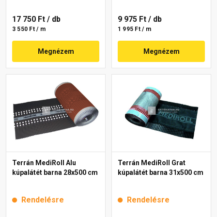
17 750 Ft
/ db
9 975 Ft
/ db
3 550 Ft / m
1 995 Ft / m
Megnézem
Megnézem
Terrán MediRoll Alu
Terrán MediRoll Grat
kúpalátét barna 28x500 cm
kúpalátét barna 31x500 cm
Rendelésre
Rendelésre