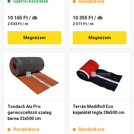
Rendelésre
Gyártói készleten
10 165 Ft
/ db
10 355 Ft
/ db
2 033 Ft / m
2 071 Ft / m
Megnézem
Megnézem
Tondach Alu Pro
Terrán MediRoll Eco
gerincszellőző szalag
kúpalátét tégla 28x500 cm
barna 32x500 cm
Rendelésre
Rendelésre