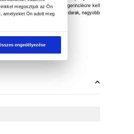
répsor alatt kell elhelyezni. A gerinclécre kell
einkkel megosztjuk az Ön
ható, alaktartó. Meggátolja a madarak, nagyobb
l, amelyeket Ön adott meg
összes engedélyezése