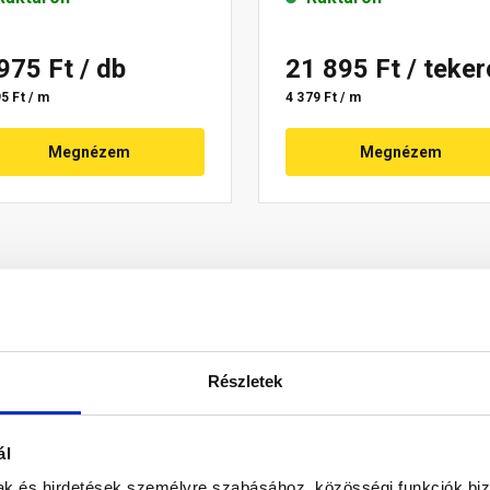
 975 Ft
/ db
21 895 Ft
/ teke
5 Ft / m
4 379 Ft / m
Megnézem
Megnézem
Részletek
ál
hullámozott kialakítású, nagy nyúlást biztosító alumíniumból, 30
mak és hirdetések személyre szabásához, közösségi funkciók biz