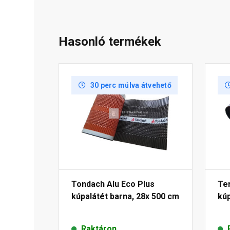
Hasonló termékek
30 perc múlva átvehető
Tondach Alu Eco Plus
Te
kúpalátét barna, 28x 500 cm
kú
Raktáron