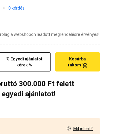
0 kérdés
zárólag a webshopon leadott megrendelésre érvényes!
% Egyedi ajánlatot
Kosárba
kérek %
rakom
bruttó
300.000 Ft felett
 egyedi ajánlatot!
Mit jelent?
2