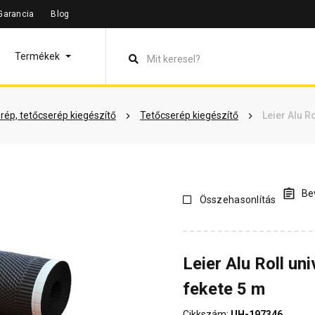
Garancia
Blog
leírás
Termékinformáció
Vásárlói vélemények
Kérdések 
Termékek
rép, tetőcserép kiegészítő
Tetőcserép kiegészítő
Leier Alu Ro
Bev
Összehasonlítás
Leier Alu Roll uni
fekete 5 m
Cikkszám:
UH-197346