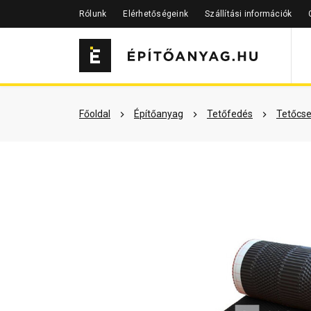
Rólunk
Elérhetőségeink
Szállítási információk
Szükséged lehet rá
Részletes 
Főoldal
Építőanyag
Tetőfedés
Tetőcse