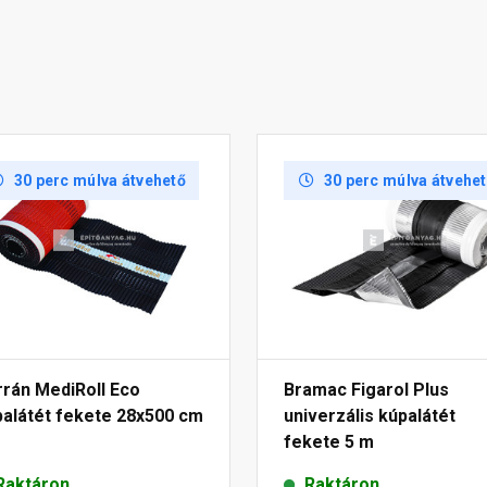
30 perc múlva átvehető
30 perc múlva átvehe
rrán MediRoll Eco
Bramac Figarol Plus
palátét fekete 28x500 cm
univerzális kúpalátét
fekete 5 m
Raktáron
Raktáron