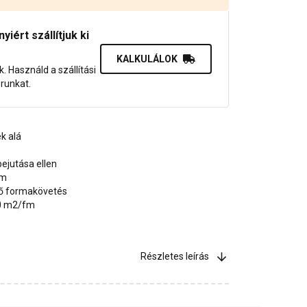
iért szállítjuk ki
KALKULÁLOK
uk. Használd a szállítási
orunkat.
k alá
ejutása ellen
um
űnő formakövetés
50 m2/fm
Részletes leírás