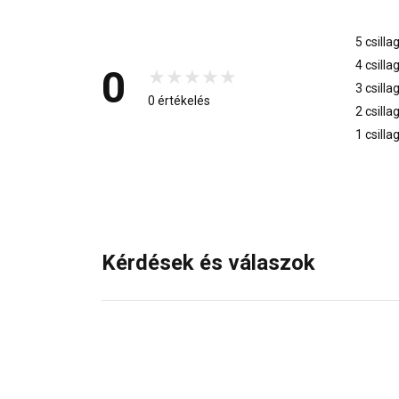
5 csilla
4 csilla
0
3 csilla
0 értékelés
2 csilla
1 csilla
Kérdések és válaszok