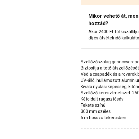
Mikor vehető át, menny
hozzád?
Akár 2400 Ft-tól kiszállítj
díj és átvételi idő kalkulát
Szellőzőszalag gerinccserepe
Biztosítja a tető átszellőzését
Véd a csapadék és a rovarok b
UV-álló, hullámozott alumíni
Kiváló nyúlási képesség, kit
Szellőző keresztmetszet: 2
Kétoldalt ragasztósáv
Fekete színű
300 mm széles
5 m hosszú tekercsben