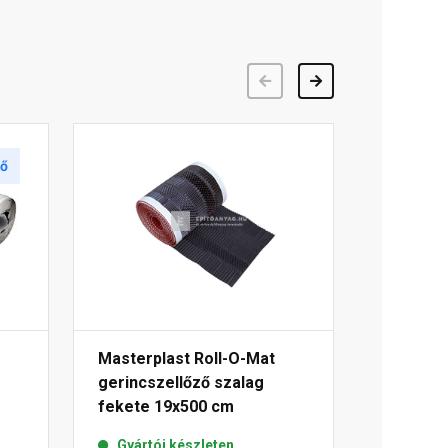
Előző
Következő
tő
Masterplast Roll-O-Mat
gerincszellőző szalag
fekete 19x500 cm
Gyártói készleten