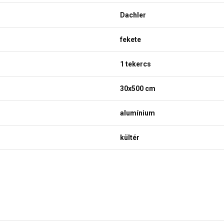
Dachler
fekete
1 tekercs
30x500 cm
alumínium
kültér