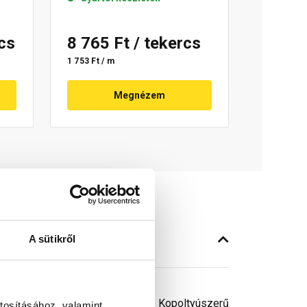
rcs
8 765 Ft
/ tekercs
1 753 Ft / m
Megnézem
A sütikről
 mm széles, butil ragasztócsíkkal. Kopoltyúszerű
tosításához, valamint