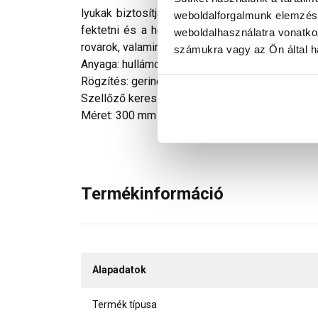
lyukak biztosítják az átszellőzést és gátolják 
weboldalforgalmunk elemzésé
fektetni és a hosszanti szélek mentén a csere
weboldalhasználatra vonatko
rovarok, valamint a porhó bejutását a cserepek 
számukra vagy az Ön által ha
Anyaga: hullámozott kialakítású, nagy nyúlást bi
Rögzítés: gerincléchez szegezve és a cserepe
Szellőző keresztmetszet: 250 cm2/fm
Méret: 300 mm széles, 5 m hosszú tekercsben
Termékinformáció
Alapadatok
Termék típusa