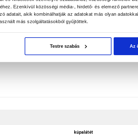
meg a víz bejutását. A taréj- és az élgerinc vonalában a kúpcse
hez. Ezenkívül közösségi média-, hirdető- és elemező partner
pek felületéhez kell ragasztani. A cserepek profiljához igazít
zó adatait, akik kombinálhatják az adatokat más olyan adatokka
közötti résekbe.
sznált más szolgáltatásokból gyűjtöttek.
ztosító, UV-álló alumínium
khez ragasztva
Testre szabás
Az 
kúpalátét