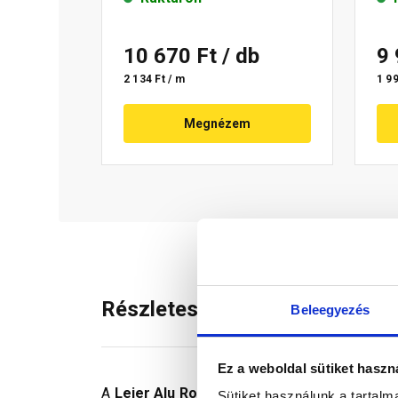
10 670 Ft
/ db
9
2 134 Ft / m
1 99
Megnézem
Részletes leírás
Beleegyezés
Ez a weboldal sütiket haszn
A
Leier Alu Roll kúpalátét tekercs
, UV-álló, 
Sütiket használunk a tartal