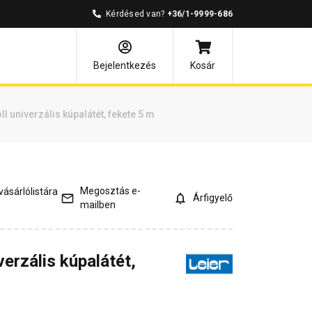
Kérdésed van?
+36/1-9999-686
és válaszok
Kapcsolódó cikkek
Bejelentkezés
Kosár
ll univerzális kúpalátét, fekete 5 m
Megosztás e-
ásárlólistára
Árfigyelő
mailben
verzális kúpalátét,