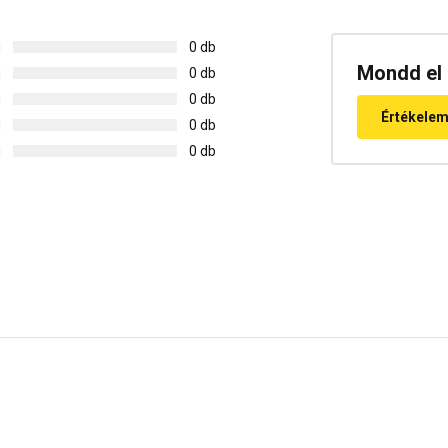
g
0 db
Mondd el 
g
0 db
g
0 db
Értékele
g
0 db
g
0 db