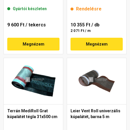
Rendelésre
Gyártói készleten
9 600 Ft
/ tekercs
10 355 Ft
/ db
2 071 Ft / m
Megnézem
Megnézem
Terrán MediRoll Grat
Leier Vent Roll univerzális
kúpalátét tégla 31x500 cm
kúpalátét, barna 5 m