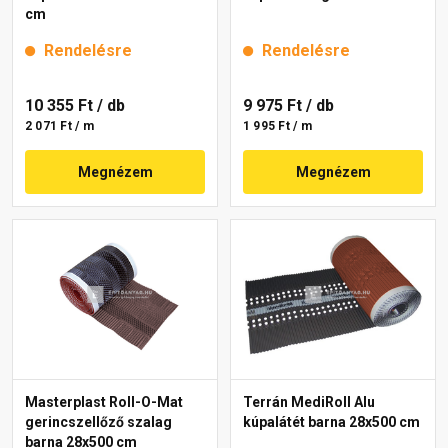
cm
Rendelésre
Rendelésre
10 355 Ft
/ db
9 975 Ft
/ db
2 071 Ft / m
1 995 Ft / m
Megnézem
Megnézem
Masterplast Roll-O-Mat
Terrán MediRoll Alu
gerincszellőző szalag
kúpalátét barna 28x500 cm
barna 28x500 cm