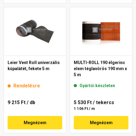
Leier Vent Roll univerzális
MULTI-ROLL 190 élgerinc
kúpalátét, fekete 5 m
elem téglavörös 190 mm x
5 m
Rendelésre
Gyártói készleten
9 215 Ft
/ db
5 530 Ft
/ tekercs
1 106 Ft / m
Megnézem
Megnézem