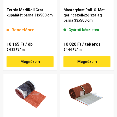
Terrán MediRoll Grat
Masterplast Roll-O-Mat
kúpalátét barna 31x500 cm
gerincszellőző szalag
barna 33x500 cm
Rendelésre
Gyártói készleten
10 165 Ft
/ db
10 820 Ft
/ tekercs
2 033 Ft / m
2 164 Ft / m
Megnézem
Megnézem