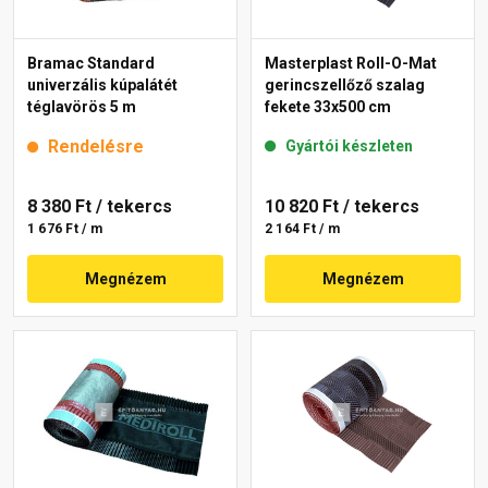
Bramac Standard
Masterplast Roll-O-Mat
univerzális kúpalátét
gerincszellőző szalag
téglavörös 5 m
fekete 33x500 cm
Rendelésre
Gyártói készleten
8 380 Ft
/ tekercs
10 820 Ft
/ tekercs
1 676 Ft / m
2 164 Ft / m
Megnézem
Megnézem