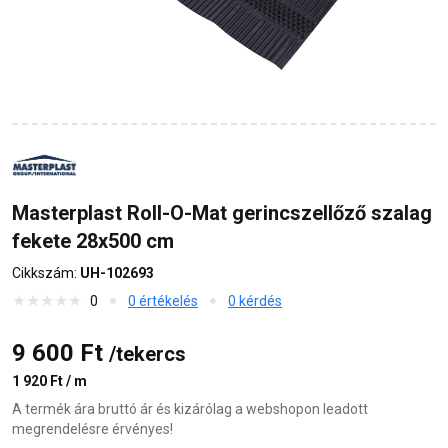
Masterplast Roll-O-Mat gerincszellőző szalag
fekete 28x500 cm
Cikkszám:
UH-102693
0
0 értékelés
0 kérdés
9 600 Ft
/tekercs
1 920 Ft / m
A termék ára bruttó ár és kizárólag a webshopon leadott
megrendelésre érvényes!