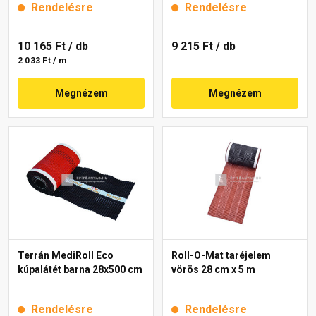
Rendelésre
Rendelésre
10 165 Ft
/ db
9 215 Ft
/ db
2 033 Ft / m
Megnézem
Megnézem
Terrán MediRoll Eco
Roll-O-Mat taréjelem
kúpalátét barna 28x500 cm
vörös 28 cm x 5 m
Rendelésre
Rendelésre