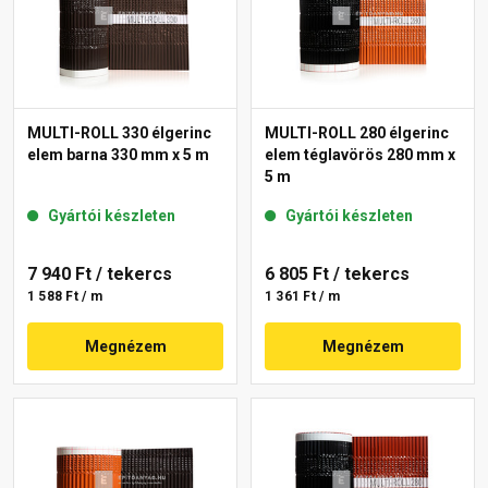
MULTI-ROLL 330 élgerinc
MULTI-ROLL 280 élgerinc
elem barna 330 mm x 5 m
elem téglavörös 280 mm x
5 m
Gyártói készleten
Gyártói készleten
7 940 Ft
/ tekercs
6 805 Ft
/ tekercs
1 588 Ft / m
1 361 Ft / m
Megnézem
Megnézem