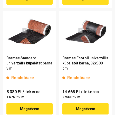
Bramac Standard
Bramac Ecoroll univerzális
univerzális kúpalátét barna
kúpalátét barna, 32x500
5 m
cm
Rendelésre
Rendelésre
8 380 Ft
/ tekercs
14 665 Ft
/ tekercs
1 676 Ft / m
2 933 Ft / m
Megnézem
Megnézem