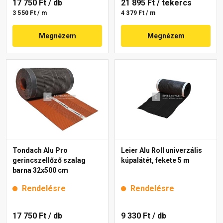
17 750 Ft
/ db
21 895 Ft
/ tekercs
3 550 Ft / m
4 379 Ft / m
Megnézem
Megnézem
Tondach Alu Pro
Leier Alu Roll univerzális
gerincszellőző szalag
kúpalátét, fekete 5 m
barna 32x500 cm
Rendelésre
Rendelésre
17 750 Ft
/ db
9 330 Ft
/ db