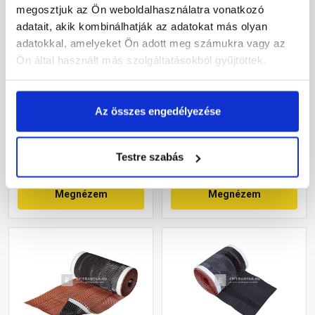
megosztjuk az Ön weboldalhasználatra vonatkozó
adatait, akik kombinálhatják az adatokat más olyan
adatokkal, amelyeket Ön adott meg számukra vagy az
Masterplast Roll-O-Mat
Leier Vent Roll univerzális
Ön által használt más szolgáltatásokból gyűjtöttek.
gerincszellőző szalag
kúpalátét, téglavörös 5 m
barna 19x500 cm
Rendelésre
Gyártói készleten
Az összes engedélyezése
8 765 Ft
/ tekercs
9 215 Ft
/ db
Testre szabás
Megnézem
Megnézem