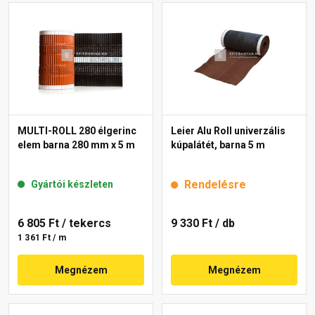
MULTI-ROLL 280 élgerinc
Leier Alu Roll univerzális
elem barna 280 mm x 5 m
kúpalátét, barna 5 m
Rendelésre
Gyártói készleten
6 805 Ft
/ tekercs
9 330 Ft
/ db
1 361 Ft / m
Megnézem
Megnézem