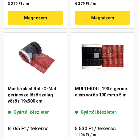
3 270 Ft / m
4 379 Ft / m
Megnézem
Megnézem
Masterplast Roll-O-Mat
MULTI-ROLL 190 élgerinc
gerincszellőző szalag
elem vörös 190 mm x 5 m
vörös 19x500 cm
Gyártói készleten
Gyártói készleten
8 765 Ft
/ tekercs
5 530 Ft
/ tekercs
1 106 Ft / m