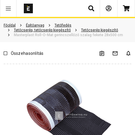
Keresés
Vásárlói vélemények
Kérdések és válaszok
Kapcsolódó cikkek
Főoldal
Építőanyag
Tetőfedés
Tetőcserép, tetőcserép kiegészítő
Tetőcserép kiegészítő
Masterplast Roll-O-Mat gerincszellőző szalag fekete 28x500 cm
Összehasonlítás