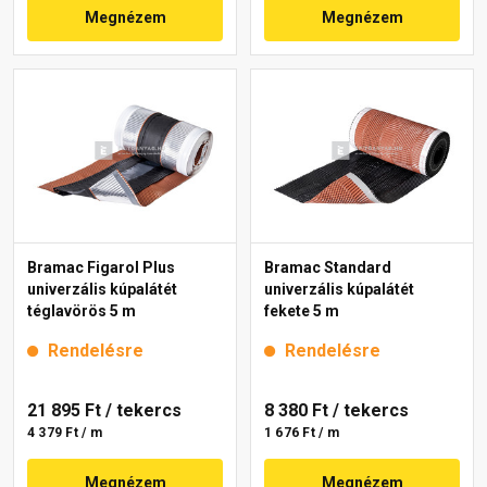
Megnézem
Megnézem
Bramac Figarol Plus
Bramac Standard
univerzális kúpalátét
univerzális kúpalátét
téglavörös 5 m
fekete 5 m
Rendelésre
Rendelésre
21 895 Ft
/ tekercs
8 380 Ft
/ tekercs
4 379 Ft / m
1 676 Ft / m
Megnézem
Megnézem