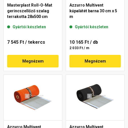
Masterplast Roll-O-Mat
Azzurro Multivent
gerincszellőző szalag
kúpalátét barna 30 cm x 5
terrakotta 28x500 cm
m
Gyártói készleten
Gyártói készleten
7 545 Ft
/ tekercs
10 165 Ft
/ db
2 033 Ft / m
Megnézem
Megnézem
Azzurro Multivent
Azzurro Multivent