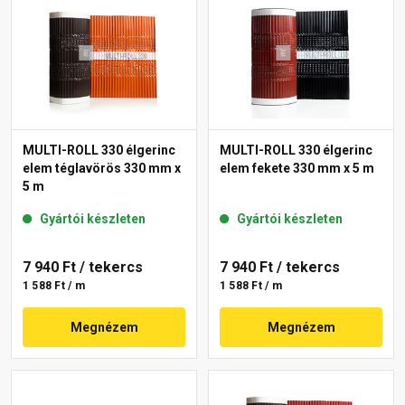
MULTI-ROLL 330 élgerinc
MULTI-ROLL 330 élgerinc
elem téglavörös 330 mm x
elem fekete 330 mm x 5 m
5 m
Gyártói készleten
Gyártói készleten
7 940 Ft
/ tekercs
7 940 Ft
/ tekercs
1 588 Ft / m
1 588 Ft / m
Megnézem
Megnézem