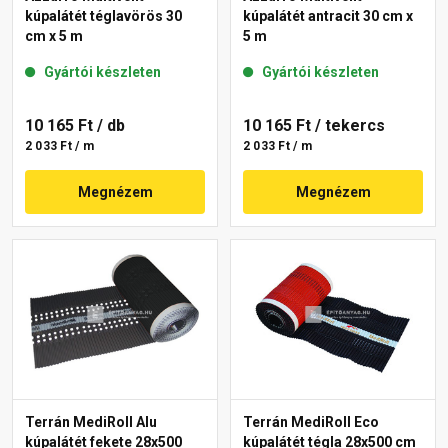
kúpalátét téglavörös 30
kúpalátét antracit 30 cm x
cm x 5 m
5 m
Gyártói készleten
Gyártói készleten
10 165 Ft
/ db
10 165 Ft
/ tekercs
2 033 Ft / m
2 033 Ft / m
Megnézem
Megnézem
Terrán MediRoll Alu
Terrán MediRoll Eco
kúpalátét fekete 28x500
kúpalátét tégla 28x500 cm