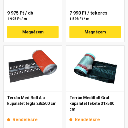
9 975 Ft
/ db
7 990 Ft
/ tekercs
1 995 Ft / m
1 598 Ft / m
Megnézem
Megnézem
Terrán MediRoll Alu
Terrán MediRoll Grat
kúpalátét tégla 28x500 cm
kúpalátét fekete 31x500
cm
Rendelésre
Rendelésre