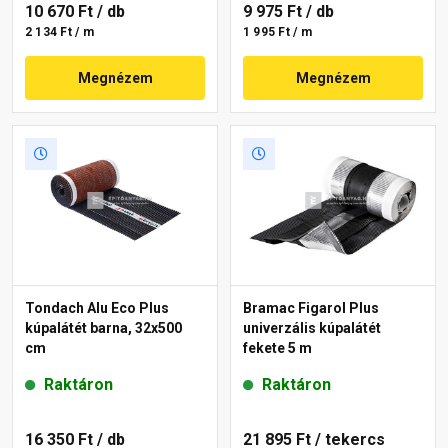
10 670 Ft
/ db
9 975 Ft
/ db
2 134 Ft / m
1 995 Ft / m
Megnézem
Megnézem
Tondach Alu Eco Plus
Bramac Figarol Plus
kúpalátét barna, 32x500
univerzális kúpalátét
cm
fekete 5 m
Raktáron
Raktáron
16 350 Ft
/ db
21 895 Ft
/ tekercs