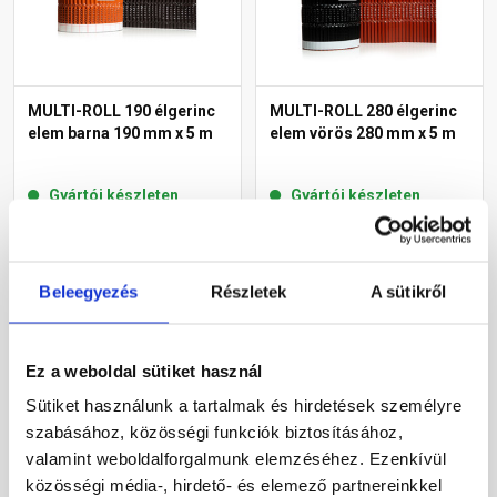
MULTI-ROLL 190 élgerinc
MULTI-ROLL 280 élgerinc
elem barna 190 mm x 5 m
elem vörös 280 mm x 5 m
Gyártói készleten
Gyártói készleten
5 530 Ft
/ tekercs
6 805 Ft
/ tekercs
1 106 Ft / m
1 361 Ft / m
Beleegyezés
Részletek
A sütikről
Megnézem
Megnézem
Ez a weboldal sütiket használ
Sütiket használunk a tartalmak és hirdetések személyre
szabásához, közösségi funkciók biztosításához,
valamint weboldalforgalmunk elemzéséhez. Ezenkívül
közösségi média-, hirdető- és elemező partnereinkkel