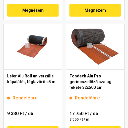
Megnézem
Megnézem
Leier Alu Roll univerzális
Tondach Alu Pro
kúpalátét, téglavörös 5 m
gerincszellőző szalag
fekete 32x500 cm
Rendelésre
Rendelésre
9 330 Ft
/ db
17 750 Ft
/ db
3 550 Ft / m