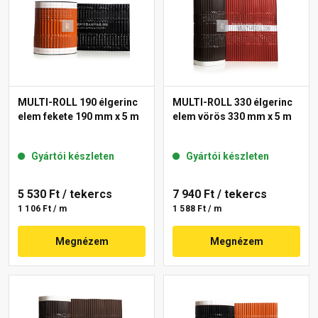
MULTI-ROLL 190 élgerinc
MULTI-ROLL 330 élgerinc
elem fekete 190 mm x 5 m
elem vörös 330 mm x 5 m
Gyártói készleten
Gyártói készleten
5 530 Ft
/ tekercs
7 940 Ft
/ tekercs
1 106 Ft / m
1 588 Ft / m
Megnézem
Megnézem