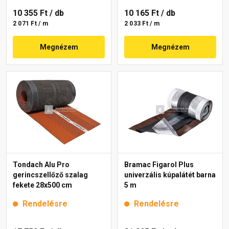
10 355 Ft
/ db
10 165 Ft
/ db
2 071 Ft / m
2 033 Ft / m
Megnézem
Megnézem
Tondach Alu Pro
Bramac Figarol Plus
gerincszellőző szalag
univerzális kúpalátét barna
fekete 28x500 cm
5 m
Rendelésre
Rendelésre