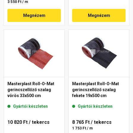
3 550 Ft / m
Megnézem
Megnézem
Masterplast Roll-O-Mat
Masterplast Roll-O-Mat
gerincszellőző szalag
gerincszellőző szalag
vörös 33x500 cm
fekete 19x500 cm
Gyártói készleten
Gyártói készleten
10 820 Ft
/ tekercs
8 765 Ft
/ tekercs
1 753 Ft / m