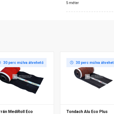
5 méter
30 perc múlva átvehető
30 perc múlva átvehe
rrán MediRoll Eco
Tondach Alu Eco Plus