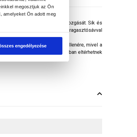
einkkel megosztjuk az Ön
l, amelyeket Ön adott meg
tt biztosítja a levegő szabad mozgását. Sík és
 formáját. Két oldalán található ragasztósávval
ósághű megjelenítését. Ennek ellenére, mivel a
összes engedélyezése
peken látható színek árnyalataikban eltérhetnek