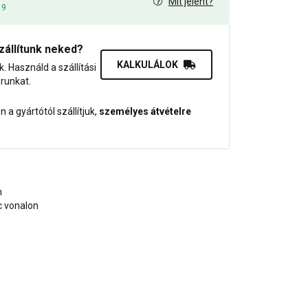
Mit jelent?
19
zállítunk neked?
KALKULÁLOK
uk. Használd a szállítási
orunkat.
 a gyártótól szállítjuk,
személyes átvételre
n
nc vonalon