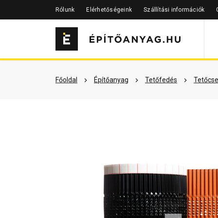
Rólunk
Elérhetőségeink
Szállítási információk
Szükséged lehet rá
Részletes 
Főoldal
Építőanyag
Tetőfedés
Tetőcse