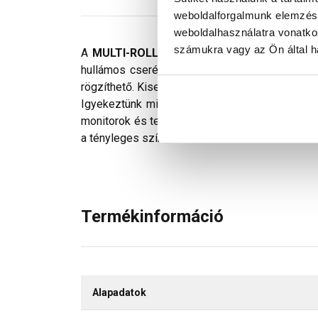
weboldalforgalmunk elemzésé
weboldalhasználatra vonatko
számukra vagy az Ön által ha
A
MULTI-ROLL élgerinc elem
kiváló védeleme
hullámos cserép esetén is használható, jól ala
rögzíthető. Kisebb hullámú cserepekhez vagy ki
Igyekeztünk minden technikailag lehetséges mó
monitorok és telefonok kijelzőin megjelenő szí
a tényleges színektől.
Termékinformáció
Alapadatok