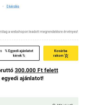
0 kérdés
zárólag a webshopon leadott megrendelésre érvényes!
cs
% Egyedi ajánlatot
Kosárba
kérek %
rakom
bruttó
300.000 Ft felett
 egyedi ajánlatot!