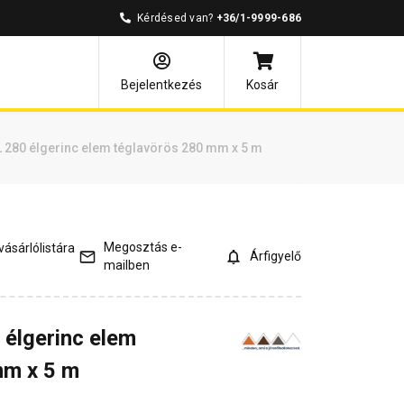
Kérdésed van?
+36/1-9999-686
és válaszok
Kapcsolódó cikkek
Bejelentkezés
Kosár
 280 élgerinc elem téglavörös 280 mm x 5 m
Megosztás e-
ásárlólistára
Árfigyelő
mailben
élgerinc elem
mm x 5 m