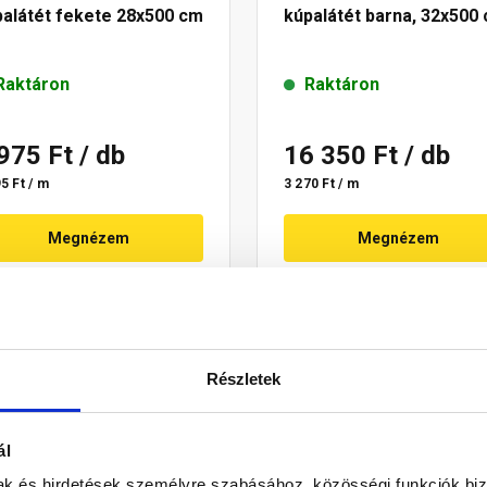
palátét fekete 28x500 cm
kúpalátét barna, 32x500
Raktáron
Raktáron
 975 Ft
/ db
16 350 Ft
/ db
5 Ft / m
3 270 Ft / m
Megnézem
Megnézem
Részletek
ál
mak és hirdetések személyre szabásához, közösségi funkciók biz