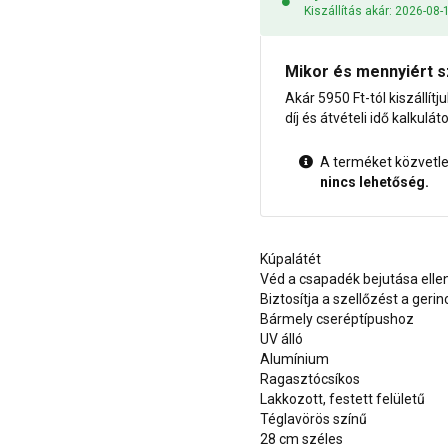
Kiszállítás akár: 2026-08-
Mikor és mennyiért s
Akár 5950 Ft-tól kiszállítj
díj és átvételi idő kalkulát
A terméket közvetlen
nincs lehetőség.
Kúpalátét
Véd a csapadék bejutása elle
Biztosítja a szellőzést a geri
Bármely cseréptípushoz
UV álló
Alumínium
Ragasztócsíkos
Lakkozott, festett felületű
Téglavörös színű
28 cm széles