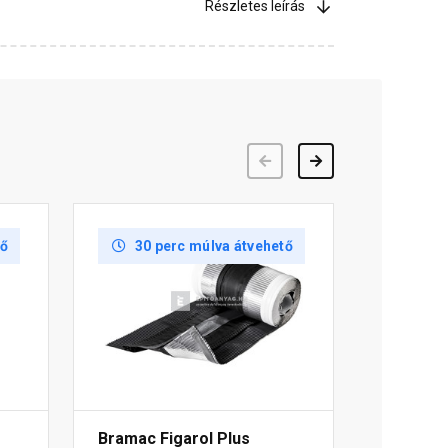
Részletes leírás
Előző
Következő
tő
30 perc múlva átvehető
Bramac Figarol Plus