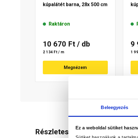
kúpalátét barna, 28x 500 cm
kú
Raktáron
10 670 Ft
/ db
9
2 134 Ft / m
1 99
Megnézem
Beleegyezés
Ez a weboldal sütiket haszn
Részletes leírás
Sütiket használunk a tartal