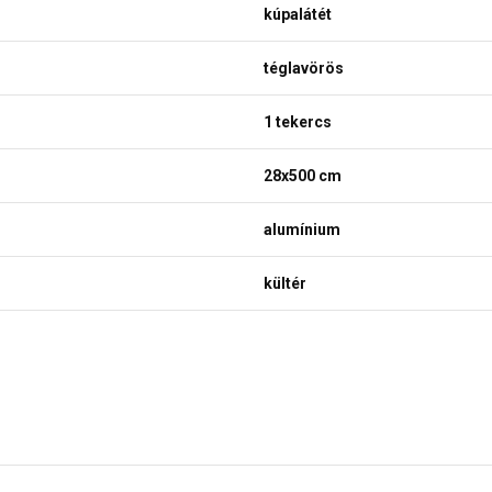
kúpalátét
téglavörös
1 tekercs
28x500 cm
alumínium
kültér