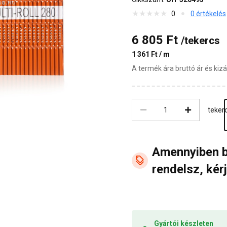
0
0 értékelés
6 805 Ft
/tekercs
1 361 Ft / m
A termék ára bruttó ár és ki
teker
Amennyiben 
rendelsz, kérj
Gyártói készleten