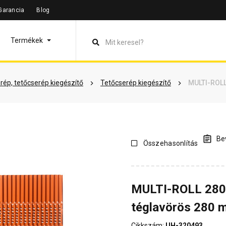
Garancia
Blog
leírás
Termékinformáció
Vásárlói vélemények
Kérdések 
Termékek
rép, tetőcserép kiegészítő
Tetőcserép kiegészítő
MULTI-ROLL
Bev
Összehasonlítás
MULTI-ROLL 280 
téglavörös 280 
Cikkszám:
UH-320493