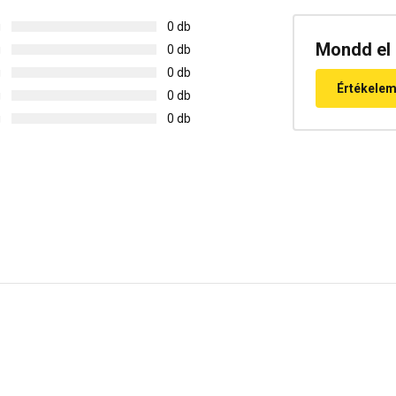
g
0 db
Mondd el 
g
0 db
g
0 db
Értékele
g
0 db
g
0 db