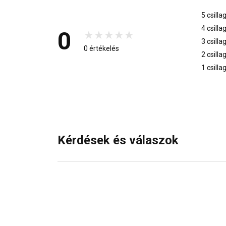
5 csilla
4 csilla
0
3 csilla
0 értékelés
2 csilla
1 csilla
Kérdések és válaszok