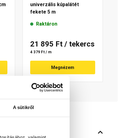
 cm
univerzális kúpalátét
fekete 5 m
Raktáron
21 895 Ft
/ tekercs
4 379 Ft / m
Megnézem
A sütikről
tosításához, valamint