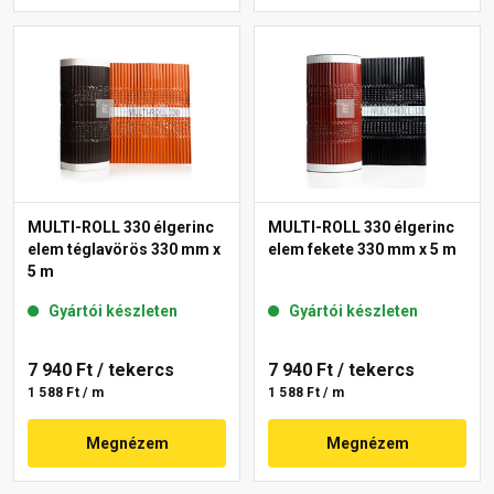
MULTI-ROLL 330 élgerinc
MULTI-ROLL 330 élgerinc
elem téglavörös 330 mm x
elem fekete 330 mm x 5 m
5 m
Gyártói készleten
Gyártói készleten
7 940 Ft
/ tekercs
7 940 Ft
/ tekercs
1 588 Ft / m
1 588 Ft / m
Megnézem
Megnézem