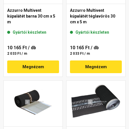
Azzurro Multivent
Azzurro Multivent
kúpalátét barna 30 cm x 5
kúpalátét téglavörös 30
m
cm x 5 m
Gyártói készleten
Gyártói készleten
10 165 Ft
/ db
10 165 Ft
/ db
2 033 Ft / m
2 033 Ft / m
Megnézem
Megnézem