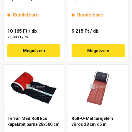
Rendelésre
Rendelésre
10 165 Ft
/ db
9 215 Ft
/ db
2 033 Ft / m
Megnézem
Megnézem
Terrán MediRoll Eco
Roll-O-Mat taréjelem
kúpalátét barna 28x500 cm
vörös 28 cm x 5 m