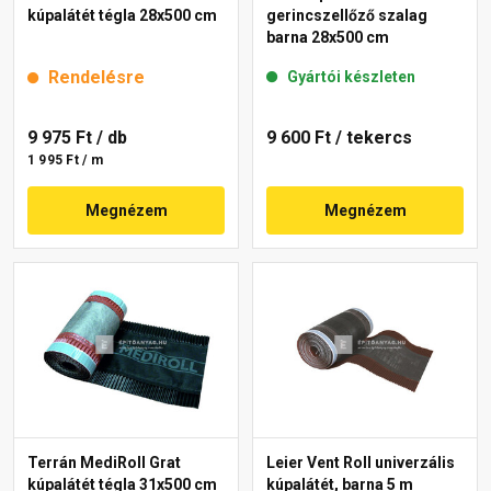
kúpalátét tégla 28x500 cm
gerincszellőző szalag
barna 28x500 cm
Rendelésre
Gyártói készleten
9 975 Ft
/ db
9 600 Ft
/ tekercs
1 995 Ft / m
Megnézem
Megnézem
Terrán MediRoll Grat
Leier Vent Roll univerzális
kúpalátét tégla 31x500 cm
kúpalátét, barna 5 m