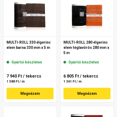
MULTI-ROLL 330 élgerinc
MULTI-ROLL 280 élgerinc
elem barna 330 mm x 5 m
elem téglavörös 280 mm x
5 m
Gyártói készleten
Gyártói készleten
7 940 Ft
/ tekercs
6 805 Ft
/ tekercs
1 588 Ft / m
1 361 Ft / m
Megnézem
Megnézem