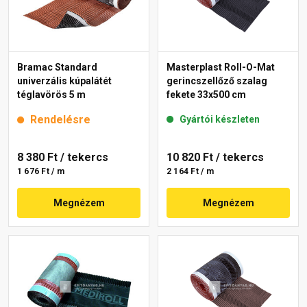
Bramac Standard
Masterplast Roll-O-Mat
univerzális kúpalátét
gerincszellőző szalag
téglavörös 5 m
fekete 33x500 cm
Rendelésre
Gyártói készleten
8 380 Ft
/ tekercs
10 820 Ft
/ tekercs
1 676 Ft / m
2 164 Ft / m
Megnézem
Megnézem