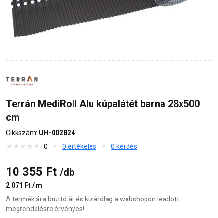
Terrán MediRoll Alu kúpalátét barna 28x500
cm
Cikkszám:
UH-002824
0
0 értékelés
0 kérdés
10 355 Ft
/db
2 071 Ft / m
A termék ára bruttó ár és kizárólag a webshopon leadott
megrendelésre érvényes!