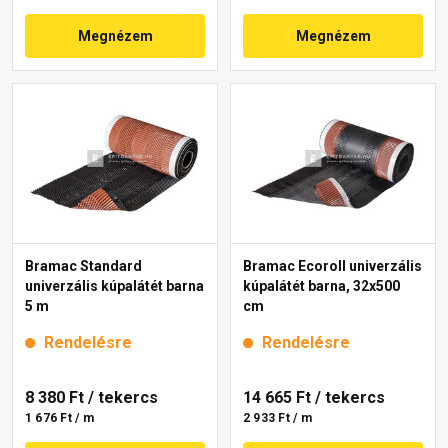
Megnézem
Megnézem
Bramac Standard
Bramac Ecoroll univerzális
univerzális kúpalátét barna
kúpalátét barna, 32x500
5 m
cm
Rendelésre
Rendelésre
8 380 Ft
/ tekercs
14 665 Ft
/ tekercs
1 676 Ft / m
2 933 Ft / m