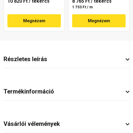
10 820 Ft
/ tekercs
8 765 Ft
/ tekercs
1 753 Ft / m
Megnézem
Megnézem
Részletes leírás
Termékinformáció
Vásárlói vélemények