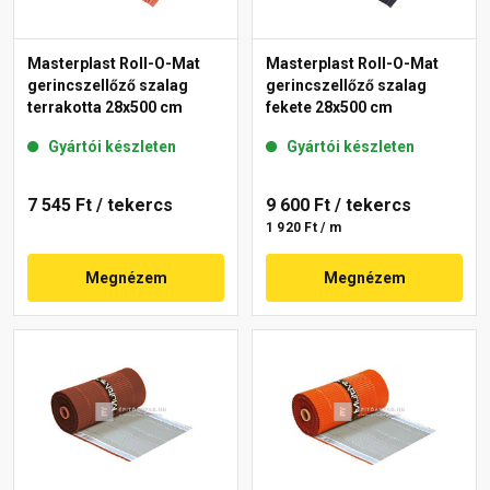
Masterplast Roll-O-Mat
Masterplast Roll-O-Mat
gerincszellőző szalag
gerincszellőző szalag
terrakotta 28x500 cm
fekete 28x500 cm
Gyártói készleten
Gyártói készleten
7 545 Ft
/ tekercs
9 600 Ft
/ tekercs
1 920 Ft / m
Megnézem
Megnézem