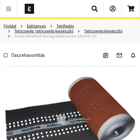
Keresés
Vásárlói vélemények
Kérdések és válaszok
Kapcsolódó cikkek
Főoldal
Építőanyag
Tetőfedés
Tetőcserép, tetőcserép kiegészítő
Tetőcserép kiegészítő
Terrán MediRoll Alu kúpalátét barna 28x500 cm
Összehasonlítás