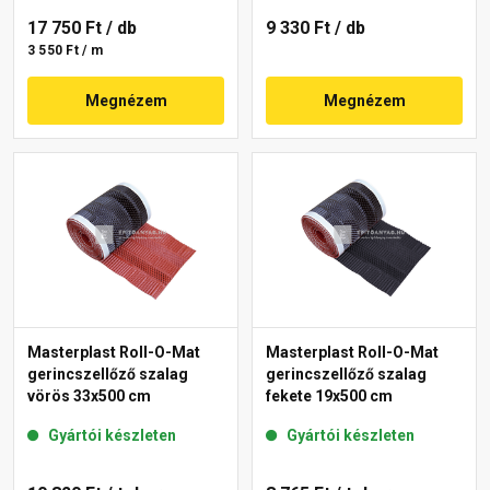
17 750 Ft
/ db
9 330 Ft
/ db
3 550 Ft / m
Megnézem
Megnézem
Masterplast Roll-O-Mat
Masterplast Roll-O-Mat
gerincszellőző szalag
gerincszellőző szalag
vörös 33x500 cm
fekete 19x500 cm
Gyártói készleten
Gyártói készleten