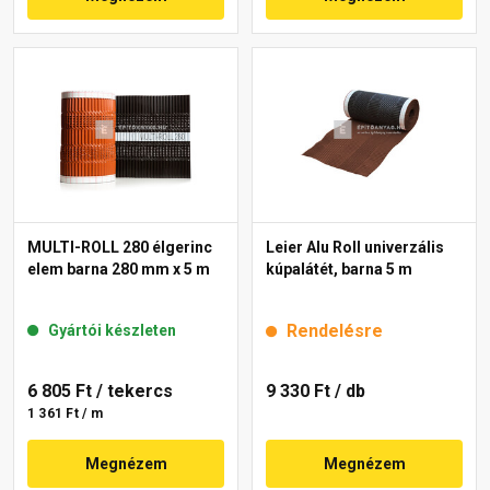
MULTI-ROLL 280 élgerinc
Leier Alu Roll univerzális
elem barna 280 mm x 5 m
kúpalátét, barna 5 m
Rendelésre
Gyártói készleten
6 805 Ft
/ tekercs
9 330 Ft
/ db
1 361 Ft / m
Megnézem
Megnézem