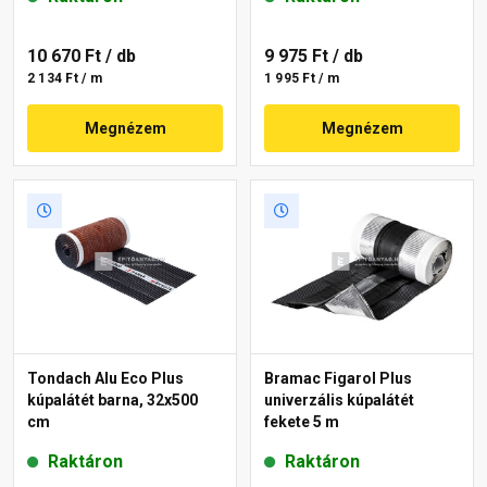
10 670 Ft
/ db
9 975 Ft
/ db
2 134 Ft / m
1 995 Ft / m
Megnézem
Megnézem
Tondach Alu Eco Plus
Bramac Figarol Plus
kúpalátét barna, 32x500
univerzális kúpalátét
cm
fekete 5 m
Raktáron
Raktáron