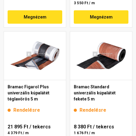
3 550 Ft / m
Megnézem
Megnézem
Bramac Figarol Plus
Bramac Standard
univerzális kúpalátét
univerzális kúpalátét
téglavörös 5 m
fekete 5 m
Rendelésre
Rendelésre
21 895 Ft
/ tekercs
8 380 Ft
/ tekercs
4 379 Ft / m
1 676 Ft / m