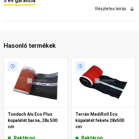
5 év garancia
Részletes leírás
Hasonló termékek
Tondach Alu Eco Plus
Terrán MediRoll Eco
kúpalátét barna, 28x 500
kúpalátét fekete 28x500
cm
cm
Raktáron
Raktáron