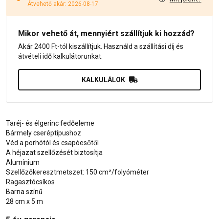
Átvehető akár: 2026-08-17
Mikor vehető át, mennyiért szállítjuk ki hozzád?
Akár 2400 Ft-tól kiszállítjuk. Használd a szállítási díj és
átvételi idő kalkulátorunkat.
KALKULÁLOK
Taréj- és élgerinc fedőeleme
Bármely cseréptípushoz
Véd a porhótól és csapóesőtől
A héjazat szellőzését biztosítja
Alumínium
Szellőzőkeresztmetszet: 150 cm²/folyóméter
Ragasztócsíkos
Barna színű
28 cm x 5 m