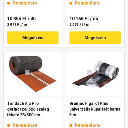
Rendelésre
Rendelésre
10 355 Ft
/ db
10 165 Ft
/ db
2 071 Ft / m
2 033 Ft / m
Megnézem
Megnézem
Tondach Alu Pro
Bramac Figarol Plus
gerincszellőző szalag
univerzális kúpalátét barna
fekete 28x500 cm
5 m
Rendelésre
Rendelésre