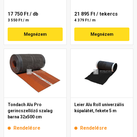
17 750 Ft
/ db
21 895 Ft
/ tekercs
3 550 Ft / m
4 379 Ft / m
Megnézem
Megnézem
Tondach Alu Pro
Leier Alu Roll univerzális
gerincszellőző szalag
kúpalátét, fekete 5 m
barna 32x500 cm
Rendelésre
Rendelésre