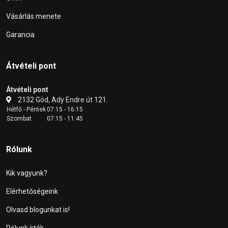
Vásárlás menete
Garancia
Átvételi pont
Átvételi pont
2132 Göd, Ady Endre út 121.
Hétfő - Péntek
07:15 - 16:15
Szombat
07:15 - 11:45
Rólunk
Kik vagyunk?
Elérhetőségeink
Olvasd blogunkat is!
Rólunk írták