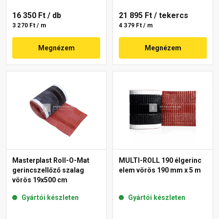
16 350 Ft
/ db
21 895 Ft
/ tekercs
3 270 Ft / m
4 379 Ft / m
Megnézem
Megnézem
Masterplast Roll-O-Mat
MULTI-ROLL 190 élgerinc
gerincszellőző szalag
elem vörös 190 mm x 5 m
vörös 19x500 cm
Gyártói készleten
Gyártói készleten