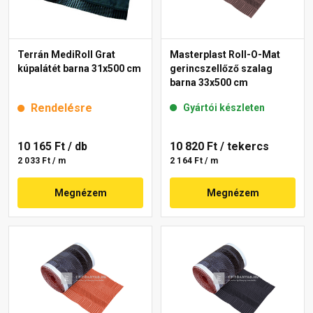
Terrán MediRoll Grat
Masterplast Roll-O-Mat
kúpalátét barna 31x500 cm
gerincszellőző szalag
barna 33x500 cm
Rendelésre
Gyártói készleten
10 165 Ft
/ db
10 820 Ft
/ tekercs
2 033 Ft / m
2 164 Ft / m
Megnézem
Megnézem