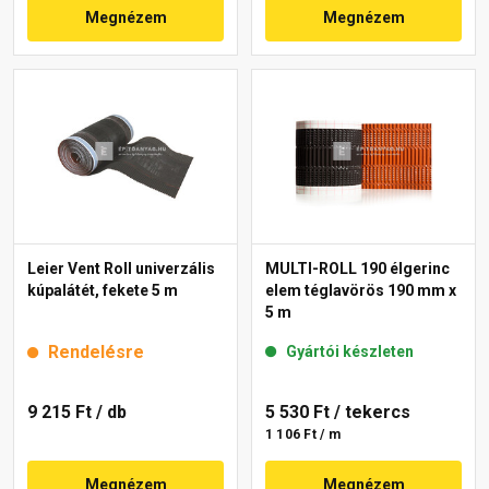
Megnézem
Megnézem
Leier Vent Roll univerzális
MULTI-ROLL 190 élgerinc
kúpalátét, fekete 5 m
elem téglavörös 190 mm x
5 m
Rendelésre
Gyártói készleten
9 215 Ft
/ db
5 530 Ft
/ tekercs
1 106 Ft / m
Megnézem
Megnézem