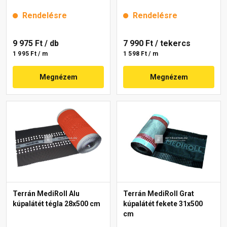
Rendelésre
Rendelésre
9 975 Ft
/ db
7 990 Ft
/ tekercs
1 995 Ft / m
1 598 Ft / m
Megnézem
Megnézem
Terrán MediRoll Alu
Terrán MediRoll Grat
kúpalátét tégla 28x500 cm
kúpalátét fekete 31x500
cm