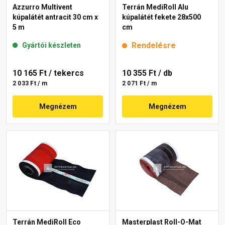
Azzurro Multivent
Terrán MediRoll Alu
kúpalátét antracit 30 cm x
kúpalátét fekete 28x500
5 m
cm
Rendelésre
Gyártói készleten
10 165 Ft
/ tekercs
10 355 Ft
/ db
2 033 Ft / m
2 071 Ft / m
Megnézem
Megnézem
Terrán MediRoll Eco
Masterplast Roll-O-Mat