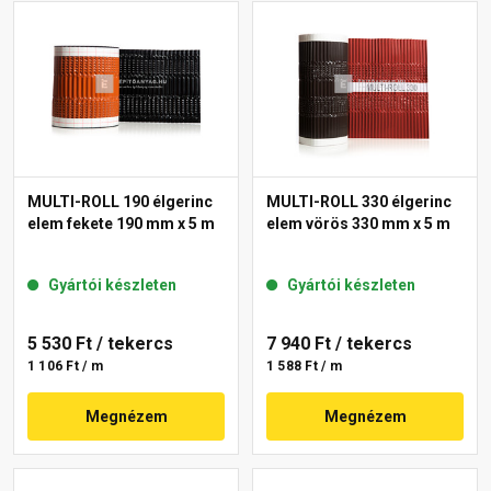
MULTI-ROLL 190 élgerinc
MULTI-ROLL 330 élgerinc
elem fekete 190 mm x 5 m
elem vörös 330 mm x 5 m
Gyártói készleten
Gyártói készleten
5 530 Ft
/ tekercs
7 940 Ft
/ tekercs
1 106 Ft / m
1 588 Ft / m
Megnézem
Megnézem