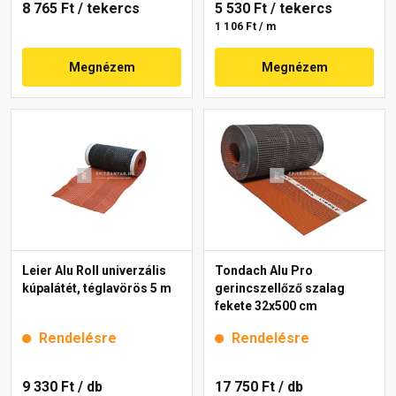
8 765 Ft
/ tekercs
5 530 Ft
/ tekercs
1 106 Ft / m
Megnézem
Megnézem
Leier Alu Roll univerzális
Tondach Alu Pro
kúpalátét, téglavörös 5 m
gerincszellőző szalag
fekete 32x500 cm
Rendelésre
Rendelésre
9 330 Ft
/ db
17 750 Ft
/ db