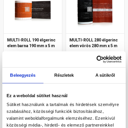
MULTI-ROLL 190 élgerinc
MULTI-ROLL 280 élgerinc
elem barna 190 mm x 5 m
elem vörös 280 mm x 5 m
Gyártói készleten
Gyártói készleten
Beleegyezés
Részletek
A sütikről
5 530 Ft
/ tekercs
6 805 Ft
/ tekercs
1 106 Ft / m
1 361 Ft / m
Ez a weboldal sütiket használ
Megnézem
Megnézem
Sütiket használunk a tartalmak és hirdetések személyre
szabásához, közösségi funkciók biztosításához,
valamint weboldalforgalmunk elemzéséhez. Ezenkívül
közösségi média-, hirdető- és elemező partnereinkkel