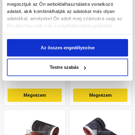
megosztjuk az Ön weboldalhasználatra vonatkozó
adatait, akik kombinálhatják az adatokat más olyan
adatokkal, amelyeket Ön adott meg számukra vagy az
Ön által használt más szolgáltatásokból gyűjtöttek.
Masterplast Roll-O-Mat
Leier Vent Roll univerzális
gerincszellőző szalag
kúpalátét, téglavörös 5 m
Az összes engedélyezése
barna 19x500 cm
Rendelésre
Gyártói készleten
Testre szabás
8 765 Ft
/ tekercs
9 215 Ft
/ db
Megnézem
Megnézem