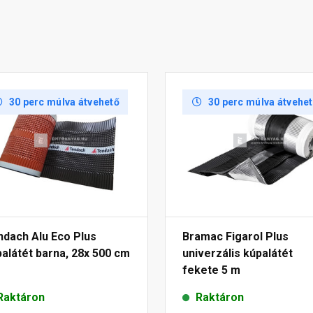
30 perc múlva átvehető
30 perc múlva átvehe
ndach Alu Eco Plus
Bramac Figarol Plus
alátét barna, 28x 500 cm
univerzális kúpalátét
fekete 5 m
Raktáron
Raktáron