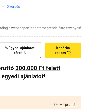
0 kérdés
zárólag a webshopon leadott megrendelésre érvényes!
% Egyedi ajánlatot
Kosárba
kérek %
rakom
bruttó
300.000 Ft felett
 egyedi ajánlatot!
Mit jelent?
2