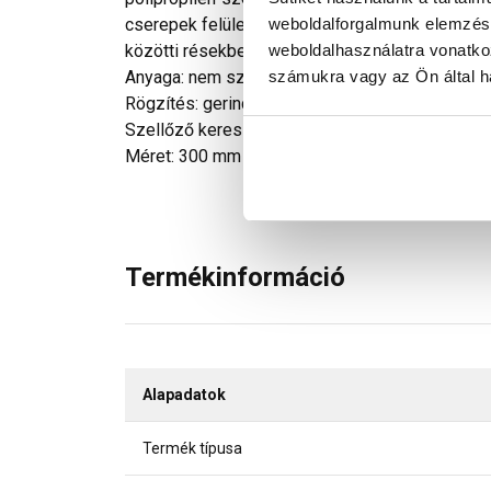
weboldalforgalmunk elemzésé
cserepek felületéhez kell ragasztani. A cserepe
weboldalhasználatra vonatko
közötti résekbe.
számukra vagy az Ön által ha
Anyaga: nem szőtt polipropilén szövet, erősítet
Rögzítés: gerincléchez szegezve és a cserepe
Szellőző keresztmetszet: 250 cm2/fm
Méret: 300 mm széles, 5 m hosszú tekercsben
Termékinformáció
Alapadatok
Termék típusa