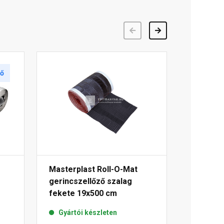
Előző
Következő
tő
Masterplast Roll-O-Mat
gerincszellőző szalag
fekete 19x500 cm
Gyártói készleten