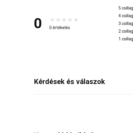
5 csilla
4 csilla
0
3 csilla
0 értékelés
2 csilla
1 csilla
Kérdések és válaszok