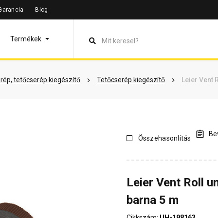
Garancia
Blog
leírás
Termékinformáció
Vásárlói vélemények
Kérdések 
Termékek
rép, tetőcserép kiegészítő
Tetőcserép kiegészítő
Leier Vent 
Bev
Összehasonlítás
Leier Vent Roll u
barna 5 m
Cikkszám:
UH-198163