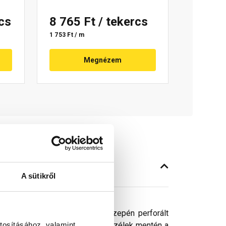
rcs
8 765 Ft
/ tekercs
1 753 Ft / m
Megnézem
A sütikről
éles, butil ragasztócsíkkal, közepén perforált
tosításához, valamint
cre kell fektetni és a hosszanti szélek mentén a