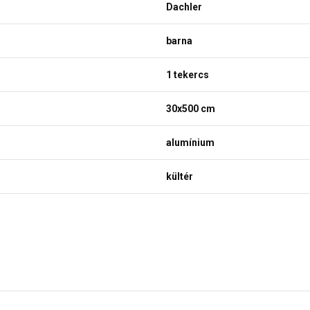
Dachler
barna
1 tekercs
30x500 cm
alumínium
kültér