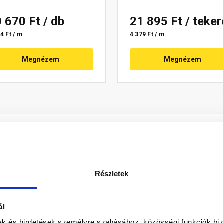
0 670 Ft
/ db
21 895 Ft
/ teke
4 Ft / m
4 379 Ft / m
Megnézem
Megnézem
Részletek
ál
dalain 80 mm széles, redőzött alumínium szegéllyel, 30 mm sz
mak és hirdetések személyre szabásához, közösségi funkciók biz
erinc vonalában a kúpcserépsor alatt kell elhelyezni. A gerinclé