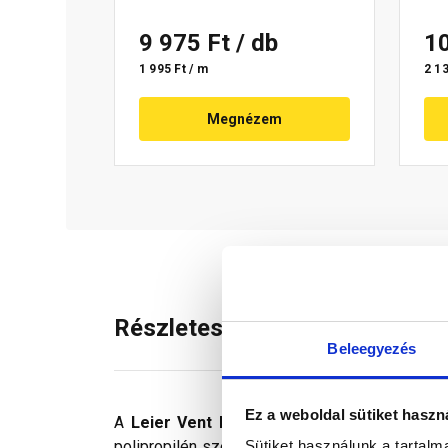
9 975 Ft
/ db
1
1 995 Ft / m
2 13
Megnézem
Részletes leírás
Beleegyezés
Ez a weboldal sütiket haszn
A
Leier Vent Roll kúpalátét tekercs
, az ol
Sütiket használunk a tartal
polipropilén szellőzősávval. A taréj- és az élg