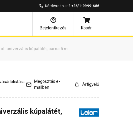
Kérdésed van?
+36/1-9999-686
és válaszok
Kapcsolódó cikkek
Bejelentkezés
Kosár
Roll univerzális kúpalátét, barna 5 m
Megosztás e-
ásárlólistára
Árfigyelő
mailben
niverzális kúpalátét,