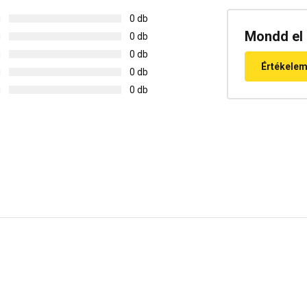
g
0 db
Mondd el 
g
0 db
g
0 db
Értékele
g
0 db
g
0 db