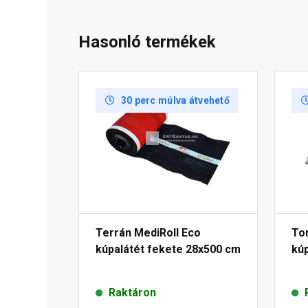
Hasonló termékek
30 perc múlva átvehető
Terrán MediRoll Eco
To
kúpalátét fekete 28x500 cm
kúp
Raktáron