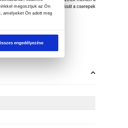
einkkel megosztjuk az Ön
b rovarok, valamint a porhó bejutását a cserepek
l, amelyeket Ön adott meg
összes engedélyezése