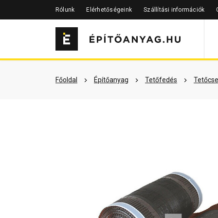
Rólunk
Elérhetőségeink
Szállítási információk
Szükséged lehet rá
Részletes 
Főoldal
Építőanyag
Tetőfedés
Tetőcse