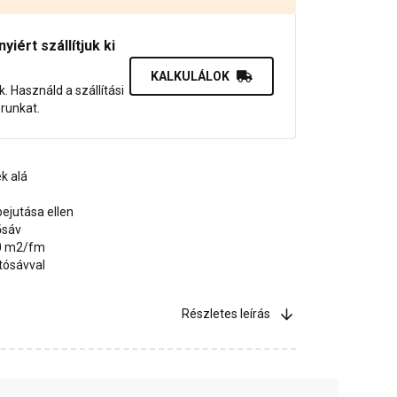
iért szállítjuk ki
KALKULÁLOK
uk. Használd a szállítási
orunkat.
k alá
ejutása ellen
ősáv
50 m2/fm
tósávval
Részletes leírás