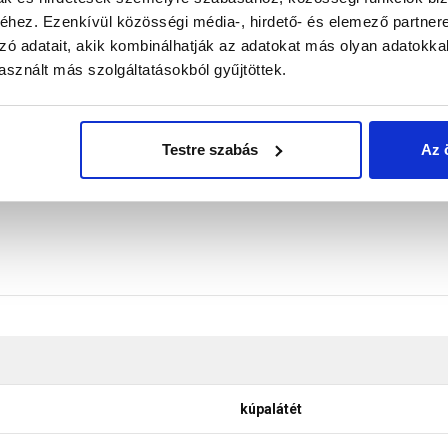
hez. Ezenkívül közösségi média-, hirdető- és elemező partner
k profiljához igazítható, alaktartó. meggátolja a madarak, nagyob
zó adatait, akik kombinálhatják az adatokat más olyan adatokka
sznált más szolgáltatásokból gyűjtöttek.
t alumínium szegéllyel
khez ragasztva
Testre szabás
Az 
kúpalátét