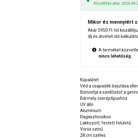
Kiszállítás akár: 2026-08-
Mikor és mennyiért s
Akár 5950 Ft-tól kiszállítj
díj és átvételi idő kalkulát
A terméket közvetlen
nincs lehetőség.
Kúpalátét
Véd a csapadék bejutása elle
Biztosítja a szellőzést a geri
Bármely cseréptípushoz
UV álló
Alumínium
Ragasztócsíkos
Lakkozott, festett felületű
Vörös színű
28 cm széles