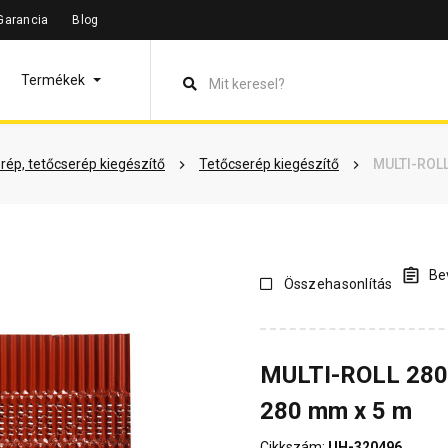
Garancia
Blog
leírás
Termékinformáció
Vásárlói vélemények
Kérdések 
Termékek
rép, tetőcserép kiegészítő
Tetőcserép kiegészítő
MULTI-ROLL
Bev
Összehasonlítás
MULTI-ROLL 280 
280 mm x 5 m
Cikkszám:
UH-320496