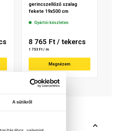
gerincszellőző szalag
fekete 19x500 cm
Gyártói készleten
rcs
8 765 Ft
/ tekercs
1 753 Ft / m
Megnézem
A sütikről
tosításához, valamint