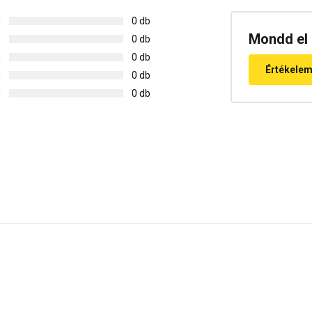
g
0 db
Mondd el 
g
0 db
g
0 db
Értékele
g
0 db
g
0 db