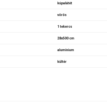
kúpalátét
vörös
1 tekercs
28x500 cm
alumínium
kültér