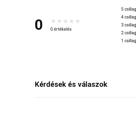
5 csilla
4 csilla
0
3 csilla
0 értékelés
2 csilla
1 csilla
Kérdések és válaszok