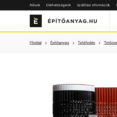
Rólunk
Elérhetőségeink
Szállítási információk
Szükséged lehet rá
Részletes 
Főoldal
Építőanyag
Tetőfedés
Tetőcse