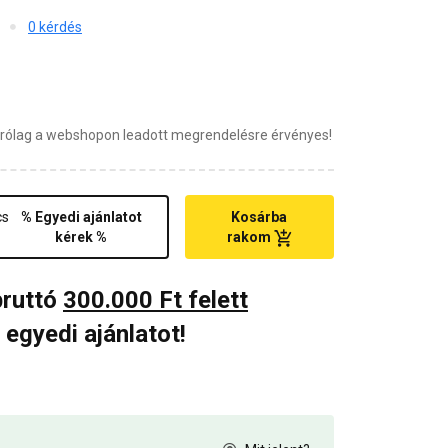
0 kérdés
zárólag a webshopon leadott megrendelésre érvényes!
cs
% Egyedi ajánlatot
Kosárba
kérek %
rakom
bruttó
300.000 Ft felett
 egyedi ajánlatot!