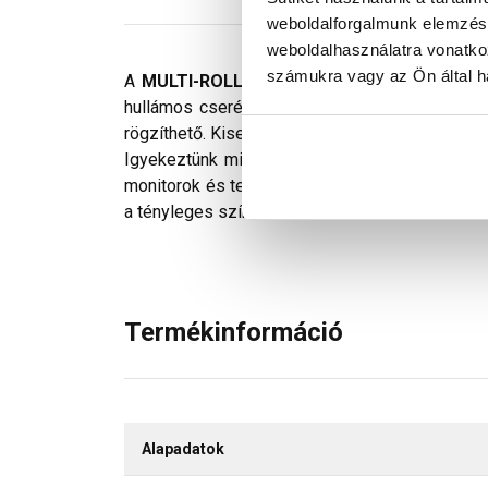
weboldalforgalmunk elemzésé
weboldalhasználatra vonatko
számukra vagy az Ön által ha
A
MULTI-ROLL élgerinc elem
kiváló védeleme
hullámos cserép esetén is használható, jól ala
rögzíthető. Kisebb hullámú cserepekhez vagy ki
Igyekeztünk minden technikailag lehetséges mó
monitorok és telefonok kijelzőin megjelenő szí
a tényleges színektől.
Termékinformáció
Alapadatok