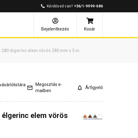
Kérdésed van?
+36/1-9999-686
és válaszok
Kapcsolódó cikkek
Bejelentkezés
Kosár
 280 élgerinc elem vörös 280 mm x 5 m
Megosztás e-
ásárlólistára
Árfigyelő
mailben
élgerinc elem vörös