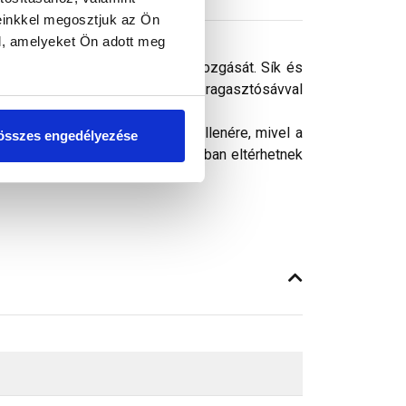
einkkel megosztjuk az Ön
l, amelyeket Ön adott meg
tt biztosítja a levegő szabad mozgását. Sík és
 formáját. Két oldalán található ragasztósávval
ósághű megjelenítését. Ennek ellenére, mivel a
összes engedélyezése
peken látható színek árnyalataikban eltérhetnek