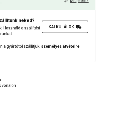
Mit jelent?
20
zállítunk neked?
KALKULÁLOK
uk. Használd a szállítási
orunkat.
 a gyártótól szállítjuk,
személyes átvételre
n
nc vonalon