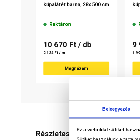
kúpalátét barna, 28x 500 cm
kú
Raktáron
10 670 Ft
/ db
9
2 134 Ft / m
1 99
Megnézem
Beleegyezés
Ez a weboldal sütiket haszn
Részletes leírás
Sütiket használunk a tartal