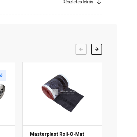
Részletes leírás
Előző
Következő
tő
Masterplast Roll-O-Mat