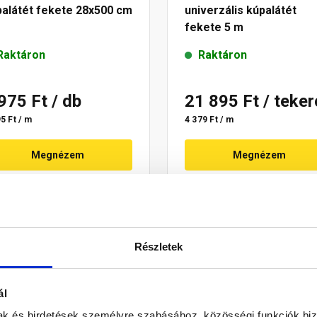
palátét fekete 28x500 cm
univerzális kúpalátét
fekete 5 m
Raktáron
Raktáron
 975 Ft
/ db
21 895 Ft
/ teke
5 Ft / m
4 379 Ft / m
Megnézem
Megnézem
Részletek
ál
mak és hirdetések személyre szabásához, közösségi funkciók biz