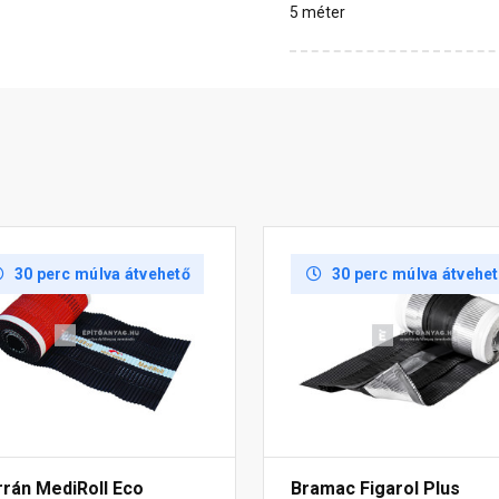
5 méter
30 perc múlva átvehető
30 perc múlva átvehe
rrán MediRoll Eco
Bramac Figarol Plus