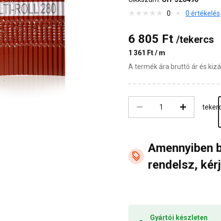
0
0 értékelés
6 805 Ft
/tekercs
1 361 Ft / m
A termék ára bruttó ár és ki
teker
Amennyiben 
rendelsz, kérj
Gyártói készleten