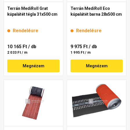
Terrán MediRoll Grat
Terrán MediRoll Eco
kúpalátét tégla 31x500 cm
kúpalátét barna 28x500 cm
Rendelésre
Rendelésre
10 165 Ft
/ db
9 975 Ft
/ db
2 033 Ft / m
1 995 Ft / m
Megnézem
Megnézem