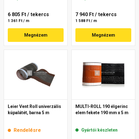
6 805 Ft
/ tekercs
7 940 Ft
/ tekercs
1 361 Ft / m
1 588 Ft / m
Megnézem
Megnézem
Leier Vent Roll univerzális
MULTI-ROLL 190 élgerinc
kúpalátét, barna 5 m
elem fekete 190 mm x 5 m
Rendelésre
Gyártói készleten