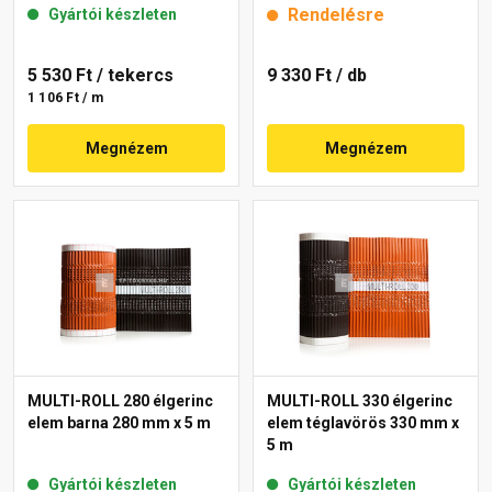
Rendelésre
Gyártói készleten
5 530 Ft
/ tekercs
9 330 Ft
/ db
1 106 Ft / m
Megnézem
Megnézem
MULTI-ROLL 280 élgerinc
MULTI-ROLL 330 élgerinc
elem barna 280 mm x 5 m
elem téglavörös 330 mm x
5 m
Gyártói készleten
Gyártói készleten