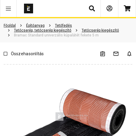
Keresés
Vásárlói vélemények
Kérdések és válaszok
Kapcsolódó cikkek
Főoldal
Építőanyag
Tetőfedés
Tetőcserép, tetőcserép kiegészítő
Tetőcserép kiegészítő
Bramac Standard univerzális kúpalátét fekete 5 m
Összehasonlítás