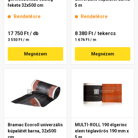
fekete 32x500 cm
5 m
Rendelésre
Rendelésre
17 750 Ft
/ db
8 380 Ft
/ tekercs
3 550 Ft / m
1 676 Ft / m
Megnézem
Megnézem
Bramac Ecoroll univerzális
MULTI-ROLL 190 élgerinc
kúpalátét barna, 32x500
elem téglavörös 190 mm x
cm
5 m