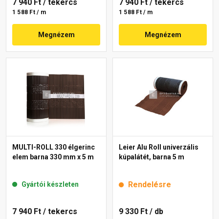
7 940 Ft
/ tekercs
7 940 Ft
/ tekercs
1 588 Ft / m
1 588 Ft / m
Megnézem
Megnézem
MULTI-ROLL 330 élgerinc
Leier Alu Roll univerzális
elem barna 330 mm x 5 m
kúpalátét, barna 5 m
Rendelésre
Gyártói készleten
7 940 Ft
/ tekercs
9 330 Ft
/ db