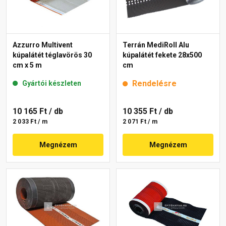
Azzurro Multivent
Terrán MediRoll Alu
kúpalátét téglavörös 30
kúpalátét fekete 28x500
cm x 5 m
cm
Rendelésre
Gyártói készleten
10 165 Ft
/ db
10 355 Ft
/ db
2 033 Ft / m
2 071 Ft / m
Megnézem
Megnézem