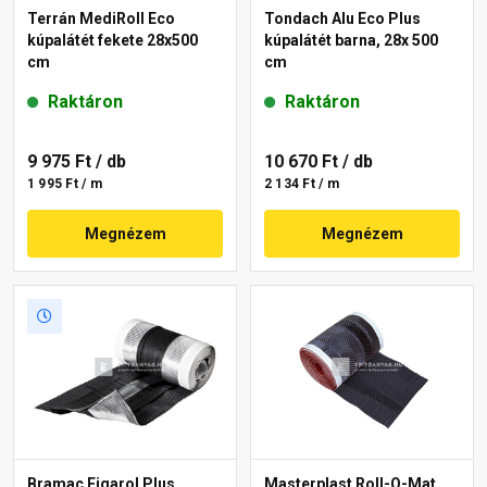
Terrán MediRoll Eco
Tondach Alu Eco Plus
kúpalátét fekete 28x500
kúpalátét barna, 28x 500
cm
cm
Raktáron
Raktáron
9 975 Ft
/ db
10 670 Ft
/ db
1 995 Ft / m
2 134 Ft / m
Megnézem
Megnézem
Bramac Figarol Plus
Masterplast Roll-O-Mat