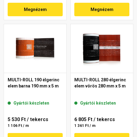
Megnézem
Megnézem
MULTI-ROLL 190 élgerinc
MULTI-ROLL 280 élgerinc
elem barna 190 mm x 5 m
elem vörös 280 mm x 5 m
Gyártói készleten
Gyártói készleten
5 530 Ft
/ tekercs
6 805 Ft
/ tekercs
1 106 Ft / m
1 361 Ft / m