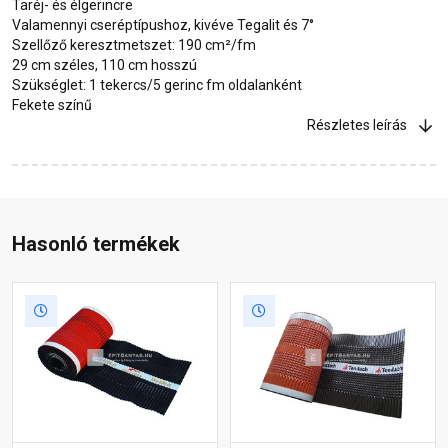
Taréj- és élgerincre
Valamennyi cseréptípushoz, kivéve Tegalit és 7°
Szellőző keresztmetszet: 190 cm²/fm
29 cm széles, 110 cm hosszú
Szükséglet: 1 tekercs/5 gerinc fm oldalanként
Fekete színű
Részletes leírás
Hasonló termékek