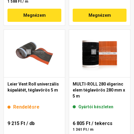
1 588 Ft / m
Megnézem
Megnézem
Leier Vent Roll univerzális
MULTI-ROLL 280 élgerinc
kúpalátét, téglavörös 5 m
elem téglavörös 280 mm x
5 m
Rendelésre
Gyártói készleten
9 215 Ft
/ db
6 805 Ft
/ tekercs
1 361 Ft / m