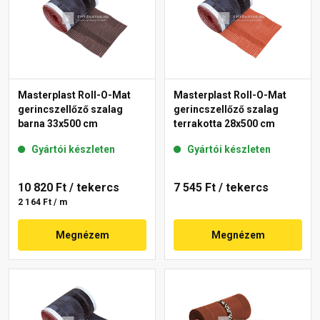
Masterplast Roll-O-Mat
Masterplast Roll-O-Mat
gerincszellőző szalag
gerincszellőző szalag
barna 33x500 cm
terrakotta 28x500 cm
Gyártói készleten
Gyártói készleten
10 820 Ft
/ tekercs
7 545 Ft
/ tekercs
2 164 Ft / m
Megnézem
Megnézem