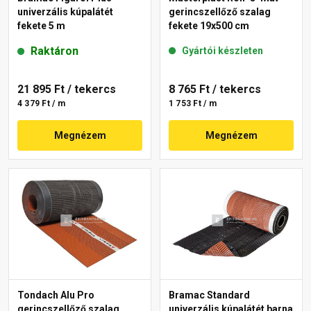
univerzális kúpalátét
gerincszellőző szalag
fekete 5 m
fekete 19x500 cm
Raktáron
Gyártói készleten
21 895 Ft
/ tekercs
8 765 Ft
/ tekercs
4 379 Ft / m
1 753 Ft / m
Megnézem
Megnézem
Tondach Alu Pro
Bramac Standard
gerincszellőző szalag
univerzális kúpalátét barna