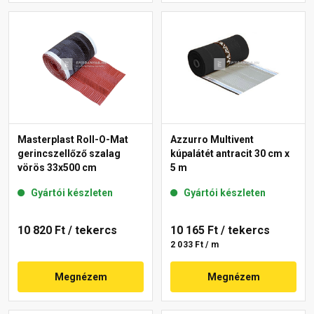
Masterplast Roll-O-Mat
Azzurro Multivent
gerincszellőző szalag
kúpalátét antracit 30 cm x
vörös 33x500 cm
5 m
Gyártói készleten
Gyártói készleten
10 820 Ft
/ tekercs
10 165 Ft
/ tekercs
2 033 Ft / m
Megnézem
Megnézem