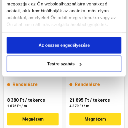
megosztjuk az Ön weboldalhasználatra vonatkozó
adatait, akik kombinálhatják az adatokat más olyan
adatokkal, amelyeket Ön adott meg számukra vagy az
Ön által használt más szolgáltatásokból gyűjtöttek.
Az összes engedélyezése
Bramac Standard
Bramac Figarol Plus
Testre szabás
univerzális kúpalátét
univerzális kúpalátét
téglavörös 5 m
téglavörös 5 m
Rendelésre
Rendelésre
8 380 Ft
/ tekercs
21 895 Ft
/ tekercs
1 676 Ft / m
4 379 Ft / m
Megnézem
Megnézem