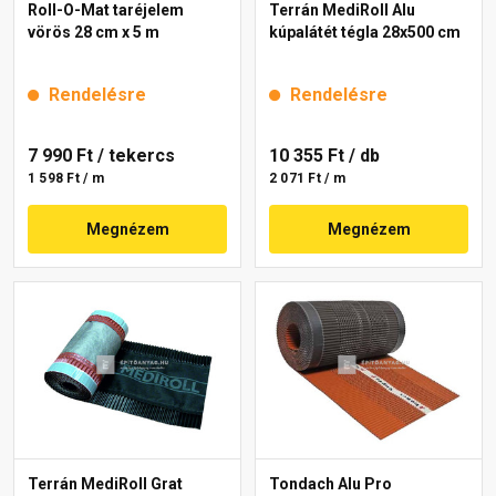
Roll-O-Mat taréjelem
Terrán MediRoll Alu
vörös 28 cm x 5 m
kúpalátét tégla 28x500 cm
Rendelésre
Rendelésre
7 990 Ft
/ tekercs
10 355 Ft
/ db
1 598 Ft / m
2 071 Ft / m
Megnézem
Megnézem
Terrán MediRoll Grat
Tondach Alu Pro