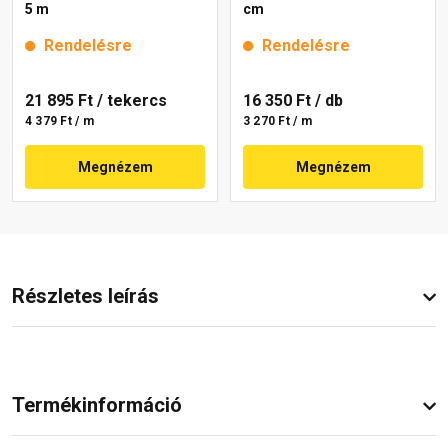
5 m
cm
Rendelésre
Rendelésre
21 895 Ft
/ tekercs
16 350 Ft
/ db
4 379 Ft / m
3 270 Ft / m
Megnézem
Megnézem
Részletes leírás
Termékinformáció