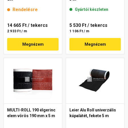
Rendelésre
Gyártói készleten
14 665 Ft
/ tekercs
5 530 Ft
/ tekercs
2 933 Ft / m
1 106 Ft / m
Megnézem
Megnézem
MULTI-ROLL 190 élgerinc
Leier Alu Roll univerzális
elem vörös 190 mm x 5 m
kúpalátét, fekete 5 m