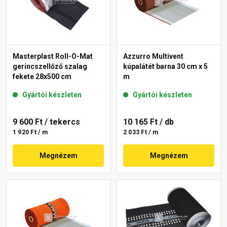
Masterplast Roll-O-Mat
Azzurro Multivent
gerincszellőző szalag
kúpalátét barna 30 cm x 5
fekete 28x500 cm
m
Gyártói készleten
Gyártói készleten
9 600 Ft
/ tekercs
10 165 Ft
/ db
1 920 Ft / m
2 033 Ft / m
Megnézem
Megnézem