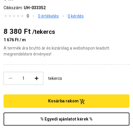
Cikkszám:
UH-033352
0
0 értékelés
0 kérdés
8 380 Ft
/tekercs
1 676 Ft / m
A termék ára bruttó ár és kizárólag a webshopon leadott
megrendelésre érvényes!
tekercs
Kosárba rakom
% Egyedi ajánlatot kérek %