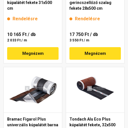
kúpalátét fekete 31x500
gerincszellőző szalag
cm
fekete 28x500 cm
Rendelésre
Rendelésre
10 165 Ft
/ db
17 750 Ft
/ db
2 033 Ft / m
3 550 Ft / m
Megnézem
Megnézem
Bramac Figarol Plus
Tondach Alu Eco Plus
univerzális kúpalátét barna
kúpalátét fekete, 32x500