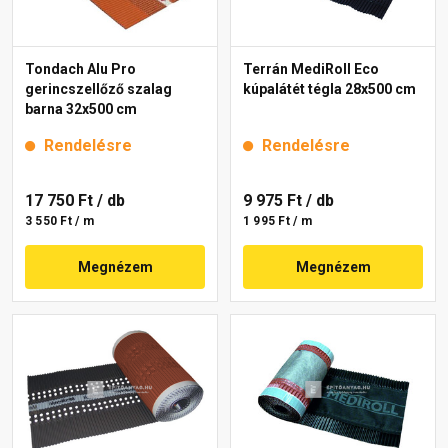
Tondach Alu Pro
Terrán MediRoll Eco
gerincszellőző szalag
kúpalátét tégla 28x500 cm
barna 32x500 cm
Rendelésre
Rendelésre
17 750 Ft
/ db
9 975 Ft
/ db
3 550 Ft / m
1 995 Ft / m
Megnézem
Megnézem