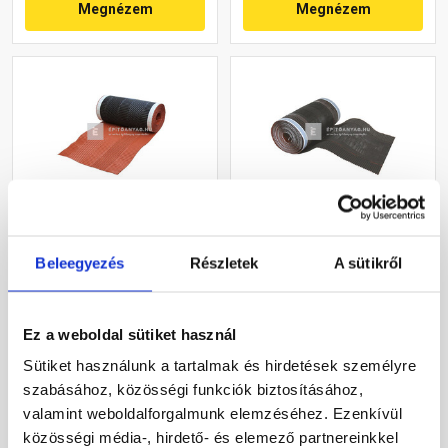
Megnézem
Megnézem
Leier Alu Roll univerzális
Leier Vent Roll univerzális
kúpalátét, téglavörös 5 m
kúpalátét, fekete 5 m
Beleegyezés
Részletek
A sütikről
Rendelésre
Rendelésre
Ez a weboldal sütiket használ
Sütiket használunk a tartalmak és hirdetések személyre
9 330 Ft
/ db
9 215 Ft
/ db
szabásához, közösségi funkciók biztosításához,
valamint weboldalforgalmunk elemzéséhez. Ezenkívül
közösségi média-, hirdető- és elemező partnereinkkel
Megnézem
Megnézem