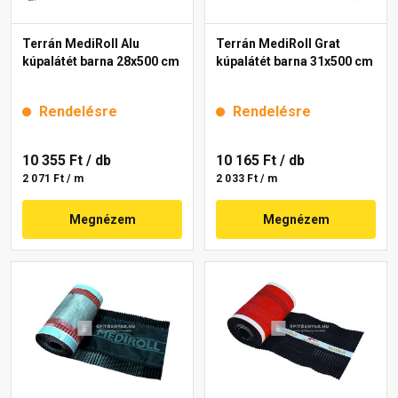
Terrán MediRoll Alu
Terrán MediRoll Grat
kúpalátét barna 28x500 cm
kúpalátét barna 31x500 cm
Rendelésre
Rendelésre
10 355 Ft
/ db
10 165 Ft
/ db
2 071 Ft / m
2 033 Ft / m
Megnézem
Megnézem