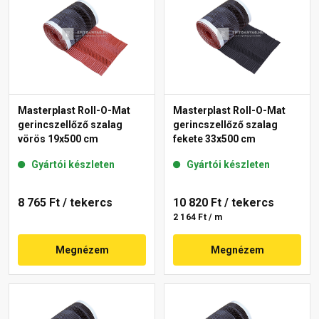
Masterplast Roll-O-Mat
Masterplast Roll-O-Mat
gerincszellőző szalag
gerincszellőző szalag
vörös 19x500 cm
fekete 33x500 cm
Gyártói készleten
Gyártói készleten
8 765 Ft
/ tekercs
10 820 Ft
/ tekercs
2 164 Ft / m
Megnézem
Megnézem