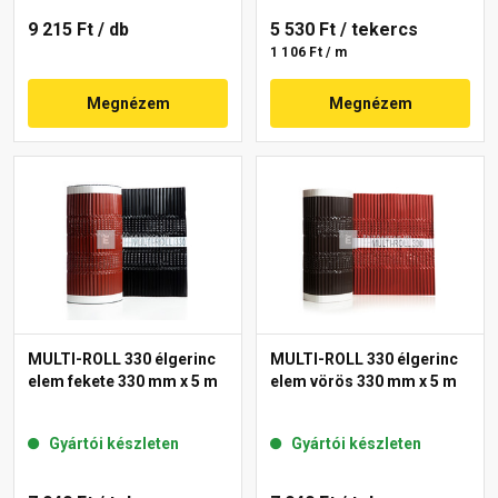
9 215 Ft
/ db
5 530 Ft
/ tekercs
1 106 Ft / m
Megnézem
Megnézem
MULTI-ROLL 330 élgerinc
MULTI-ROLL 330 élgerinc
elem fekete 330 mm x 5 m
elem vörös 330 mm x 5 m
Gyártói készleten
Gyártói készleten