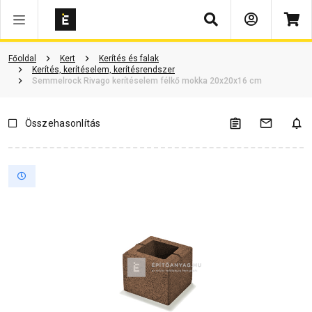
Keresés
Vásárlói vélemények
Kérdések és válaszok
Kapcsolódó cikkek
Főoldal
Kert
Kerítés és falak
Kerítés, kerítéselem, kerítésrendszer
Semmelrock Rivago kerítéselem félkő mokka 20x20x16 cm
Összehasonlítás