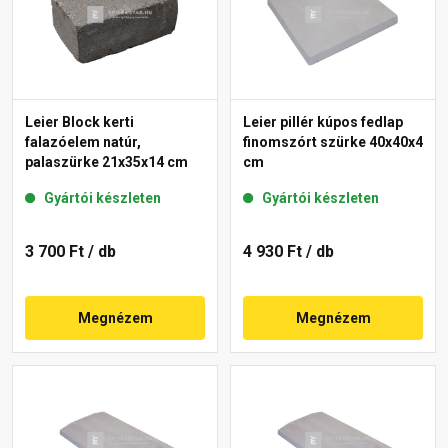
Leier Block kerti
Leier pillér kúpos fedlap
falazóelem natúr,
finomszórt szürke 40x40x4
palaszürke 21x35x14 cm
cm
Gyártói készleten
Gyártói készleten
3 700 Ft
/ db
4 930 Ft
/ db
Megnézem
Megnézem