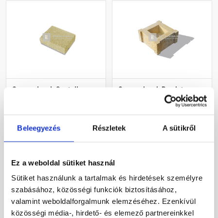
Semmelrock Castello
Semmelrock Bradstone
kerítéselem fedlap
Travero kerítéselem
homoksárga 25x33x8 cm
oszlopkő homokkő
melírozott 30x30x15 cm
Rendelésre
Rendelésre
Beleegyezés
Részletek
A sütikről
3 970 Ft
/ db
21 250 Ft
/ db
Ez a weboldal sütiket használ
Sütiket használunk a tartalmak és hirdetések személyre
Megnézem
Megnézem
szabásához, közösségi funkciók biztosításához,
valamint weboldalforgalmunk elemzéséhez. Ezenkívül
közösségi média-, hirdető- és elemező partnereinkkel