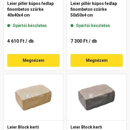
Leier pillér kúpos fedlap
Leier pillér kúpos fedlap
finombeton szürke
finombeton szürke
40x40x4 cm
50x50x4 cm
Gyártói készleten
Gyártói készleten
4 610 Ft
/ db
7 300 Ft
/ db
Megnézem
Megnézem
Leier Block kerti
Leier Block kerti