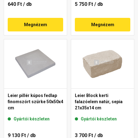
640 Ft
/ db
5 750 Ft
/ db
Megnézem
Megnézem
Leier pillér kúpos fedlap
Leier Block kerti
finomszórt szürke 50x50x4
falazóelem natúr, sepia
cm
21x35x14 cm
Gyártói készleten
Gyártói készleten
9 130 Ft
/ db
3 700 Ft
/ db