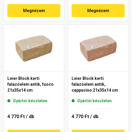
Megnézem
Megnézem
Leier Block kerti
Leier Block kerti
falazóelem antik, fuoco
falazóelem antik,
21x35x14 cm
cappucino 21x35x14 cm
Gyártói készleten
Gyártói készleten
4 770 Ft
/ db
4 770 Ft
/ db