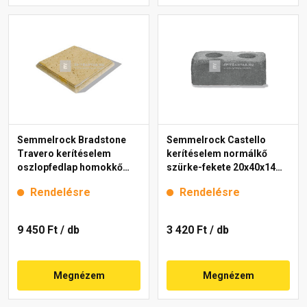
Semmelrock Bradstone
Semmelrock Castello
Travero kerítéselem
kerítéselem normálkő
oszlopfedlap homokkő
szürke-fekete 20x40x14
melírozott 35x35x5 cm
cm
Rendelésre
Rendelésre
9 450 Ft
/ db
3 420 Ft
/ db
Megnézem
Megnézem