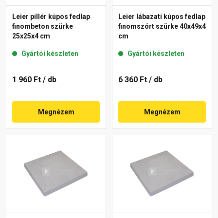
Leier pillér kúpos fedlap
Leier lábazati kúpos fedlap
finombeton szürke
finomszórt szürke 40x49x4
25x25x4 cm
cm
Gyártói készleten
Gyártói készleten
1 960 Ft
/ db
6 360 Ft
/ db
Megnézem
Megnézem