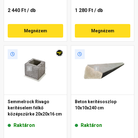
2 440 Ft
/ db
1 280 Ft
/ db
Megnézem
Megnézem
Semmelrock Rivago
Beton kerítésoszlop
kerítéselem félkő
10x10x240 cm
középszürke 20x20x16 cm
Raktáron
Raktáron