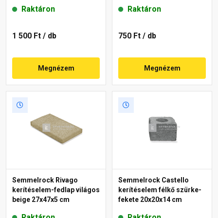
Raktáron
Raktáron
1 500 Ft
/ db
750 Ft
/ db
Megnézem
Megnézem
Semmelrock Rivago
Semmelrock Castello
kerítéselem-fedlap világos
kerítéselem félkő szürke-
beige 27x47x5 cm
fekete 20x20x14 cm
Raktáron
Raktáron