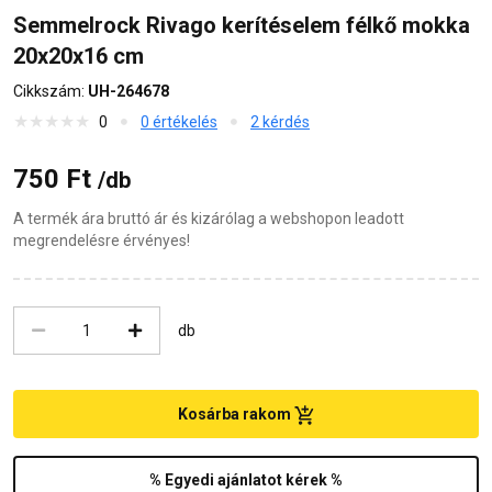
Semmelrock Rivago kerítéselem félkő mokka
20x20x16 cm
Cikkszám:
UH-264678
0
0 értékelés
2 kérdés
750 Ft
/db
A termék ára bruttó ár és kizárólag a webshopon leadott
megrendelésre érvényes!
db
Kosárba rakom
% Egyedi ajánlatot kérek %