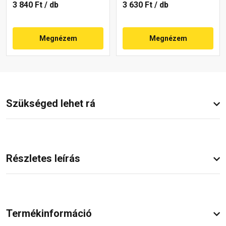
3 840 Ft
/ db
3 630 Ft
/ db
Megnézem
Megnézem
Szükséged lehet rá
Részletes leírás
Termékinformáció