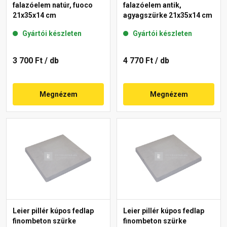
falazóelem natúr, fuoco
falazóelem antik,
21x35x14 cm
agyagszürke 21x35x14 cm
Gyártói készleten
Gyártói készleten
3 700 Ft
/ db
4 770 Ft
/ db
Megnézem
Megnézem
Leier pillér kúpos fedlap
Leier pillér kúpos fedlap
finombeton szürke
finombeton szürke