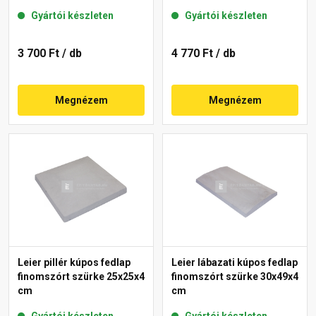
Gyártói készleten
Gyártói készleten
3 700 Ft
/ db
4 770 Ft
/ db
Megnézem
Megnézem
Leier pillér kúpos fedlap
Leier lábazati kúpos fedlap
finomszórt szürke 25x25x4
finomszórt szürke 30x49x4
cm
cm
Gyártói készleten
Gyártói készleten