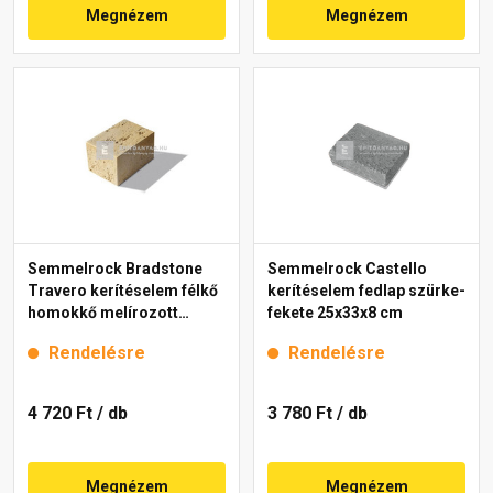
Megnézem
Megnézem
Semmelrock Bradstone
Semmelrock Castello
Travero kerítéselem félkő
kerítéselem fedlap szürke-
homokkő melírozott
fekete 25x33x8 cm
20x20x15 cm
Rendelésre
Rendelésre
4 720 Ft
/ db
3 780 Ft
/ db
Megnézem
Megnézem