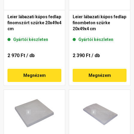
Leier lábazati kúpos fedlap
Leier lábazati kúpos fedlap
finomszórt szürke 20x49x4
finombeton szürke
cm
20x49x4 cm
Gyártói készleten
Gyártói készleten
2 970 Ft
/ db
2 390 Ft
/ db
Megnézem
Megnézem