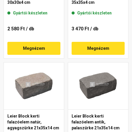
30x30x4 cm
35x35x4 cm
Gyártói készleten
Gyártói készleten
2 580 Ft
/ db
3 470 Ft
/ db
Megnézem
Megnézem
Leier Block kerti
Leier Block kerti
falazóelem natúr,
falazóelem antik,
agyagszürke 21x35x14 cm
palaszürke 21x35x14 cm