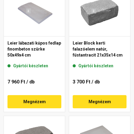
Leier lábazati kúpos fedlap
Leier Block kerti
finombeton szürke
falazóelem natúr,
50x49x4 cm
füstantracit 21x35x14 cm
Gyártói készleten
Gyártói készleten
7 960 Ft
/ db
3 700 Ft
/ db
Megnézem
Megnézem