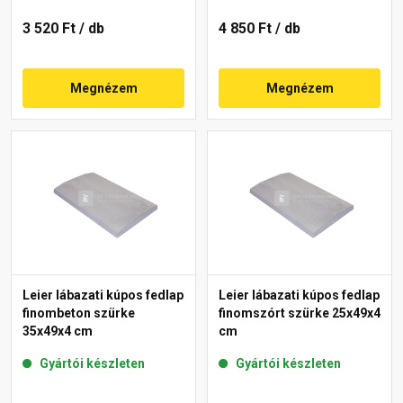
3 520 Ft
/ db
4 850 Ft
/ db
Megnézem
Megnézem
Leier lábazati kúpos fedlap
Leier lábazati kúpos fedlap
finombeton szürke
finomszórt szürke 25x49x4
35x49x4 cm
cm
Gyártói készleten
Gyártói készleten