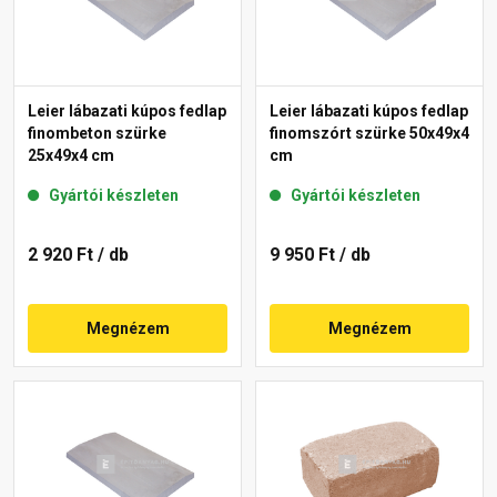
Leier lábazati kúpos fedlap
Leier lábazati kúpos fedlap
finombeton szürke
finomszórt szürke 50x49x4
25x49x4 cm
cm
Gyártói készleten
Gyártói készleten
2 920 Ft
/ db
9 950 Ft
/ db
Megnézem
Megnézem