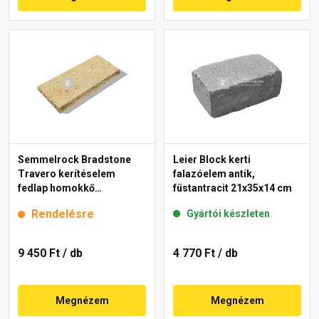
Semmelrock Bradstone
Leier Block kerti
Travero kerítéselem
falazóelem antik,
fedlap homokkő
füstantracit 21x35x14 cm
melírozott 23x50x5 cm
Rendelésre
Gyártói készleten
9 450 Ft
/ db
4 770 Ft
/ db
Megnézem
Megnézem