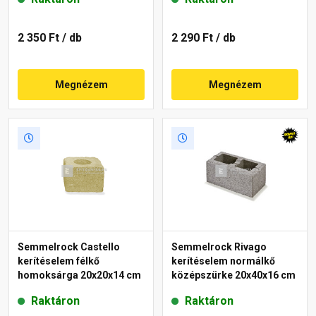
2 350 Ft
/ db
2 290 Ft
/ db
Megnézem
Megnézem
Semmelrock Castello
Semmelrock Rivago
kerítéselem félkő
kerítéselem normálkő
homoksárga 20x20x14 cm
középszürke 20x40x16 cm
Raktáron
Raktáron