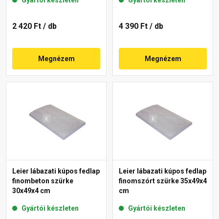
2 420 Ft
/ db
4 390 Ft
/ db
Megnézem
Megnézem
Leier lábazati kúpos fedlap
Leier lábazati kúpos fedlap
finombeton szürke
finomszórt szürke 35x49x4
30x49x4 cm
cm
Gyártói készleten
Gyártói készleten