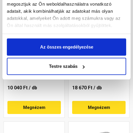
megosztjuk az Ön weboldalhasználatra vonatkozó
adatait, akik kombinálhatják az adatokat más olyan
adatokkal, amelyeket Ön adott meg számukra vagy az
Ön által használt más szolgáltatásokból gyűjtöttek.
Az összes engedélyezése
Semmelrock Bradstone
Leier Castrum
Travero kerítéselem
Pillérkorona, négy oldalon
normálkő homokkő
hasított, füstantracit 24 cm
Testre szabás
melírozott 20x40x15 cm
falhoz
Rendelésre
Gyártói készleten
10 040 Ft
/ db
18 670 Ft
/ db
Megnézem
Megnézem