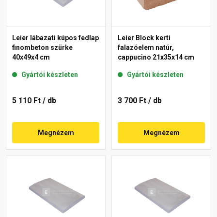
Leier lábazati kúpos fedlap
Leier Block kerti
finombeton szürke
falazóelem natúr,
40x49x4 cm
cappucino 21x35x14 cm
Gyártói készleten
Gyártói készleten
5 110 Ft
/ db
3 700 Ft
/ db
Megnézem
Megnézem