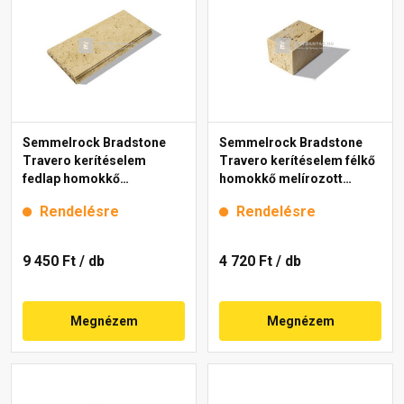
Semmelrock Bradstone
Semmelrock Bradstone
Travero kerítéselem
Travero kerítéselem félkő
fedlap homokkő
homokkő melírozott
melírozott 23x50x5 cm
20x20x15 cm
Rendelésre
Rendelésre
9 450 Ft
/ db
4 720 Ft
/ db
Megnézem
Megnézem