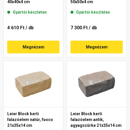
40x40x4 cm
50x50x4 cm
Gyártói készleten
Gyártói készleten
4 610 Ft
/ db
7 300 Ft
/ db
Megnézem
Megnézem
Leier Block kerti
Leier Block kerti
falazóelem natúr, fuoco
falazóelem antik,
21x35x14 cm
agyagszürke 21x35x14 cm