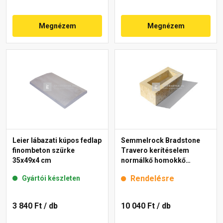
Megnézem
Megnézem
Leier lábazati kúpos fedlap
Semmelrock Bradstone
finombeton szürke
Travero kerítéselem
35x49x4 cm
normálkő homokkő
melírozott 20x40x15 cm
Rendelésre
Gyártói készleten
3 840 Ft
/ db
10 040 Ft
/ db