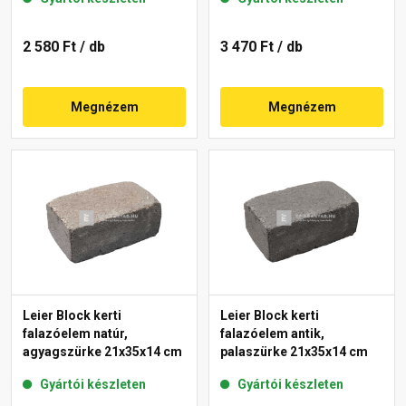
2 580 Ft
/ db
3 470 Ft
/ db
Megnézem
Megnézem
Leier Block kerti
Leier Block kerti
falazóelem natúr,
falazóelem antik,
agyagszürke 21x35x14 cm
palaszürke 21x35x14 cm
Gyártói készleten
Gyártói készleten