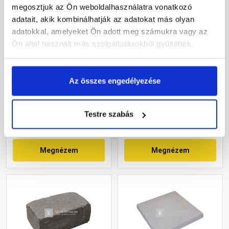
megosztjuk az Ön weboldalhasználatra vonatkozó
adatait, akik kombinálhatják az adatokat más olyan
adatokkal, amelyeket Ön adott meg számukra vagy az
Ön által használt más szolgáltatásokból gyűjtöttek.
Leier lábazati kúpos fedlap
Leier Block kerti
finomszórt szürke 25x49x4
falazóelem natúr,
cm
füstantracit 21x35x14 cm
Az összes engedélyezése
Gyártói készleten
Gyártói készleten
Testre szabás
3 630 Ft
/ db
3 700 Ft
/ db
Megnézem
Megnézem