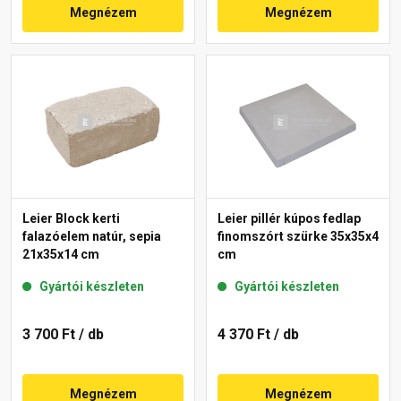
Megnézem
Megnézem
Leier Block kerti
Leier pillér kúpos fedlap
falazóelem natúr, sepia
finomszórt szürke 35x35x4
21x35x14 cm
cm
Gyártói készleten
Gyártói készleten
3 700 Ft
/ db
4 370 Ft
/ db
Megnézem
Megnézem