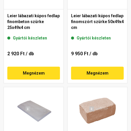
Leier lábazati kúpos fedlap
Leier lábazati kúpos fedlap
finombeton szürke
finomszórt szürke 50x49x4
25x49x4 cm
cm
Gyártói készleten
Gyártói készleten
2 920 Ft
/ db
9 950 Ft
/ db
Megnézem
Megnézem