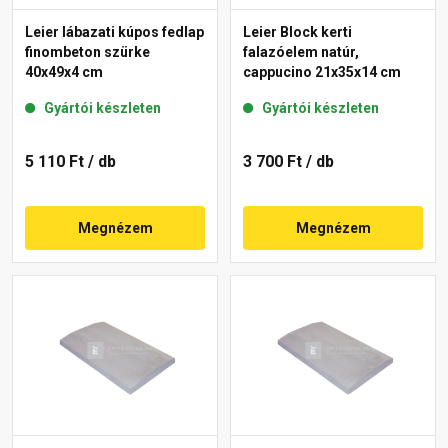
Leier lábazati kúpos fedlap
Leier Block kerti
finombeton szürke
falazóelem natúr,
40x49x4 cm
cappucino 21x35x14 cm
Gyártói készleten
Gyártói készleten
5 110 Ft
/ db
3 700 Ft
/ db
Megnézem
Megnézem