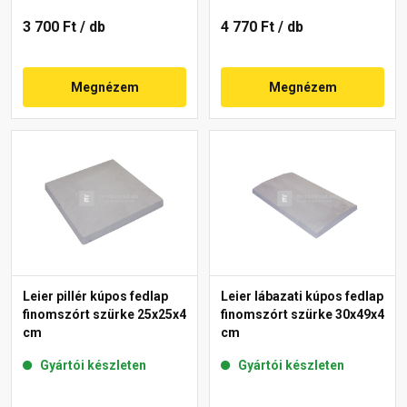
3 700 Ft
/ db
4 770 Ft
/ db
Megnézem
Megnézem
Leier pillér kúpos fedlap
Leier lábazati kúpos fedlap
finomszórt szürke 25x25x4
finomszórt szürke 30x49x4
cm
cm
Gyártói készleten
Gyártói készleten