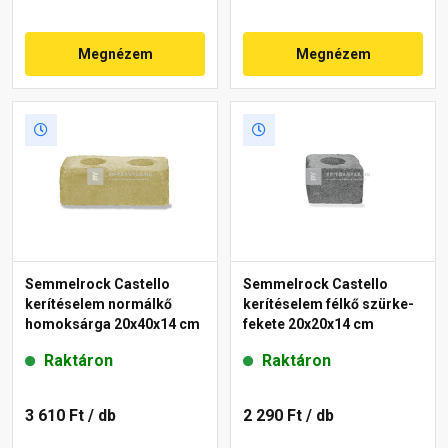
Megnézem
Megnézem
Semmelrock Castello
Semmelrock Castello
kerítéselem normálkő
kerítéselem félkő szürke-
homoksárga 20x40x14 cm
fekete 20x20x14 cm
Raktáron
Raktáron
3 610 Ft
/ db
2 290 Ft
/ db