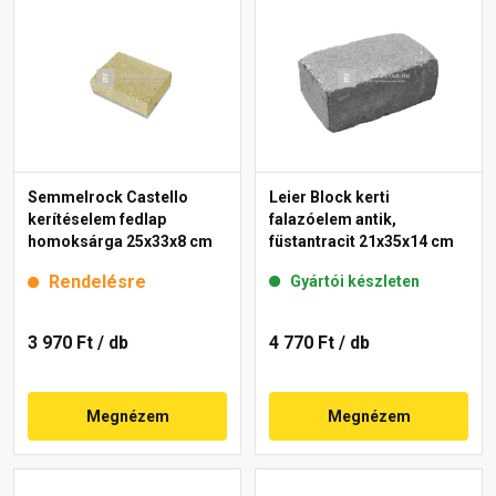
Semmelrock Castello
Leier Block kerti
kerítéselem fedlap
falazóelem antik,
homoksárga 25x33x8 cm
füstantracit 21x35x14 cm
Rendelésre
Gyártói készleten
3 970 Ft
/ db
4 770 Ft
/ db
Megnézem
Megnézem