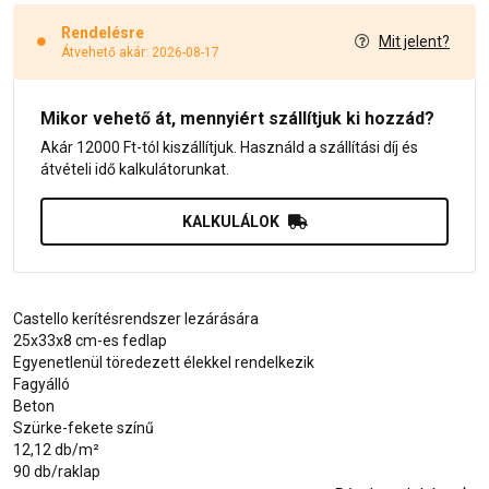
Rendelésre
Mit jelent?
Átvehető akár: 2026-08-17
Mikor vehető át, mennyiért szállítjuk ki hozzád?
Akár 12000 Ft-tól kiszállítjuk. Használd a szállítási díj és
átvételi idő kalkulátorunkat.
KALKULÁLOK
Castello kerítésrendszer lezárására
25x33x8 cm-es fedlap
Egyenetlenül töredezett élekkel rendelkezik
Fagyálló
Beton
Szürke-fekete színű
12,12 db/m²
90 db/raklap