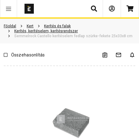
Keresés
Vásárlói vélemények
Kérdések és válaszok
Kapcsolódó cikkek
Főoldal
Kert
Kerítés és falak
Kerítés, kerítéselem, kerítésrendszer
Semmelrock Castello kerítéselem fedlap szürke-fekete 25x33x8 cm
Összehasonlítás