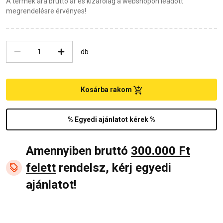
A termék ára bruttó ár és kizárólag a webshopon leadott
megrendelésre érvényes!
db
Kosárba rakom
% Egyedi ajánlatot kérek %
Amennyiben bruttó
300.000 Ft
felett
rendelsz, kérj egyedi
ajánlatot!