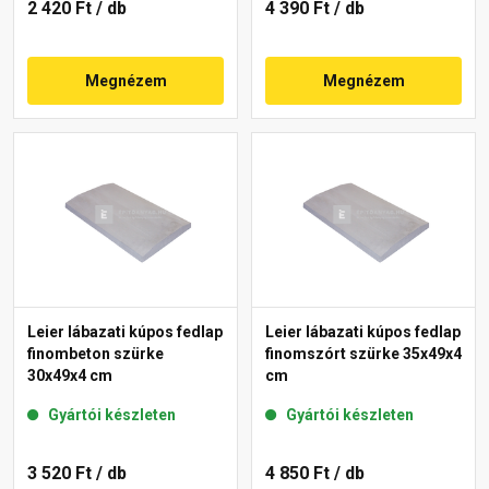
2 420 Ft
/ db
4 390 Ft
/ db
Megnézem
Megnézem
Leier lábazati kúpos fedlap
Leier lábazati kúpos fedlap
finombeton szürke
finomszórt szürke 35x49x4
30x49x4 cm
cm
Gyártói készleten
Gyártói készleten
3 520 Ft
/ db
4 850 Ft
/ db