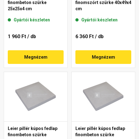
finombeton szürke
finomszórt szürke 40x49x4
25x25x4 cm
cm
Gyártói készleten
Gyártói készleten
1 960 Ft
/ db
6 360 Ft
/ db
Megnézem
Megnézem
Leier pillér kúpos fedlap
Leier pillér kúpos fedlap
finombeton szürke
finombeton szürke