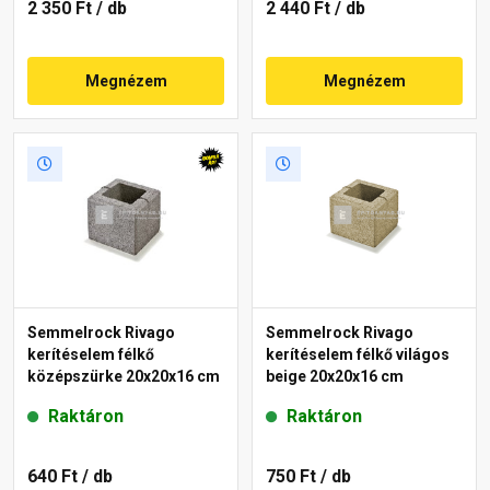
2 350 Ft
/ db
2 440 Ft
/ db
Megnézem
Megnézem
Semmelrock Rivago
Semmelrock Rivago
kerítéselem félkő
kerítéselem félkő világos
középszürke 20x20x16 cm
beige 20x20x16 cm
Raktáron
Raktáron
640 Ft
/ db
750 Ft
/ db