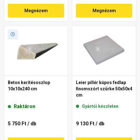
Megnézem
Megnézem
Beton kerítésoszlop
Leier pillér kúpos fedlap
10x10x240 cm
finomszórt szürke 50x50x4
cm
Raktáron
Gyártói készleten
5 750 Ft
/ db
9 130 Ft
/ db