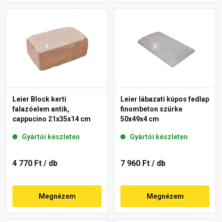
Leier Block kerti
Leier lábazati kúpos fedlap
falazóelem antik,
finombeton szürke
cappucino 21x35x14 cm
50x49x4 cm
Gyártói készleten
Gyártói készleten
4 770 Ft
/ db
7 960 Ft
/ db
Megnézem
Megnézem