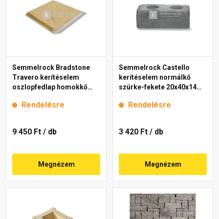
Semmelrock Bradstone
Semmelrock Castello
Travero kerítéselem
kerítéselem normálkő
oszlopfedlap homokkő
szürke-fekete 20x40x14
melírozott 35x35x5 cm
cm
Rendelésre
Rendelésre
9 450 Ft
/ db
3 420 Ft
/ db
Megnézem
Megnézem