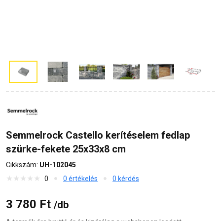
Semmelrock Castello kerítéselem fedlap
szürke-fekete 25x33x8 cm
Cikkszám:
UH-102045
0
0 értékelés
0 kérdés
3 780 Ft
/db