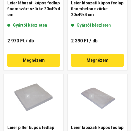
Leier lábazati kúpos fedlap
Leier lábazati kúpos fedlap
finomszórt szürke 20x49x4
finombeton szürke
cm
20x49x4 cm
Gyártói készleten
Gyártói készleten
2 970 Ft
/ db
2 390 Ft
/ db
Megnézem
Megnézem
Leier pillér kúpos fedlap
Leier lábazati kúpos fedlap