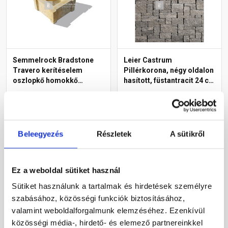
Semmelrock Bradstone
Leier Castrum
Travero kerítéselem
Pillérkorona, négy oldalon
oszlopkő homokkő
hasított, füstantracit 24 cm
melírozott 30x30x15 cm
falhoz
Rendelésre
Gyártói készleten
21 250 Ft
/ db
18 670 Ft
/ db
Beleegyezés
Részletek
A sütikről
Megnézem
Megnézem
Ez a weboldal sütiket használ
Sütiket használunk a tartalmak és hirdetések személyre
szabásához, közösségi funkciók biztosításához,
valamint weboldalforgalmunk elemzéséhez. Ezenkívül
közösségi média-, hirdető- és elemező partnereinkkel