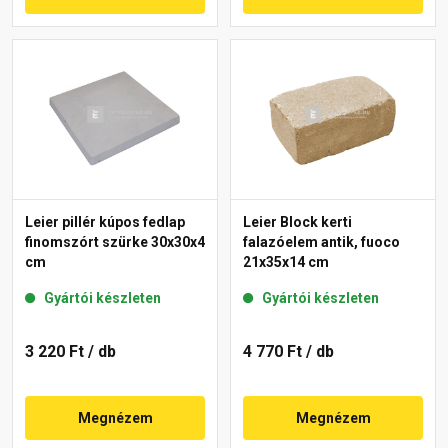
Leier pillér kúpos fedlap
Leier Block kerti
finomszórt szürke 30x30x4
falazóelem antik, fuoco
cm
21x35x14 cm
Gyártói készleten
Gyártói készleten
3 220 Ft
/ db
4 770 Ft
/ db
Megnézem
Megnézem