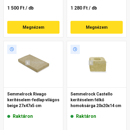
1 500 Ft
/ db
1 280 Ft
/ db
Megnézem
Megnézem
Semmelrock Rivago
Semmelrock Castello
kerítéselem-fedlap világos
kerítéselem félkő
beige 27x47x5 cm
homoksárga 20x20x14 cm
Raktáron
Raktáron