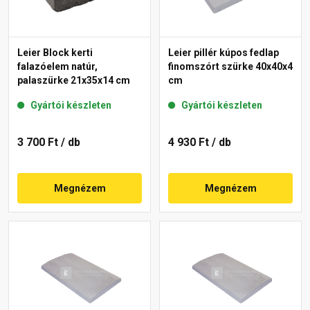
Leier Block kerti
Leier pillér kúpos fedlap
falazóelem natúr,
finomszórt szürke 40x40x4
palaszürke 21x35x14 cm
cm
Gyártói készleten
Gyártói készleten
3 700 Ft
/ db
4 930 Ft
/ db
Megnézem
Megnézem