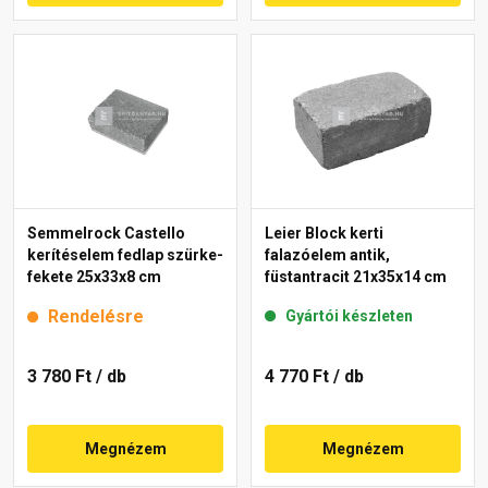
Semmelrock Castello
Leier Block kerti
kerítéselem fedlap szürke-
falazóelem antik,
fekete 25x33x8 cm
füstantracit 21x35x14 cm
Rendelésre
Gyártói készleten
3 780 Ft
/ db
4 770 Ft
/ db
Megnézem
Megnézem