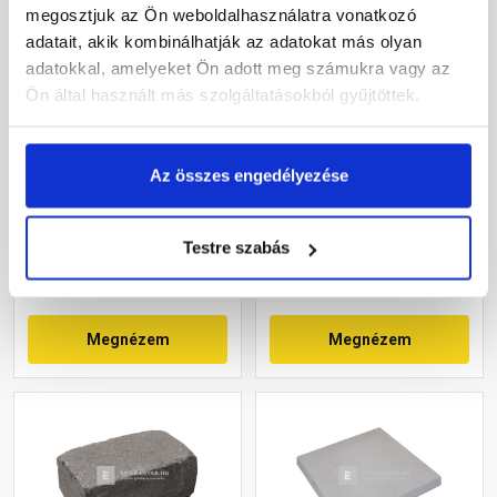
megosztjuk az Ön weboldalhasználatra vonatkozó
adatait, akik kombinálhatják az adatokat más olyan
adatokkal, amelyeket Ön adott meg számukra vagy az
Ön által használt más szolgáltatásokból gyűjtöttek.
Leier lábazati kúpos fedlap
Leier Block kerti
finomszórt szürke 25x49x4
falazóelem natúr,
cm
füstantracit 21x35x14 cm
Az összes engedélyezése
Gyártói készleten
Gyártói készleten
Testre szabás
3 630 Ft
/ db
3 700 Ft
/ db
Megnézem
Megnézem