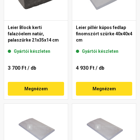
Leier Block kerti
Leier pillér kúpos fedlap
falazóelem natúr,
finomszórt szürke 40x40x4
palaszürke 21x35x14 cm
cm
Gyártói készleten
Gyártói készleten
3 700 Ft
/ db
4 930 Ft
/ db
Megnézem
Megnézem