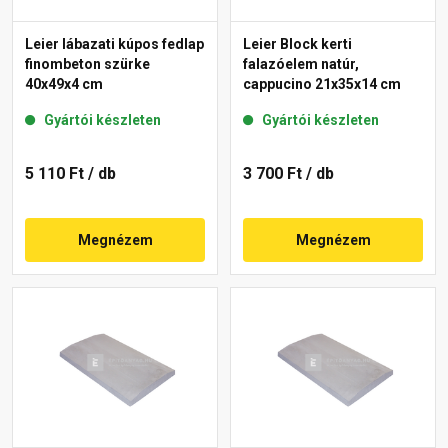
Leier lábazati kúpos fedlap
Leier Block kerti
finombeton szürke
falazóelem natúr,
40x49x4 cm
cappucino 21x35x14 cm
Gyártói készleten
Gyártói készleten
5 110 Ft
/ db
3 700 Ft
/ db
Megnézem
Megnézem