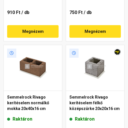
910 Ft
/ db
750 Ft
/ db
Megnézem
Megnézem
Semmelrock Rivago
Semmelrock Rivago
kerítéselem normálkő
kerítéselem félkő
mokka 20x40x16 cm
középszürke 20x20x16 cm
Raktáron
Raktáron