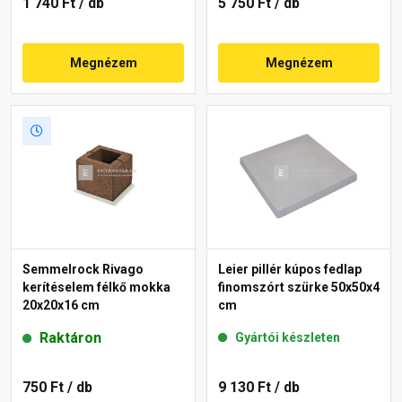
1 740 Ft
/ db
5 750 Ft
/ db
Megnézem
Megnézem
Semmelrock Rivago
Leier pillér kúpos fedlap
kerítéselem félkő mokka
finomszórt szürke 50x50x4
20x20x16 cm
cm
Raktáron
Gyártói készleten
750 Ft
/ db
9 130 Ft
/ db