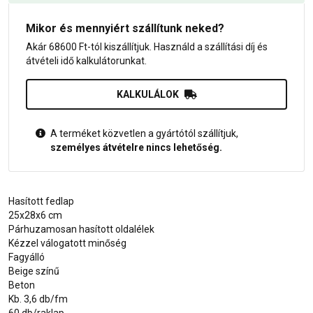
Mikor és mennyiért szállítunk neked?
Akár 68600 Ft-tól kiszállítjuk. Használd a szállítási díj és
átvételi idő kalkulátorunkat.
KALKULÁLOK
A terméket közvetlen a gyártótól szállítjuk,
személyes átvételre nincs lehetőség.
Hasított fedlap
25x28x6 cm
Párhuzamosan hasított oldalélek
Kézzel válogatott minőség
Fagyálló
Beige színű
Beton
Kb. 3,6 db/fm
60 db/raklap