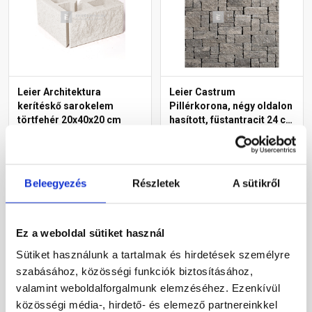
Leier Architektura
Leier Castrum
kerítéskő sarokelem
Pillérkorona, négy oldalon
törtfehér 20x40x20 cm
hasított, füstantracit 24 cm
falhoz
Gyártói készleten
Gyártói készleten
16 100 Ft
/ db
18 670 Ft
/ db
Beleegyezés
Részletek
A sütikről
Megnézem
Megnézem
Ez a weboldal sütiket használ
Sütiket használunk a tartalmak és hirdetések személyre
szabásához, közösségi funkciók biztosításához,
valamint weboldalforgalmunk elemzéséhez. Ezenkívül
közösségi média-, hirdető- és elemező partnereinkkel