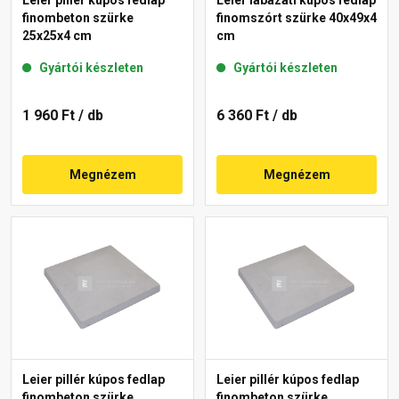
finombeton szürke
finomszórt szürke 40x49x4
25x25x4 cm
cm
Gyártói készleten
Gyártói készleten
1 960 Ft
/ db
6 360 Ft
/ db
Megnézem
Megnézem
Leier pillér kúpos fedlap
Leier pillér kúpos fedlap
finombeton szürke
finombeton szürke