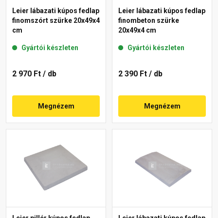
Leier lábazati kúpos fedlap
Leier lábazati kúpos fedlap
finomszórt szürke 20x49x4
finombeton szürke
cm
20x49x4 cm
Gyártói készleten
Gyártói készleten
2 970 Ft
/ db
2 390 Ft
/ db
Megnézem
Megnézem
Leier pillér kúpos fedlap
Leier lábazati kúpos fedlap