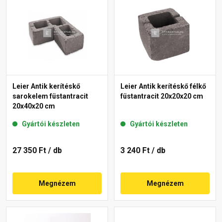
Leier Antik kerítéskő
Leier Antik kerítéskő félkő
sarokelem füstantracit
füstantracit 20x20x20 cm
20x40x20 cm
Gyártói készleten
Gyártói készleten
27 350 Ft
/ db
3 240 Ft
/ db
Megnézem
Megnézem