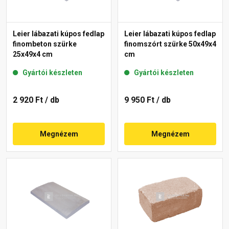
Leier lábazati kúpos fedlap
Leier lábazati kúpos fedlap
finombeton szürke
finomszórt szürke 50x49x4
25x49x4 cm
cm
Gyártói készleten
Gyártói készleten
2 920 Ft
/ db
9 950 Ft
/ db
Megnézem
Megnézem