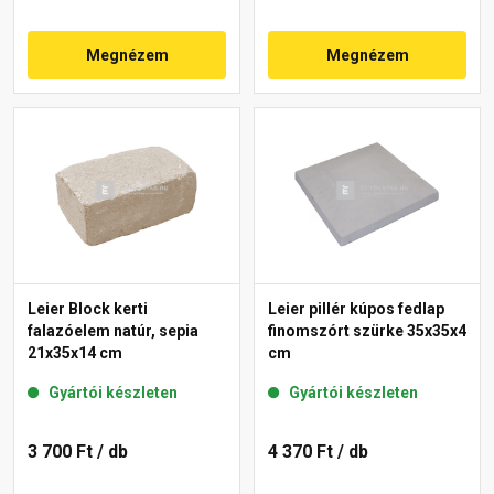
Megnézem
Megnézem
Leier Block kerti
Leier pillér kúpos fedlap
falazóelem natúr, sepia
finomszórt szürke 35x35x4
21x35x14 cm
cm
Gyártói készleten
Gyártói készleten
3 700 Ft
/ db
4 370 Ft
/ db