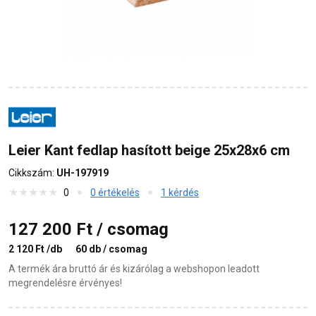
Leier Kant fedlap hasított beige 25x28x6 cm
Cikkszám:
UH-197919
0
0 értékelés
1 kérdés
127 200 Ft / csomag
2 120 Ft /db
60 db / csomag
A termék ára bruttó ár és kizárólag a webshopon leadott
megrendelésre érvényes!