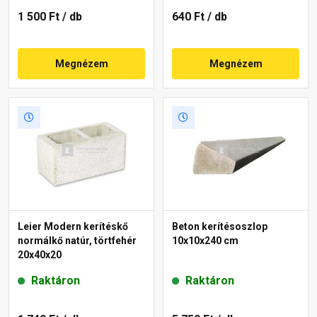
1 500 Ft
/ db
640 Ft
/ db
Megnézem
Megnézem
Leier Modern kerítéskő
Beton kerítésoszlop
normálkő natúr, törtfehér
10x10x240 cm
20x40x20
Raktáron
Raktáron