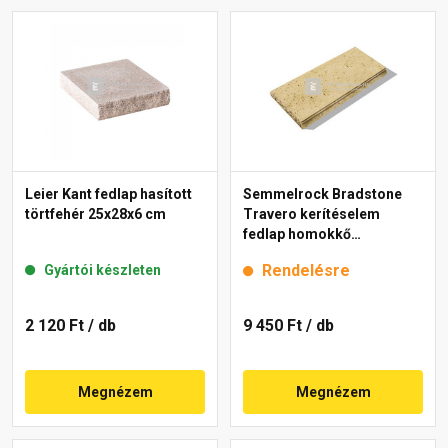
Leier Kant fedlap hasított
Semmelrock Bradstone
törtfehér 25x28x6 cm
Travero kerítéselem
fedlap homokkő
melírozott 23x50x5 cm
Rendelésre
Gyártói készleten
2 120 Ft
/ db
9 450 Ft
/ db
Megnézem
Megnézem