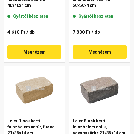
40x40x4 cm
50x50x4 cm
Gyártói készleten
Gyártói készleten
4 610 Ft
/ db
7 300 Ft
/ db
Megnézem
Megnézem
Leier Block kerti
Leier Block kerti
falazóelem natúr, fuoco
falazóelem antik,
21x35x14 cm
agyagszürke 21x35x14 cm