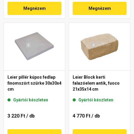
Megnézem
Megnézem
Leier pillér kúpos fedlap
Leier Block kerti
finomszórt szürke 30x30x4
falazóelem antik, fuoco
cm
21x35x14 cm
Gyártói készleten
Gyártói készleten
3 220 Ft
/ db
4 770 Ft
/ db