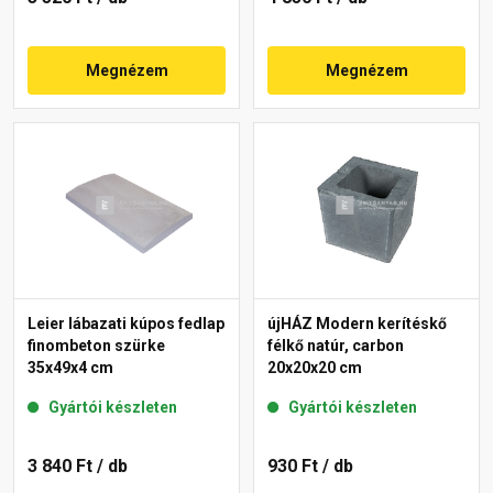
Megnézem
Megnézem
Leier lábazati kúpos fedlap
újHÁZ Modern kerítéskő
finombeton szürke
félkő natúr, carbon
35x49x4 cm
20x20x20 cm
Gyártói készleten
Gyártói készleten
3 840 Ft
/ db
930 Ft
/ db