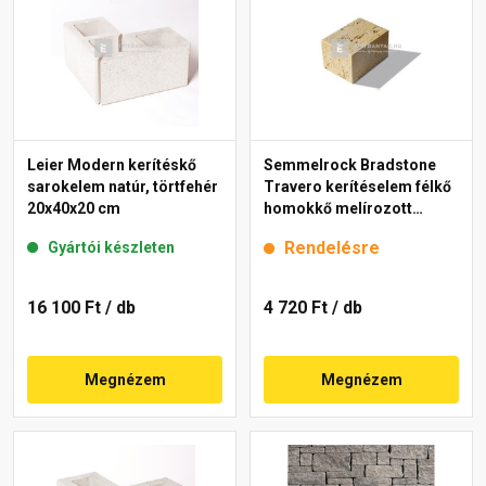
Leier Modern kerítéskő
Semmelrock Bradstone
sarokelem natúr, törtfehér
Travero kerítéselem félkő
20x40x20 cm
homokkő melírozott
20x20x15 cm
Rendelésre
Gyártói készleten
16 100 Ft
/ db
4 720 Ft
/ db
Megnézem
Megnézem