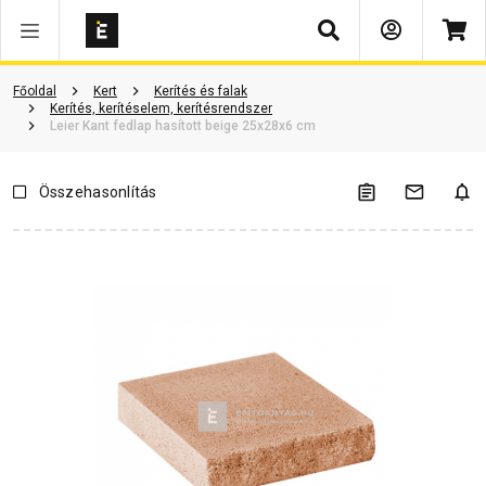
Keresés
Vásárlói vélemények
Kérdések és válaszok
Kapcsolódó cikkek
Főoldal
Kert
Kerítés és falak
Kerítés, kerítéselem, kerítésrendszer
Leier Kant fedlap hasított beige 25x28x6 cm
Összehasonlítás