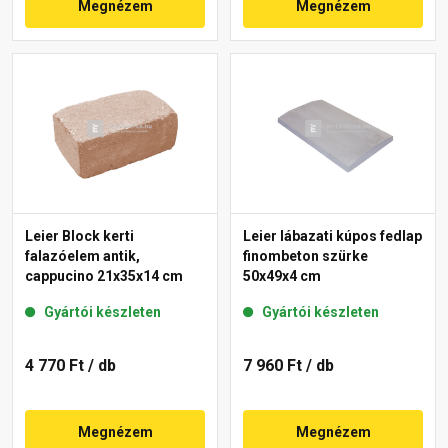
Megnézem
Megnézem
Leier Block kerti
Leier lábazati kúpos fedlap
falazóelem antik,
finombeton szürke
cappucino 21x35x14 cm
50x49x4 cm
Gyártói készleten
Gyártói készleten
4 770 Ft
/ db
7 960 Ft
/ db
Megnézem
Megnézem