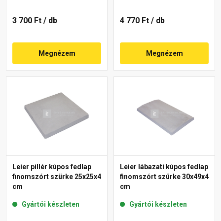
3 700 Ft
/ db
4 770 Ft
/ db
Megnézem
Megnézem
Leier pillér kúpos fedlap
Leier lábazati kúpos fedlap
finomszórt szürke 25x25x4
finomszórt szürke 30x49x4
cm
cm
Gyártói készleten
Gyártói készleten