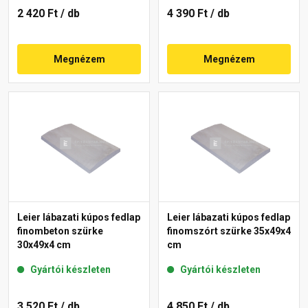
2 420 Ft
/ db
4 390 Ft
/ db
Megnézem
Megnézem
Leier lábazati kúpos fedlap
Leier lábazati kúpos fedlap
finombeton szürke
finomszórt szürke 35x49x4
30x49x4 cm
cm
Gyártói készleten
Gyártói készleten
3 520 Ft
/ db
4 850 Ft
/ db