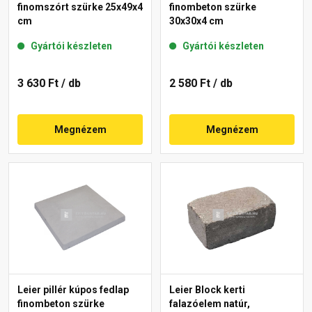
finomszórt szürke 25x49x4
finombeton szürke
cm
30x30x4 cm
Gyártói készleten
Gyártói készleten
3 630 Ft
/ db
2 580 Ft
/ db
Megnézem
Megnézem
Leier pillér kúpos fedlap
Leier Block kerti
finombeton szürke
falazóelem natúr,