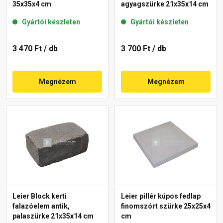
35x35x4 cm
agyagszürke 21x35x14 cm
Gyártói készleten
Gyártói készleten
3 470 Ft
/ db
3 700 Ft
/ db
Megnézem
Megnézem
Leier Block kerti
Leier pillér kúpos fedlap
falazóelem antik,
finomszórt szürke 25x25x4
palaszürke 21x35x14 cm
cm