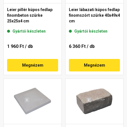
Leier pillér kúpos fedlap
Leier lábazati kúpos fedlap
finombeton szürke
finomszórt szürke 40x49x4
25x25x4 cm
cm
Gyártói készleten
Gyártói készleten
1 960 Ft
/ db
6 360 Ft
/ db
Megnézem
Megnézem