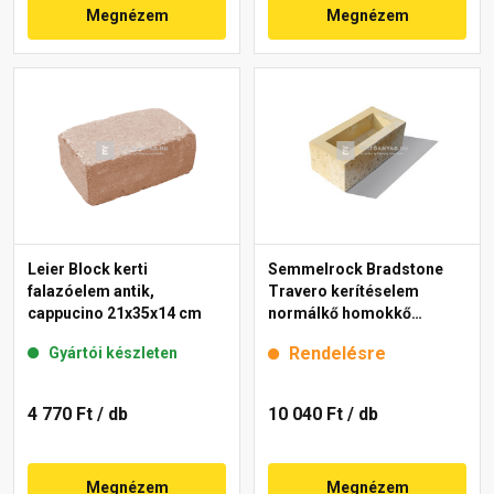
Megnézem
Megnézem
Leier Block kerti
Semmelrock Bradstone
falazóelem antik,
Travero kerítéselem
cappucino 21x35x14 cm
normálkő homokkő
melírozott 20x40x15 cm
Rendelésre
Gyártói készleten
4 770 Ft
/ db
10 040 Ft
/ db
Megnézem
Megnézem