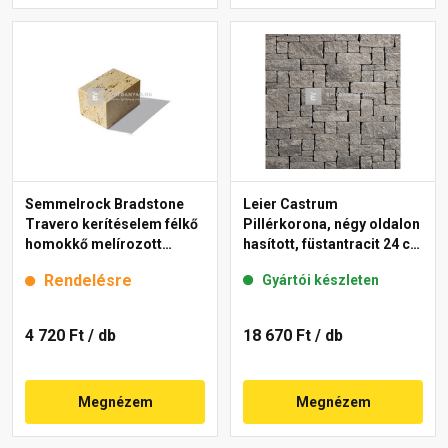
Semmelrock Bradstone
Leier Castrum
Travero kerítéselem félkő
Pillérkorona, négy oldalon
homokkő melírozott
hasított, füstantracit 24 cm
20x20x15 cm
falhoz
Rendelésre
Gyártói készleten
4 720 Ft
/ db
18 670 Ft
/ db
Megnézem
Megnézem