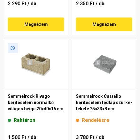
2 290 Ft
/ db
2 350 Ft
/ db
Megnézem
Megnézem
Semmelrock Rivago
Semmelrock Castello
kerítéselem normálkő
kerítéselem fedlap szürke-
világos beige 20x40x16 cm
fekete 25x33x8 cm
Raktáron
Rendelésre
1 500 Ft
/ db
3 780 Ft
/ db