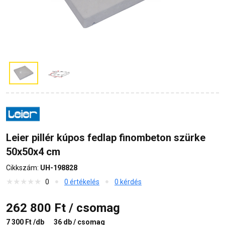
Leier pillér kúpos fedlap finombeton szürke
50x50x4 cm
Cikkszám:
UH-198828
0
0 értékelés
0 kérdés
262 800 Ft / csomag
7 300 Ft /db
36 db / csomag