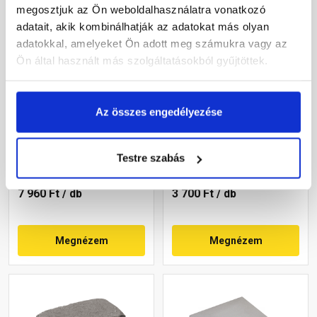
megosztjuk az Ön weboldalhasználatra vonatkozó
adatait, akik kombinálhatják az adatokat más olyan
adatokkal, amelyeket Ön adott meg számukra vagy az
Ön által használt más szolgáltatásokból gyűjtöttek.
Leier lábazati kúpos fedlap
Leier Block kerti
Az összes engedélyezése
finombeton szürke
falazóelem natúr,
50x49x4 cm
füstantracit 21x35x14 cm
Gyártói készleten
Gyártói készleten
Testre szabás
7 960 Ft
/ db
3 700 Ft
/ db
Megnézem
Megnézem