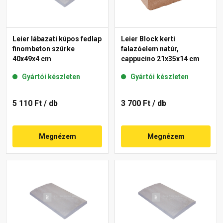
Leier lábazati kúpos fedlap
Leier Block kerti
finombeton szürke
falazóelem natúr,
40x49x4 cm
cappucino 21x35x14 cm
Gyártói készleten
Gyártói készleten
5 110 Ft
/ db
3 700 Ft
/ db
Megnézem
Megnézem