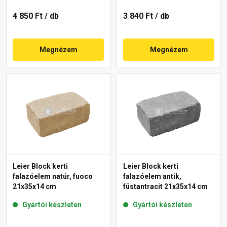
4 850 Ft
/ db
3 840 Ft
/ db
Megnézem
Megnézem
Leier Block kerti
Leier Block kerti
falazóelem natúr, fuoco
falazóelem antik,
21x35x14 cm
füstantracit 21x35x14 cm
Gyártói készleten
Gyártói készleten