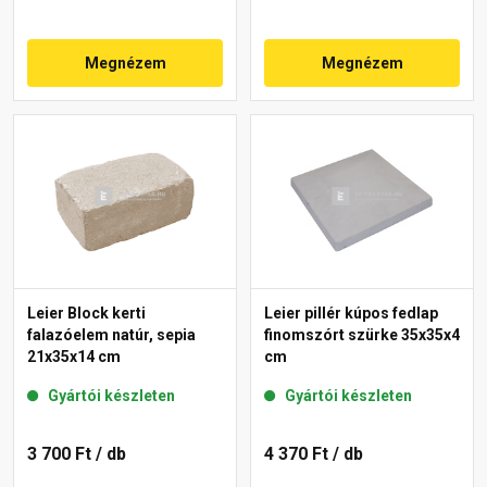
Megnézem
Megnézem
Leier Block kerti
Leier pillér kúpos fedlap
falazóelem natúr, sepia
finomszórt szürke 35x35x4
21x35x14 cm
cm
Gyártói készleten
Gyártói készleten
3 700 Ft
/ db
4 370 Ft
/ db