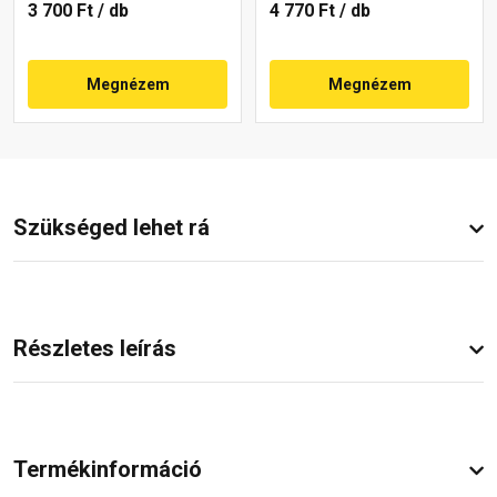
3 700 Ft
/ db
4 770 Ft
/ db
Megnézem
Megnézem
Szükséged lehet rá
Részletes leírás
Termékinformáció