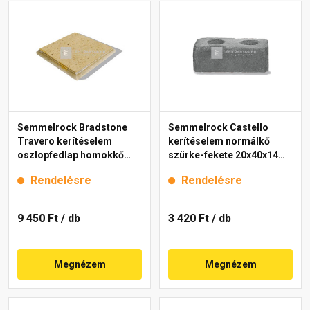
Semmelrock Bradstone
Semmelrock Castello
Travero kerítéselem
kerítéselem normálkő
oszlopfedlap homokkő
szürke-fekete 20x40x14
melírozott 35x35x5 cm
cm
Rendelésre
Rendelésre
9 450 Ft
/ db
3 420 Ft
/ db
Megnézem
Megnézem