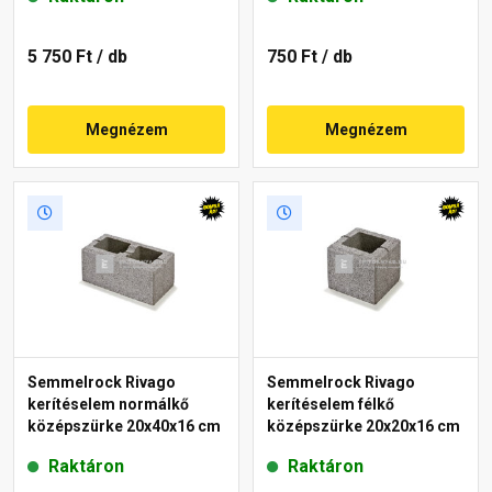
5 750 Ft
/ db
750 Ft
/ db
Megnézem
Megnézem
Semmelrock Rivago
Semmelrock Rivago
kerítéselem normálkő
kerítéselem félkő
középszürke 20x40x16 cm
középszürke 20x20x16 cm
Raktáron
Raktáron