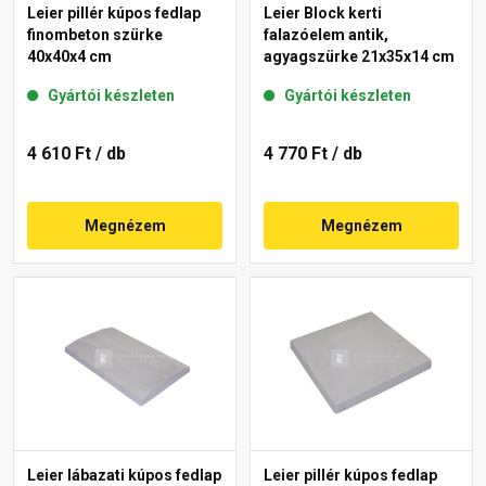
Leier pillér kúpos fedlap
Leier Block kerti
finombeton szürke
falazóelem antik,
40x40x4 cm
agyagszürke 21x35x14 cm
Gyártói készleten
Gyártói készleten
4 610 Ft
/ db
4 770 Ft
/ db
Megnézem
Megnézem
Leier lábazati kúpos fedlap
Leier pillér kúpos fedlap