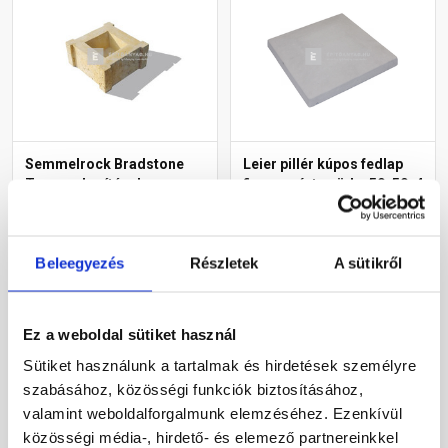
Semmelrock Bradstone
Leier pillér kúpos fedlap
Travero kerítéselem
finomszórt szürke 50x50x4
oszlopkő homokkő
cm
melírozott 30x30x15 cm
Rendelésre
Gyártói készleten
Beleegyezés
Részletek
A sütikről
21 250 Ft
/ db
9 130 Ft
/ db
Ez a weboldal sütiket használ
Megnézem
Megnézem
Sütiket használunk a tartalmak és hirdetések személyre
szabásához, közösségi funkciók biztosításához,
valamint weboldalforgalmunk elemzéséhez. Ezenkívül
közösségi média-, hirdető- és elemező partnereinkkel