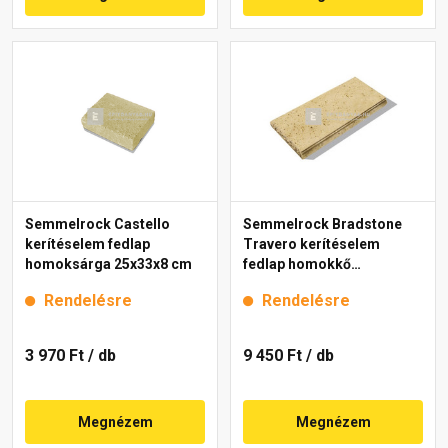
Semmelrock Castello
Semmelrock Bradstone
kerítéselem fedlap
Travero kerítéselem
homoksárga 25x33x8 cm
fedlap homokkő
melírozott 23x50x5 cm
Rendelésre
Rendelésre
3 970 Ft
/ db
9 450 Ft
/ db
Megnézem
Megnézem