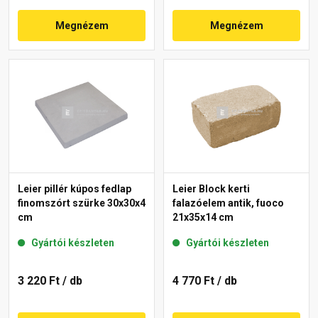
Megnézem
Megnézem
Leier pillér kúpos fedlap
Leier Block kerti
finomszórt szürke 30x30x4
falazóelem antik, fuoco
cm
21x35x14 cm
Gyártói készleten
Gyártói készleten
3 220 Ft
/ db
4 770 Ft
/ db