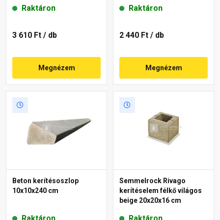
Raktáron
Raktáron
3 610 Ft
/ db
2 440 Ft
/ db
Megnézem
Megnézem
Beton kerítésoszlop
Semmelrock Rivago
10x10x240 cm
kerítéselem félkő világos
beige 20x20x16 cm
Raktáron
Raktáron