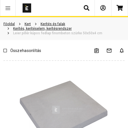
Keresés
Vásárlói vélemények
Kérdések és válaszok
Kapcsolódó cikkek
Főoldal
Kert
Kerítés és falak
Kerítés, kerítéselem, kerítésrendszer
Leier pillér kúpos fedlap finombeton szürke 50x50x4 cm
Összehasonlítás