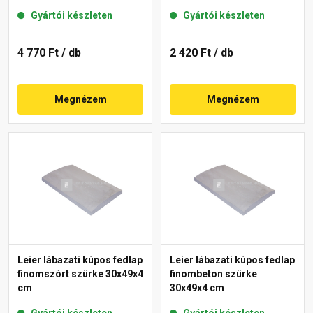
Gyártói készleten
Gyártói készleten
4 770 Ft
/ db
2 420 Ft
/ db
Megnézem
Megnézem
Leier lábazati kúpos fedlap
Leier lábazati kúpos fedlap
finomszórt szürke 30x49x4
finombeton szürke
cm
30x49x4 cm