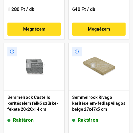
1 280 Ft
/ db
640 Ft
/ db
Megnézem
Megnézem
Semmelrock Castello
Semmelrock Rivago
kerítéselem félkő szürke-
kerítéselem-fedlap világos
fekete 20x20x14 cm
beige 27x47x5 cm
Raktáron
Raktáron