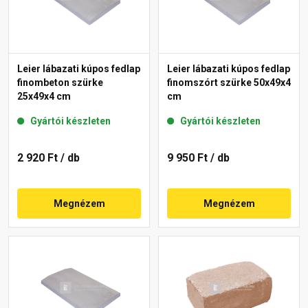
Leier lábazati kúpos fedlap
Leier lábazati kúpos fedlap
finombeton szürke
finomszórt szürke 50x49x4
25x49x4 cm
cm
Gyártói készleten
Gyártói készleten
2 920 Ft
/ db
9 950 Ft
/ db
Megnézem
Megnézem