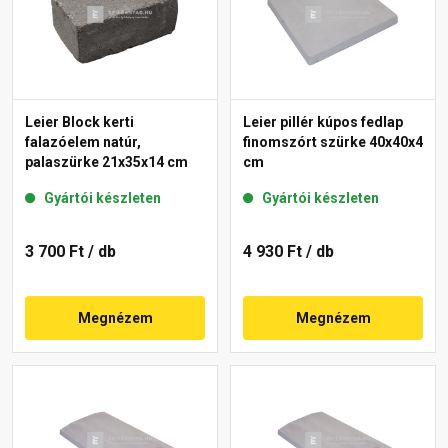
Leier Block kerti
Leier pillér kúpos fedlap
falazóelem natúr,
finomszórt szürke 40x40x4
palaszürke 21x35x14 cm
cm
Gyártói készleten
Gyártói készleten
3 700 Ft
/ db
4 930 Ft
/ db
Megnézem
Megnézem