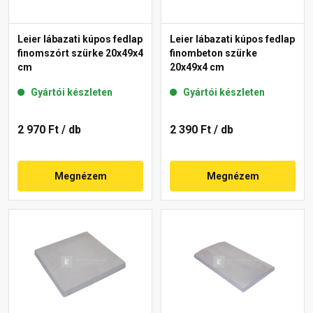
Leier lábazati kúpos fedlap
Leier lábazati kúpos fedlap
finomszórt szürke 20x49x4
finombeton szürke
cm
20x49x4 cm
Gyártói készleten
Gyártói készleten
2 970 Ft
/ db
2 390 Ft
/ db
Megnézem
Megnézem