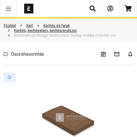
Keresés
Vásárlói vélemények
Kérdések és válaszok
Kapcsolódó cikkek
Főoldal
Kert
Kerítés és falak
Kerítés, kerítéselem, kerítésrendszer
Semmelrock Rivago kerítéselem-fedlap mokka 27x47x5 cm
Összehasonlítás