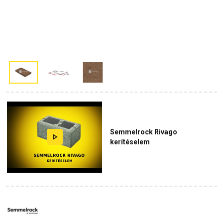
Semmelrock Rivago
kerítéselem