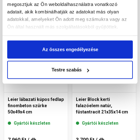
megosztjuk az Ön weboldalhasználatra vonatkozó
3 780 Ft
/ db
18 670 Ft
/ db
adatait, akik kombinálhatják az adatokat más olyan
adatokkal, amelyeket Ön adott meg számukra vagy az
Ön által használt más szolgáltatásokból gyűjtöttek.
Megnézem
Megnézem
Az összes engedélyezése
Testre szabás
Leier lábazati kúpos fedlap
Leier Block kerti
finombeton szürke
falazóelem natúr,
50x49x4 cm
füstantracit 21x35x14 cm
Gyártói készleten
Gyártói készleten
7 960 Ft
/ db
3 700 Ft
/ db