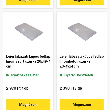
Leier lábazati kúpos fedlap
Leier lábazati kúpos fedlap
finomszórt szürke 20x49x4
finombeton szürke
cm
20x49x4 cm
Gyártói készleten
Gyártói készleten
2 970 Ft
/ db
2 390 Ft
/ db
Megnézem
Megnézem