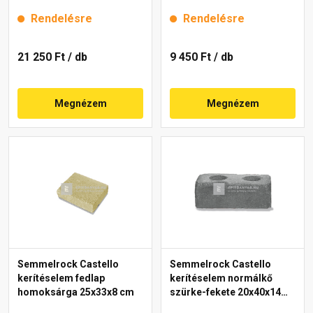
melírozott 30x30x15 cm
melírozott 23x50x5 cm
Rendelésre
Rendelésre
21 250 Ft
/ db
9 450 Ft
/ db
Megnézem
Megnézem
Semmelrock Castello
Semmelrock Castello
kerítéselem fedlap
kerítéselem normálkő
homoksárga 25x33x8 cm
szürke-fekete 20x40x14
cm