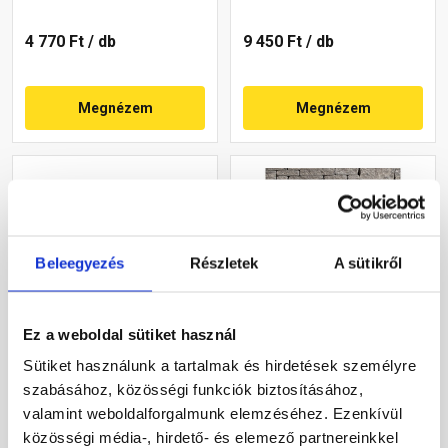
4 770 Ft
/ db
9 450 Ft
/ db
Megnézem
Megnézem
Beleegyezés
Részletek
A sütikről
Ez a weboldal sütiket használ
Semmelrock Castello
Leier Castrum
kerítéselem fedlap szürke-
Pillérkorona, négy oldalon
Sütiket használunk a tartalmak és hirdetések személyre
fekete 25x33x8 cm
hasított, füstantracit 24 cm
szabásához, közösségi funkciók biztosításához,
falhoz
valamint weboldalforgalmunk elemzéséhez. Ezenkívül
Rendelésre
Gyártói készleten
közösségi média-, hirdető- és elemező partnereinkkel