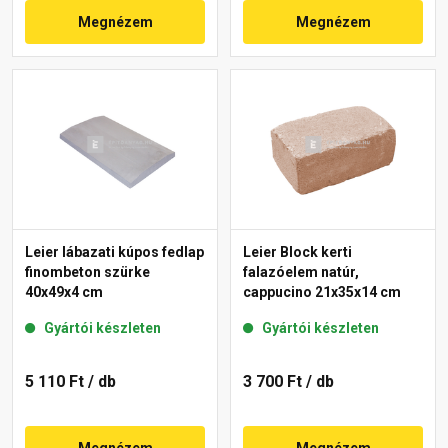
Megnézem
Megnézem
Leier lábazati kúpos fedlap
Leier Block kerti
finombeton szürke
falazóelem natúr,
40x49x4 cm
cappucino 21x35x14 cm
Gyártói készleten
Gyártói készleten
5 110 Ft
/ db
3 700 Ft
/ db
Megnézem
Megnézem