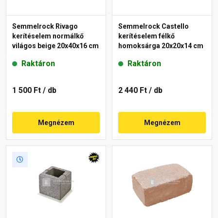
Semmelrock Rivago
Semmelrock Castello
kerítéselem normálkő
kerítéselem félkő
világos beige 20x40x16 cm
homoksárga 20x20x14 cm
Raktáron
Raktáron
1 500 Ft
/ db
2 440 Ft
/ db
Megnézem
Megnézem