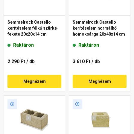
Semmelrock Castello
Semmelrock Castello
kerítéselem félkő szürke-
kerítéselem normálkő
fekete 20x20x14 cm
homoksárga 20x40x14 cm
Raktáron
Raktáron
2 290 Ft
/ db
3 610 Ft
/ db
Megnézem
Megnézem