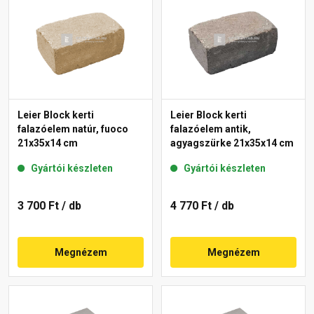
Leier Block kerti
Leier Block kerti
falazóelem natúr, fuoco
falazóelem antik,
21x35x14 cm
agyagszürke 21x35x14 cm
Gyártói készleten
Gyártói készleten
3 700 Ft
/ db
4 770 Ft
/ db
Megnézem
Megnézem