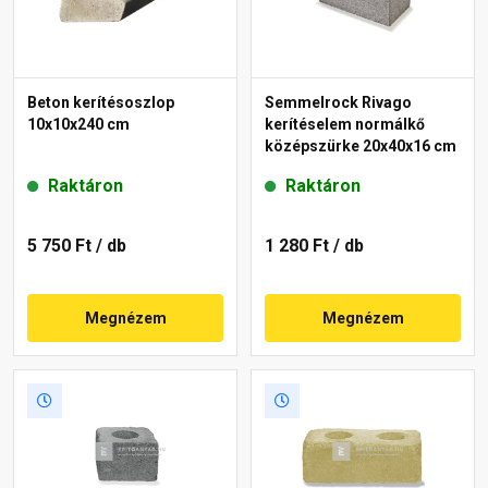
Beton kerítésoszlop
Semmelrock Rivago
10x10x240 cm
kerítéselem normálkő
középszürke 20x40x16 cm
Raktáron
Raktáron
5 750 Ft
/ db
1 280 Ft
/ db
Megnézem
Megnézem