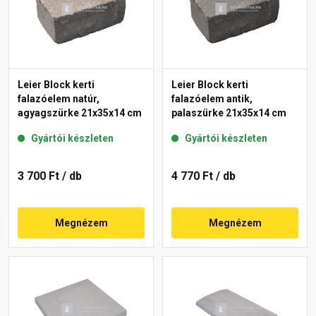
Leier Block kerti
Leier Block kerti
falazóelem natúr,
falazóelem antik,
agyagszürke 21x35x14 cm
palaszürke 21x35x14 cm
Gyártói készleten
Gyártói készleten
3 700 Ft
/ db
4 770 Ft
/ db
Megnézem
Megnézem