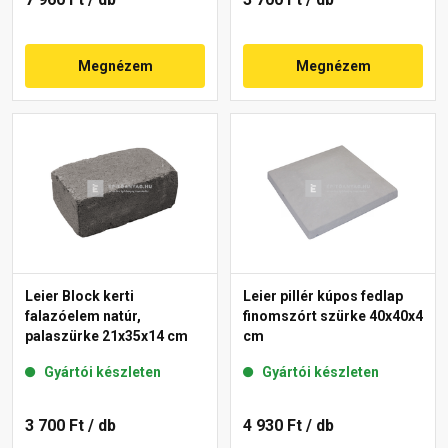
Megnézem
Megnézem
Leier Block kerti
Leier pillér kúpos fedlap
falazóelem natúr,
finomszórt szürke 40x40x4
palaszürke 21x35x14 cm
cm
Gyártói készleten
Gyártói készleten
3 700 Ft
/ db
4 930 Ft
/ db