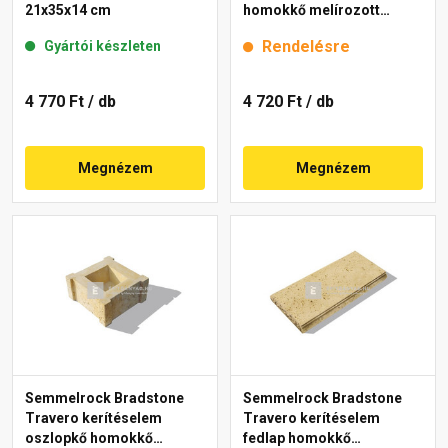
21x35x14 cm
homokkő melírozott
20x20x15 cm
Rendelésre
Gyártói készleten
4 770 Ft
/ db
4 720 Ft
/ db
Megnézem
Megnézem
Semmelrock Bradstone
Semmelrock Bradstone
Travero kerítéselem
Travero kerítéselem
oszlopkő homokkő
fedlap homokkő