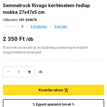
Semmelrock Rivago kerítéselem-fedlap
mokka 27x47x5 cm
Cikkszám:
UH-264676
0
0 értékelés
0 kérdés
2 350 Ft
/db
A termék ára bruttó ár és kizárólag a webshopon leadott
megrendelésre érvényes!
db
Kosárba rakom
% Egyedi ajánlatot kérek %