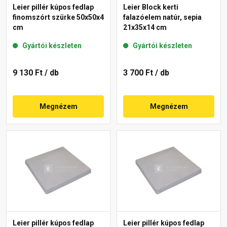
Leier pillér kúpos fedlap
Leier Block kerti
finomszórt szürke 50x50x4
falazóelem natúr, sepia
cm
21x35x14 cm
Gyártói készleten
Gyártói készleten
9 130 Ft
/ db
3 700 Ft
/ db
Megnézem
Megnézem
Leier pillér kúpos fedlap
Leier pillér kúpos fedlap