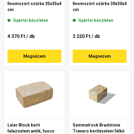
finomszórt szürke 35x35x4
finomszórt szürke 30x30x4
cm
cm
Gyártói készleten
Gyártói készleten
4 370 Ft
/ db
3 220 Ft
/ db
Megnézem
Megnézem
Leier Block kerti
Semmelrock Bradstone
falazóelem antik, fuoco
Travero kerítéselem félkő