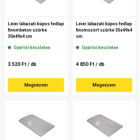
Leier lábazati kúpos fedlap
Leier lábazati kúpos fedlap
finombeton szürke
finomszórt szürke 35x49x4
30x49x4 cm
cm
Gyártói készleten
Gyártói készleten
3 520 Ft
/ db
4 850 Ft
/ db
Megnézem
Megnézem