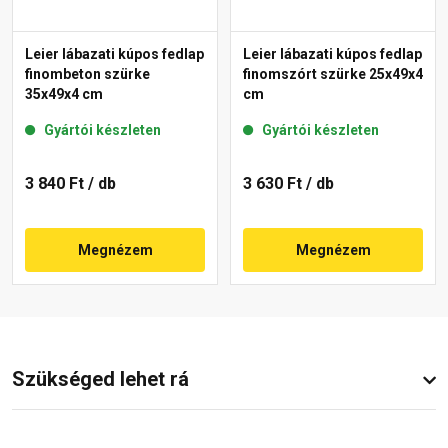
Leier lábazati kúpos fedlap
Leier lábazati kúpos fedlap
finombeton szürke
finomszórt szürke 25x49x4
35x49x4 cm
cm
Gyártói készleten
Gyártói készleten
3 840 Ft
/ db
3 630 Ft
/ db
Megnézem
Megnézem
Szükséged lehet rá