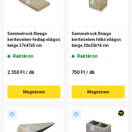
Semmelrock Rivago
Semmelrock Rivago
kerítéselem-fedlap világos
kerítéselem félkő világos
beige 27x47x5 cm
beige 20x20x16 cm
Raktáron
Raktáron
2 350 Ft
/ db
750 Ft
/ db
Megnézem
Megnézem