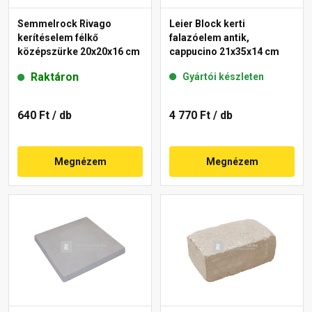
Semmelrock Rivago
Leier Block kerti
kerítéselem félkő
falazóelem antik,
középszürke 20x20x16 cm
cappucino 21x35x14 cm
Raktáron
Gyártói készleten
640 Ft
/ db
4 770 Ft
/ db
Megnézem
Megnézem