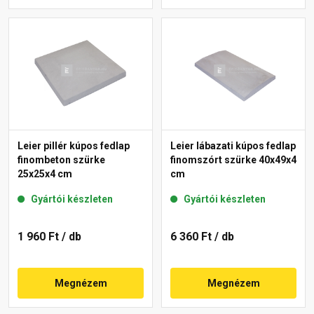
Leier pillér kúpos fedlap
Leier lábazati kúpos fedlap
finombeton szürke
finomszórt szürke 40x49x4
25x25x4 cm
cm
Gyártói készleten
Gyártói készleten
1 960 Ft
/ db
6 360 Ft
/ db
Megnézem
Megnézem