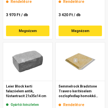
Rendelésre
Rendelésre
3 970 Ft
/ db
3 420 Ft
/ db
Megnézem
Megnézem
Leier Block kerti
Semmelrock Bradstone
falazóelem antik,
Travero kerítéselem
füstantracit 21x35x14 cm
oszlopfedlap homokkő
melírozott 35x35x5 cm
Rendelésre
Gyártói készleten