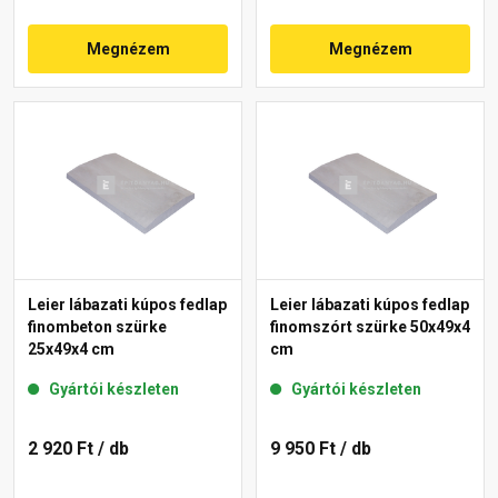
Megnézem
Megnézem
Leier lábazati kúpos fedlap
Leier lábazati kúpos fedlap
finombeton szürke
finomszórt szürke 50x49x4
25x49x4 cm
cm
Gyártói készleten
Gyártói készleten
2 920 Ft
/ db
9 950 Ft
/ db