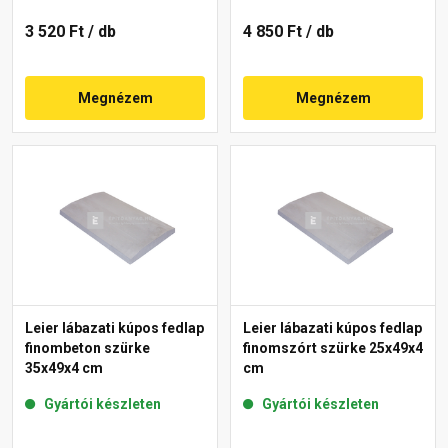
3 520 Ft
/ db
4 850 Ft
/ db
Megnézem
Megnézem
Leier lábazati kúpos fedlap
Leier lábazati kúpos fedlap
finombeton szürke
finomszórt szürke 25x49x4
35x49x4 cm
cm
Gyártói készleten
Gyártói készleten