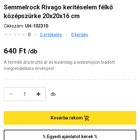
Semmelrock Rivago kerítéselem félkő
középszürke 20x20x16 cm
Cikkszám:
UH-102310
0
0 értékelés
0 kérdés
640 Ft
/db
A termék ára bruttó ár és kizárólag a webshopon leadott
megrendelésre érvényes!
db
Kosárba rakom
% Egyedi ajánlatot kérek %