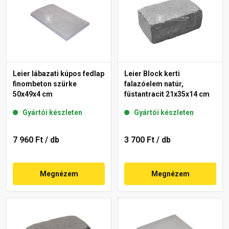
Leier lábazati kúpos fedlap
Leier Block kerti
finombeton szürke
falazóelem natúr,
50x49x4 cm
füstantracit 21x35x14 cm
Gyártói készleten
Gyártói készleten
7 960 Ft
/ db
3 700 Ft
/ db
Megnézem
Megnézem