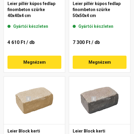
Leier pillér kúpos fedlap
Leier pillér kúpos fedlap
finombeton szürke
finombeton szürke
40x40x4 cm
50x50x4 cm
Gyártói készleten
Gyártói készleten
4 610 Ft
/ db
7 300 Ft
/ db
Megnézem
Megnézem
Leier Block kerti
Leier Block kerti