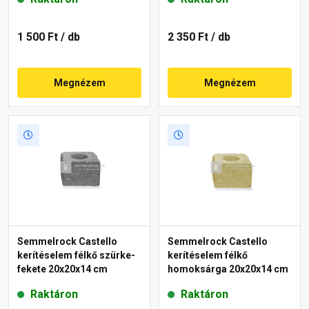
1 500 Ft
/ db
2 350 Ft
/ db
Megnézem
Megnézem
Semmelrock Castello
Semmelrock Castello
kerítéselem félkő szürke-
kerítéselem félkő
fekete 20x20x14 cm
homoksárga 20x20x14 cm
Raktáron
Raktáron