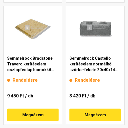
Semmelrock Bradstone
Semmelrock Castello
Travero kerítéselem
kerítéselem normálkő
oszlopfedlap homokkő
szürke-fekete 20x40x14
melírozott 35x35x5 cm
cm
Rendelésre
Rendelésre
9 450 Ft
/ db
3 420 Ft
/ db
Megnézem
Megnézem