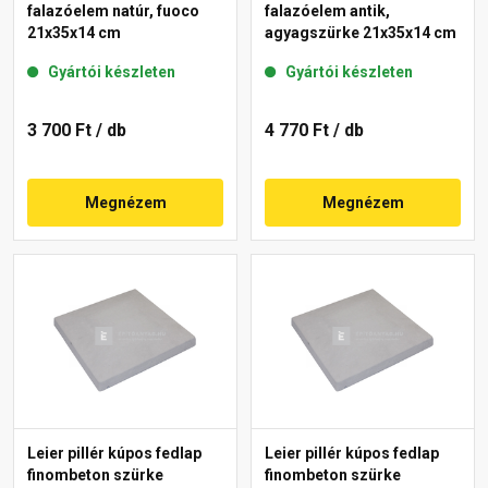
falazóelem natúr, fuoco
falazóelem antik,
21x35x14 cm
agyagszürke 21x35x14 cm
Gyártói készleten
Gyártói készleten
3 700 Ft
/ db
4 770 Ft
/ db
Megnézem
Megnézem
Leier pillér kúpos fedlap
Leier pillér kúpos fedlap
finombeton szürke
finombeton szürke