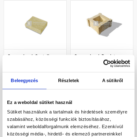
Semmelrock Castello
Semmelrock Bradstone
kerítéselem fedlap
Travero kerítéselem
homoksárga 25x33x8 cm
oszlopkő homokkő
melírozott 30x30x15 cm
Rendelésre
Rendelésre
Beleegyezés
Részletek
A sütikről
3 970 Ft
/ db
21 250 Ft
/ db
Ez a weboldal sütiket használ
Sütiket használunk a tartalmak és hirdetések személyre
Megnézem
Megnézem
szabásához, közösségi funkciók biztosításához,
valamint weboldalforgalmunk elemzéséhez. Ezenkívül
közösségi média-, hirdető- és elemező partnereinkkel