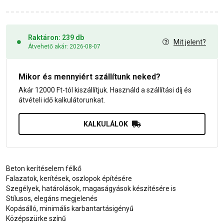
Raktáron: 239 db
Mit jelent?
Átvehető akár: 2026-08-07
Mikor és mennyiért szállítunk neked?
Akár 12000 Ft-tól kiszállítjuk. Használd a szállítási díj és
átvételi idő kalkulátorunkat.
KALKULÁLOK
Beton kerítéselem félkő
Falazatok, kerítések, oszlopok építésére
Szegélyek, határolások, magaságyások készítésére is
Stílusos, elegáns megjelenés
Kopásálló, minimális karbantartásigényű
Középszürke színű