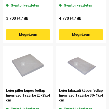
Gyártói készleten
Gyártói készleten
3 700 Ft
/ db
4 770 Ft
/ db
Megnézem
Megnézem
Leier pillér kúpos fedlap
Leier lábazati kúpos fedlap
finomszórt szürke 25x25x4
finomszórt szürke 30x49x4
cm
cm
Gyártói készleten
Gyártói készleten