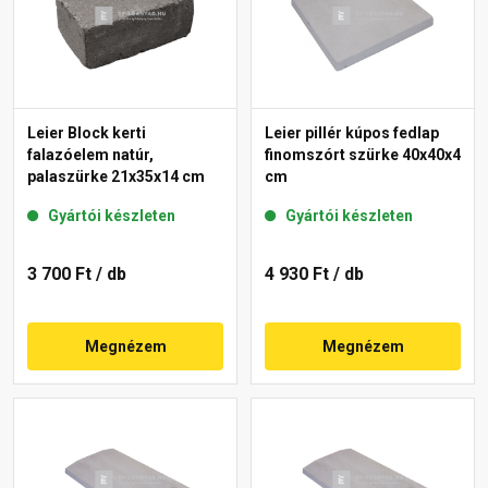
Leier Block kerti
Leier pillér kúpos fedlap
falazóelem natúr,
finomszórt szürke 40x40x4
palaszürke 21x35x14 cm
cm
Gyártói készleten
Gyártói készleten
3 700 Ft
/ db
4 930 Ft
/ db
Megnézem
Megnézem