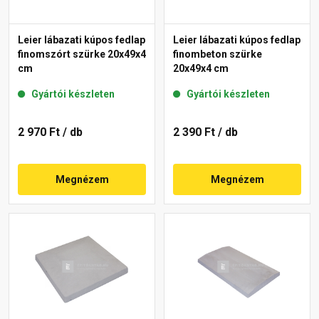
Leier lábazati kúpos fedlap
Leier lábazati kúpos fedlap
finomszórt szürke 20x49x4
finombeton szürke
cm
20x49x4 cm
Gyártói készleten
Gyártói készleten
2 970 Ft
/ db
2 390 Ft
/ db
Megnézem
Megnézem