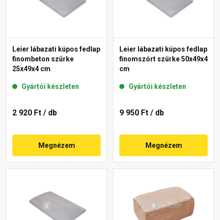
Leier lábazati kúpos fedlap
Leier lábazati kúpos fedlap
finombeton szürke
finomszórt szürke 50x49x4
25x49x4 cm
cm
Gyártói készleten
Gyártói készleten
2 920 Ft
/ db
9 950 Ft
/ db
Megnézem
Megnézem