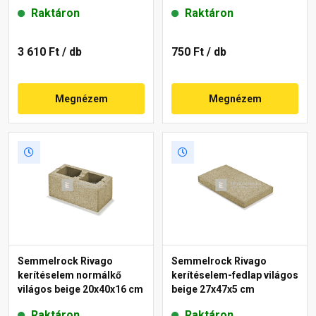
Raktáron
Raktáron
3 610 Ft
/ db
750 Ft
/ db
Megnézem
Megnézem
Semmelrock Rivago
Semmelrock Rivago
kerítéselem normálkő
kerítéselem-fedlap világos
világos beige 20x40x16 cm
beige 27x47x5 cm
Raktáron
Raktáron