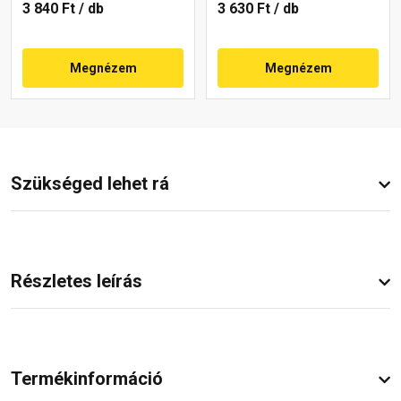
3 840 Ft
/ db
3 630 Ft
/ db
Megnézem
Megnézem
Szükséged lehet rá
Részletes leírás
Termékinformáció