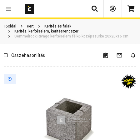
Keresés
Vásárlói vélemények
Kérdések és válaszok
Kapcsolódó cikkek
Főoldal
Kert
Kerítés és falak
Kerítés, kerítéselem, kerítésrendszer
Semmelrock Rivago kerítéselem félkő középszürke 20x20x16 cm
Összehasonlítás