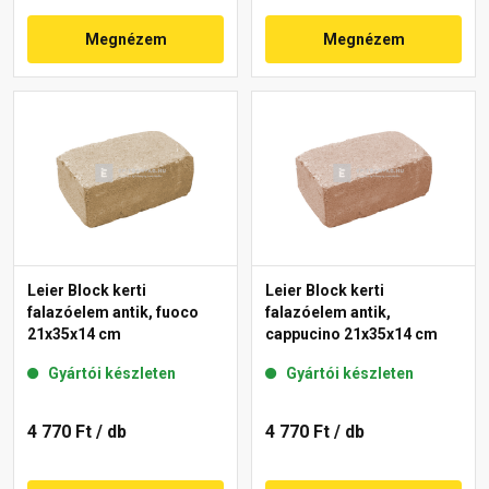
Megnézem
Megnézem
Leier Block kerti
Leier Block kerti
falazóelem antik, fuoco
falazóelem antik,
21x35x14 cm
cappucino 21x35x14 cm
Gyártói készleten
Gyártói készleten
4 770 Ft
/ db
4 770 Ft
/ db