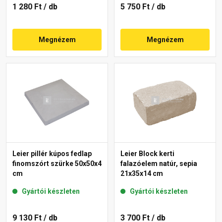
1 280 Ft
/ db
5 750 Ft
/ db
Megnézem
Megnézem
Leier pillér kúpos fedlap
Leier Block kerti
finomszórt szürke 50x50x4
falazóelem natúr, sepia
cm
21x35x14 cm
Gyártói készleten
Gyártói készleten
9 130 Ft
/ db
3 700 Ft
/ db