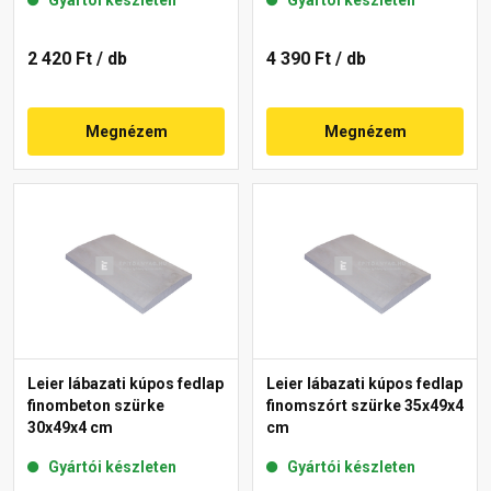
2 420 Ft
/ db
4 390 Ft
/ db
Megnézem
Megnézem
Leier lábazati kúpos fedlap
Leier lábazati kúpos fedlap
finombeton szürke
finomszórt szürke 35x49x4
30x49x4 cm
cm
Gyártói készleten
Gyártói készleten