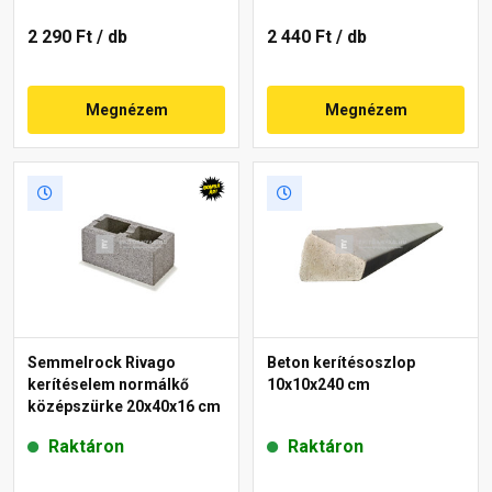
2 290 Ft
/ db
2 440 Ft
/ db
Megnézem
Megnézem
Semmelrock Rivago
Beton kerítésoszlop
kerítéselem normálkő
10x10x240 cm
középszürke 20x40x16 cm
Raktáron
Raktáron