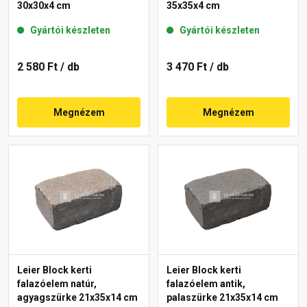
30x30x4 cm
35x35x4 cm
Gyártói készleten
Gyártói készleten
2 580 Ft
/ db
3 470 Ft
/ db
Megnézem
Megnézem
Leier Block kerti
Leier Block kerti
falazóelem natúr,
falazóelem antik,
agyagszürke 21x35x14 cm
palaszürke 21x35x14 cm