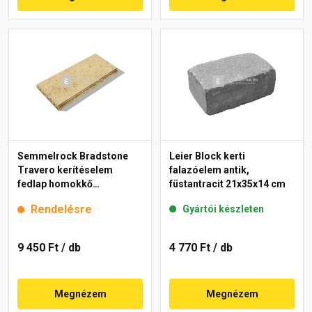
Semmelrock Bradstone
Leier Block kerti
Travero kerítéselem
falazóelem antik,
fedlap homokkő
füstantracit 21x35x14 cm
melírozott 23x50x5 cm
Rendelésre
Gyártói készleten
9 450 Ft
/ db
4 770 Ft
/ db
Megnézem
Megnézem