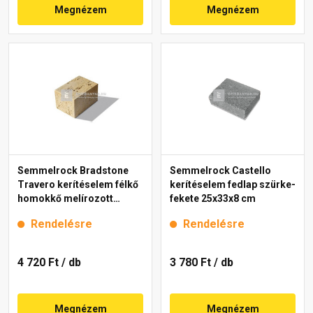
Megnézem
Megnézem
Semmelrock Bradstone
Semmelrock Castello
Travero kerítéselem félkő
kerítéselem fedlap szürke-
homokkő melírozott
fekete 25x33x8 cm
20x20x15 cm
Rendelésre
Rendelésre
4 720 Ft
/ db
3 780 Ft
/ db
Megnézem
Megnézem