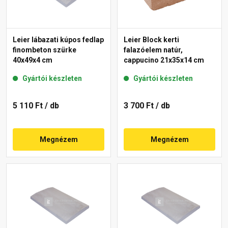
Leier lábazati kúpos fedlap
Leier Block kerti
finombeton szürke
falazóelem natúr,
40x49x4 cm
cappucino 21x35x14 cm
Gyártói készleten
Gyártói készleten
5 110 Ft
/ db
3 700 Ft
/ db
Megnézem
Megnézem