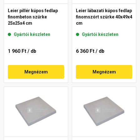
Leier pillér kúpos fedlap
Leier lábazati kúpos fedlap
finombeton szürke
finomszórt szürke 40x49x4
25x25x4 cm
cm
Gyártói készleten
Gyártói készleten
1 960 Ft
/ db
6 360 Ft
/ db
Megnézem
Megnézem