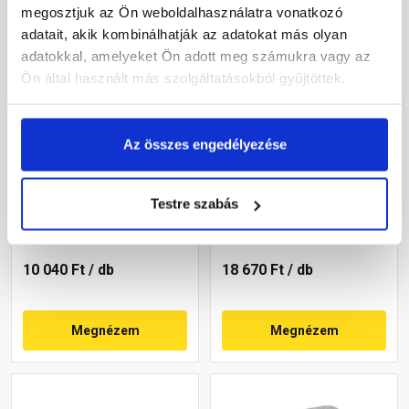
megosztjuk az Ön weboldalhasználatra vonatkozó
adatait, akik kombinálhatják az adatokat más olyan
adatokkal, amelyeket Ön adott meg számukra vagy az
Ön által használt más szolgáltatásokból gyűjtöttek.
Az összes engedélyezése
Semmelrock Bradstone
Leier Castrum
Travero kerítéselem
Pillérkorona, négy oldalon
normálkő homokkő
hasított, füstantracit 24 cm
Testre szabás
melírozott 20x40x15 cm
falhoz
Rendelésre
Gyártói készleten
10 040 Ft
/ db
18 670 Ft
/ db
Megnézem
Megnézem