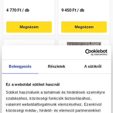
4 770 Ft
/ db
9 450 Ft
/ db
Megnézem
Megnézem
Beleegyezés
Részletek
A sütikről
Ez a weboldal sütiket használ
Semmelrock Castello
Leier Castrum
kerítéselem fedlap szürke-
Pillérkorona, négy oldalon
Sütiket használunk a tartalmak és hirdetések személyre
fekete 25x33x8 cm
hasított, füstantracit 24 cm
szabásához, közösségi funkciók biztosításához,
falhoz
Rendelésre
valamint weboldalforgalmunk elemzéséhez. Ezenkívül
Gyártói készleten
közösségi média-, hirdető- és elemező partnereinkkel