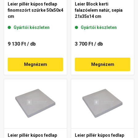
Leier pillér kúpos fedlap
Leier Block kerti
finomszórt szürke 50x50x4
falazóelem natúr, sepia
cm
21x35x14 cm
Gyártói készleten
Gyártói készleten
9 130 Ft
/ db
3 700 Ft
/ db
Megnézem
Megnézem
Leier pillér kúpos fedlap
Leier pillér kúpos fedlap