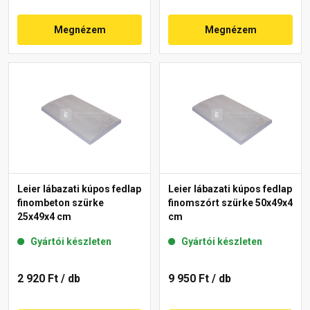
Megnézem
Megnézem
Leier lábazati kúpos fedlap
Leier lábazati kúpos fedlap
finombeton szürke
finomszórt szürke 50x49x4
25x49x4 cm
cm
Gyártói készleten
Gyártói készleten
2 920 Ft
/ db
9 950 Ft
/ db