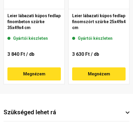
Leier lábazati kúpos fedlap
Leier lábazati kúpos fedlap
finombeton szürke
finomszórt szürke 25x49x4
35x49x4 cm
cm
Gyártói készleten
Gyártói készleten
3 840 Ft
/ db
3 630 Ft
/ db
Megnézem
Megnézem
Szükséged lehet rá