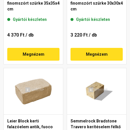
finomszórt szürke 35x35x4
finomszórt szürke 30x30x4
cm
cm
Gyártói készleten
Gyártói készleten
4 370 Ft
/ db
3 220 Ft
/ db
Megnézem
Megnézem
Leier Block kerti
Semmelrock Bradstone
falazóelem antik, fuoco
Travero kerítéselem félkő