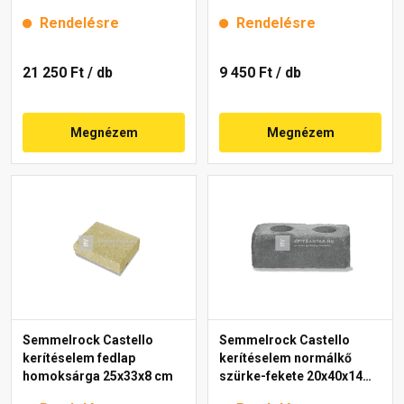
melírozott 30x30x15 cm
melírozott 23x50x5 cm
Rendelésre
Rendelésre
21 250 Ft
/ db
9 450 Ft
/ db
Megnézem
Megnézem
Semmelrock Castello
Semmelrock Castello
kerítéselem fedlap
kerítéselem normálkő
homoksárga 25x33x8 cm
szürke-fekete 20x40x14
cm