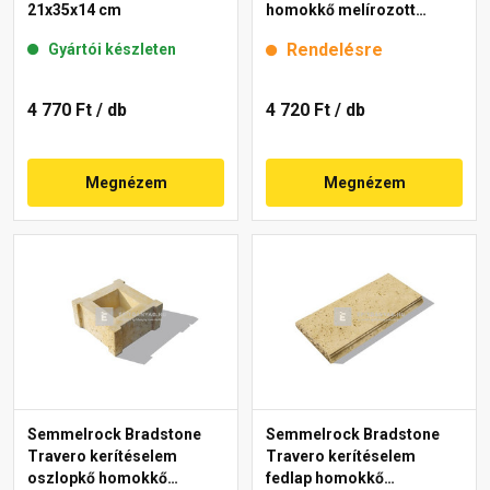
21x35x14 cm
homokkő melírozott
20x20x15 cm
Rendelésre
Gyártói készleten
4 770 Ft
/ db
4 720 Ft
/ db
Megnézem
Megnézem
Semmelrock Bradstone
Semmelrock Bradstone
Travero kerítéselem
Travero kerítéselem
oszlopkő homokkő
fedlap homokkő