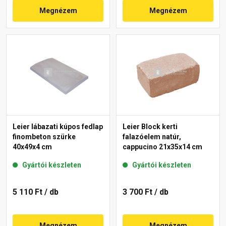
Megnézem
Megnézem
Leier lábazati kúpos fedlap
Leier Block kerti
finombeton szürke
falazóelem natúr,
40x49x4 cm
cappucino 21x35x14 cm
Gyártói készleten
Gyártói készleten
5 110 Ft
/ db
3 700 Ft
/ db
Megnézem
Megnézem