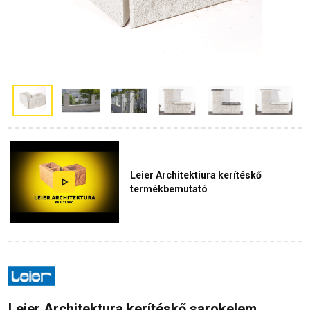
Leier Architektiura kerítéskő
termékbemutató
Leier Architektura kerítéskő sarokelem