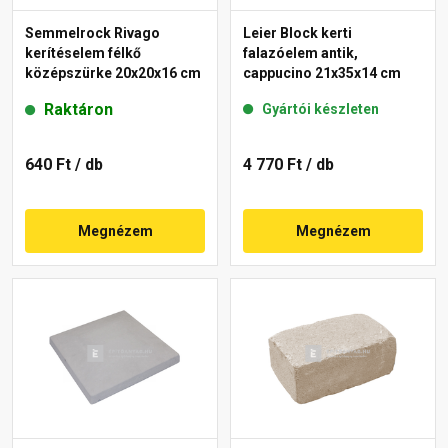
Semmelrock Rivago
Leier Block kerti
kerítéselem félkő
falazóelem antik,
középszürke 20x20x16 cm
cappucino 21x35x14 cm
Raktáron
Gyártói készleten
640 Ft
/ db
4 770 Ft
/ db
Megnézem
Megnézem