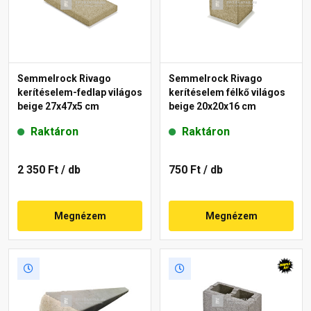
Semmelrock Rivago
Semmelrock Rivago
kerítéselem-fedlap világos
kerítéselem félkő világos
beige 27x47x5 cm
beige 20x20x16 cm
Raktáron
Raktáron
2 350 Ft
/ db
750 Ft
/ db
Megnézem
Megnézem