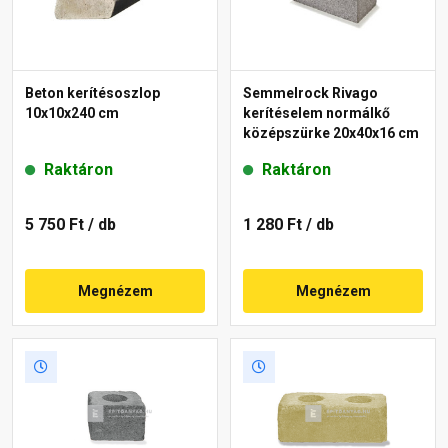
Beton kerítésoszlop
Semmelrock Rivago
10x10x240 cm
kerítéselem normálkő
középszürke 20x40x16 cm
Raktáron
Raktáron
5 750 Ft
/ db
1 280 Ft
/ db
Megnézem
Megnézem