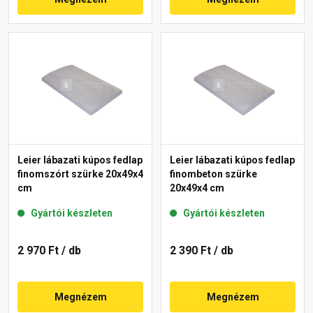
Leier lábazati kúpos fedlap
Leier lábazati kúpos fedlap
finomszórt szürke 20x49x4
finombeton szürke
cm
20x49x4 cm
Gyártói készleten
Gyártói készleten
2 970 Ft
/ db
2 390 Ft
/ db
Megnézem
Megnézem