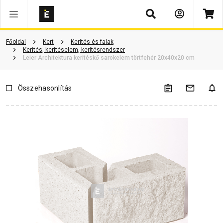
Keresés
Vásárlói vélemények
Kérdések és válaszok
Kapcsolódó cikkek
Főoldal
Kert
Kerítés és falak
Kerítés, kerítéselem, kerítésrendszer
Leier Architektura kerítéskő sarokelem törtfehér 20x40x20 cm
Összehasonlítás