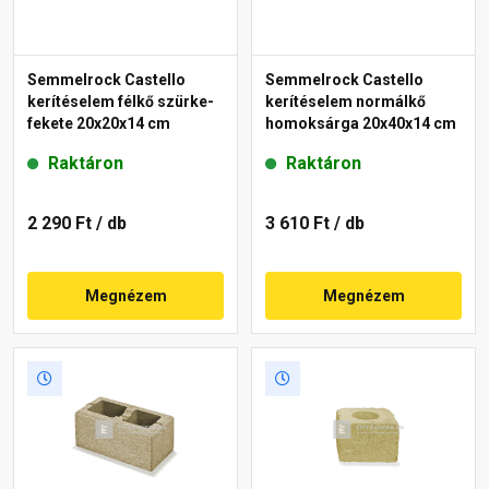
Semmelrock Castello
Semmelrock Castello
kerítéselem félkő szürke-
kerítéselem normálkő
fekete 20x20x14 cm
homoksárga 20x40x14 cm
Raktáron
Raktáron
2 290 Ft
/ db
3 610 Ft
/ db
Megnézem
Megnézem