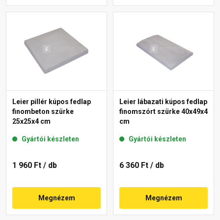
Leier pillér kúpos fedlap
Leier lábazati kúpos fedlap
finombeton szürke
finomszórt szürke 40x49x4
25x25x4 cm
cm
Gyártói készleten
Gyártói készleten
1 960 Ft
/ db
6 360 Ft
/ db
Megnézem
Megnézem