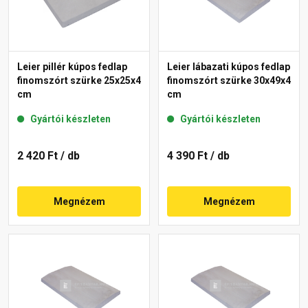
Leier pillér kúpos fedlap
Leier lábazati kúpos fedlap
finomszórt szürke 25x25x4
finomszórt szürke 30x49x4
cm
cm
Gyártói készleten
Gyártói készleten
2 420 Ft
/ db
4 390 Ft
/ db
Megnézem
Megnézem