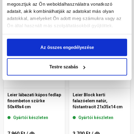
megosztjuk az Ön weboldalhasználatra vonatkozó
3 780 Ft
/ db
18 670 Ft
/ db
adatait, akik kombinálhatják az adatokat más olyan
adatokkal, amelyeket Ön adott meg számukra vagy az
Ön által használt más szolgáltatásokból gyűjtöttek.
Megnézem
Megnézem
Az összes engedélyezése
Testre szabás
Leier lábazati kúpos fedlap
Leier Block kerti
finombeton szürke
falazóelem natúr,
50x49x4 cm
füstantracit 21x35x14 cm
Gyártói készleten
Gyártói készleten
7 960 Ft
/ db
3 700 Ft
/ db