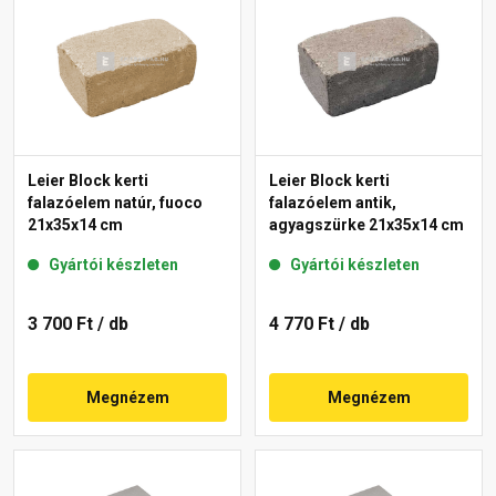
Leier Block kerti
Leier Block kerti
falazóelem natúr, fuoco
falazóelem antik,
21x35x14 cm
agyagszürke 21x35x14 cm
Gyártói készleten
Gyártói készleten
3 700 Ft
/ db
4 770 Ft
/ db
Megnézem
Megnézem