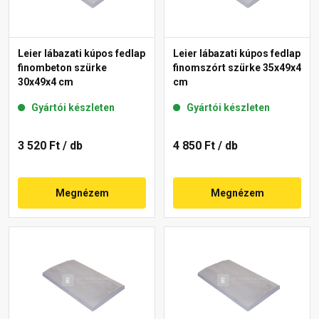
Leier lábazati kúpos fedlap
Leier lábazati kúpos fedlap
finombeton szürke
finomszórt szürke 35x49x4
30x49x4 cm
cm
Gyártói készleten
Gyártói készleten
3 520 Ft
/ db
4 850 Ft
/ db
Megnézem
Megnézem