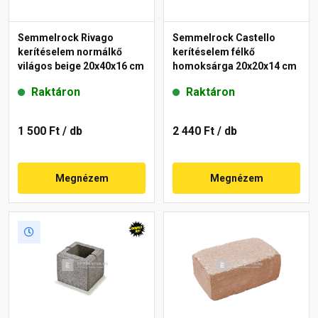
Semmelrock Rivago
Semmelrock Castello
kerítéselem normálkő
kerítéselem félkő
világos beige 20x40x16 cm
homoksárga 20x20x14 cm
Raktáron
Raktáron
1 500 Ft
/ db
2 440 Ft
/ db
Megnézem
Megnézem