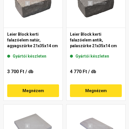
Leier Block kerti
Leier Block kerti
falazóelem natúr,
falazóelem antik,
agyagszürke 21x35x14 cm
palaszürke 21x35x14 cm
Gyártói készleten
Gyártói készleten
3 700 Ft
/ db
4 770 Ft
/ db
Megnézem
Megnézem