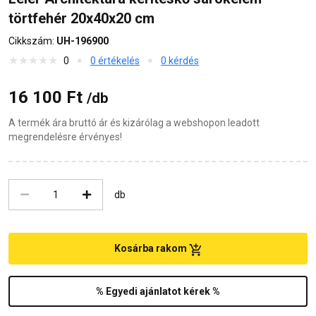
törtfehér 20x40x20 cm
Cikkszám:
UH-196900
0
0 értékelés
0 kérdés
16 100 Ft
/db
A termék ára bruttó ár és kizárólag a webshopon leadott
megrendelésre érvényes!
db
Kosárba rakom
% Egyedi ajánlatot kérek %