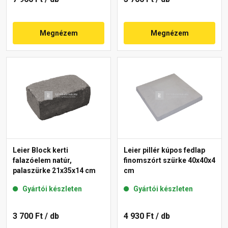
Megnézem
Megnézem
Leier Block kerti
Leier pillér kúpos fedlap
falazóelem natúr,
finomszórt szürke 40x40x4
palaszürke 21x35x14 cm
cm
Gyártói készleten
Gyártói készleten
3 700 Ft
/ db
4 930 Ft
/ db