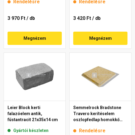
Rendelésre
Rendelésre
3 970 Ft
/ db
3 420 Ft
/ db
Megnézem
Megnézem
Leier Block kerti
Semmelrock Bradstone
falazóelem antik,
Travero kerítéselem
füstantracit 21x35x14 cm
oszlopfedlap homokkő
melírozott 35x35x5 cm
Rendelésre
Gyártói készleten