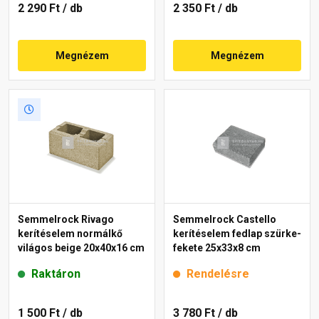
2 290 Ft
/ db
2 350 Ft
/ db
Megnézem
Megnézem
Semmelrock Rivago
Semmelrock Castello
kerítéselem normálkő
kerítéselem fedlap szürke-
világos beige 20x40x16 cm
fekete 25x33x8 cm
Raktáron
Rendelésre
1 500 Ft
/ db
3 780 Ft
/ db