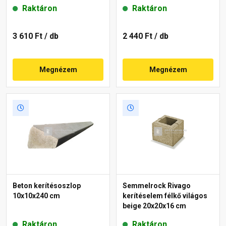
Raktáron
Raktáron
3 610 Ft
/ db
2 440 Ft
/ db
Megnézem
Megnézem
Beton kerítésoszlop
Semmelrock Rivago
10x10x240 cm
kerítéselem félkő világos
beige 20x20x16 cm
Raktáron
Raktáron