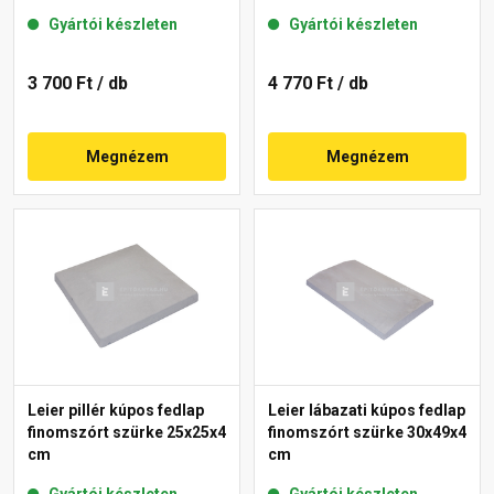
Gyártói készleten
Gyártói készleten
3 700 Ft
/ db
4 770 Ft
/ db
Megnézem
Megnézem
Leier pillér kúpos fedlap
Leier lábazati kúpos fedlap
finomszórt szürke 25x25x4
finomszórt szürke 30x49x4
cm
cm