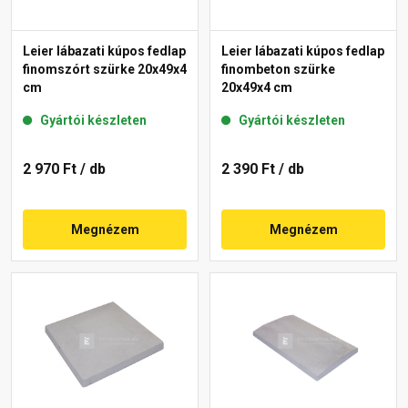
Leier lábazati kúpos fedlap
Leier lábazati kúpos fedlap
finomszórt szürke 20x49x4
finombeton szürke
cm
20x49x4 cm
Gyártói készleten
Gyártói készleten
2 970 Ft
/ db
2 390 Ft
/ db
Megnézem
Megnézem