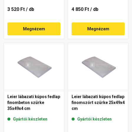
3 520 Ft
/ db
4 850 Ft
/ db
Megnézem
Megnézem
Leier lábazati kúpos fedlap
Leier lábazati kúpos fedlap
finombeton szürke
finomszórt szürke 25x49x4
35x49x4 cm
cm
Gyártói készleten
Gyártói készleten