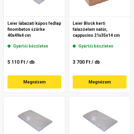
Leier lábazati kúpos fedlap
Leier Block kerti
finombeton szürke
falazóelem natúr,
40x49x4 cm
cappucino 21x35x14 cm
Gyártói készleten
Gyártói készleten
5 110 Ft
/ db
3 700 Ft
/ db
Megnézem
Megnézem