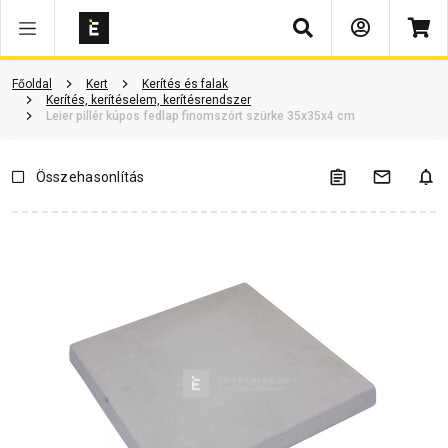
Keresés
Vásárlói vélemények
Kérdések és válaszok
Kapcsolódó cikkek
Főoldal
Kert
Kerítés és falak
Kerítés, kerítéselem, kerítésrendszer
Leier pillér kúpos fedlap finomszórt szürke 35x35x4 cm
Összehasonlítás