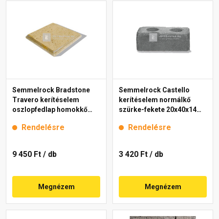
Semmelrock Bradstone
Semmelrock Castello
Travero kerítéselem
kerítéselem normálkő
oszlopfedlap homokkő
szürke-fekete 20x40x14
melírozott 35x35x5 cm
cm
Rendelésre
Rendelésre
9 450 Ft
/ db
3 420 Ft
/ db
Megnézem
Megnézem