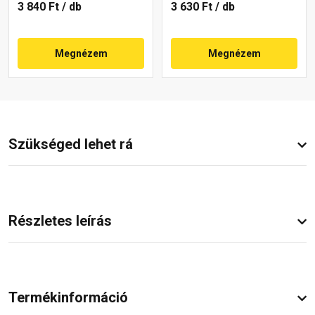
3 840 Ft
/ db
3 630 Ft
/ db
Megnézem
Megnézem
Szükséged lehet rá
Részletes leírás
Termékinformáció