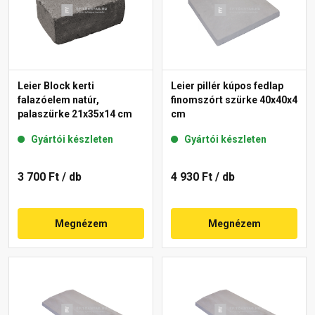
Leier Block kerti
Leier pillér kúpos fedlap
falazóelem natúr,
finomszórt szürke 40x40x4
palaszürke 21x35x14 cm
cm
Gyártói készleten
Gyártói készleten
3 700 Ft
/ db
4 930 Ft
/ db
Megnézem
Megnézem