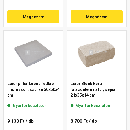
Megnézem
Megnézem
Leier pillér kúpos fedlap
Leier Block kerti
finomszórt szürke 50x50x4
falazóelem natúr, sepia
cm
21x35x14 cm
Gyártói készleten
Gyártói készleten
9 130 Ft
/ db
3 700 Ft
/ db