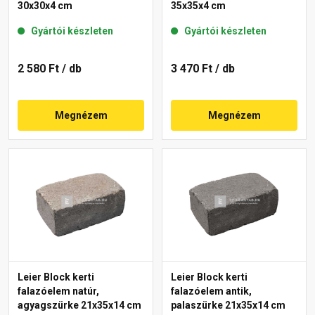
30x30x4 cm
35x35x4 cm
Gyártói készleten
Gyártói készleten
2 580 Ft
/ db
3 470 Ft
/ db
Megnézem
Megnézem
Leier Block kerti
Leier Block kerti
falazóelem natúr,
falazóelem antik,
agyagszürke 21x35x14 cm
palaszürke 21x35x14 cm