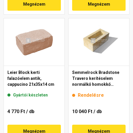
Megnézem
Megnézem
Leier Block kerti
Semmelrock Bradstone
falazóelem antik,
Travero kerítéselem
cappucino 21x35x14 cm
normálkő homokkő
melírozott 20x40x15 cm
Rendelésre
Gyártói készleten
4 770 Ft
/ db
10 040 Ft
/ db
Megnézem
Megnézem