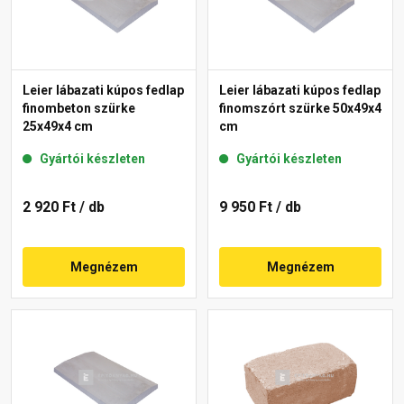
Leier lábazati kúpos fedlap
Leier lábazati kúpos fedlap
finombeton szürke
finomszórt szürke 50x49x4
25x49x4 cm
cm
Gyártói készleten
Gyártói készleten
2 920 Ft
/ db
9 950 Ft
/ db
Megnézem
Megnézem