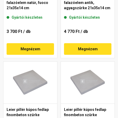
falazóelem natúr, fuoco
falazóelem antik,
21x35x14 cm
agyagszürke 21x35x14 cm
Gyártói készleten
Gyártói készleten
3 700 Ft
/ db
4 770 Ft
/ db
Megnézem
Megnézem
Leier pillér kúpos fedlap
Leier pillér kúpos fedlap
finombeton szürke
finombeton szürke