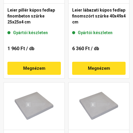
Leier pillér kúpos fedlap
Leier lábazati kúpos fedlap
finombeton szürke
finomszórt szürke 40x49x4
25x25x4 cm
cm
Gyártói készleten
Gyártói készleten
1 960 Ft
/ db
6 360 Ft
/ db
Megnézem
Megnézem