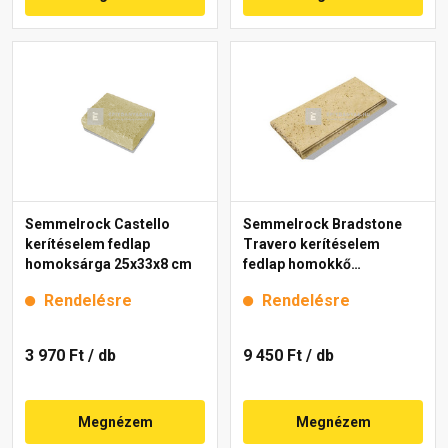
Semmelrock Castello
Semmelrock Bradstone
kerítéselem fedlap
Travero kerítéselem
homoksárga 25x33x8 cm
fedlap homokkő
melírozott 23x50x5 cm
Rendelésre
Rendelésre
3 970 Ft
/ db
9 450 Ft
/ db
Megnézem
Megnézem