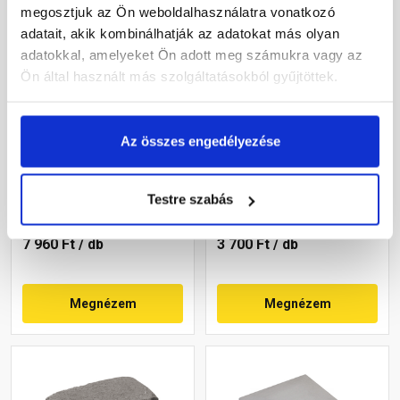
megosztjuk az Ön weboldalhasználatra vonatkozó
adatait, akik kombinálhatják az adatokat más olyan
adatokkal, amelyeket Ön adott meg számukra vagy az
Ön által használt más szolgáltatásokból gyűjtöttek.
Leier lábazati kúpos fedlap
Leier Block kerti
Az összes engedélyezése
finombeton szürke
falazóelem natúr,
50x49x4 cm
füstantracit 21x35x14 cm
Gyártói készleten
Gyártói készleten
Testre szabás
7 960 Ft
/ db
3 700 Ft
/ db
Megnézem
Megnézem