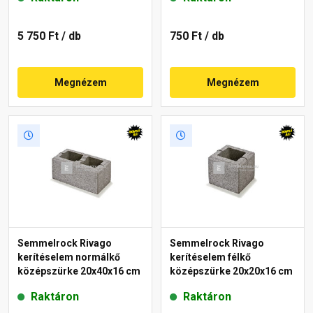
5 750 Ft
/ db
750 Ft
/ db
Megnézem
Megnézem
Semmelrock Rivago
Semmelrock Rivago
kerítéselem normálkő
kerítéselem félkő
középszürke 20x40x16 cm
középszürke 20x20x16 cm
Raktáron
Raktáron