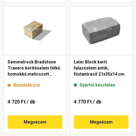
Semmelrock Bradstone
Leier Block kerti
Travero kerítéselem félkő
falazóelem antik,
homokkő melírozott
füstantracit 21x35x14 cm
20x20x15 cm
Rendelésre
Gyártói készleten
4 720 Ft
/ db
4 770 Ft
/ db
Megnézem
Megnézem