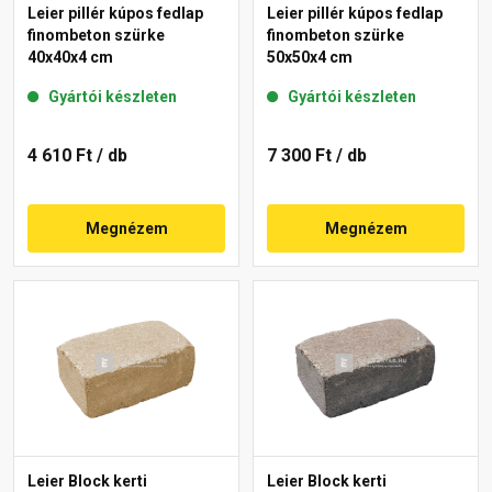
Leier pillér kúpos fedlap
Leier pillér kúpos fedlap
finombeton szürke
finombeton szürke
40x40x4 cm
50x50x4 cm
Gyártói készleten
Gyártói készleten
4 610 Ft
/ db
7 300 Ft
/ db
Megnézem
Megnézem
Leier Block kerti
Leier Block kerti