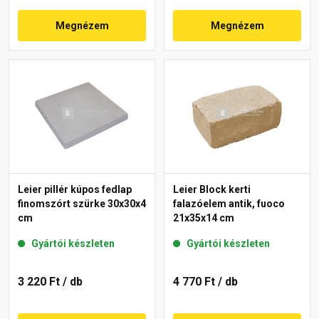
Megnézem
Megnézem
Leier pillér kúpos fedlap
Leier Block kerti
finomszórt szürke 30x30x4
falazóelem antik, fuoco
cm
21x35x14 cm
Gyártói készleten
Gyártói készleten
3 220 Ft
/ db
4 770 Ft
/ db