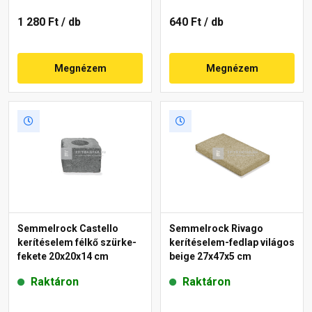
1 280 Ft
/ db
640 Ft
/ db
Megnézem
Megnézem
Semmelrock Castello
Semmelrock Rivago
kerítéselem félkő szürke-
kerítéselem-fedlap világos
fekete 20x20x14 cm
beige 27x47x5 cm
Raktáron
Raktáron