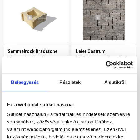
Semmelrock Bradstone
Leier Castrum
Travero kerítéselem
Pillérkorona, négy oldalon
oszlopkő homokkő
hasított, füstantracit 24 cm
melírozott 30x30x15 cm
falhoz
Rendelésre
Gyártói készleten
Beleegyezés
Részletek
A sütikről
21 250 Ft
/ db
18 670 Ft
/ db
Ez a weboldal sütiket használ
Megnézem
Megnézem
Sütiket használunk a tartalmak és hirdetések személyre
szabásához, közösségi funkciók biztosításához,
valamint weboldalforgalmunk elemzéséhez. Ezenkívül
közösségi média-, hirdető- és elemező partnereinkkel