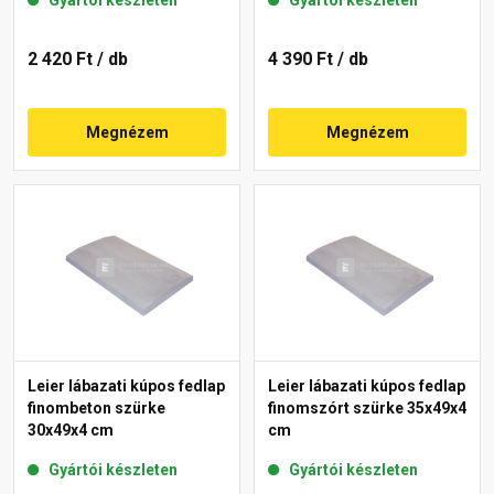
Gyártói készleten
Gyártói készleten
2 420 Ft
/ db
4 390 Ft
/ db
Megnézem
Megnézem
Leier lábazati kúpos fedlap
Leier lábazati kúpos fedlap
finombeton szürke
finomszórt szürke 35x49x4
30x49x4 cm
cm
Gyártói készleten
Gyártói készleten