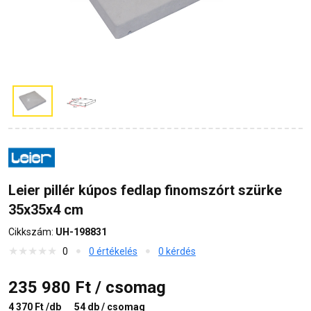
Leier pillér kúpos fedlap finomszórt szürke
35x35x4 cm
Cikkszám:
UH-198831
0
0 értékelés
0 kérdés
235 980 Ft / csomag
4 370 Ft /db
54 db / csomag