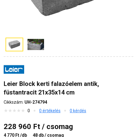
Leier Block kerti falazóelem antik,
füstantracit 21x35x14 cm
Cikkszám:
UH-274794
0
0 értékelés
0 kérdés
228 960 Ft / csomag
4 770 Ft /db
48 db / csomag