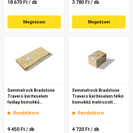
18 670 Ft
/ db
3 780 Ft
/ db
Megnézem
Megnézem
Semmelrock Bradstone
Semmelrock Bradstone
Travero kerítéselem
Travero kerítéselem félkő
fedlap homokkő
homokkő melírozott
melírozott 23x50x5 cm
20x20x15 cm
Rendelésre
Rendelésre
9 450 Ft
/ db
4 720 Ft
/ db