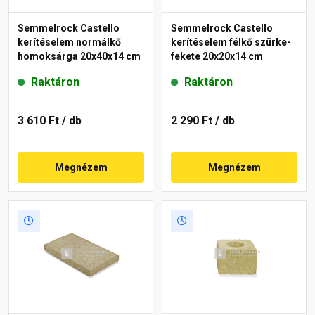
Semmelrock Castello
Semmelrock Castello
kerítéselem normálkő
kerítéselem félkő szürke-
homoksárga 20x40x14 cm
fekete 20x20x14 cm
Raktáron
Raktáron
3 610 Ft
/ db
2 290 Ft
/ db
Megnézem
Megnézem