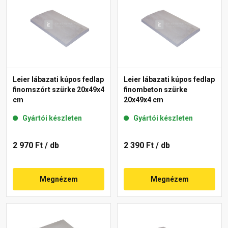
Leier lábazati kúpos fedlap
Leier lábazati kúpos fedlap
finomszórt szürke 20x49x4
finombeton szürke
cm
20x49x4 cm
Gyártói készleten
Gyártói készleten
2 970 Ft
/ db
2 390 Ft
/ db
Megnézem
Megnézem