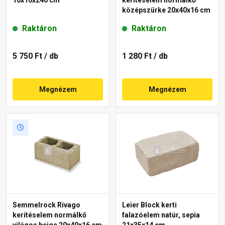
10x10x240 cm
kerítéselem normálkő
középszürke 20x40x16 cm
Raktáron
Raktáron
5 750 Ft
/ db
1 280 Ft
/ db
Megnézem
Megnézem
Semmelrock Rivago
Leier Block kerti
kerítéselem normálkő
falazóelem natúr, sepia