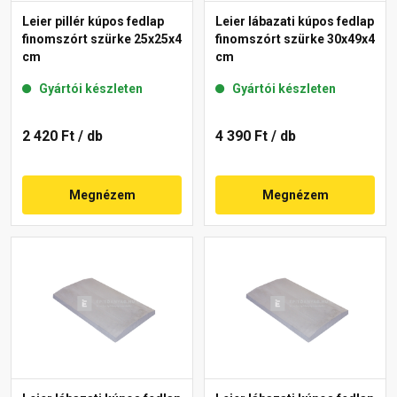
Leier pillér kúpos fedlap
Leier lábazati kúpos fedlap
finomszórt szürke 25x25x4
finomszórt szürke 30x49x4
cm
cm
Gyártói készleten
Gyártói készleten
2 420 Ft
/ db
4 390 Ft
/ db
Megnézem
Megnézem