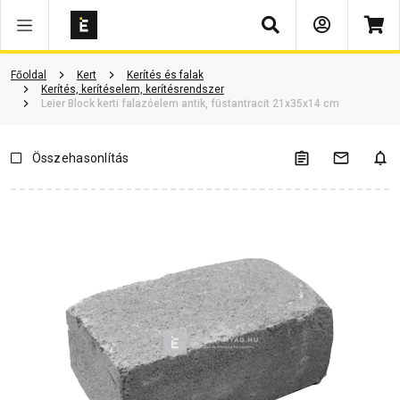
Keresés
Vásárlói vélemények
Kérdések és válaszok
Kapcsolódó cikkek
Főoldal
Kert
Kerítés és falak
Kerítés, kerítéselem, kerítésrendszer
Leier Block kerti falazóelem antik, füstantracit 21x35x14 cm
Összehasonlítás