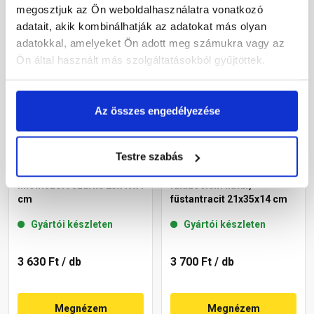
megosztjuk az Ön weboldalhasználatra vonatkozó
Megnézem
Megnézem
adatait, akik kombinálhatják az adatokat más olyan
adatokkal, amelyeket Ön adott meg számukra vagy az
Ön által használt más szolgáltatásokból gyűjtöttek.
Az összes engedélyezése
Testre szabás
Leier lábazati kúpos fedlap
Leier Block kerti
finomszórt szürke 25x49x4
falazóelem natúr,
cm
füstantracit 21x35x14 cm
Gyártói készleten
Gyártói készleten
3 630 Ft
/ db
3 700 Ft
/ db
Megnézem
Megnézem