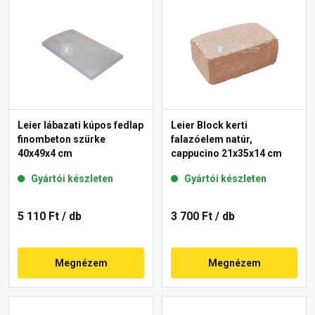
Leier lábazati kúpos fedlap
Leier Block kerti
finombeton szürke
falazóelem natúr,
40x49x4 cm
cappucino 21x35x14 cm
Gyártói készleten
Gyártói készleten
5 110 Ft
/ db
3 700 Ft
/ db
Megnézem
Megnézem