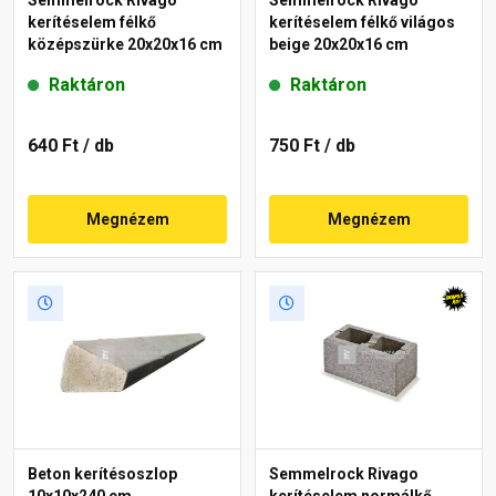
Semmelrock Rivago
Semmelrock Rivago
kerítéselem félkő
kerítéselem félkő világos
középszürke 20x20x16 cm
beige 20x20x16 cm
Raktáron
Raktáron
640 Ft
/ db
750 Ft
/ db
Megnézem
Megnézem
Beton kerítésoszlop
Semmelrock Rivago