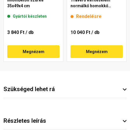
finombeton szürke
Travero kerítéselem
35x49x4 cm
normálkő homokkő
melírozott 20x40x15 cm
Rendelésre
Gyártói készleten
3 840 Ft
/ db
10 040 Ft
/ db
Megnézem
Megnézem
Szükséged lehet rá
Részletes leírás