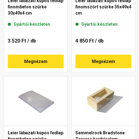
Leier lábazati kúpos fedlap
Leier lábazati kúpos fedlap
finombeton szürke
finomszórt szürke 35x49x4
30x49x4 cm
cm
Gyártói készleten
Gyártói készleten
3 520 Ft
/ db
4 850 Ft
/ db
Megnézem
Megnézem
Leier lábazati kúpos fedlap
Semmelrock Bradstone