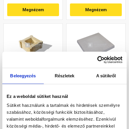
Megnézem
Megnézem
Beleegyezés
Részletek
A sütikről
Semmelrock Bradstone
Leier pillér kúpos fedlap
Travero kerítéselem
finomszórt szürke 50x50x4
oszlopkő homokkő
cm
melírozott 30x30x15 cm
Ez a weboldal sütiket használ
Rendelésre
Gyártói készleten
Sütiket használunk a tartalmak és hirdetések személyre
szabásához, közösségi funkciók biztosításához,
21 250 Ft
/ db
9 130 Ft
/ db
valamint weboldalforgalmunk elemzéséhez. Ezenkívül
közösségi média-, hirdető- és elemező partnereinkkel