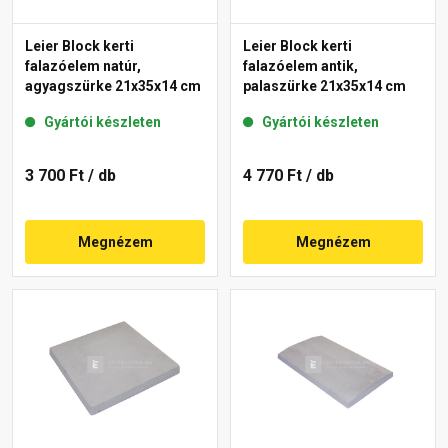
Leier Block kerti
Leier Block kerti
falazóelem natúr,
falazóelem antik,
agyagszürke 21x35x14 cm
palaszürke 21x35x14 cm
Gyártói készleten
Gyártói készleten
3 700 Ft
/ db
4 770 Ft
/ db
Megnézem
Megnézem