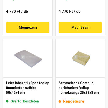
4 770 Ft
/ db
4 770 Ft
/ db
Megnézem
Megnézem
Leier lábazati kúpos fedlap
Semmelrock Castello
finombeton szürke
kerítéselem fedlap
50x49x4 cm
homoksárga 25x33x8 cm
Rendelésre
Gyártói készleten