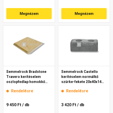
Megnézem
Megnézem
Semmelrock Bradstone
Semmelrock Castello
Travero kerítéselem
kerítéselem normálkő
oszlopfedlap homokkő
szürke-fekete 20x40x14
melírozott 35x35x5 cm
cm
Rendelésre
Rendelésre
9 450 Ft
/ db
3 420 Ft
/ db