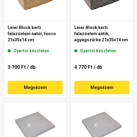
Leier Block kerti
Leier Block kerti
falazóelem natúr, fuoco
falazóelem antik,
21x35x14 cm
agyagszürke 21x35x14 cm
Gyártói készleten
Gyártói készleten
3 700 Ft
/ db
4 770 Ft
/ db
Megnézem
Megnézem