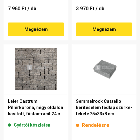
7 960 Ft
/ db
3 970 Ft
/ db
Megnézem
Megnézem
Leier Castrum
Semmelrock Castello
Pillérkorona, négy oldalon
kerítéselem fedlap szürke-
hasított, füstantracit 24 cm
fekete 25x33x8 cm
falhoz
Rendelésre
Gyártói készleten