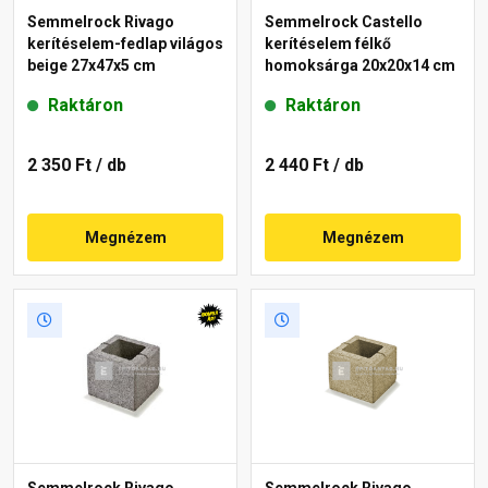
Semmelrock Rivago
Semmelrock Castello
kerítéselem-fedlap világos
kerítéselem félkő
beige 27x47x5 cm
homoksárga 20x20x14 cm
Raktáron
Raktáron
2 350 Ft
/ db
2 440 Ft
/ db
Megnézem
Megnézem