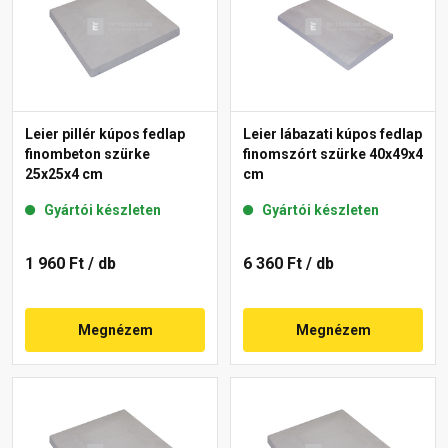
Leier pillér kúpos fedlap
Leier lábazati kúpos fedlap
finombeton szürke
finomszórt szürke 40x49x4
25x25x4 cm
cm
Gyártói készleten
Gyártói készleten
1 960 Ft
/ db
6 360 Ft
/ db
Megnézem
Megnézem