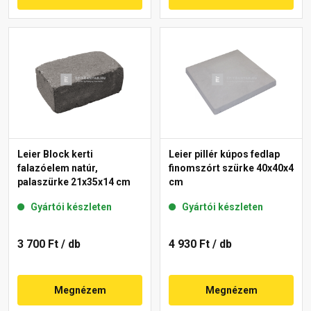
Leier Block kerti
Leier pillér kúpos fedlap
falazóelem natúr,
finomszórt szürke 40x40x4
palaszürke 21x35x14 cm
cm
Gyártói készleten
Gyártói készleten
3 700 Ft
/ db
4 930 Ft
/ db
Megnézem
Megnézem