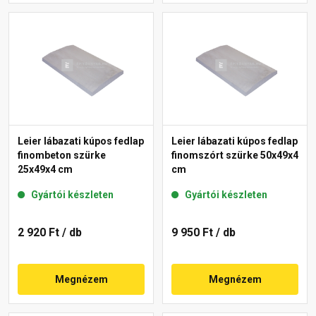
Leier lábazati kúpos fedlap
Leier lábazati kúpos fedlap
finombeton szürke
finomszórt szürke 50x49x4
25x49x4 cm
cm
Gyártói készleten
Gyártói készleten
2 920 Ft
/ db
9 950 Ft
/ db
Megnézem
Megnézem