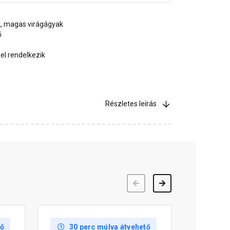
k, magas virágágyak
ő
el rendelkezik
Részletes leírás
Előző
Következő
tő
30 perc múlva átvehető