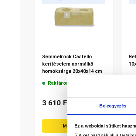
Semmelrock Castello
Be
kerítéselem normálkő
10
homoksárga 20x40x14 cm
Raktáron
3 610 Ft
/ db
5
Beleegyezés
Ez a weboldal sütiket haszn
Megnézem
Sütiket használunk a tartal