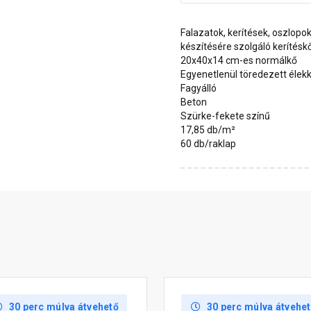
Falazatok, kerítések, oszlopo
készítésére szolgáló kerítésk
20x40x14 cm-es normálkő
Egyenetlenül töredezett élekk
Fagyálló
Beton
Szürke-fekete színű
17,85 db/m²
60 db/raklap
30 perc múlva átvehető
30 perc múlva átvehe