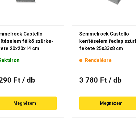
mmelrock Castello
Semmelrock Castello
ítéselem félkő szürke-
kerítéselem fedlap szür
kete 20x20x14 cm
fekete 25x33x8 cm
Raktáron
Rendelésre
 290 Ft
/ db
3 780 Ft
/ db
Megnézem
Megnézem