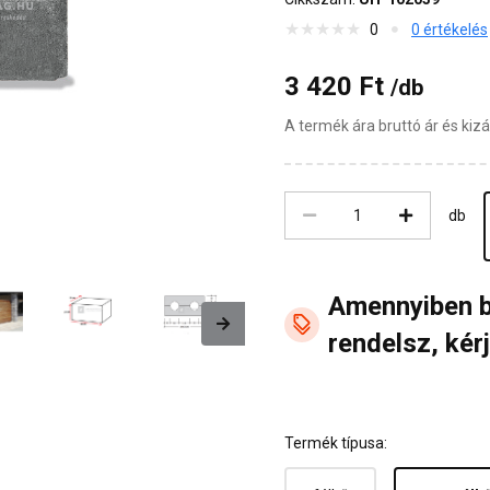
0
0 értékelés
3 420 Ft
/db
A termék ára bruttó ár és ki
db
Amennyiben 
Next
rendelsz, kérj
Termék típusa: