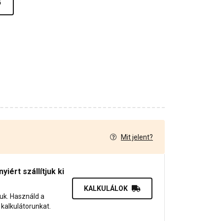
ő
Mit jelent?
7
iért szállítjuk ki
KALKULÁLOK
juk. Használd a
dő kalkulátorunkat.