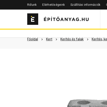
Rólunk
Elérhetőségeink
Szállítási információk
Szükséged lehet rá
Részletes 
Kapcsolódó cikkek
Főoldal
Kert
Kerítés és falak
Kerítés, k