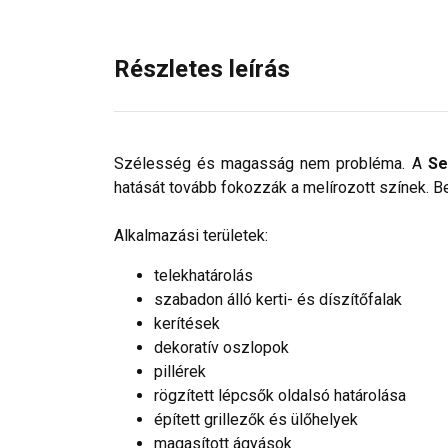
Részletes leírás
Szélesség és magasság nem probléma. A
Se
hatását tovább fokozzák a melírozott színek. B
Alkalmazási területek:
telekhatárolás
szabadon álló kerti- és díszítőfalak
kerítések
dekoratív oszlopok
pillérek
rögzített lépcsők oldalsó határolása
épített grillezők és ülőhelyek
magasított ágyások