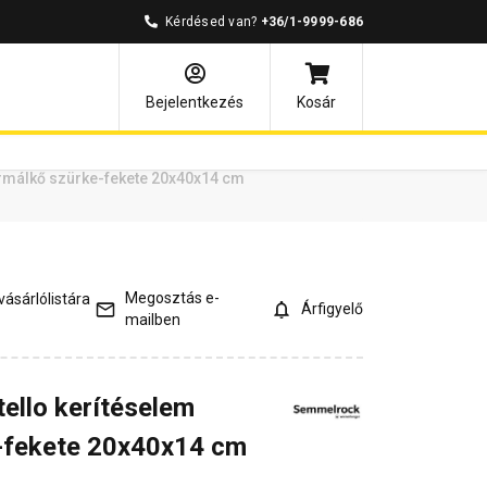
Kérdésed van?
+36/1-9999-686
ények
Kérdések és válaszok
Bejelentkezés
Kosár
rmálkő szürke-fekete 20x40x14 cm
Megosztás e-
ásárlólistára
Árfigyelő
mailben
ello kerítéselem
-fekete 20x40x14 cm