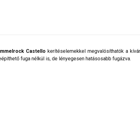
mmelrock Castello
kerítéselemekkel megvalósíthatók a kívánt
eépíthető fuga nélkül is, de lényegesen hatásosabb fugázva.