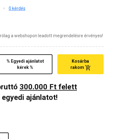
0 kérdés
zárólag a webshopon leadott megrendelésre érvényes!
% Egyedi ajánlatot
Kosárba
kérek %
rakom
bruttó
300.000 Ft felett
 egyedi ajánlatot!