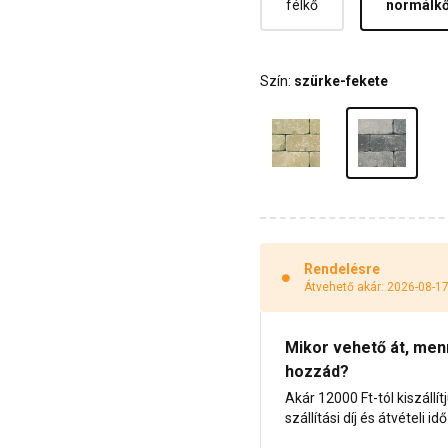
félkő
normálk
Szín:
szürke-fekete
Rendelésre
Átvehető akár: 2026-08-1
Mikor vehető át, menny
hozzád?
Akár 12000 Ft-tól kiszállít
szállítási díj és átvételi i