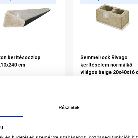
ton kerítésoszlop
Semmelrock Rivago
x10x240 cm
kerítéselem normálkő
világos beige 20x40x16 
Raktáron
Raktáron
 750 Ft
/ db
1 500 Ft
/ db
Részletek
ál
Megnézem
Megnézem
mak és hirdetések személyre szabásához, közösségi funkciók biz