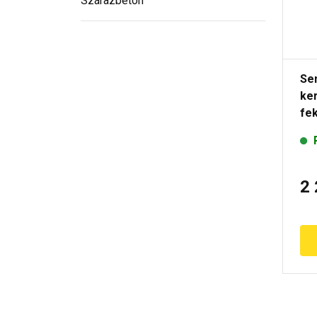
Szárazbeton
Se
ker
fe
2