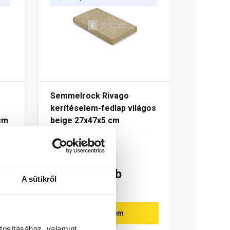
Semmelrock Rivago
kerítéselem-fedlap világos
cm
beige 27x47x5 cm
Raktáron
2 350 Ft
/ db
A sütikről
Megnézem
tosításához, valamint