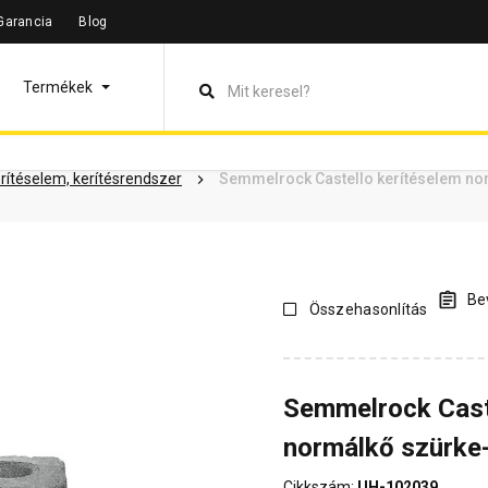
Garancia
Blog
leírás
Termékinformáció
Dokumentumok
Vásárlói vélem
Termékek
erítéselem, kerítésrendszer
Semmelrock Castello kerítéselem no
Bev
Összehasonlítás
Semmelrock Cast
normálkő szürke
Cikkszám:
UH-102039