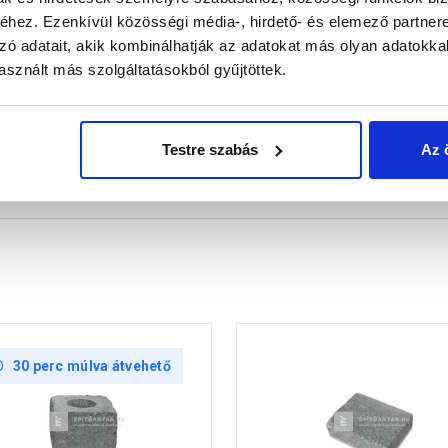
hez. Ezenkívül közösségi média-, hirdető- és elemező partner
zó adatait, akik kombinálhatják az adatokat más olyan adatokka
sznált más szolgáltatásokból gyűjtöttek.
Testre szabás
Az 
30 perc múlva átvehető