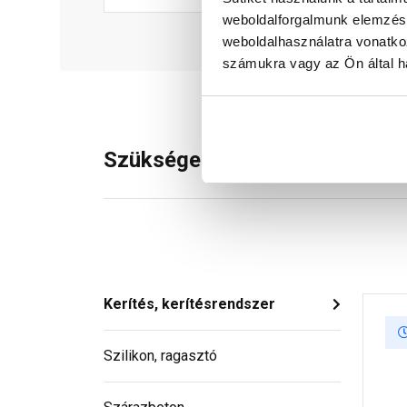
weboldalforgalmunk elemzésé
weboldalhasználatra vonatko
számukra vagy az Ön által ha
Szükséged lehet rá
Kerítés, kerítésrendszer
Szilikon, ragasztó