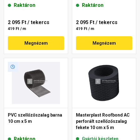
Raktáron
Raktáron
2 095 Ft
/ tekercs
2 095 Ft
/ tekercs
419 Ft / m
419 Ft / m
Megnézem
Megnézem
PVC szellőzőszalag barna
Masterplast Roofbond AC
10 cm x 5 m
perforált szellőzőszalag
fekete 10 cm x 5 m
Raktáron
Gyártói készleten