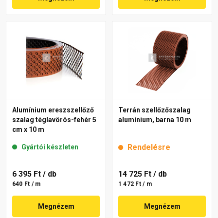
Alumínium ereszszellőző
Terrán szellőzőszalag
szalag téglavörös-fehér 5
alumínium, barna 10 m
cm x 10 m
Rendelésre
Gyártói készleten
6 395 Ft
/ db
14 725 Ft
/ db
640 Ft / m
1 472 Ft / m
Megnézem
Megnézem