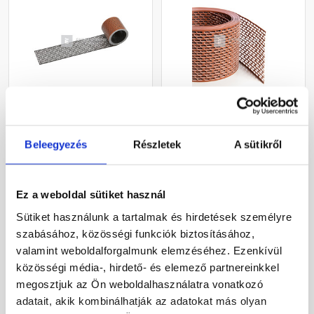
Tondach alumínium
Klöber ereszszellőző
ereszszellőző szalag
szalag téglavörös 10 cm x
Beleegyezés
Részletek
A sütikről
piros/barna 10 cm x 5 m
5 m
Rendelésre
Gyártói készleten
Ez a weboldal sütiket használ
6 130 Ft
/ db
1 645 Ft
/ tekercs
Sütiket használunk a tartalmak és hirdetések személyre
1 226 Ft / m
329 Ft / m
szabásához, közösségi funkciók biztosításához,
valamint weboldalforgalmunk elemzéséhez. Ezenkívül
Megnézem
Megnézem
közösségi média-, hirdető- és elemező partnereinkkel
megosztjuk az Ön weboldalhasználatra vonatkozó
adatait, akik kombinálhatják az adatokat más olyan