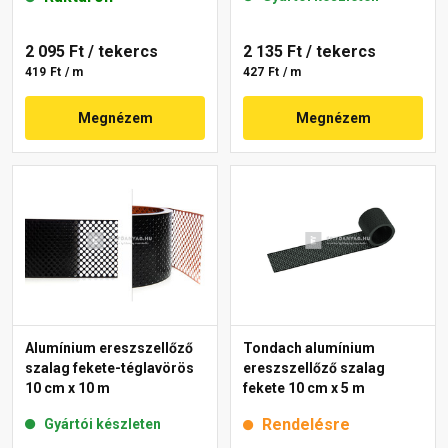
2 095 Ft
/ tekercs
2 135 Ft
/ tekercs
419 Ft / m
427 Ft / m
Megnézem
Megnézem
Alumínium ereszszellőző
Tondach alumínium
szalag fekete-téglavörös
ereszszellőző szalag
10 cm x 10 m
fekete 10 cm x 5 m
Rendelésre
Gyártói készleten