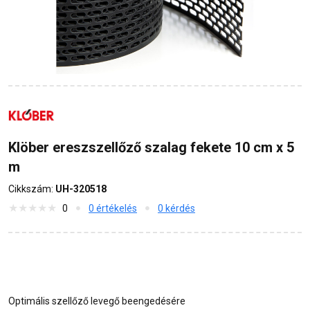
Klöber ereszszellőző szalag fekete 10 cm x 5
m
Cikkszám:
UH-320518
0
0 értékelés
0 kérdés
Optimális szellőző levegő beengedésére