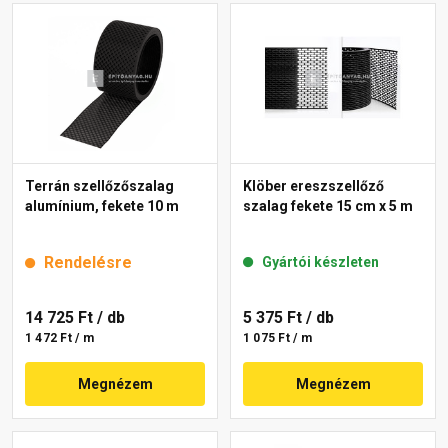
Terrán szellőzőszalag
Klöber ereszszellőző
alumínium, fekete 10 m
szalag fekete 15 cm x 5 m
Rendelésre
Gyártói készleten
14 725 Ft
/ db
5 375 Ft
/ db
1 472 Ft / m
1 075 Ft / m
Megnézem
Megnézem