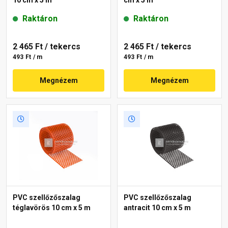
Raktáron
Raktáron
2 465 Ft
/ tekercs
2 465 Ft
/ tekercs
493 Ft / m
493 Ft / m
Megnézem
Megnézem
PVC szellőzőszalag
PVC szellőzőszalag
téglavörös 10 cm x 5 m
antracit 10 cm x 5 m