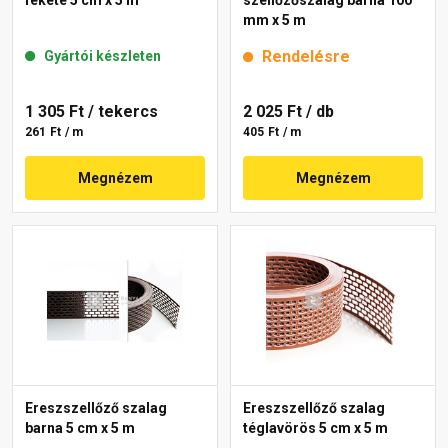
mm x 5 m
Rendelésre
Gyártói készleten
1 305 Ft
/ tekercs
2 025 Ft
/ db
261 Ft / m
405 Ft / m
Megnézem
Megnézem
Ereszszellőző szalag
Ereszszellőző szalag
barna 5 cm x 5 m
téglavörös 5 cm x 5 m