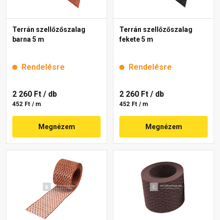
Terrán szellőzőszalag
Terrán szellőzőszalag
barna 5 m
fekete 5 m
Rendelésre
Rendelésre
2 260 Ft
/ db
2 260 Ft
/ db
452 Ft / m
452 Ft / m
Megnézem
Megnézem