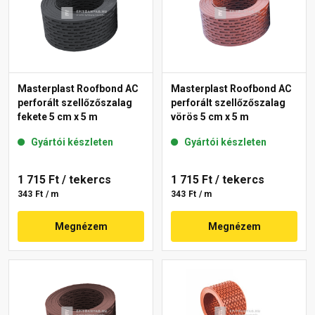
Masterplast Roofbond AC
Masterplast Roofbond AC
perforált szellőzőszalag
perforált szellőzőszalag
fekete 5 cm x 5 m
vörös 5 cm x 5 m
Gyártói készleten
Gyártói készleten
1 715 Ft
/ tekercs
1 715 Ft
/ tekercs
343 Ft / m
343 Ft / m
Megnézem
Megnézem