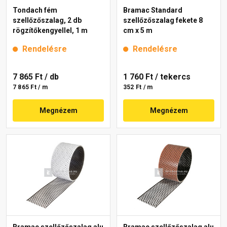
Tondach fém
Bramac Standard
szellőzőszalag, 2 db
szellőzőszalag fekete 8
rögzítőkengyellel, 1 m
cm x 5 m
Rendelésre
Rendelésre
7 865 Ft
/ db
1 760 Ft
/ tekercs
7 865 Ft / m
352 Ft / m
Megnézem
Megnézem
Bramac szellőzőszalag alu
Bramac szellőzőszalag alu