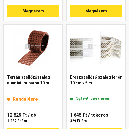
Megnézem
Megnézem
Terrán szellőzőszalag
Ereszszellőző szalag fehér
alumínium barna 10 m
10 cm x 5 m
Rendelésre
Gyártói készleten
12 825 Ft
/ db
1 645 Ft
/ tekercs
1 282 Ft / m
329 Ft / m