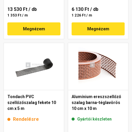
13 530 Ft
/ db
6 130 Ft
/ db
1 353 Ft / m
1 226 Ft / m
Megnézem
Megnézem
Tondach PVC
Alumínium ereszszellőző
szellőzőszalag fekete 10
szalag barna-téglavörös
cm x 5 m
10 cm x 10 m
Rendelésre
Gyártói készleten