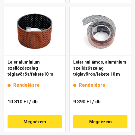
Leier alumínium
Leier hullámos, alumínium
szellőzőszalag
szellőzőszalag
téglavörös/fekete10 m
téglavörös/fekete 10 m
Rendelésre
Rendelésre
10 810 Ft
/ db
9 390 Ft
/ db
Megnézem
Megnézem