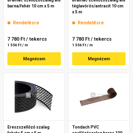
barna/fehér 10 cm x 5 m
téglavörös/antracit 10 cm
x 5 m
Rendelésre
Rendelésre
7 780 Ft
/ tekercs
7 780 Ft
/ tekercs
1 556 Ft / m
1 556 Ft / m
Megnézem
Megnézem
Ereszszellőző szalag
Tondach PVC
fekete 5 cm x 5 m
szellőzőszalag barna 100