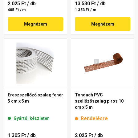
2 025 Ft
/ db
13 530 Ft
/ db
405 Ft / m
1 353 Ft / m
Megnézem
Megnézem
Ereszszellőző szalag fehér
Tondach PVC
5 cm x 5 m
szellőzőszalag piros 10
cm x 5 m
Rendelésre
Gyártói készleten
1 305 Ft
/ db
2 025 Ft
/ db