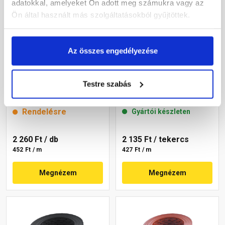
adatokkal, amelyeket Ön adott meg számukra vagy az
Ön által használt más szolgáltatásokból gyűjtöttek.
Az összes engedélyezése
Terrán szellőzőszalag
Masterplast Roofbond AC
tégla 5 m
perforált szellőzőszalag
Testre szabás
vörös 10 cm x 5 m
Rendelésre
Gyártói készleten
2 260 Ft
/ db
2 135 Ft
/ tekercs
452 Ft / m
427 Ft / m
Megnézem
Megnézem