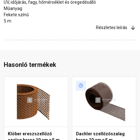
UV, időjárás, fagy, hőmérséklet és öregedésálló
Műanyag
Fekete színű
5 m
Részletes leírás
Hasonló termékek
Klöber ereszszellőző
Dachler szellőzőszalag
szalag barna 10 cm x 5 m
barna 10 cm x 5 m