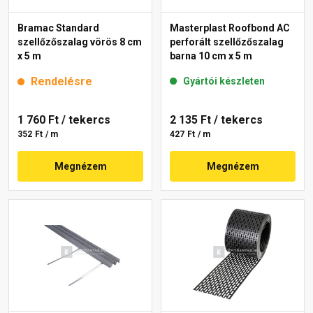
Bramac Standard
Masterplast Roofbond AC
szellőzőszalag vörös 8 cm
perforált szellőzőszalag
x 5 m
barna 10 cm x 5 m
Rendelésre
Gyártói készleten
1 760 Ft
/ tekercs
2 135 Ft
/ tekercs
352 Ft / m
427 Ft / m
Megnézem
Megnézem