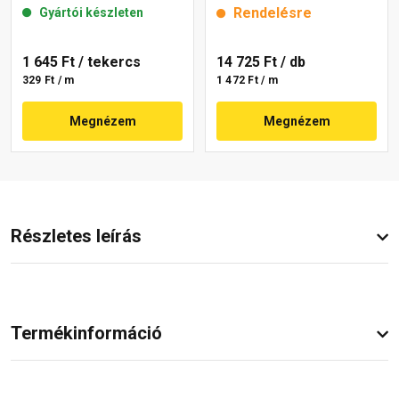
Rendelésre
Gyártói készleten
1 645 Ft
/ tekercs
14 725 Ft
/ db
329 Ft / m
1 472 Ft / m
Megnézem
Megnézem
Részletes leírás
Termékinformáció