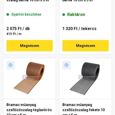
Raktáron
Gyártói készleten
2 075 Ft
/ db
1 320 Ft
/ tekercs
415 Ft / m
Megnézem
Megnézem
Bramac műanyag
Bramac műanyag
szellőzőszalag téglavörös
szellőzőszalag fekete 10
10 cm x 5 m
cm x 5 m