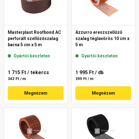
Masterplast Roofbond AC
Azzurro ereszszellőző
perforált szellőzőszalag
szalag téglavörös 10 cm x
barna 5 cm x 5 m
5 m
Gyártói készleten
Gyártói készleten
1 715 Ft
/ tekercs
1 995 Ft
/ db
343 Ft / m
399 Ft / m
Megnézem
Megnézem