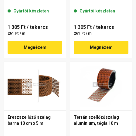
Gyártói készleten
Gyártói készleten
1 305 Ft
/ tekercs
1 305 Ft
/ tekercs
261 Ft / m
261 Ft / m
Megnézem
Megnézem
Ereszszellőző szalag
Terrán szellőzőszalag
barna 10 cm x 5 m
alumínium, tégla 10 m