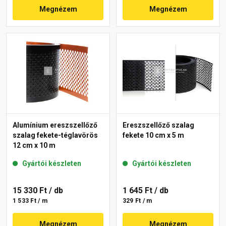
Megnézem
Megnézem
Alumínium ereszszellőző
Ereszszellőző szalag
szalag fekete-téglavörös
fekete 10 cm x 5 m
12 cm x 10 m
Gyártói készleten
Gyártói készleten
15 330 Ft
/ db
1 645 Ft
/ db
1 533 Ft / m
329 Ft / m
Megnézem
Megnézem