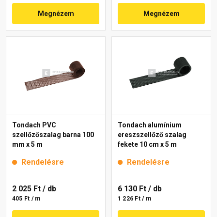
Megnézem
Megnézem
Tondach PVC
Tondach alumínium
szellőzőszalag barna 100
ereszszellőző szalag
mm x 5 m
fekete 10 cm x 5 m
Rendelésre
Rendelésre
2 025 Ft
/ db
6 130 Ft
/ db
405 Ft / m
1 226 Ft / m