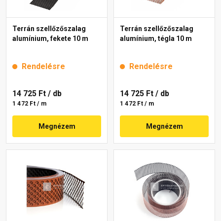
Terrán szellőzőszalag
Terrán szellőzőszalag
alumínium, fekete 10 m
alumínium, tégla 10 m
Rendelésre
Rendelésre
14 725 Ft
/ db
14 725 Ft
/ db
1 472 Ft / m
1 472 Ft / m
Megnézem
Megnézem