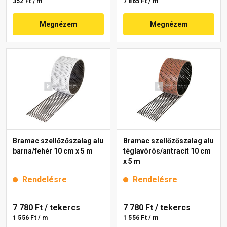
352 Ft / m
7 865 Ft / m
Megnézem
Megnézem
Bramac szellőzőszalag alu
Bramac szellőzőszalag alu
barna/fehér 10 cm x 5 m
téglavörös/antracit 10 cm
x 5 m
Rendelésre
Rendelésre
7 780 Ft
/ tekercs
7 780 Ft
/ tekercs
1 556 Ft / m
1 556 Ft / m