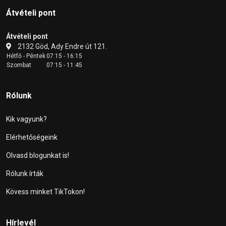
Átvételi pont
Átvételi pont
2132 Göd, Ady Endre út 121.
Hétfő - Péntek
07:15 - 16:15
Szombat
07:15 - 11:45
Rólunk
Kik vagyunk?
Elérhetőségeink
Olvasd blogunkat is!
Rólunk írták
Kövess minket TikTokon!
Hírlevél