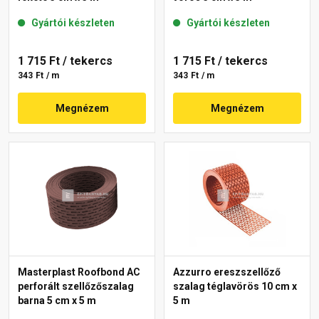
Gyártói készleten
Gyártói készleten
1 715 Ft
/ tekercs
1 715 Ft
/ tekercs
343 Ft / m
343 Ft / m
Megnézem
Megnézem
Masterplast Roofbond AC
Azzurro ereszszellőző
perforált szellőzőszalag
szalag téglavörös 10 cm x
barna 5 cm x 5 m
5 m