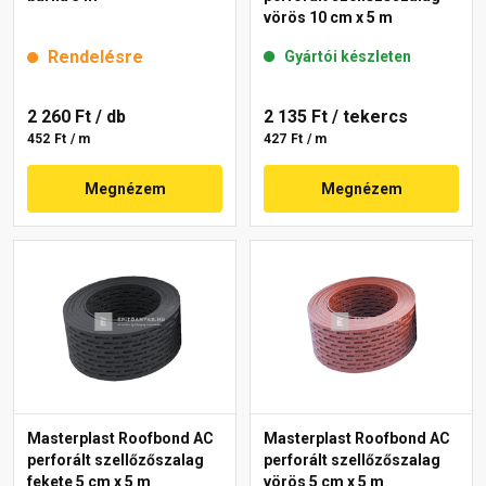
vörös 10 cm x 5 m
Rendelésre
Gyártói készleten
2 260 Ft
/ db
2 135 Ft
/ tekercs
452 Ft / m
427 Ft / m
Megnézem
Megnézem
Masterplast Roofbond AC
Masterplast Roofbond AC
perforált szellőzőszalag
perforált szellőzőszalag
fekete 5 cm x 5 m
vörös 5 cm x 5 m