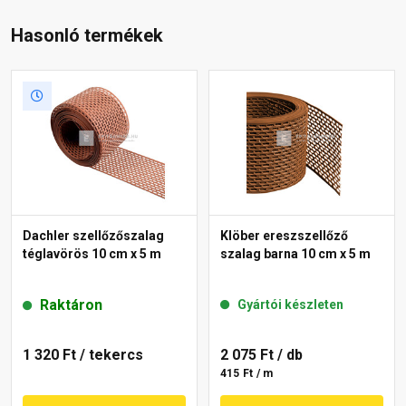
Hasonló termékek
Dachler szellőzőszalag
Klöber ereszszellőző
téglavörös 10 cm x 5 m
szalag barna 10 cm x 5 m
Raktáron
Gyártói készleten
1 320 Ft
/ tekercs
2 075 Ft
/ db
415 Ft / m