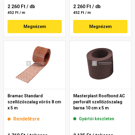
2 260 Ft
/ db
2 260 Ft
/ db
452 Ft / m
452 Ft / m
Megnézem
Megnézem
Bramac Standard
Masterplast Roofbond AC
szellőzőszalag vörös 8 cm
perforált szellőzőszalag
x 5 m
barna 10 cm x 5 m
Rendelésre
Gyártói készleten