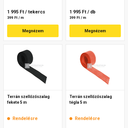
1 995 Ft
/ tekercs
1 995 Ft
/ db
399 Ft / m
399 Ft / m
Megnézem
Megnézem
Terrán szellőzőszalag
Terrán szellőzőszalag
fekete 5 m
tégla 5 m
Rendelésre
Rendelésre