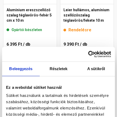
Alumínium ereszszellőző
Leier hullámos, alumínium
szalag téglavörös-fehér 5
szellőzőszalag
cm x 10 m
téglavörös/fekete 10 m
Rendelésre
Gyártói készleten
6 395 Ft
/ db
9 390 Ft
/ db
640 Ft / m
Megnézem
Megnézem
Beleegyezés
Részletek
A sütikről
Ez a weboldal sütiket használ
Sütiket használunk a tartalmak és hirdetések személyre
szabásához, közösségi funkciók biztosításához,
valamint weboldalforgalmunk elemzéséhez. Ezenkívül
közösségi média-, hirdető- és elemező partnereinkkel