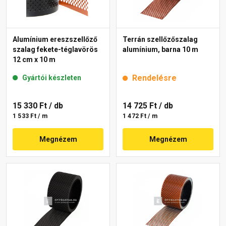
Alumínium ereszszellőző
Terrán szellőzőszalag
szalag fekete-téglavörös
alumínium, barna 10 m
12 cm x 10 m
Rendelésre
Gyártói készleten
15 330 Ft
/ db
14 725 Ft
/ db
1 533 Ft / m
1 472 Ft / m
Megnézem
Megnézem