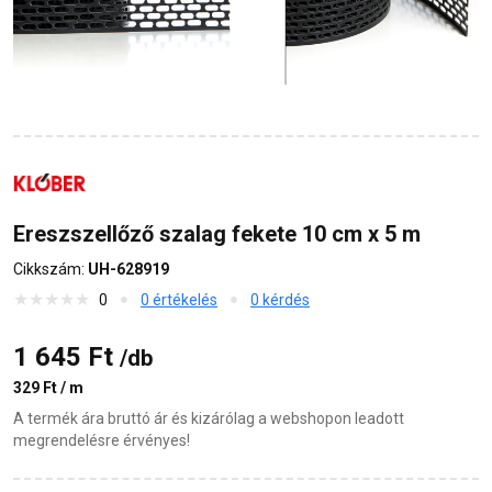
Ereszszellőző szalag fekete 10 cm x 5 m
Cikkszám:
UH-628919
0
0 értékelés
0 kérdés
1 645 Ft
/db
329 Ft / m
A termék ára bruttó ár és kizárólag a webshopon leadott
megrendelésre érvényes!