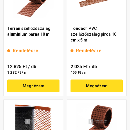
Terrán szellőzőszalag
Tondach PVC
alumínium barna 10 m
szellőzőszalag piros 10
cm x 5 m
Rendelésre
Rendelésre
12 825 Ft
/ db
2 025 Ft
/ db
1 282 Ft / m
405 Ft / m
Megnézem
Megnézem