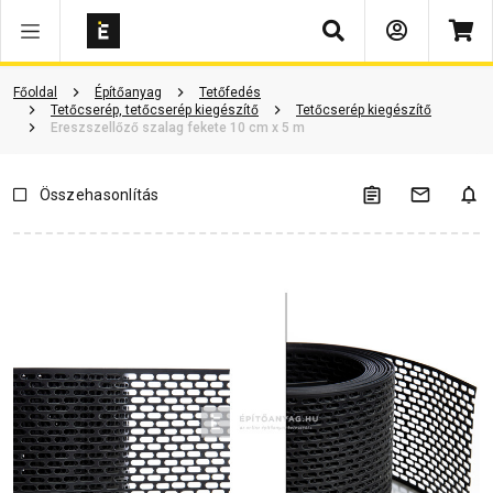
Keresés
Vásárlói vélemények
Kérdések és válaszok
Kapcsolódó cikkek
Főoldal
Építőanyag
Tetőfedés
Tetőcserép, tetőcserép kiegészítő
Tetőcserép kiegészítő
Ereszszellőző szalag fekete 10 cm x 5 m
Összehasonlítás