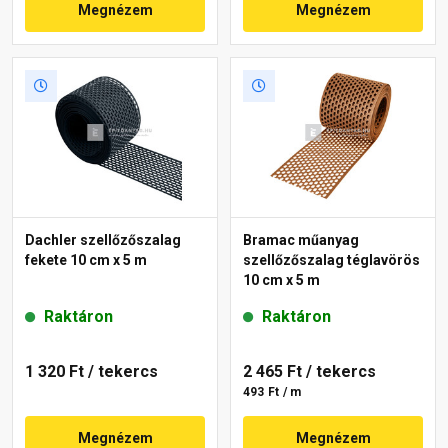
Megnézem
Megnézem
Dachler szellőzőszalag
Bramac műanyag
fekete 10 cm x 5 m
szellőzőszalag téglavörös
10 cm x 5 m
Raktáron
Raktáron
1 320 Ft
/ tekercs
2 465 Ft
/ tekercs
493 Ft / m
Megnézem
Megnézem