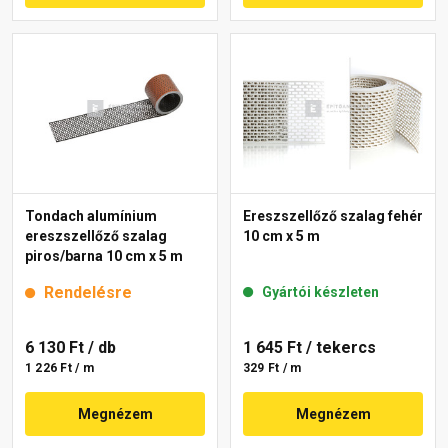
Tondach alumínium
Ereszszellőző szalag fehér
ereszszellőző szalag
10 cm x 5 m
piros/barna 10 cm x 5 m
Rendelésre
Gyártói készleten
6 130 Ft
/ db
1 645 Ft
/ tekercs
1 226 Ft / m
329 Ft / m
Megnézem
Megnézem