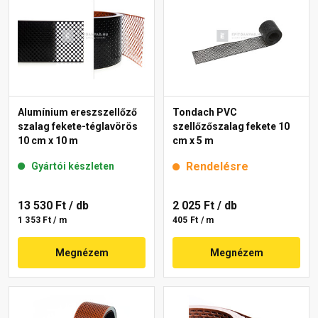
Alumínium ereszszellőző
Tondach PVC
szalag fekete-téglavörös
szellőzőszalag fekete 10
10 cm x 10 m
cm x 5 m
Rendelésre
Gyártói készleten
13 530 Ft
/ db
2 025 Ft
/ db
1 353 Ft / m
405 Ft / m
Megnézem
Megnézem