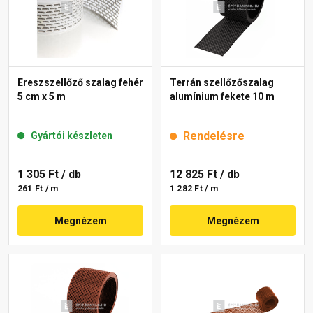
Ereszszellőző szalag fehér
Terrán szellőzőszalag
5 cm x 5 m
alumínium fekete 10 m
Rendelésre
Gyártói készleten
1 305 Ft
/ db
12 825 Ft
/ db
261 Ft / m
1 282 Ft / m
Megnézem
Megnézem