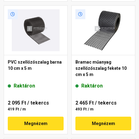
PVC szellőzőszalag barna
Bramac műanyag
10 cm x 5 m
szellőzőszalag fekete 10
cm x 5 m
Raktáron
Raktáron
2 095 Ft
/ tekercs
2 465 Ft
/ tekercs
419 Ft / m
493 Ft / m
Megnézem
Megnézem