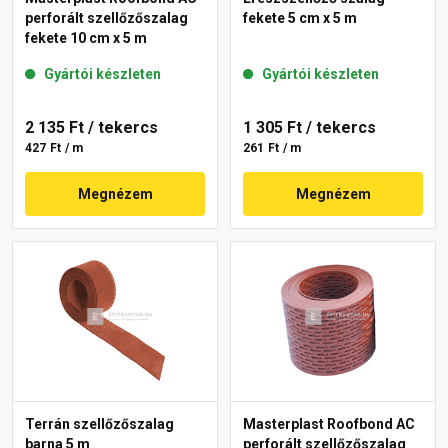
perforált szellőzőszalag
fekete 5 cm x 5 m
fekete 10 cm x 5 m
Gyártói készleten
Gyártói készleten
2 135 Ft
/ tekercs
1 305 Ft
/ tekercs
427 Ft / m
261 Ft / m
Megnézem
Megnézem
Terrán szellőzőszalag
Masterplast Roofbond AC
barna 5 m
perforált szellőzőszalag