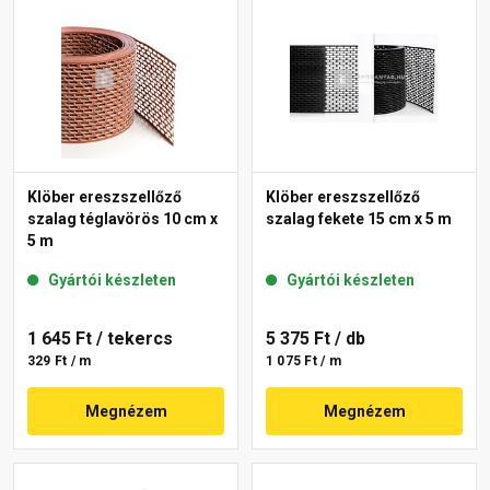
Klöber ereszszellőző
Klöber ereszszellőző
szalag téglavörös 10 cm x
szalag fekete 15 cm x 5 m
5 m
Gyártói készleten
Gyártói készleten
1 645 Ft
/ tekercs
5 375 Ft
/ db
329 Ft / m
1 075 Ft / m
Megnézem
Megnézem