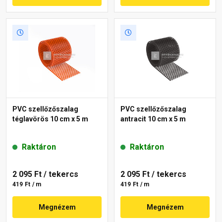
PVC szellőzőszalag
PVC szellőzőszalag
téglavörös 10 cm x 5 m
antracit 10 cm x 5 m
Raktáron
Raktáron
2 095 Ft
/ tekercs
2 095 Ft
/ tekercs
419 Ft / m
419 Ft / m
Megnézem
Megnézem