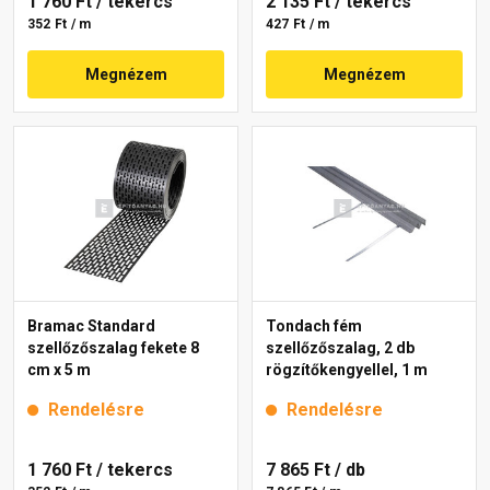
1 760 Ft
/ tekercs
2 135 Ft
/ tekercs
352 Ft / m
427 Ft / m
Megnézem
Megnézem
Bramac Standard
Tondach fém
szellőzőszalag fekete 8
szellőzőszalag, 2 db
cm x 5 m
rögzítőkengyellel, 1 m
Rendelésre
Rendelésre
1 760 Ft
/ tekercs
7 865 Ft
/ db