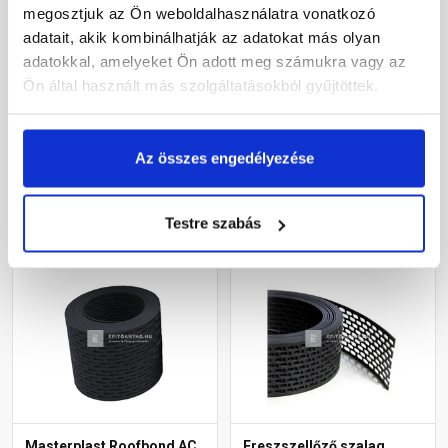
megosztjuk az Ön weboldalhasználatra vonatkozó
Leier hullámos, alumínium
Ereszszellőző szalag
adatait, akik kombinálhatják az adatokat más olyan
szellőzőszalag
barna 10 cm x 5 m
barna/fekete 10 m
adatokkal, amelyeket Ön adott meg számukra vagy az
Ön által használt más szolgáltatásokból gyűjtöttek.
Rendelésre
Gyártói készleten
9 390 Ft
/ db
1 645 Ft
/ tekercs
Az összes engedélyezése
329 Ft / m
Megnézem
Megnézem
Testre szabás
Masterplast Roofbond AC
Ereszszellőző szalag