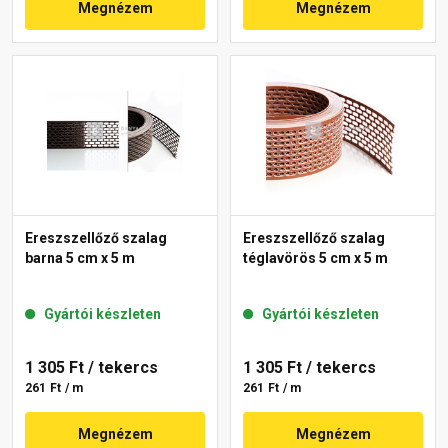
Megnézem
Megnézem
Ereszszellőző szalag
Ereszszellőző szalag
barna 5 cm x 5 m
téglavörös 5 cm x 5 m
Gyártói készleten
Gyártói készleten
1 305 Ft
/ tekercs
1 305 Ft
/ tekercs
261 Ft / m
261 Ft / m
Megnézem
Megnézem