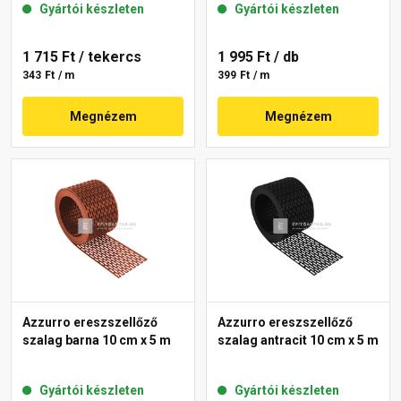
Gyártói készleten
Gyártói készleten
1 715 Ft
/ tekercs
1 995 Ft
/ db
343 Ft / m
399 Ft / m
Megnézem
Megnézem
Azzurro ereszszellőző
Azzurro ereszszellőző
szalag barna 10 cm x 5 m
szalag antracit 10 cm x 5 m
Gyártói készleten
Gyártói készleten