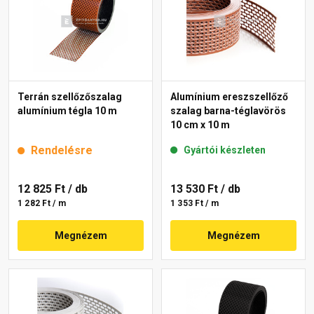
Terrán szellőzőszalag
Alumínium ereszszellőző
alumínium tégla 10 m
szalag barna-téglavörös
10 cm x 10 m
Rendelésre
Gyártói készleten
12 825 Ft
/ db
13 530 Ft
/ db
1 282 Ft / m
1 353 Ft / m
Megnézem
Megnézem