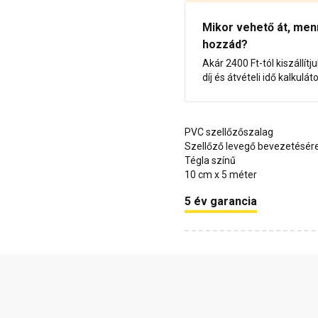
Mikor vehető át, menny
hozzád?
Akár 2400 Ft-tól kiszállítj
díj és átvételi idő kalkulát
PVC szellőzőszalag
Szellőző levegő bevezetésér
Tégla színű
10 cm x 5 méter
5 év garancia