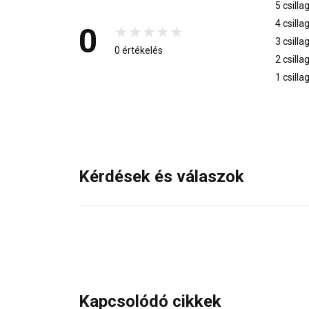
5 csilla
4 csilla
0
3 csilla
0 értékelés
2 csilla
1 csilla
Kérdések és válaszok
Kapcsolódó cikkek