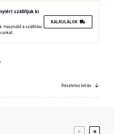
iért szállítjuk ki
KALKULÁLOK
uk. Használd a szállítási
orunkat.
e
Részletes leírás
Előző
Következő