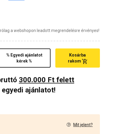
zárólag a webshopon leadott megrendelésre érvényes!
% Egyedi ajánlatot
Kosárba
kérek %
rakom
bruttó
300.000 Ft felett
 egyedi ajánlatot!
Mit jelent?
7