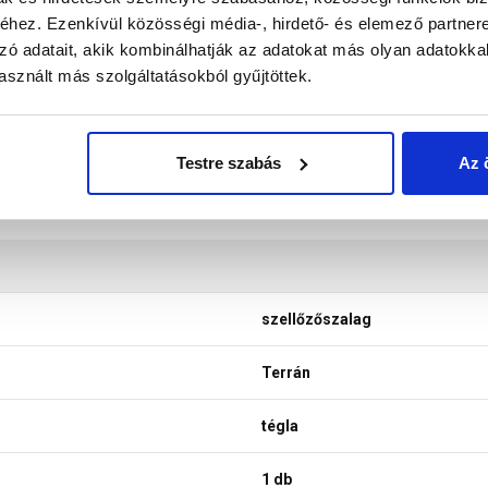
nek a legtöbb esetben nem tükrözik 100%-ban a valóságot, a ké
hez. Ezenkívül közösségi média-, hirdető- és elemező partner
zó adatait, akik kombinálhatják az adatokat más olyan adatokka
sznált más szolgáltatásokból gyűjtöttek.
Testre szabás
Az 
szellőzőszalag
Terrán
tégla
1 db