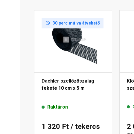
30 perc múlva átvehető
Dachler szellőzőszalag
Kl
fekete 10 cm x 5 m
sza
Raktáron
1 320 Ft
/ tekercs
2