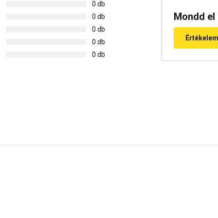
g
0 db
Mondd el 
g
0 db
g
0 db
Értékele
g
0 db
g
0 db