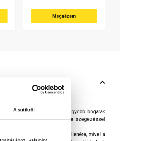
Megnézem
A sütikről
levegőt beengedi, a madarak, nagyobb bogarak
aga rugalmas műanyag, rögzítése szegezéssel
ósághű megjelenítését. Ennek ellenére, mivel a
tosításához, valamint