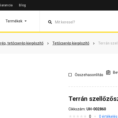
Garancia
Blog
leírás
Termékinformáció
Vásárlói vélemények
Kérdések 
Termékek
rép, tetőcserép kiegészítő
Tetőcserép kiegészítő
Terrán szel
Bev
Összehasonlítás
Terrán szellőzős
Cikkszám:
UH-002860
0
0 értékelés