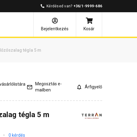
Kérdésed van?
+36/1-9999-686
és válaszok
Kapcsolódó cikkek
Bejelentkezés
Kosár
lőzőszalag tégla 5 m
Megosztás e-
ásárlólistára
Árfigyelő
mailben
zalag tégla 5 m
0 kérdés