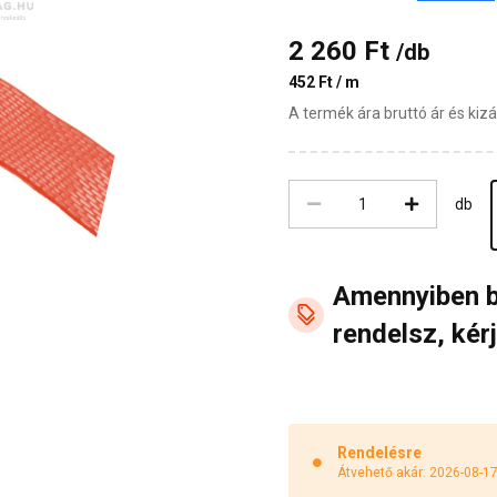
2 260 Ft
/db
452 Ft / m
A termék ára bruttó ár és ki
db
Amennyiben 
rendelsz, kérj
Rendelésre
Átvehető akár: 2026-08-1