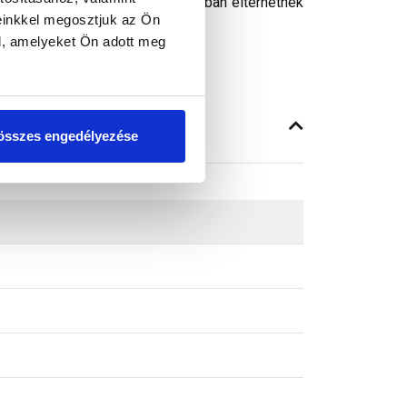
peken látható színek árnyalataikban eltérhetnek
einkkel megosztjuk az Ön
l, amelyeket Ön adott meg
összes engedélyezése