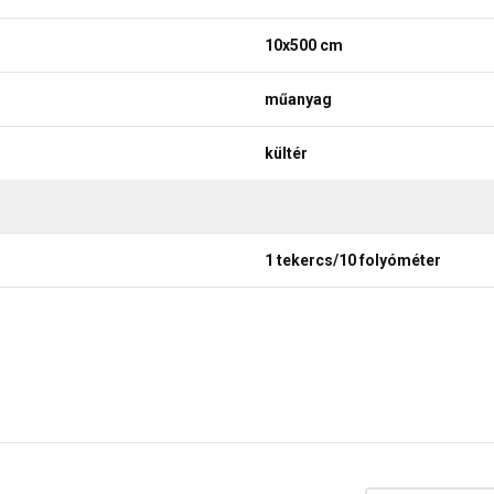
10x500 cm
műanyag
kültér
1 tekercs/10 folyóméter