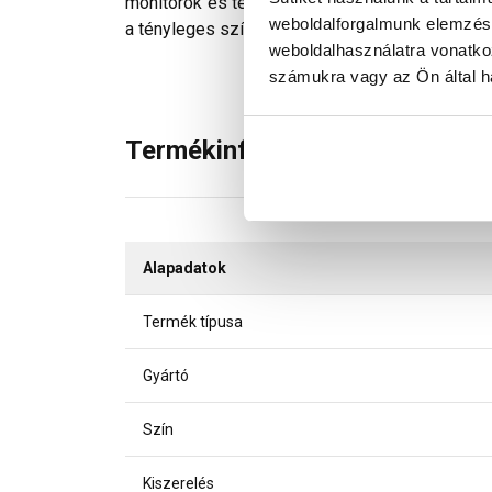
monitorok és telefonok kijelzőin megjelenő szí
weboldalforgalmunk elemzésé
a tényleges színektől.
weboldalhasználatra vonatko
számukra vagy az Ön által ha
Termékinformáció
Alapadatok
Termék típusa
Gyártó
Szín
Kiszerelés