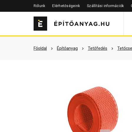
Rólunk
Elérhetőségeink
Szállítási információk
Szükséged lehet rá
Részletes 
Főoldal
Építőanyag
Tetőfedés
Tetőcse