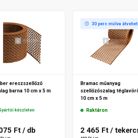
30 perc múlva átvehe
öber ereszszellőző
Bramac műanyag
lag barna 10 cm x 5 m
szellőzőszalag téglavör
10 cm x 5 m
Raktáron
Gyártói készleten
 075 Ft
/ db
2 465 Ft
/ tekerc