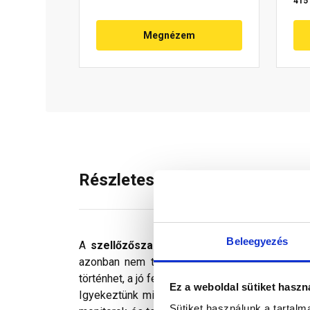
415 
Megnézem
Részletes leírás
Beleegyezés
A
szellőzőszalagot
az eresz vonalába szokás
azonban nem tudnak bejutni a fedés alá. Hu
történhet, a jó felfekvés érdekében kb. 20 cent
Ez a weboldal sütiket haszn
Igyekeztünk minden technikailag lehetséges mó
Sütiket használunk a tartal