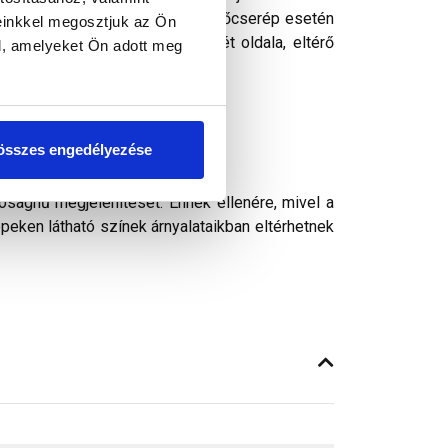
héjazat alá. Sík- és hornyolt tetőcserép esetén
einkkel megosztjuk az Ön
 felerősítve. A szalag mindkét oldala, eltérő
l, amelyeket Ön adott meg
összes engedélyezése
ósághű megjelenítését. Ennek ellenére, mivel a
peken látható színek árnyalataikban eltérhetnek