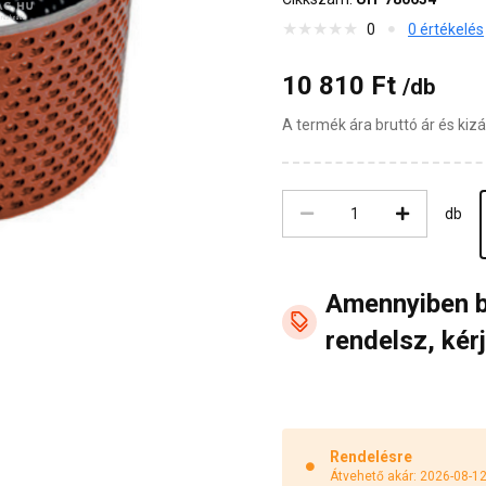
0
0 értékelés
10 810 Ft
/db
A termék ára bruttó ár és ki
db
Amennyiben 
rendelsz, kérj
Rendelésre
Átvehető akár: 2026-08-1