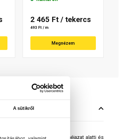
s
2 465 Ft
/ tekercs
493 Ft / m
Megnézem
A sütikről
nyez. Az eresznél az alátéthéjazat alatti és
tosításához, valamint