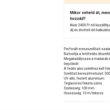
Mikor vehető át, menny
hozzád?
Akár 2400 Ft-tól kiszállítj
díj és átvételi idő kalkulát
Perforált ereszszellőző-szal
Biztosítja a tetőfedés átszell
Megakadályozza a madarak é
bejutását
A fedés alsó széléhez kell fel
Szellőző keresztmetszet: 5
UV-álló, festett alumínium
Téglavörös/fekete színű
Szélesség: 100 mm
Hosszúság: 10 m/tekercs