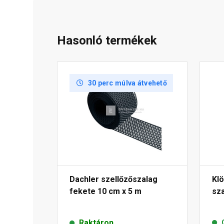
Hasonló termékek
30 perc múlva átvehető
Dachler szellőzőszalag
Kl
fekete 10 cm x 5 m
sza
Raktáron