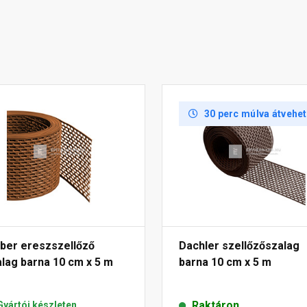
30 perc múlva átvehe
öber ereszszellőző
Dachler szellőzőszalag
lag barna 10 cm x 5 m
barna 10 cm x 5 m
Raktáron
Gyártói készleten