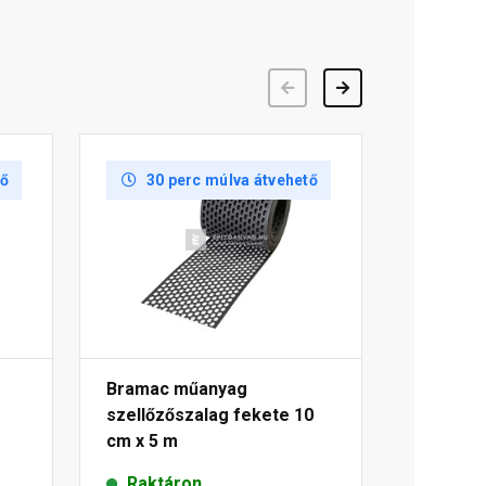
Előző
Következő
tő
30 perc múlva átvehető
Bramac műanyag
szellőzőszalag fekete 10
cm x 5 m
Raktáron