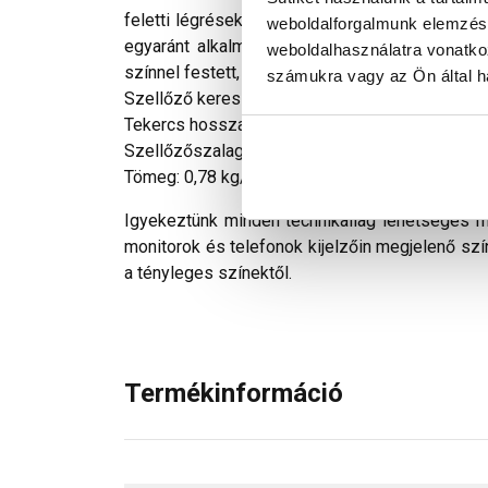
feletti légréseket védi a madarak és rovarok b
weboldalforgalmunk elemzésé
egyaránt alkalmazható. Az eresz vonalában ke
weboldalhasználatra vonatko
színnel festett, a tetőfedéshez illeszkedő színű
számukra vagy az Ön által ha
Szellőző keresztmetszet: 500 cm2/fm
Tekercs hossza: 10 m
Szellőzőszalag szélessége: 100 mm
Tömeg: 0,78 kg/fm
Igyekeztünk minden technikailag lehetséges mó
monitorok és telefonok kijelzőin megjelenő szí
a tényleges színektől.
Termékinformáció