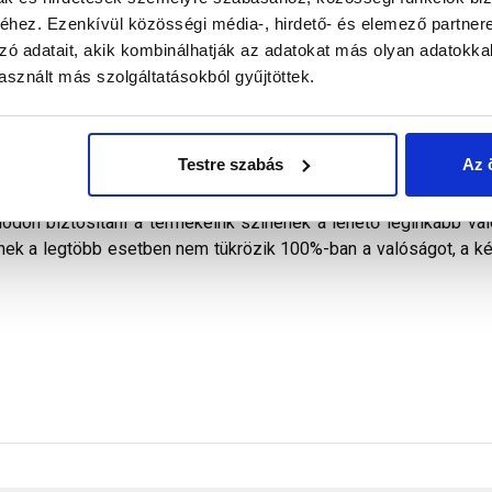
ejutása ellen, egyben biztosítja a szellőzőlevegő bevezetését a 
hez. Ezenkívül közösségi média-, hirdető- és elemező partner
ll elhelyezni, a hosszanti széleken szegezéssel, 20 cm-enként
zó adatait, akik kombinálhatják az adatokat más olyan adatokka
 oldallal látszóan kell beépíteni.
sznált más szolgáltatásokból gyűjtöttek.
Testre szabás
Az 
don biztosítani a termékeink színének a lehető leginkább val
nek a legtöbb esetben nem tükrözik 100%-ban a valóságot, a ké