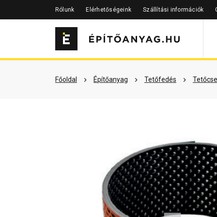
Rólunk
Elérhetőségeink
Szállítási információk
Szükséged lehet rá
Részletes 
Főoldal
Építőanyag
Tetőfedés
Tetőcse