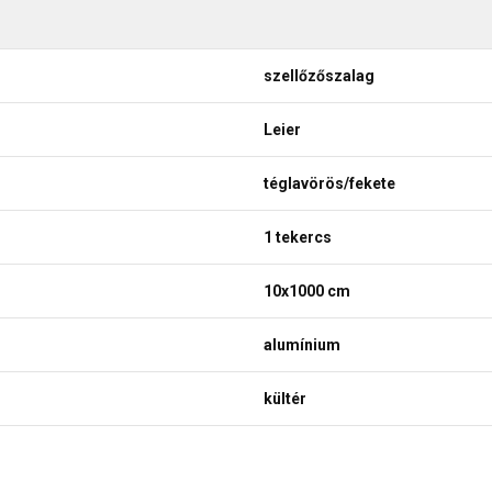
szellőzőszalag
Leier
téglavörös/fekete
1 tekercs
10x1000 cm
alumínium
kültér