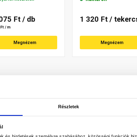
 075 Ft
/ db
1 320 Ft
/ tekerc
Ft / m
Megnézem
Megnézem
Részletek
ál
revségének köszönhetően szép és hullámmentes fedést eredmé
mak és hirdetések személyre szabásához, közösségi funkciók biz