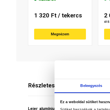
1 320 Ft
/ tekercs
2
415 
Megnézem
Részletes leírás
Beleegyezés
Ez a weboldal sütiket haszn
Leier alumínium szellőzőszalag
, amely a me
Sütiket használunk a tartal