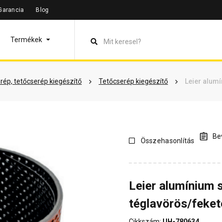
Garancia
Blog
leírás
Termékinformáció
Vásárlói vélemények
Kérdések 
Termékek
rép, tetőcserép kiegészítő
Tetőcserép kiegészítő
Leier alum
Bev
Összehasonlítás
Leier alumínium 
téglavörös/feke
Cikkszám:
UH-780634