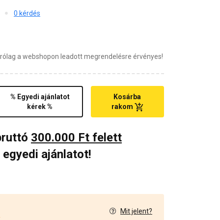
0 kérdés
zárólag a webshopon leadott megrendelésre érvényes!
% Egyedi ajánlatot
Kosárba
kérek %
rakom
bruttó
300.000 Ft felett
 egyedi ajánlatot!
Mit jelent?
2