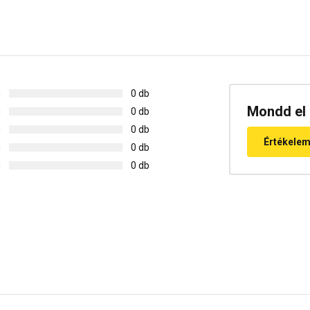
g
0 db
Mondd el 
g
0 db
g
0 db
Értékele
g
0 db
g
0 db