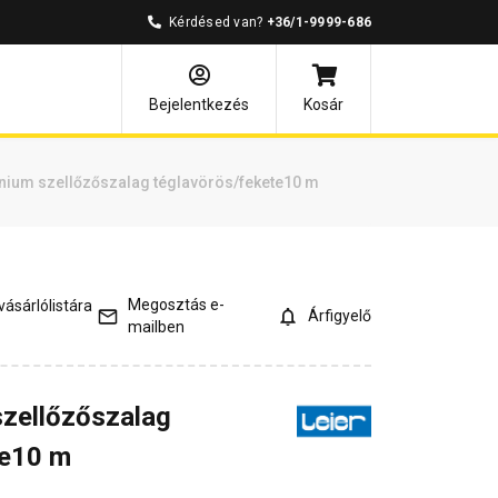
Kérdésed van?
+36/1-9999-686
és válaszok
Kapcsolódó cikkek
Bejelentkezés
Kosár
ínium szellőzőszalag téglavörös/fekete10 m
Megosztás e-
ásárlólistára
Árfigyelő
mailben
szellőzőszalag
te10 m