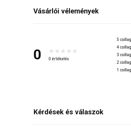
Vásárlói vélemények
5 csilla
4 csilla
0
3 csilla
0 értékelés
2 csilla
1 csilla
Kérdések és válaszok