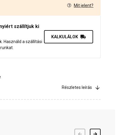
Mit jelent?
8
iért szállítjuk ki
KALKULÁLOK
uk. Használd a szállítási
orunkat.
e
Részletes leírás
Előző
Következő