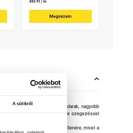
493 Ft / m
Megnézem
A sütikről
 elem a levegőt beengedi, a madarak, nagyobb
mazni. Anyaga alumínium, rögzítése szegezéssel
ósághű megjelenítését. Ennek ellenére, mivel a
tosításához, valamint