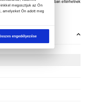
peken látható színek árnyalataikban eltérhetnek
einkkel megosztjuk az Ön
l, amelyeket Ön adott meg
összes engedélyezése