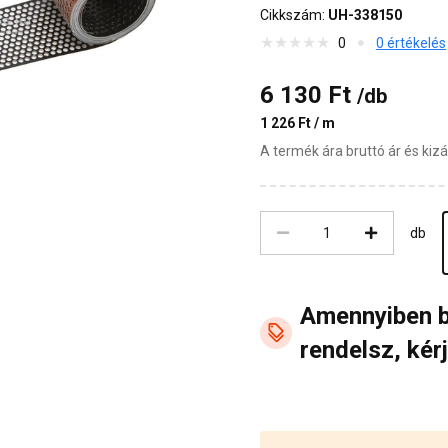
Cikkszám:
UH-338150
0
0 értékelés
6 130 Ft
/db
1 226 Ft / m
A termék ára bruttó ár és ki
db
Amennyiben 
rendelsz, kérj