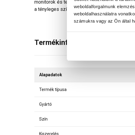
monitorok és telefonok kijelzőin megjelenő szí
weboldalforgalmunk elemzésé
a tényleges színektől.
weboldalhasználatra vonatko
számukra vagy az Ön által ha
Termékinformáció
Alapadatok
Termék típusa
Gyártó
Szín
Kiszerelés