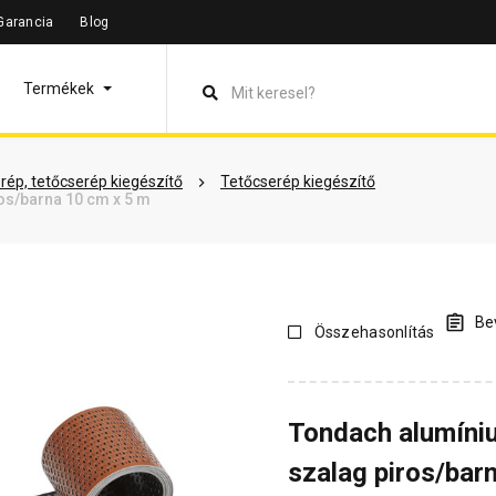
Garancia
Blog
leírás
Termékinformáció
Vásárlói vélemények
Kérdések 
Termékek
rép, tetőcserép kiegészítő
Tetőcserép kiegészítő
os/barna 10 cm x 5 m
Bev
Összehasonlítás
Tondach alumíni
szalag piros/bar