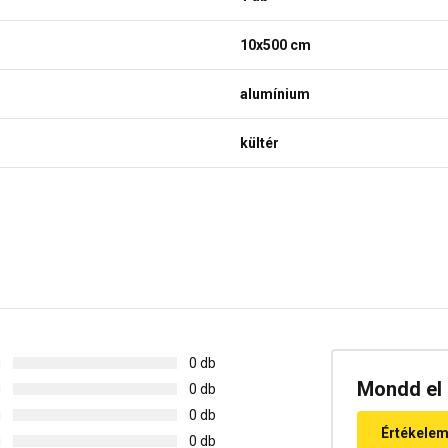
10x500 cm
alumínium
kültér
g
0 db
Mondd el 
g
0 db
g
0 db
Értékele
g
0 db