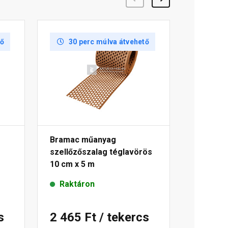
tő
30 perc múlva átvehető
Bramac műanyag
szellőzőszalag téglavörös
10 cm x 5 m
Raktáron
s
2 465 Ft
/ tekercs