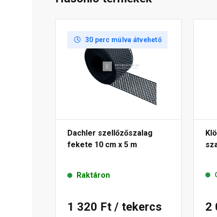
30 perc múlva átvehető
Dachler szellőzőszalag
Kl
fekete 10 cm x 5 m
sza
Raktáron
1 320 Ft
/ tekercs
2