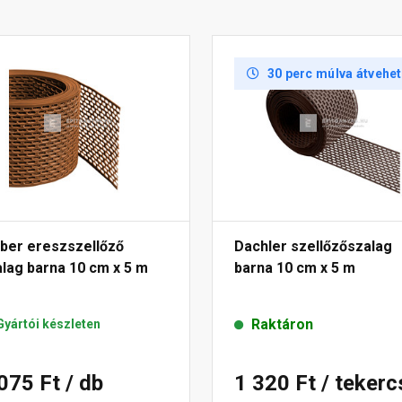
30 perc múlva átvehe
öber ereszszellőző
Dachler szellőzőszalag
lag barna 10 cm x 5 m
barna 10 cm x 5 m
Raktáron
Gyártói készleten
 075 Ft
/ db
1 320 Ft
/ tekerc