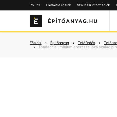
Rólunk
Elérhetőségeink
Szállítási információk
Szükséged lehet rá
Részletes 
Főoldal
Építőanyag
Tetőfedés
Tetőcse
Tondach alumínium ereszszellőző szalag pir