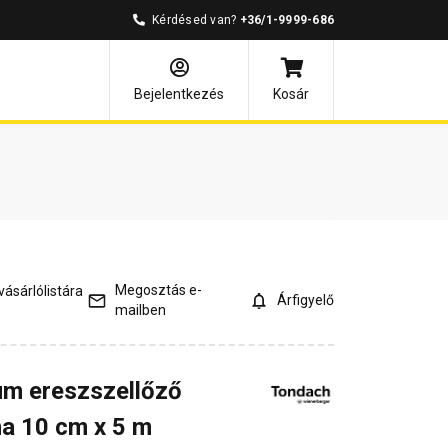
Kérdésed van?
+36/1-9999-686
és válaszok
Kapcsolódó cikkek
Bejelentkezés
Kosár
Megosztás e-
ásárlólistára
Árfigyelő
mailben
um ereszszellőző
na 10 cm x 5 m