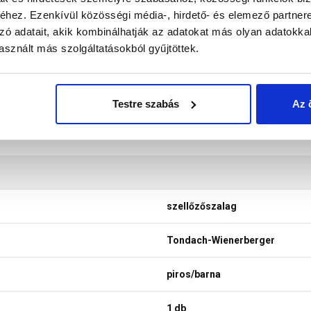
nek a legtöbb esetben nem tükrözik 100%-ban a valóságot, a ké
hez. Ezenkívül közösségi média-, hirdető- és elemező partner
zó adatait, akik kombinálhatják az adatokat más olyan adatokka
sznált más szolgáltatásokból gyűjtöttek.
Testre szabás
Az 
szellőzőszalag
Tondach-Wienerberger
piros/barna
1 db