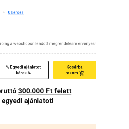
0 kérdés
zárólag a webshopon leadott megrendelésre érvényes!
% Egyedi ajánlatot
Kosárba
kérek %
rakom
bruttó
300.000 Ft felett
 egyedi ajánlatot!