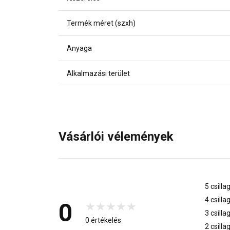
Termék méret (szxh)
Anyaga
Alkalmazási terület
Vásárlói vélemények
5 csilla
4 csilla
0
3 csilla
0 értékelés
2 csilla