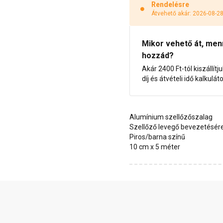
Rendelésre
Átvehető akár: 2026-08-2
Mikor vehető át, menny
hozzád?
Akár 2400 Ft-tól kiszállítj
díj és átvételi idő kalkulát
Alumínium szellőzőszalag
Szellőző levegő bevezetésér
Piros/barna színű
10 cm x 5 méter