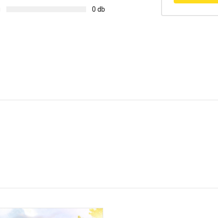
g
0 db