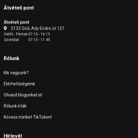
Átvételi pont
Átvételi pont
2132 Göd, Ady Endre út 121.
Hétfő - Péntek
07:15 - 16:15
Szombat
07:15 - 11:45
Rólunk
Kik vagyunk?
Elérhetőségeink
Olvasd blogunkat is!
Rólunk írták
Kövess minket TikTokon!
Hírlevél