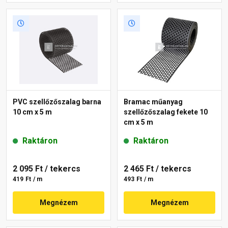
PVC szellőzőszalag barna
Bramac műanyag
10 cm x 5 m
szellőzőszalag fekete 10
cm x 5 m
Raktáron
Raktáron
2 095 Ft
/ tekercs
2 465 Ft
/ tekercs
419 Ft / m
493 Ft / m
Megnézem
Megnézem