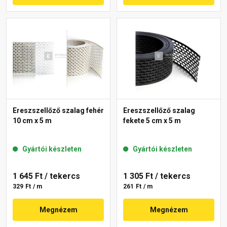
Ereszszellőző szalag fehér
Ereszszellőző szalag
10 cm x 5 m
fekete 5 cm x 5 m
Gyártói készleten
Gyártói készleten
1 645 Ft
/ tekercs
1 305 Ft
/ tekercs
329 Ft / m
261 Ft / m
Megnézem
Megnézem