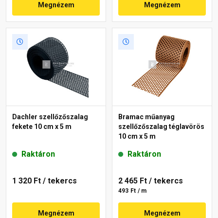
Megnézem
Megnézem
Dachler szellőzőszalag
Bramac műanyag
fekete 10 cm x 5 m
szellőzőszalag téglavörös
10 cm x 5 m
Raktáron
Raktáron
1 320 Ft
/ tekercs
2 465 Ft
/ tekercs
493 Ft / m
Megnézem
Megnézem