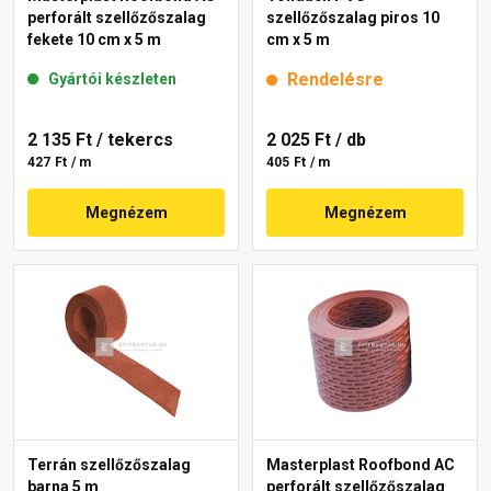
perforált szellőzőszalag
szellőzőszalag piros 10
fekete 10 cm x 5 m
cm x 5 m
Rendelésre
Gyártói készleten
2 135 Ft
/ tekercs
2 025 Ft
/ db
427 Ft / m
405 Ft / m
Megnézem
Megnézem
Terrán szellőzőszalag
Masterplast Roofbond AC
barna 5 m
perforált szellőzőszalag