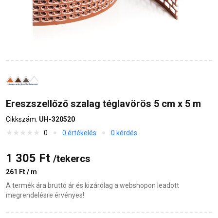
Ereszszellőző szalag téglavörös 5 cm x 5 m
Cikkszám:
UH-320520
0
0 értékelés
0 kérdés
1 305 Ft
/tekercs
261 Ft / m
A termék ára bruttó ár és kizárólag a webshopon leadott
megrendelésre érvényes!