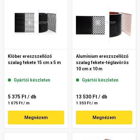
Klöber ereszszellőző
Alumínium ereszszellőző
szalag fekete 15 cm x 5 m
szalag fekete-téglavörös
10 cm x 10 m
Gyártói készleten
Gyártói készleten
5 375 Ft
/ db
13 530 Ft
/ db
1 075 Ft / m
1 353 Ft / m
Megnézem
Megnézem