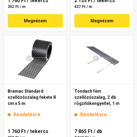
1 760 Ft
/ tekercs
2 135 Ft
/ tekercs
352 Ft / m
427 Ft / m
Megnézem
Megnézem
Bramac Standard
Tondach fém
szellőzőszalag fekete 8
szellőzőszalag, 2 db
cm x 5 m
rögzítőkengyellel, 1 m
Rendelésre
Rendelésre
1 760 Ft
/ tekercs
7 865 Ft
/ db