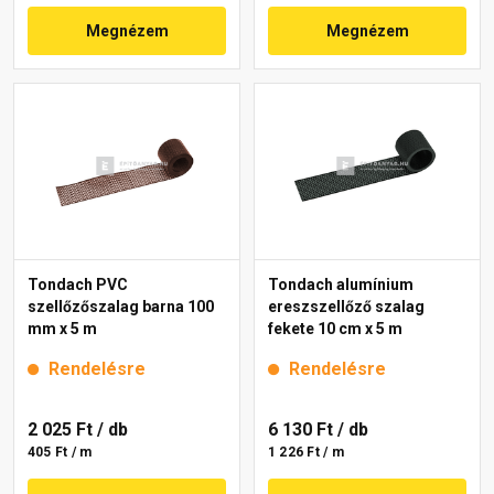
Megnézem
Megnézem
Tondach PVC
Tondach alumínium
szellőzőszalag barna 100
ereszszellőző szalag
mm x 5 m
fekete 10 cm x 5 m
Rendelésre
Rendelésre
2 025 Ft
/ db
6 130 Ft
/ db
405 Ft / m
1 226 Ft / m