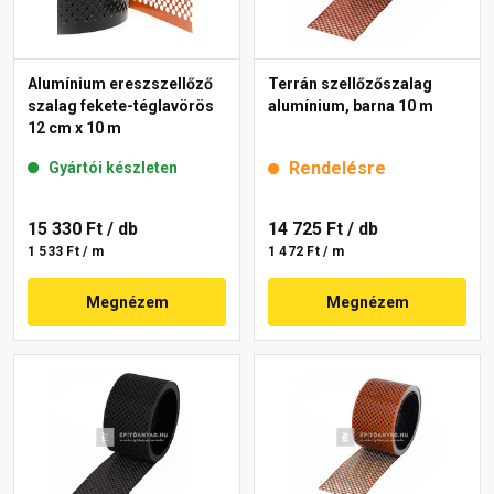
Alumínium ereszszellőző
Terrán szellőzőszalag
szalag fekete-téglavörös
alumínium, barna 10 m
12 cm x 10 m
Rendelésre
Gyártói készleten
15 330 Ft
/ db
14 725 Ft
/ db
1 533 Ft / m
1 472 Ft / m
Megnézem
Megnézem