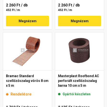
2 260 Ft
/ db
2 260 Ft
/ db
452 Ft / m
452 Ft / m
Megnézem
Megnézem
Bramac Standard
Masterplast Roofbond AC
szellőzőszalag vörös 8 cm
perforált szellőzőszalag
x 5 m
barna 10 cm x 5 m
Rendelésre
Gyártói készleten