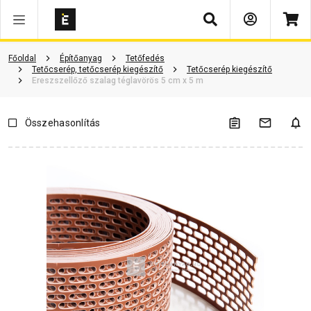
Keresés
Vásárlói vélemények
Kérdések és válaszok
Kapcsolódó cikkek
Főoldal
Építőanyag
Tetőfedés
Tetőcserép, tetőcserép kiegészítő
Tetőcserép kiegészítő
Ereszszellőző szalag téglavörös 5 cm x 5 m
Összehasonlítás