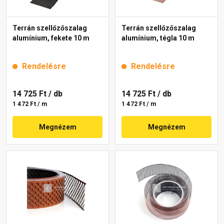
Terrán szellőzőszalag
Terrán szellőzőszalag
alumínium, fekete 10 m
alumínium, tégla 10 m
Rendelésre
Rendelésre
14 725 Ft
/ db
14 725 Ft
/ db
1 472 Ft / m
1 472 Ft / m
Megnézem
Megnézem