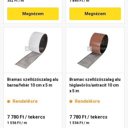
352 Ft / m
7 865 Ft / m
Megnézem
Megnézem
Bramac szellőzőszalag alu
Bramac szellőzőszalag alu
barna/fehér 10 cm x 5 m
téglavörös/antracit 10 cm
x 5 m
Rendelésre
Rendelésre
7 780 Ft
/ tekercs
7 780 Ft
/ tekercs
1 556 Ft / m
1 556 Ft / m