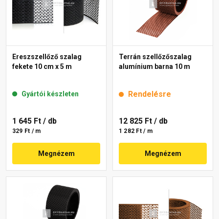
Ereszszellőző szalag
Terrán szellőzőszalag
fekete 10 cm x 5 m
alumínium barna 10 m
Rendelésre
Gyártói készleten
1 645 Ft
/ db
12 825 Ft
/ db
329 Ft / m
1 282 Ft / m
Megnézem
Megnézem