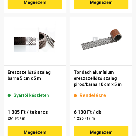
Megnézem
Megnézem
Ereszszellőző szalag
Tondach alumínium
barna 5 cm x 5 m
ereszszellőző szalag
piros/barna 10 cm x 5 m
Rendelésre
Gyártói készleten
1 305 Ft
/ tekercs
6 130 Ft
/ db
261 Ft / m
1 226 Ft / m
Megnézem
Megnézem