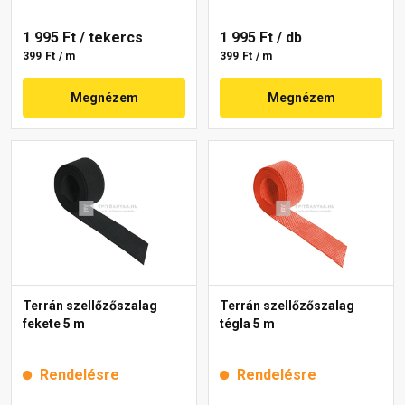
1 995 Ft
/ tekercs
1 995 Ft
/ db
399 Ft / m
399 Ft / m
Megnézem
Megnézem
Terrán szellőzőszalag
Terrán szellőzőszalag
fekete 5 m
tégla 5 m
Rendelésre
Rendelésre