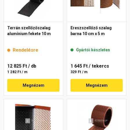
Terrán szellőzőszalag
Ereszszellőző szalag
alumínium fekete 10 m
barna 10 cm x 5 m
Rendelésre
Gyártói készleten
12 825 Ft
/ db
1 645 Ft
/ tekercs
1 282 Ft / m
329 Ft / m
Megnézem
Megnézem