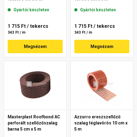
Gyártói készleten
Gyártói készleten
1 715 Ft
/ tekercs
1 715 Ft
/ tekercs
343 Ft / m
343 Ft / m
Megnézem
Megnézem
Masterplast Roofbond AC
Azzurro ereszszellőző
perforált szellőzőszalag
szalag téglavörös 10 cm x
barna 5 cm x 5 m
5 m