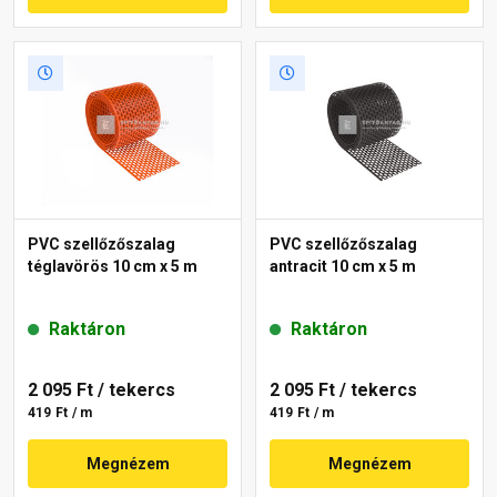
PVC szellőzőszalag
PVC szellőzőszalag
téglavörös 10 cm x 5 m
antracit 10 cm x 5 m
Raktáron
Raktáron
2 095 Ft
/ tekercs
2 095 Ft
/ tekercs
419 Ft / m
419 Ft / m
Megnézem
Megnézem