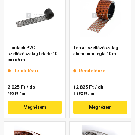
Tondach PVC
Terrán szellőzőszalag
szellőzőszalag fekete 10
alumínium tégla 10 m
cm x 5 m
Rendelésre
Rendelésre
2 025 Ft
/ db
12 825 Ft
/ db
405 Ft / m
1 282 Ft / m
Megnézem
Megnézem