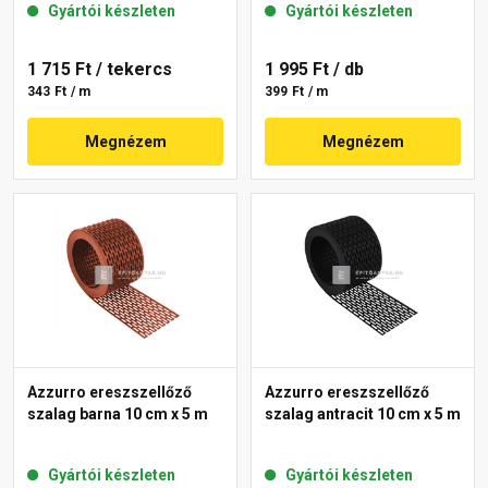
Gyártói készleten
Gyártói készleten
1 715 Ft
/ tekercs
1 995 Ft
/ db
343 Ft / m
399 Ft / m
Megnézem
Megnézem
Azzurro ereszszellőző
Azzurro ereszszellőző
szalag barna 10 cm x 5 m
szalag antracit 10 cm x 5 m
Gyártói készleten
Gyártói készleten