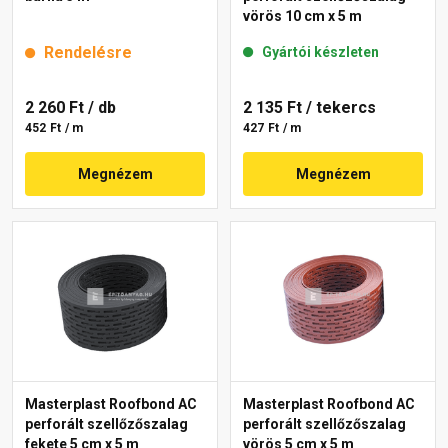
vörös 10 cm x 5 m
Rendelésre
Gyártói készleten
2 260 Ft
/ db
2 135 Ft
/ tekercs
452 Ft / m
427 Ft / m
Megnézem
Megnézem
Masterplast Roofbond AC
Masterplast Roofbond AC
perforált szellőzőszalag
perforált szellőzőszalag
fekete 5 cm x 5 m
vörös 5 cm x 5 m