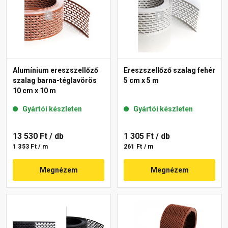
Alumínium ereszszellőző
Ereszszellőző szalag fehér
szalag barna-téglavörös
5 cm x 5 m
10 cm x 10 m
Gyártói készleten
Gyártói készleten
13 530 Ft
/ db
1 305 Ft
/ db
1 353 Ft / m
261 Ft / m
Megnézem
Megnézem