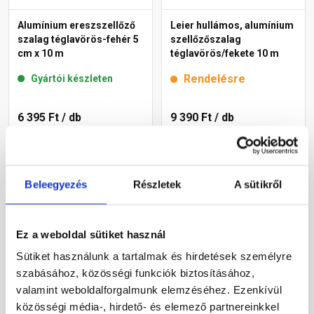
Alumínium ereszszellőző
Leier hullámos, alumínium
szalag téglavörös-fehér 5
szellőzőszalag
cm x 10 m
téglavörös/fekete 10 m
Rendelésre
Gyártói készleten
6 395 Ft
/ db
9 390 Ft
/ db
640 Ft / m
Megnézem
Megnézem
Beleegyezés
Részletek
A sütikről
Ez a weboldal sütiket használ
Sütiket használunk a tartalmak és hirdetések személyre
szabásához, közösségi funkciók biztosításához,
valamint weboldalforgalmunk elemzéséhez. Ezenkívül
közösségi média-, hirdető- és elemező partnereinkkel