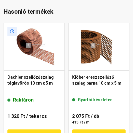
Hasonló termékek
Dachler szellőzőszalag
Klöber ereszszellőző
téglavörös 10 cm x 5 m
szalag barna 10 cm x 5 m
Raktáron
Gyártói készleten
1 320 Ft
/ tekercs
2 075 Ft
/ db
415 Ft / m