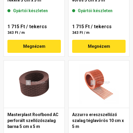
Gyártói készleten
Gyártói készleten
1 715 Ft
/ tekercs
1 715 Ft
/ tekercs
343 Ft / m
343 Ft / m
Megnézem
Megnézem
Masterplast Roofbond AC
Azzurro ereszszellőző
perforált szellőzőszalag
szalag téglavörös 10 cm x
barna 5 cm x 5 m
5 m