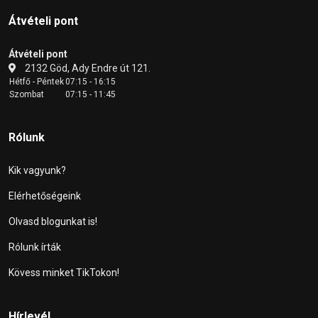
Átvételi pont
Átvételi pont
2132 Göd, Ady Endre út 121.
Hétfő - Péntek
07:15 - 16:15
Szombat
07:15 - 11:45
Rólunk
Kik vagyunk?
Elérhetőségeink
Olvasd blogunkat is!
Rólunk írták
Kövess minket TikTokon!
Hírlevél