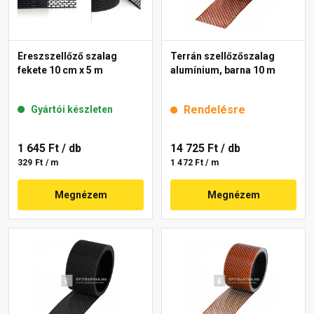
Ereszszellőző szalag
Terrán szellőzőszalag
fekete 10 cm x 5 m
alumínium, barna 10 m
Rendelésre
Gyártói készleten
1 645 Ft
/ db
14 725 Ft
/ db
329 Ft / m
1 472 Ft / m
Megnézem
Megnézem