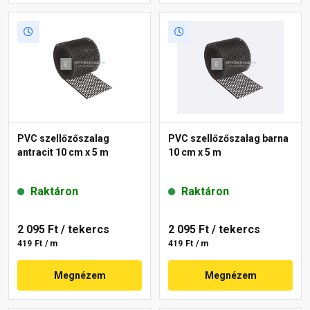
PVC szellőzőszalag
PVC szellőzőszalag barna
antracit 10 cm x 5 m
10 cm x 5 m
Raktáron
Raktáron
2 095 Ft
/ tekercs
2 095 Ft
/ tekercs
419 Ft / m
419 Ft / m
Megnézem
Megnézem