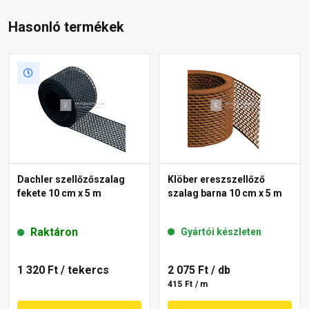
Hasonló termékek
Dachler szellőzőszalag
Klöber ereszszellőző
fekete 10 cm x 5 m
szalag barna 10 cm x 5 m
Raktáron
Gyártói készleten
1 320 Ft
/ tekercs
2 075 Ft
/ db
415 Ft / m