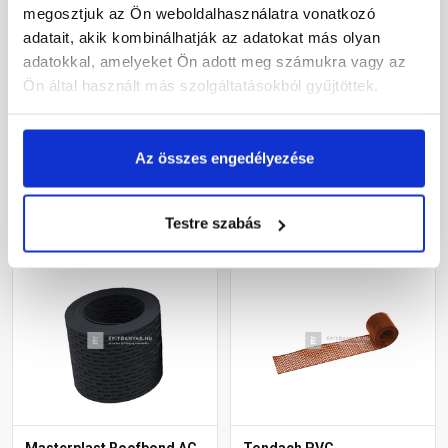
megosztjuk az Ön weboldalhasználatra vonatkozó
Leier alumínium
Klöber ereszszellőző
adatait, akik kombinálhatják az adatokat más olyan
szellőzőszalag
szalag téglavörös 10 cm x
téglavörös/fekete10 m
5 m
adatokkal, amelyeket Ön adott meg számukra vagy az
Ön által használt más szolgáltatásokból gyűjtöttek.
Rendelésre
Gyártói készleten
10 810 Ft
/ db
1 645 Ft
/ tekercs
Az összes engedélyezése
329 Ft / m
Megnézem
Megnézem
Testre szabás
Masterplast Roofbond AC
Tondach PVC