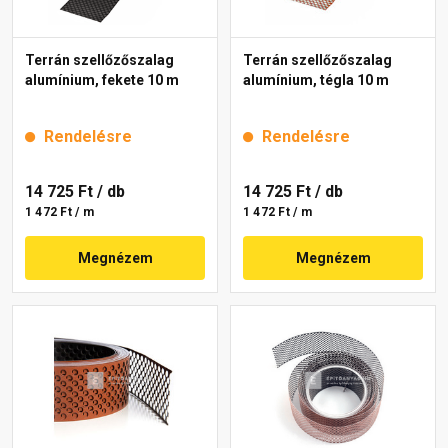
Terrán szellőzőszalag
Terrán szellőzőszalag
alumínium, fekete 10 m
alumínium, tégla 10 m
Rendelésre
Rendelésre
14 725 Ft
/ db
14 725 Ft
/ db
1 472 Ft / m
1 472 Ft / m
Megnézem
Megnézem