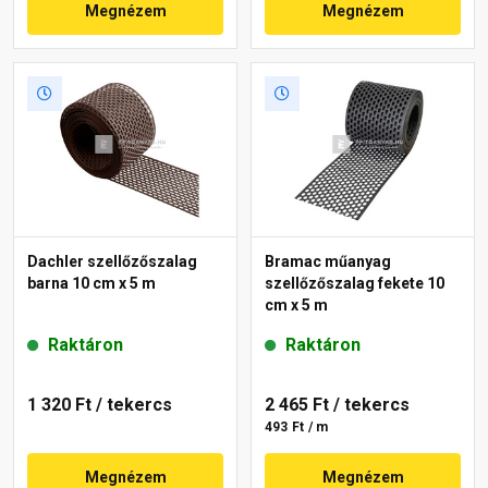
Megnézem
Megnézem
Dachler szellőzőszalag
Bramac műanyag
barna 10 cm x 5 m
szellőzőszalag fekete 10
cm x 5 m
Raktáron
Raktáron
1 320 Ft
/ tekercs
2 465 Ft
/ tekercs
493 Ft / m
Megnézem
Megnézem