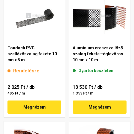
Tondach PVC
Alumínium ereszszellőző
szellőzőszalag fekete 10
szalag fekete-téglavörös
cm x 5 m
10 cm x 10 m
Rendelésre
Gyártói készleten
2 025 Ft
/ db
13 530 Ft
/ db
405 Ft / m
1 353 Ft / m
Megnézem
Megnézem