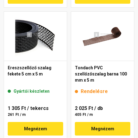
Ereszszellőző szalag
Tondach PVC
fekete 5 cm x 5 m
szellőzőszalag barna 100
mm x 5 m
Rendelésre
Gyártói készleten
1 305 Ft
/ tekercs
2 025 Ft
/ db
261 Ft / m
405 Ft / m
Megnézem
Megnézem