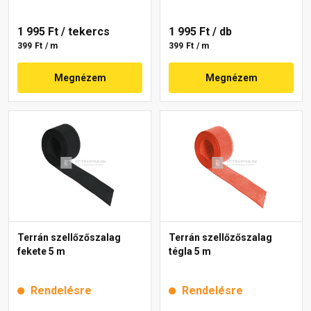
1 995 Ft
/ tekercs
1 995 Ft
/ db
399 Ft / m
399 Ft / m
Megnézem
Megnézem
Terrán szellőzőszalag
Terrán szellőzőszalag
fekete 5 m
tégla 5 m
Rendelésre
Rendelésre