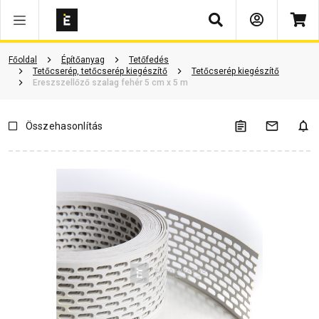
Keresés
Vásárlói vélemények
Kérdések és válaszok
Kapcsolódó cikkek
Főoldal
Építőanyag
Tetőfedés
Tetőcserép, tetőcserép kiegészítő
Tetőcserép kiegészítő
Ereszszellőző szalag fehér 5 cm x 5 m
Összehasonlítás