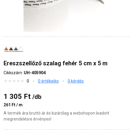
Ereszszellőző szalag fehér 5 cm x 5 m
Cikkszám:
UH-405904
0
0 értékelés
0 kérdés
1 305 Ft
/db
261 Ft / m
A termék ára bruttó ár és kizárólag a webshopon leadott
megrendelésre érvényes!