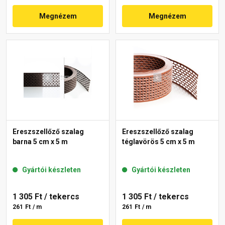
Megnézem
Megnézem
Ereszszellőző szalag
Ereszszellőző szalag
barna 5 cm x 5 m
téglavörös 5 cm x 5 m
Gyártói készleten
Gyártói készleten
1 305 Ft
/ tekercs
1 305 Ft
/ tekercs
261 Ft / m
261 Ft / m