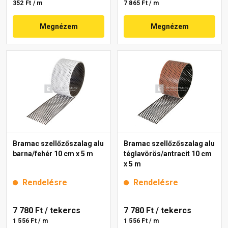
352 Ft / m
7 865 Ft / m
Megnézem
Megnézem
Bramac szellőzőszalag alu
Bramac szellőzőszalag alu
barna/fehér 10 cm x 5 m
téglavörös/antracit 10 cm
x 5 m
Rendelésre
Rendelésre
7 780 Ft
/ tekercs
7 780 Ft
/ tekercs
1 556 Ft / m
1 556 Ft / m