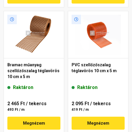
Bramac műanyag
PVC szellőzőszalag
szellőzőszalag téglavörös
téglavörös 10 cm x 5 m
10 cm x 5 m
Raktáron
Raktáron
2 465 Ft
/ tekercs
2 095 Ft
/ tekercs
493 Ft / m
419 Ft / m
Megnézem
Megnézem