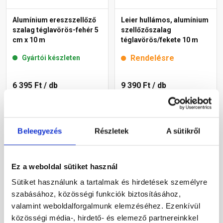
Alumínium ereszszellőző
Leier hullámos, alumínium
szalag téglavörös-fehér 5
szellőzőszalag
cm x 10 m
téglavörös/fekete 10 m
Rendelésre
Gyártói készleten
6 395 Ft
/ db
9 390 Ft
/ db
640 Ft / m
Megnézem
Megnézem
Beleegyezés
Részletek
A sütikről
Ez a weboldal sütiket használ
Sütiket használunk a tartalmak és hirdetések személyre
szabásához, közösségi funkciók biztosításához,
valamint weboldalforgalmunk elemzéséhez. Ezenkívül
közösségi média-, hirdető- és elemező partnereinkkel