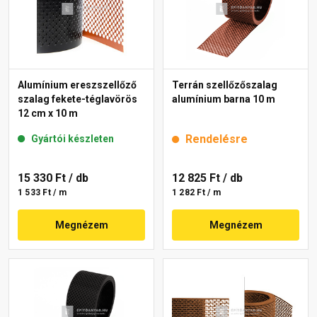
Alumínium ereszszellőző
Terrán szellőzőszalag
szalag fekete-téglavörös
alumínium barna 10 m
12 cm x 10 m
Rendelésre
Gyártói készleten
15 330 Ft
/ db
12 825 Ft
/ db
1 533 Ft / m
1 282 Ft / m
Megnézem
Megnézem