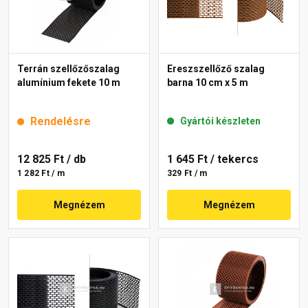
Terrán szellőzőszalag
Ereszszellőző szalag
alumínium fekete 10 m
barna 10 cm x 5 m
Rendelésre
Gyártói készleten
12 825 Ft
/ db
1 645 Ft
/ tekercs
1 282 Ft / m
329 Ft / m
Megnézem
Megnézem