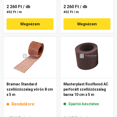
2 260 Ft
/ db
2 260 Ft
/ db
452 Ft / m
452 Ft / m
Megnézem
Megnézem
Bramac Standard
Masterplast Roofbond AC
szellőzőszalag vörös 8 cm
perforált szellőzőszalag
x 5 m
barna 10 cm x 5 m
Rendelésre
Gyártói készleten