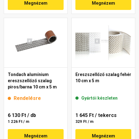
Megnézem
Megnézem
Tondach alumínium
Ereszszellőző szalag fehér
ereszszellőző szalag
10 cm x 5 m
piros/barna 10 cm x 5 m
Rendelésre
Gyártói készleten
6 130 Ft
/ db
1 645 Ft
/ tekercs
1 226 Ft / m
329 Ft / m
Megnézem
Megnézem