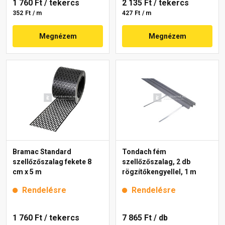
1 760 Ft
/ tekercs
2 135 Ft
/ tekercs
352 Ft / m
427 Ft / m
Megnézem
Megnézem
Bramac Standard
Tondach fém
szellőzőszalag fekete 8
szellőzőszalag, 2 db
cm x 5 m
rögzítőkengyellel, 1 m
Rendelésre
Rendelésre
1 760 Ft
/ tekercs
7 865 Ft
/ db