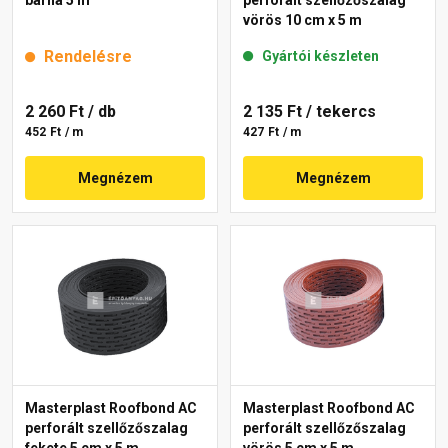
vörös 10 cm x 5 m
Rendelésre
Gyártói készleten
2 260 Ft
/ db
2 135 Ft
/ tekercs
452 Ft / m
427 Ft / m
Megnézem
Megnézem
Masterplast Roofbond AC
Masterplast Roofbond AC
perforált szellőzőszalag
perforált szellőzőszalag
fekete 5 cm x 5 m
vörös 5 cm x 5 m