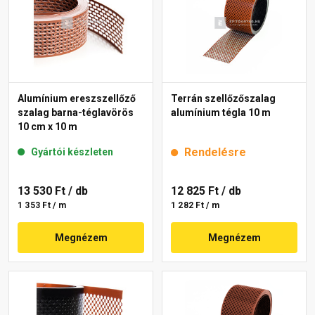
Alumínium ereszszellőző
Terrán szellőzőszalag
szalag barna-téglavörös
alumínium tégla 10 m
10 cm x 10 m
Rendelésre
Gyártói készleten
13 530 Ft
/ db
12 825 Ft
/ db
1 353 Ft / m
1 282 Ft / m
Megnézem
Megnézem