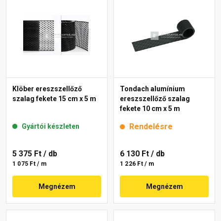
Klöber ereszszellőző
Tondach alumínium
szalag fekete 15 cm x 5 m
ereszszellőző szalag
fekete 10 cm x 5 m
Rendelésre
Gyártói készleten
5 375 Ft
/ db
6 130 Ft
/ db
1 075 Ft / m
1 226 Ft / m
Megnézem
Megnézem