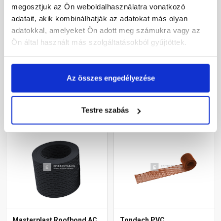
megosztjuk az Ön weboldalhasználatra vonatkozó
Leier alumínium
Klöber ereszszellőző
adatait, akik kombinálhatják az adatokat más olyan
szellőzőszalag
szalag téglavörös 10 cm x
téglavörös/fekete10 m
5 m
adatokkal, amelyeket Ön adott meg számukra vagy az
Ön által használt más szolgáltatásokból gyűjtöttek.
Rendelésre
Gyártói készleten
10 810 Ft
/ db
1 645 Ft
/ tekercs
Az összes engedélyezése
329 Ft / m
Megnézem
Megnézem
Testre szabás
Masterplast Roofbond AC
Tondach PVC