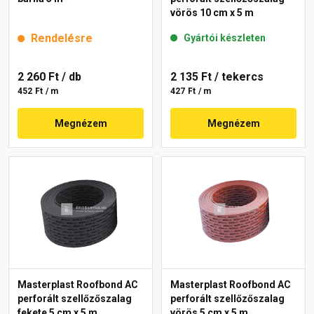
vörös 10 cm x 5 m
Rendelésre
Gyártói készleten
2 260 Ft
/ db
2 135 Ft
/ tekercs
452 Ft / m
427 Ft / m
Megnézem
Megnézem
Masterplast Roofbond AC
Masterplast Roofbond AC
perforált szellőzőszalag
perforált szellőzőszalag
fekete 5 cm x 5 m
vörös 5 cm x 5 m