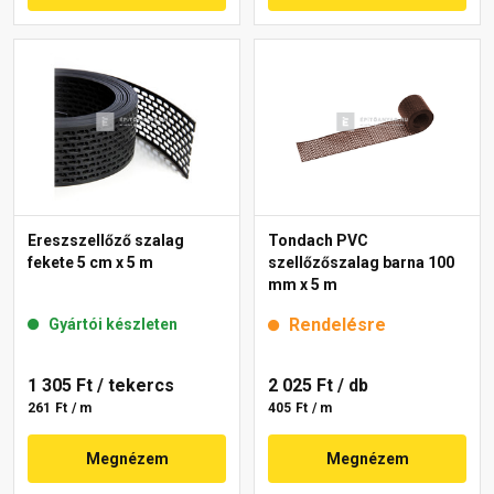
Ereszszellőző szalag
Tondach PVC
fekete 5 cm x 5 m
szellőzőszalag barna 100
mm x 5 m
Rendelésre
Gyártói készleten
1 305 Ft
/ tekercs
2 025 Ft
/ db
261 Ft / m
405 Ft / m
Megnézem
Megnézem