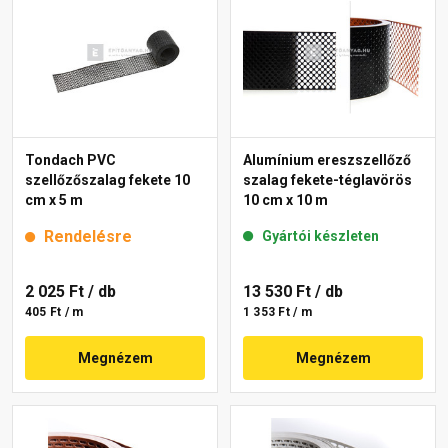
Tondach PVC
Alumínium ereszszellőző
szellőzőszalag fekete 10
szalag fekete-téglavörös
cm x 5 m
10 cm x 10 m
Rendelésre
Gyártói készleten
2 025 Ft
/ db
13 530 Ft
/ db
405 Ft / m
1 353 Ft / m
Megnézem
Megnézem