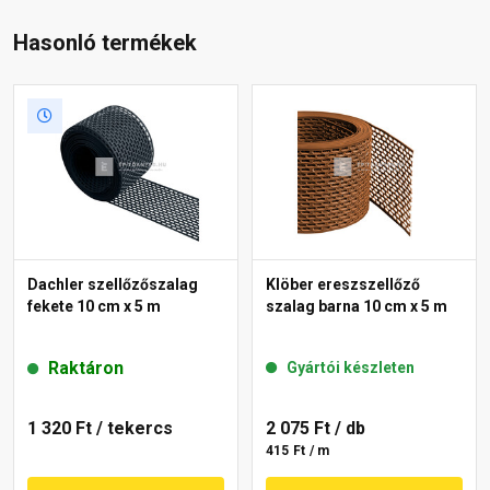
Hasonló termékek
Dachler szellőzőszalag
Klöber ereszszellőző
fekete 10 cm x 5 m
szalag barna 10 cm x 5 m
Raktáron
Gyártói készleten
1 320 Ft
/ tekercs
2 075 Ft
/ db
415 Ft / m