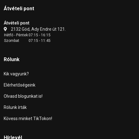
Átvételi pont
Átvételi pont
2132 Göd, Ady Endre út 121.
Hétfő - Péntek
07:15 - 16:15
Szombat
07:15 - 11:45
Rólunk
Kik vagyunk?
Elérhetőségeink
Olvasd blogunkat is!
Rólunk írták
Kövess minket TikTokon!
Hírlevél