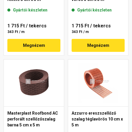
Gyártói készleten
Gyártói készleten
1 715 Ft
/ tekercs
1 715 Ft
/ tekercs
343 Ft / m
343 Ft / m
Megnézem
Megnézem
Masterplast Roofbond AC
Azzurro ereszszellőző
perforált szellőzőszalag
szalag téglavörös 10 cm x
barna 5 cm x 5 m
5 m