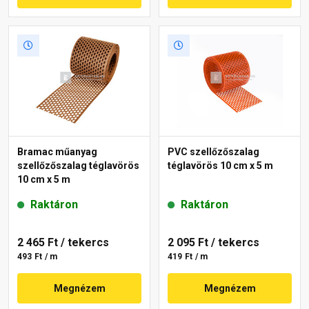
Bramac műanyag
PVC szellőzőszalag
szellőzőszalag téglavörös
téglavörös 10 cm x 5 m
10 cm x 5 m
Raktáron
Raktáron
2 465 Ft
/ tekercs
2 095 Ft
/ tekercs
493 Ft / m
419 Ft / m
Megnézem
Megnézem