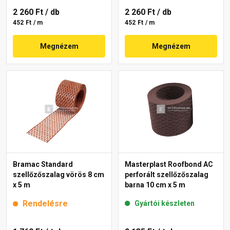
2 260 Ft
/ db
2 260 Ft
/ db
452 Ft / m
452 Ft / m
Megnézem
Megnézem
Bramac Standard
Masterplast Roofbond AC
szellőzőszalag vörös 8 cm
perforált szellőzőszalag
x 5 m
barna 10 cm x 5 m
Rendelésre
Gyártói készleten