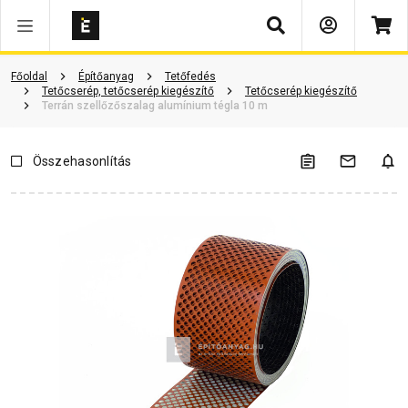
Keresés
Vásárlói vélemények
Kérdések és válaszok
Kapcsolódó cikkek
Főoldal
Építőanyag
Tetőfedés
Tetőcserép, tetőcserép kiegészítő
Tetőcserép kiegészítő
Terrán szellőzőszalag alumínium tégla 10 m
Összehasonlítás