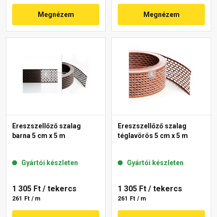
Megnézem
Megnézem
Ereszszellőző szalag
Ereszszellőző szalag
barna 5 cm x 5 m
téglavörös 5 cm x 5 m
Gyártói készleten
Gyártói készleten
1 305 Ft
/ tekercs
1 305 Ft
/ tekercs
261 Ft / m
261 Ft / m