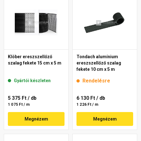
Klöber ereszszellőző
Tondach alumínium
szalag fekete 15 cm x 5 m
ereszszellőző szalag
fekete 10 cm x 5 m
Rendelésre
Gyártói készleten
5 375 Ft
/ db
6 130 Ft
/ db
1 075 Ft / m
1 226 Ft / m
Megnézem
Megnézem