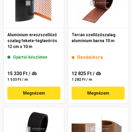
Alumínium ereszszellőző
Terrán szellőzőszalag
szalag fekete-téglavörös
alumínium barna 10 m
12 cm x 10 m
Rendelésre
Gyártói készleten
15 330 Ft
/ db
12 825 Ft
/ db
1 533 Ft / m
1 282 Ft / m
Megnézem
Megnézem