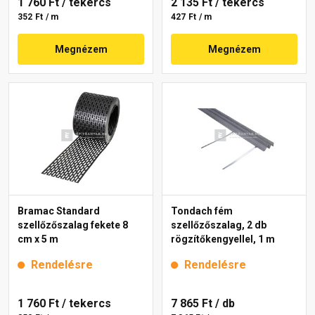
1 760 Ft
/ tekercs
2 135 Ft
/ tekercs
352 Ft / m
427 Ft / m
Megnézem
Megnézem
Bramac Standard
Tondach fém
szellőzőszalag fekete 8
szellőzőszalag, 2 db
cm x 5 m
rögzítőkengyellel, 1 m
Rendelésre
Rendelésre
1 760 Ft
/ tekercs
7 865 Ft
/ db