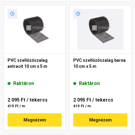
PVC szellőzőszalag
PVC szellőzőszalag barna
antracit 10 cm x 5 m
10 cm x 5 m
Raktáron
Raktáron
2 095 Ft
/ tekercs
2 095 Ft
/ tekercs
419 Ft / m
419 Ft / m
Megnézem
Megnézem