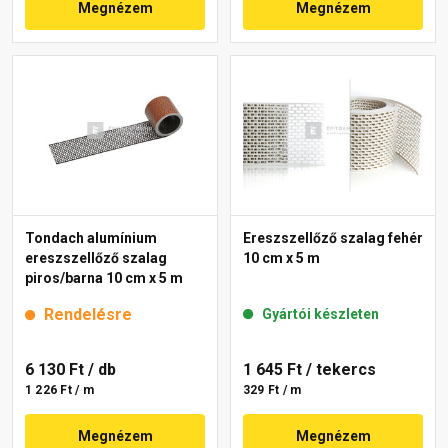
Megnézem
Megnézem
Tondach alumínium
Ereszszellőző szalag fehér
ereszszellőző szalag
10 cm x 5 m
piros/barna 10 cm x 5 m
Rendelésre
Gyártói készleten
6 130 Ft
/ db
1 645 Ft
/ tekercs
1 226 Ft / m
329 Ft / m
Megnézem
Megnézem