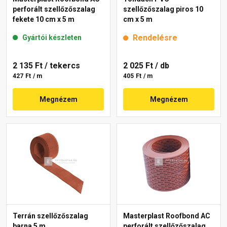
perforált szellőzőszalag
szellőzőszalag piros 10
fekete 10 cm x 5 m
cm x 5 m
Rendelésre
Gyártói készleten
2 135 Ft
/ tekercs
2 025 Ft
/ db
427 Ft / m
405 Ft / m
Megnézem
Megnézem
Terrán szellőzőszalag
Masterplast Roofbond AC
barna 5 m
perforált szellőzőszalag