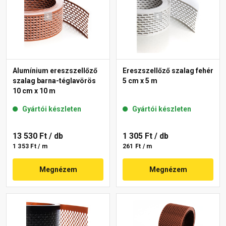
Alumínium ereszszellőző
Ereszszellőző szalag fehér
szalag barna-téglavörös
5 cm x 5 m
10 cm x 10 m
Gyártói készleten
Gyártói készleten
13 530 Ft
/ db
1 305 Ft
/ db
1 353 Ft / m
261 Ft / m
Megnézem
Megnézem