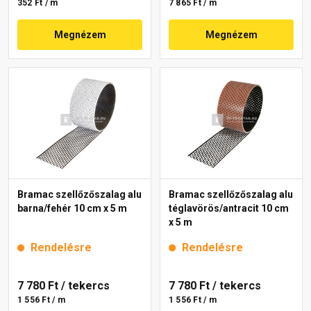
352 Ft / m
7 865 Ft / m
Megnézem
Megnézem
Bramac szellőzőszalag alu
Bramac szellőzőszalag alu
barna/fehér 10 cm x 5 m
téglavörös/antracit 10 cm
x 5 m
Rendelésre
Rendelésre
7 780 Ft
/ tekercs
7 780 Ft
/ tekercs
1 556 Ft / m
1 556 Ft / m