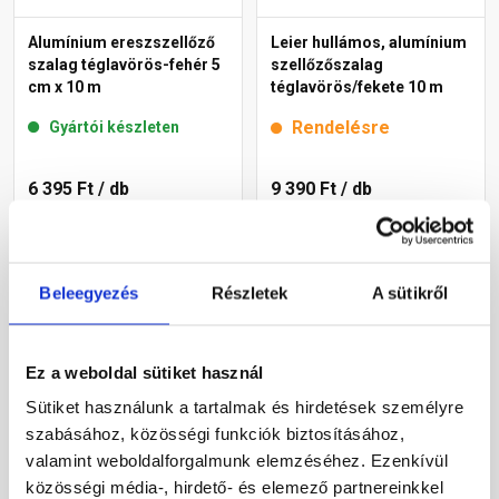
Alumínium ereszszellőző
Leier hullámos, alumínium
szalag téglavörös-fehér 5
szellőzőszalag
cm x 10 m
téglavörös/fekete 10 m
Rendelésre
Gyártói készleten
6 395 Ft
/ db
9 390 Ft
/ db
640 Ft / m
Megnézem
Megnézem
Beleegyezés
Részletek
A sütikről
Ez a weboldal sütiket használ
Sütiket használunk a tartalmak és hirdetések személyre
szabásához, közösségi funkciók biztosításához,
valamint weboldalforgalmunk elemzéséhez. Ezenkívül
közösségi média-, hirdető- és elemező partnereinkkel