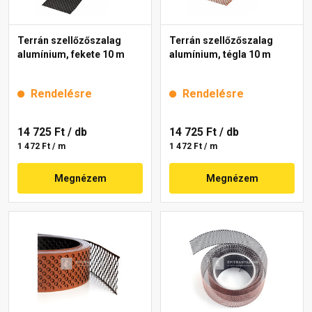
Terrán szellőzőszalag
Terrán szellőzőszalag
alumínium, fekete 10 m
alumínium, tégla 10 m
Rendelésre
Rendelésre
14 725 Ft
/ db
14 725 Ft
/ db
1 472 Ft / m
1 472 Ft / m
Megnézem
Megnézem