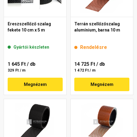
Ereszszellőző szalag
Terrán szellőzőszalag
fekete 10 cm x 5 m
alumínium, barna 10 m
Rendelésre
Gyártói készleten
1 645 Ft
/ db
14 725 Ft
/ db
329 Ft / m
1 472 Ft / m
Megnézem
Megnézem