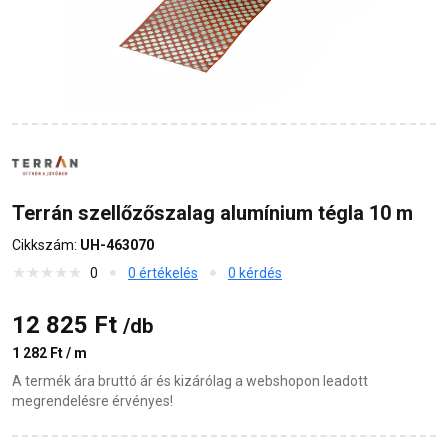
Terrán szellőzőszalag alumínium tégla 10 m
Cikkszám:
UH-463070
0
0 értékelés
0 kérdés
12 825 Ft
/db
1 282 Ft / m
A termék ára bruttó ár és kizárólag a webshopon leadott
megrendelésre érvényes!