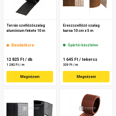
Terrán szellőzőszalag
Ereszszellőző szalag
alumínium fekete 10 m
barna 10 cm x 5 m
Rendelésre
Gyártói készleten
12 825 Ft
/ db
1 645 Ft
/ tekercs
1 282 Ft / m
329 Ft / m
Megnézem
Megnézem