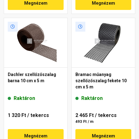
Megnézem
Megnézem
Dachler szellőzőszalag
Bramac műanyag
barna 10 cm x 5 m
szellőzőszalag fekete 10
cm x 5 m
Raktáron
Raktáron
1 320 Ft
/ tekercs
2 465 Ft
/ tekercs
493 Ft / m
Megnézem
Megnézem