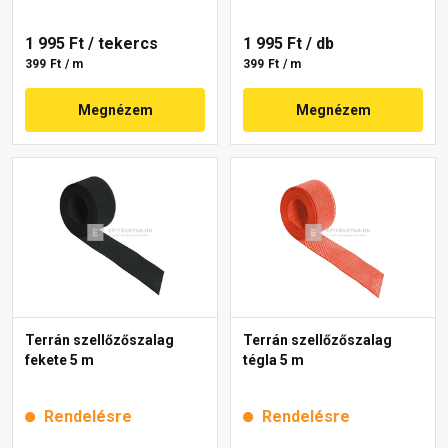
1 995 Ft
/ tekercs
1 995 Ft
/ db
399 Ft / m
399 Ft / m
Megnézem
Megnézem
Terrán szellőzőszalag
Terrán szellőzőszalag
fekete 5 m
tégla 5 m
Rendelésre
Rendelésre