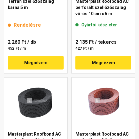
Terrán szellőzőszalag
Masterplast Roofbond AC
barna 5 m
perforált szellőzőszalag
vörös 10 cm x 5 m
Rendelésre
Gyártói készleten
2 260 Ft
/ db
2 135 Ft
/ tekercs
452 Ft / m
427 Ft / m
Megnézem
Megnézem
Masterplast Roofbond AC
Masterplast Roofbond AC