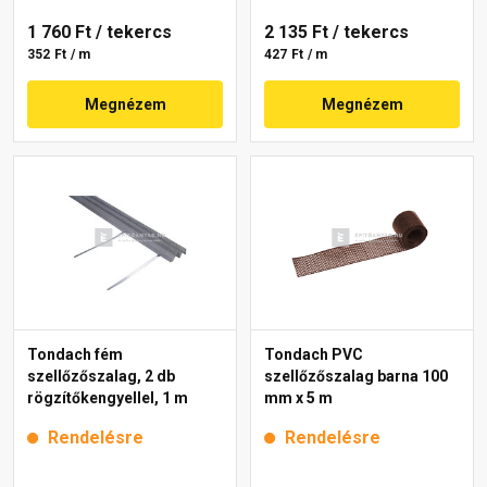
1 760 Ft
/ tekercs
2 135 Ft
/ tekercs
352 Ft / m
427 Ft / m
Megnézem
Megnézem
Tondach fém
Tondach PVC
szellőzőszalag, 2 db
szellőzőszalag barna 100
rögzítőkengyellel, 1 m
mm x 5 m
Rendelésre
Rendelésre