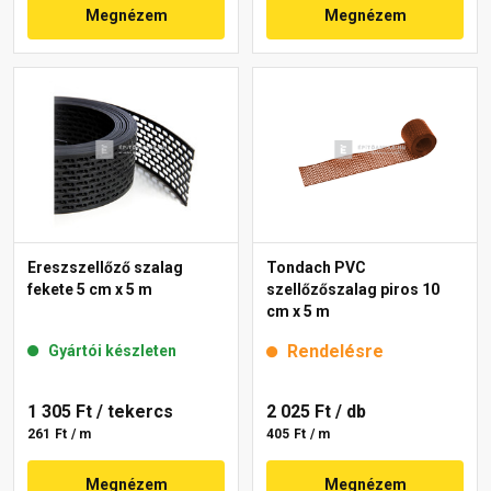
Megnézem
Megnézem
Ereszszellőző szalag
Tondach PVC
fekete 5 cm x 5 m
szellőzőszalag piros 10
cm x 5 m
Rendelésre
Gyártói készleten
1 305 Ft
/ tekercs
2 025 Ft
/ db
261 Ft / m
405 Ft / m
Megnézem
Megnézem