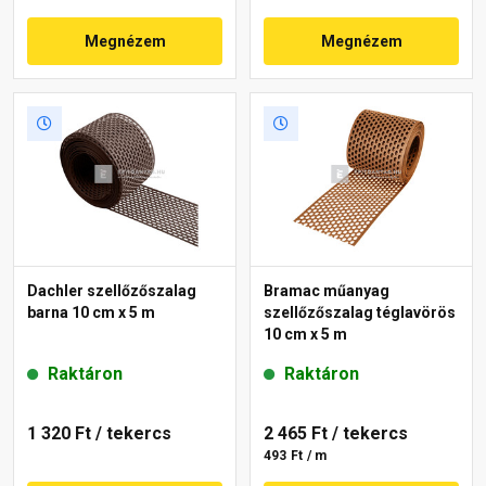
Megnézem
Megnézem
Dachler szellőzőszalag
Bramac műanyag
barna 10 cm x 5 m
szellőzőszalag téglavörös
10 cm x 5 m
Raktáron
Raktáron
1 320 Ft
/ tekercs
2 465 Ft
/ tekercs
493 Ft / m