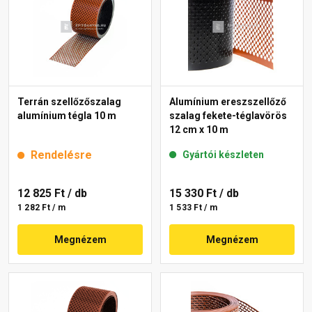
Terrán szellőzőszalag
Alumínium ereszszellőző
alumínium tégla 10 m
szalag fekete-téglavörös
12 cm x 10 m
Rendelésre
Gyártói készleten
12 825 Ft
/ db
15 330 Ft
/ db
1 282 Ft / m
1 533 Ft / m
Megnézem
Megnézem