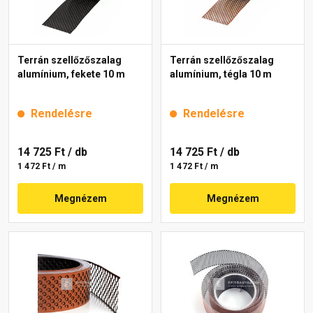
Terrán szellőzőszalag
Terrán szellőzőszalag
alumínium, fekete 10 m
alumínium, tégla 10 m
Rendelésre
Rendelésre
14 725 Ft
/ db
14 725 Ft
/ db
1 472 Ft / m
1 472 Ft / m
Megnézem
Megnézem