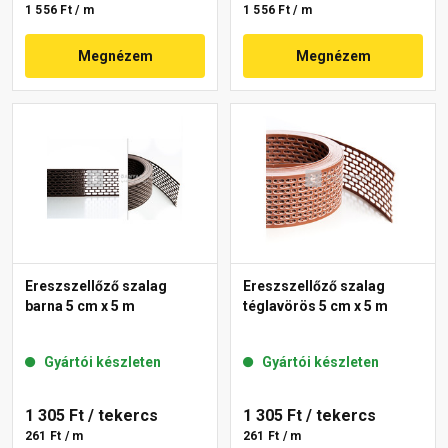
1 556 Ft / m
1 556 Ft / m
Megnézem
Megnézem
Ereszszellőző szalag
Ereszszellőző szalag
barna 5 cm x 5 m
téglavörös 5 cm x 5 m
Gyártói készleten
Gyártói készleten
1 305 Ft
/ tekercs
1 305 Ft
/ tekercs
261 Ft / m
261 Ft / m