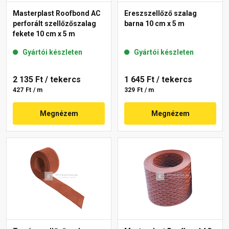
Masterplast Roofbond AC
Ereszszellőző szalag
perforált szellőzőszalag
barna 10 cm x 5 m
fekete 10 cm x 5 m
Gyártói készleten
Gyártói készleten
2 135 Ft
/ tekercs
1 645 Ft
/ tekercs
427 Ft / m
329 Ft / m
Megnézem
Megnézem