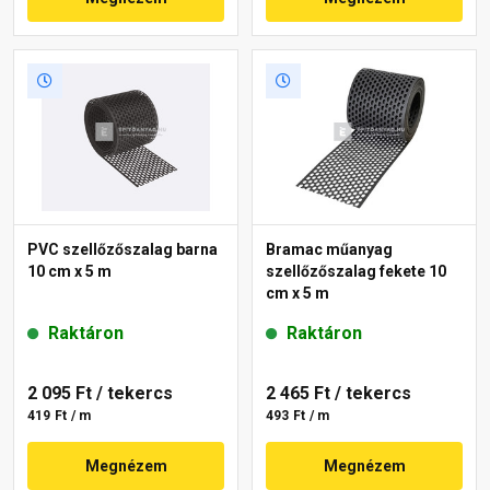
PVC szellőzőszalag barna
Bramac műanyag
10 cm x 5 m
szellőzőszalag fekete 10
cm x 5 m
Raktáron
Raktáron
2 095 Ft
/ tekercs
2 465 Ft
/ tekercs
419 Ft / m
493 Ft / m
Megnézem
Megnézem