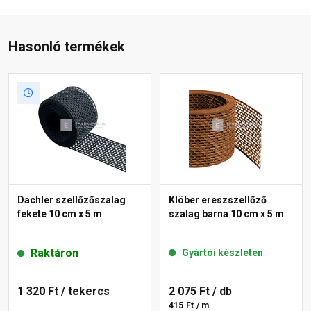
Hasonló termékek
Dachler szellőzőszalag
Klöber ereszszellőző
fekete 10 cm x 5 m
szalag barna 10 cm x 5 m
Raktáron
Gyártói készleten
1 320 Ft
/ tekercs
2 075 Ft
/ db
415 Ft / m