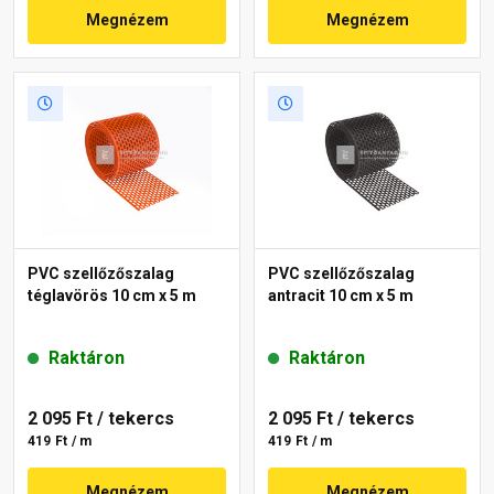
Megnézem
Megnézem
PVC szellőzőszalag
PVC szellőzőszalag
téglavörös 10 cm x 5 m
antracit 10 cm x 5 m
Raktáron
Raktáron
2 095 Ft
/ tekercs
2 095 Ft
/ tekercs
419 Ft / m
419 Ft / m
Megnézem
Megnézem