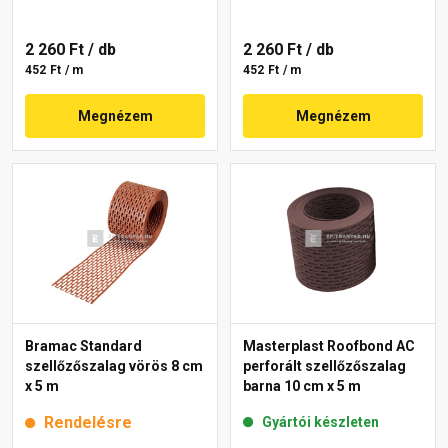
2 260 Ft
/ db
2 260 Ft
/ db
452 Ft / m
452 Ft / m
Megnézem
Megnézem
Bramac Standard
Masterplast Roofbond AC
szellőzőszalag vörös 8 cm
perforált szellőzőszalag
x 5 m
barna 10 cm x 5 m
Rendelésre
Gyártói készleten