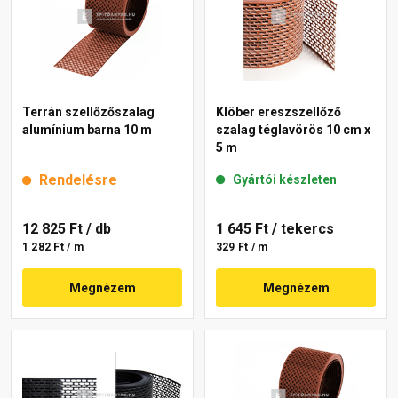
Terrán szellőzőszalag
Klöber ereszszellőző
alumínium barna 10 m
szalag téglavörös 10 cm x
5 m
Rendelésre
Gyártói készleten
12 825 Ft
/ db
1 645 Ft
/ tekercs
1 282 Ft / m
329 Ft / m
Megnézem
Megnézem