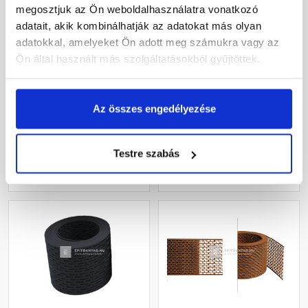
megosztjuk az Ön weboldalhasználatra vonatkozó
adatait, akik kombinálhatják az adatokat más olyan
Leier alumínium
Klöber ereszszellőző
adatokkal, amelyeket Ön adott meg számukra vagy az
szellőzőszalag
szalag fekete 15 cm x 5 m
Ön által használt más szolgáltatásokból gyűjtöttek.
téglavörös/fekete10 m
Rendelésre
Gyártói készleten
Az összes engedélyezése
10 810 Ft
/ db
5 375 Ft
/ db
1 075 Ft / m
Testre szabás
Megnézem
Megnézem