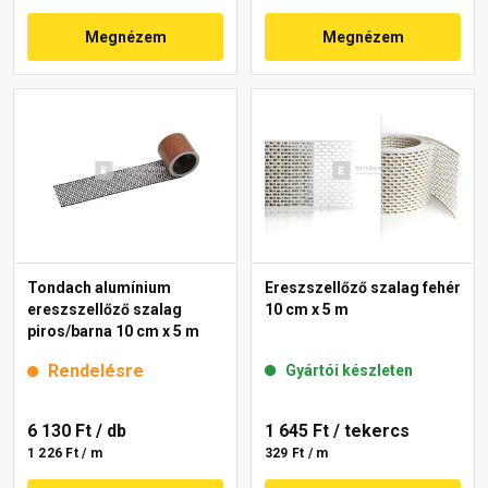
Megnézem
Megnézem
Tondach alumínium
Ereszszellőző szalag fehér
ereszszellőző szalag
10 cm x 5 m
piros/barna 10 cm x 5 m
Rendelésre
Gyártói készleten
6 130 Ft
/ db
1 645 Ft
/ tekercs
1 226 Ft / m
329 Ft / m