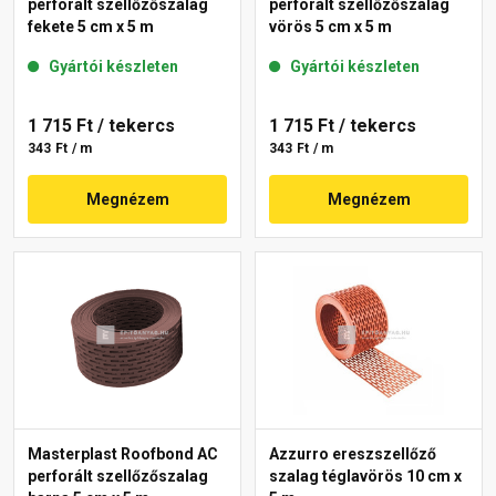
perforált szellőzőszalag
perforált szellőzőszalag
fekete 5 cm x 5 m
vörös 5 cm x 5 m
Gyártói készleten
Gyártói készleten
1 715 Ft
/ tekercs
1 715 Ft
/ tekercs
343 Ft / m
343 Ft / m
Megnézem
Megnézem
Masterplast Roofbond AC
Azzurro ereszszellőző
perforált szellőzőszalag
szalag téglavörös 10 cm x