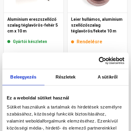
Alumínium ereszszellőző
Leier hullámos, alumínium
szalag téglavörös-fehér 5
szellőzőszalag
cm x 10 m
téglavörös/fekete 10 m
Rendelésre
Gyártói készleten
6 395 Ft
/ db
9 390 Ft
/ db
640 Ft / m
Beleegyezés
Részletek
A sütikről
Megnézem
Megnézem
Ez a weboldal sütiket használ
Sütiket használunk a tartalmak és hirdetések személyre
szabásához, közösségi funkciók biztosításához,
valamint weboldalforgalmunk elemzéséhez. Ezenkívül
közösségi média-, hirdető- és elemező partnereinkkel