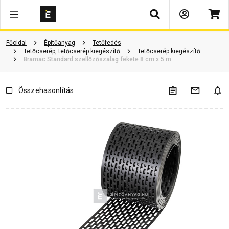
Keresés
Vásárlói vélemények
Kérdések és válaszok
Kapcsolódó cikkek
Főoldal
Építőanyag
Tetőfedés
Tetőcserép, tetőcserép kiegészítő
Tetőcserép kiegészítő
Bramac Standard szellőzőszalag fekete 8 cm x 5 m
Összehasonlítás