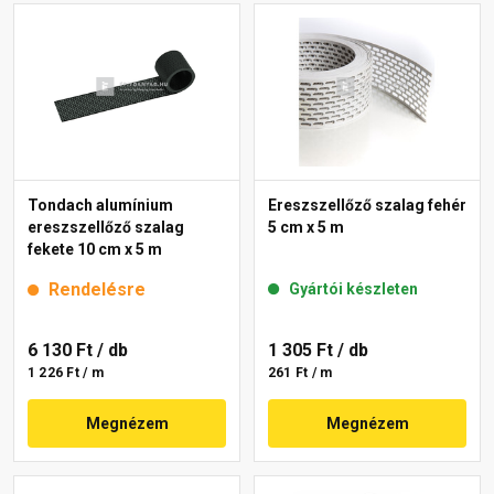
Tondach alumínium
Ereszszellőző szalag fehér
ereszszellőző szalag
5 cm x 5 m
fekete 10 cm x 5 m
Rendelésre
Gyártói készleten
6 130 Ft
/ db
1 305 Ft
/ db
1 226 Ft / m
261 Ft / m
Megnézem
Megnézem