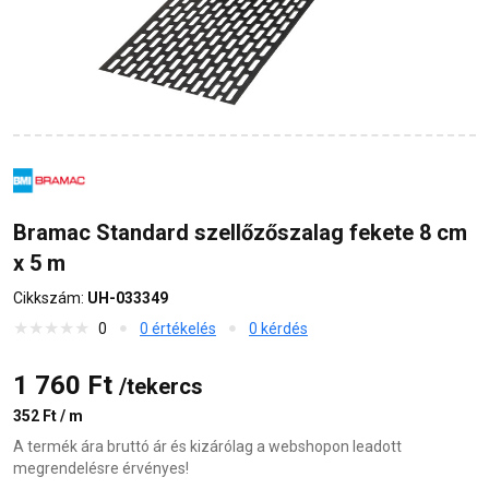
Bramac Standard szellőzőszalag fekete 8 cm
x 5 m
Cikkszám:
UH-033349
0
0 értékelés
0 kérdés
1 760 Ft
/tekercs
352 Ft / m
A termék ára bruttó ár és kizárólag a webshopon leadott
megrendelésre érvényes!