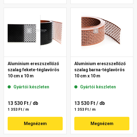
Alumínium ereszszellőző
Alumínium ereszszellőző
szalag fekete-téglavörös
szalag barna-téglavörös
10 cm x 10 m
10 cm x 10 m
Gyártói készleten
Gyártói készleten
13 530 Ft
/ db
13 530 Ft
/ db
1 353 Ft / m
1 353 Ft / m
Megnézem
Megnézem