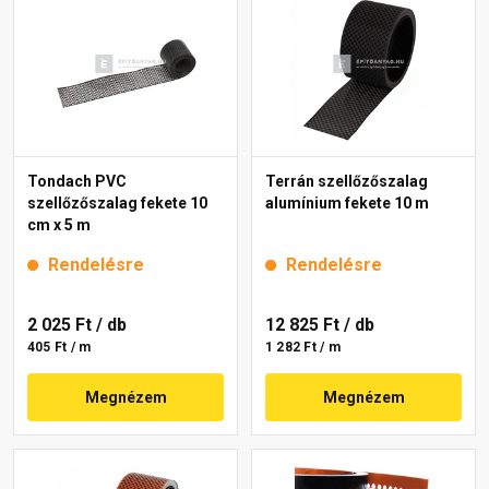
Tondach PVC
Terrán szellőzőszalag
szellőzőszalag fekete 10
alumínium fekete 10 m
cm x 5 m
Rendelésre
Rendelésre
2 025 Ft
/ db
12 825 Ft
/ db
405 Ft / m
1 282 Ft / m
Megnézem
Megnézem