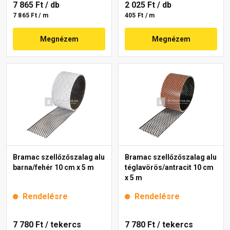
7 865 Ft
/ db
2 025 Ft
/ db
7 865 Ft / m
405 Ft / m
Megnézem
Megnézem
Bramac szellőzőszalag alu
Bramac szellőzőszalag alu
barna/fehér 10 cm x 5 m
téglavörös/antracit 10 cm
x 5 m
Rendelésre
Rendelésre
7 780 Ft
/ tekercs
7 780 Ft
/ tekercs