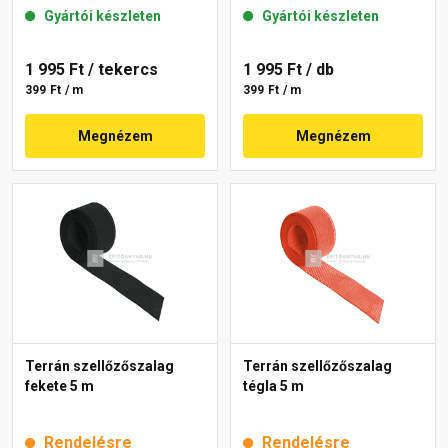
Gyártói készleten
Gyártói készleten
1 995 Ft
/ tekercs
1 995 Ft
/ db
399 Ft / m
399 Ft / m
Megnézem
Megnézem
Terrán szellőzőszalag
Terrán szellőzőszalag
fekete 5 m
tégla 5 m
Rendelésre
Rendelésre