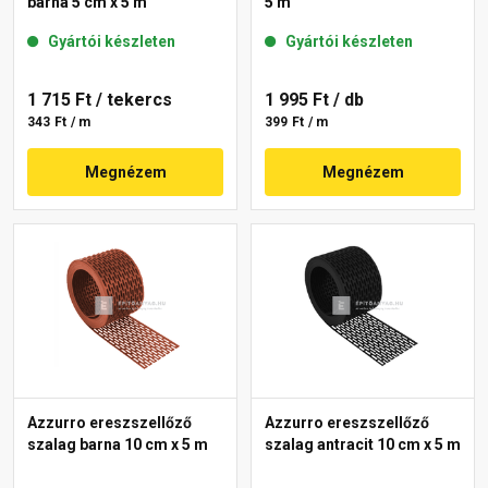
barna 5 cm x 5 m
5 m
Gyártói készleten
Gyártói készleten
1 715 Ft
/ tekercs
1 995 Ft
/ db
343 Ft / m
399 Ft / m
Megnézem
Megnézem
Azzurro ereszszellőző
Azzurro ereszszellőző
szalag barna 10 cm x 5 m
szalag antracit 10 cm x 5 m