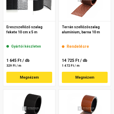
Ereszszellőző szalag
Terrán szellőzőszalag
fekete 10 cm x 5 m
alumínium, barna 10 m
Rendelésre
Gyártói készleten
1 645 Ft
/ db
14 725 Ft
/ db
329 Ft / m
1 472 Ft / m
Megnézem
Megnézem