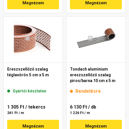
Megnézem
Megnézem
Ereszszellőző szalag
Tondach alumínium
téglavörös 5 cm x 5 m
ereszszellőző szalag
piros/barna 10 cm x 5 m
Rendelésre
Gyártói készleten
1 305 Ft
/ tekercs
6 130 Ft
/ db
261 Ft / m
1 226 Ft / m
Megnézem
Megnézem