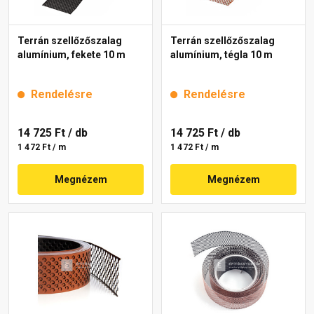
Terrán szellőzőszalag
Terrán szellőzőszalag
alumínium, fekete 10 m
alumínium, tégla 10 m
Rendelésre
Rendelésre
14 725 Ft
/ db
14 725 Ft
/ db
1 472 Ft / m
1 472 Ft / m
Megnézem
Megnézem