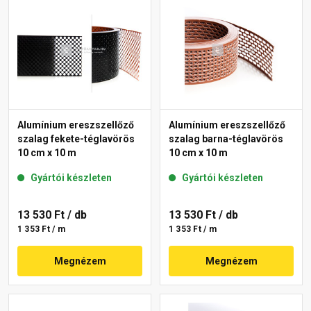
Alumínium ereszszellőző
Alumínium ereszszellőző
szalag fekete-téglavörös
szalag barna-téglavörös
10 cm x 10 m
10 cm x 10 m
Gyártói készleten
Gyártói készleten
13 530 Ft
/ db
13 530 Ft
/ db
1 353 Ft / m
1 353 Ft / m
Megnézem
Megnézem