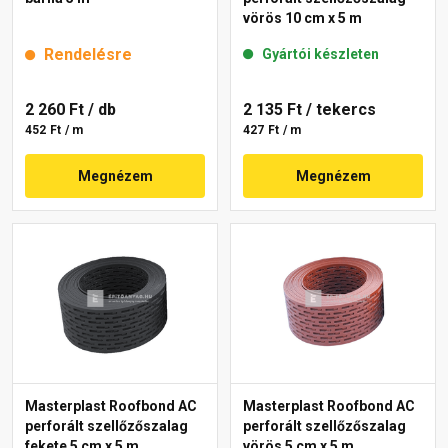
vörös 10 cm x 5 m
Rendelésre
Gyártói készleten
2 260 Ft
/ db
2 135 Ft
/ tekercs
452 Ft / m
427 Ft / m
Megnézem
Megnézem
Masterplast Roofbond AC
Masterplast Roofbond AC
perforált szellőzőszalag
perforált szellőzőszalag
fekete 5 cm x 5 m
vörös 5 cm x 5 m