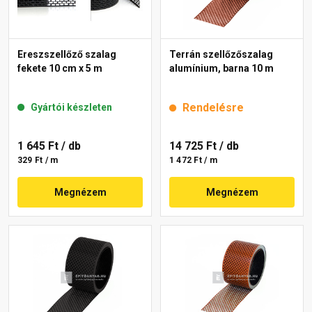
Ereszszellőző szalag
Terrán szellőzőszalag
fekete 10 cm x 5 m
alumínium, barna 10 m
Rendelésre
Gyártói készleten
1 645 Ft
/ db
14 725 Ft
/ db
329 Ft / m
1 472 Ft / m
Megnézem
Megnézem