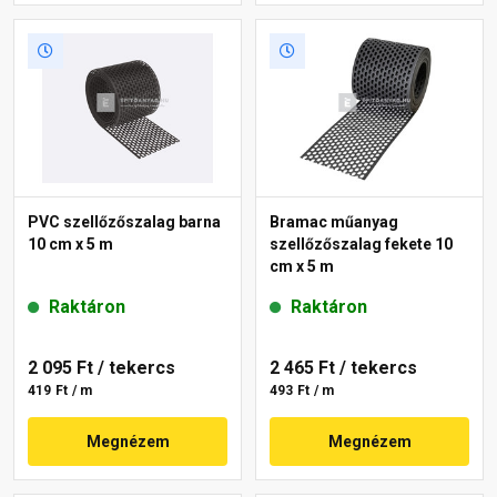
PVC szellőzőszalag barna
Bramac műanyag
10 cm x 5 m
szellőzőszalag fekete 10
cm x 5 m
Raktáron
Raktáron
2 095 Ft
/ tekercs
2 465 Ft
/ tekercs
419 Ft / m
493 Ft / m
Megnézem
Megnézem