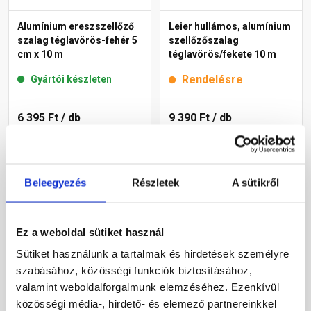
Alumínium ereszszellőző
Leier hullámos, alumínium
szalag téglavörös-fehér 5
szellőzőszalag
cm x 10 m
téglavörös/fekete 10 m
Rendelésre
Gyártói készleten
6 395 Ft
/ db
9 390 Ft
/ db
640 Ft / m
Megnézem
Megnézem
Beleegyezés
Részletek
A sütikről
Ez a weboldal sütiket használ
Sütiket használunk a tartalmak és hirdetések személyre
szabásához, közösségi funkciók biztosításához,
valamint weboldalforgalmunk elemzéséhez. Ezenkívül
közösségi média-, hirdető- és elemező partnereinkkel