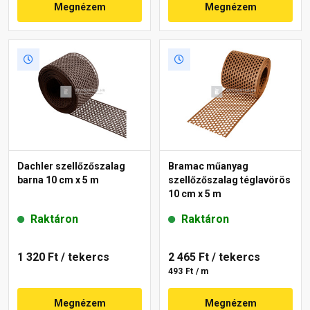
Megnézem
Megnézem
Dachler szellőzőszalag
Bramac műanyag
barna 10 cm x 5 m
szellőzőszalag téglavörös
10 cm x 5 m
Raktáron
Raktáron
1 320 Ft
/ tekercs
2 465 Ft
/ tekercs
493 Ft / m
Megnézem
Megnézem