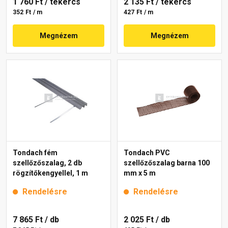
1 760 Ft
/ tekercs
2 135 Ft
/ tekercs
352 Ft / m
427 Ft / m
Megnézem
Megnézem
Tondach fém
Tondach PVC
szellőzőszalag, 2 db
szellőzőszalag barna 100
rögzítőkengyellel, 1 m
mm x 5 m
Rendelésre
Rendelésre
7 865 Ft
/ db
2 025 Ft
/ db