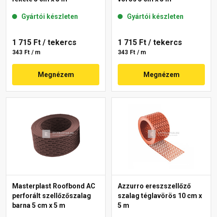
Gyártói készleten
Gyártói készleten
1 715 Ft
/ tekercs
1 715 Ft
/ tekercs
343 Ft / m
343 Ft / m
Megnézem
Megnézem
Masterplast Roofbond AC
Azzurro ereszszellőző
perforált szellőzőszalag
szalag téglavörös 10 cm x
barna 5 cm x 5 m
5 m