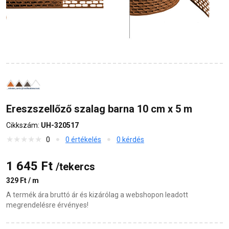
Ereszszellőző szalag barna 10 cm x 5 m
Cikkszám:
UH-320517
0
0 értékelés
0 kérdés
1 645 Ft
/tekercs
329 Ft / m
A termék ára bruttó ár és kizárólag a webshopon leadott
megrendelésre érvényes!