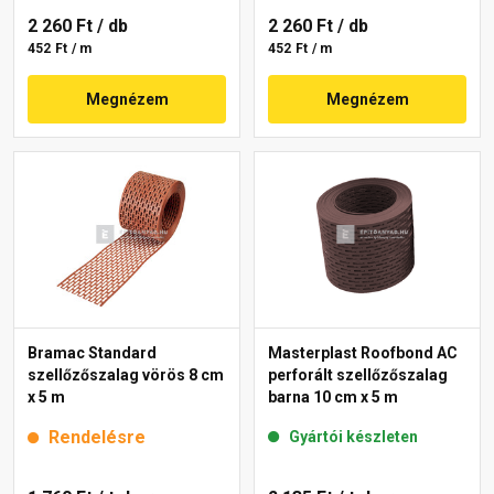
2 260 Ft
/ db
2 260 Ft
/ db
452 Ft / m
452 Ft / m
Megnézem
Megnézem
Bramac Standard
Masterplast Roofbond AC
szellőzőszalag vörös 8 cm
perforált szellőzőszalag
x 5 m
barna 10 cm x 5 m
Rendelésre
Gyártói készleten