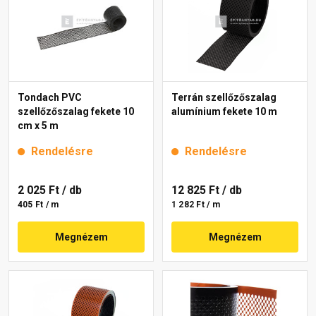
Tondach PVC
Terrán szellőzőszalag
szellőzőszalag fekete 10
alumínium fekete 10 m
cm x 5 m
Rendelésre
Rendelésre
2 025 Ft
/ db
12 825 Ft
/ db
405 Ft / m
1 282 Ft / m
Megnézem
Megnézem