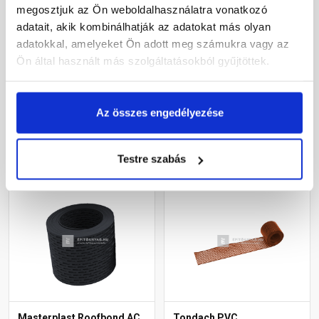
megosztjuk az Ön weboldalhasználatra vonatkozó
Leier alumínium
Klöber ereszszellőző
adatait, akik kombinálhatják az adatokat más olyan
szellőzőszalag
szalag fekete 15 cm x 5 m
téglavörös/fekete10 m
adatokkal, amelyeket Ön adott meg számukra vagy az
Ön által használt más szolgáltatásokból gyűjtöttek.
Rendelésre
Gyártói készleten
10 810 Ft
/ db
5 375 Ft
/ db
Az összes engedélyezése
1 075 Ft / m
Megnézem
Megnézem
Testre szabás
Masterplast Roofbond AC
Tondach PVC