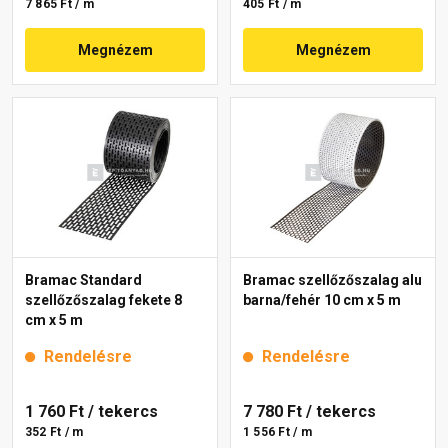
7 865 Ft / m
405 Ft / m
Megnézem
Megnézem
Bramac Standard
Bramac szellőzőszalag alu
szellőzőszalag fekete 8
barna/fehér 10 cm x 5 m
cm x 5 m
Rendelésre
Rendelésre
1 760 Ft
/ tekercs
7 780 Ft
/ tekercs
352 Ft / m
1 556 Ft / m