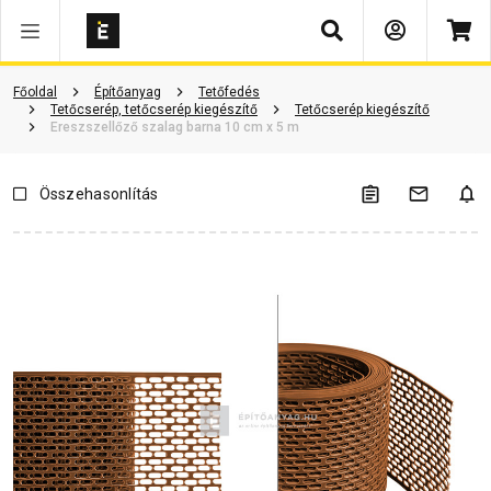
Keresés
Vásárlói vélemények
Kérdések és válaszok
Kapcsolódó cikkek
Főoldal
Építőanyag
Tetőfedés
Tetőcserép, tetőcserép kiegészítő
Tetőcserép kiegészítő
Ereszszellőző szalag barna 10 cm x 5 m
Összehasonlítás