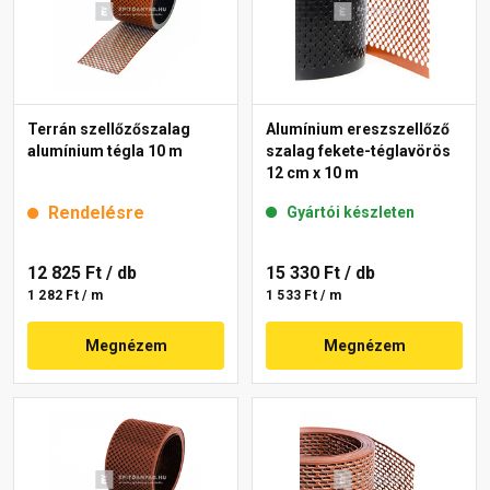
Terrán szellőzőszalag
Alumínium ereszszellőző
alumínium tégla 10 m
szalag fekete-téglavörös
12 cm x 10 m
Rendelésre
Gyártói készleten
12 825 Ft
/ db
15 330 Ft
/ db
1 282 Ft / m
1 533 Ft / m
Megnézem
Megnézem