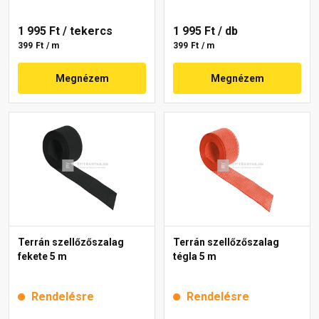
1 995 Ft
/ tekercs
1 995 Ft
/ db
399 Ft / m
399 Ft / m
Megnézem
Megnézem
Terrán szellőzőszalag
Terrán szellőzőszalag
fekete 5 m
tégla 5 m
Rendelésre
Rendelésre