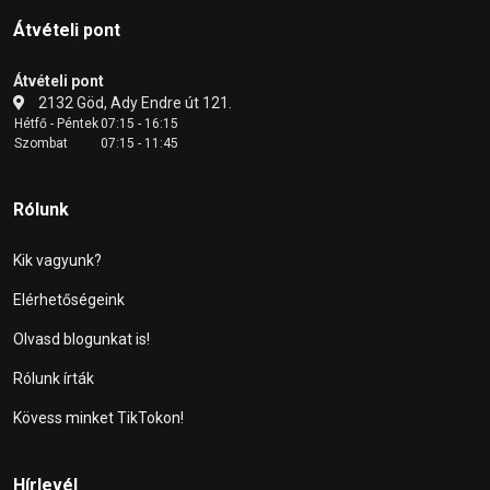
Átvételi pont
Átvételi pont
2132 Göd, Ady Endre út 121.
Hétfő - Péntek
07:15 - 16:15
Szombat
07:15 - 11:45
Rólunk
Kik vagyunk?
Elérhetőségeink
Olvasd blogunkat is!
Rólunk írták
Kövess minket TikTokon!
Hírlevél