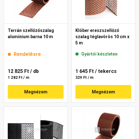
Terrán szellőzőszalag
Klöber ereszszellőző
alumínium barna 10 m
szalag téglavörös 10 cm x
5 m
Rendelésre
Gyártói készleten
12 825 Ft
/ db
1 645 Ft
/ tekercs
1 282 Ft / m
329 Ft / m
Megnézem
Megnézem