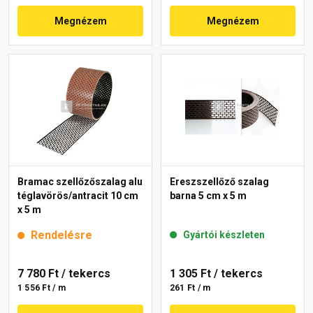
Megnézem
Megnézem
Bramac szellőzőszalag alu
Ereszszellőző szalag
téglavörös/antracit 10 cm
barna 5 cm x 5 m
x 5 m
Rendelésre
Gyártói készleten
7 780 Ft
/ tekercs
1 305 Ft
/ tekercs
1 556 Ft / m
261 Ft / m