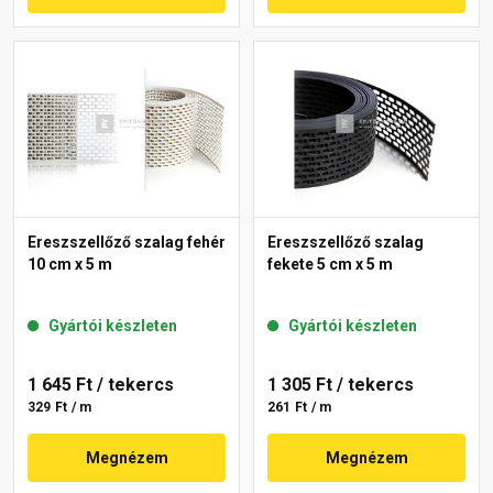
Ereszszellőző szalag fehér
Ereszszellőző szalag
10 cm x 5 m
fekete 5 cm x 5 m
Gyártói készleten
Gyártói készleten
1 645 Ft
/ tekercs
1 305 Ft
/ tekercs
329 Ft / m
261 Ft / m
Megnézem
Megnézem