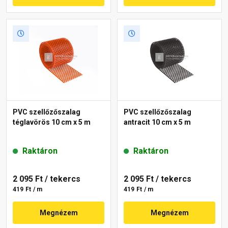
PVC szellőzőszalag
PVC szellőzőszalag
téglavörös 10 cm x 5 m
antracit 10 cm x 5 m
Raktáron
Raktáron
2 095 Ft
/ tekercs
2 095 Ft
/ tekercs
419 Ft / m
419 Ft / m
Megnézem
Megnézem