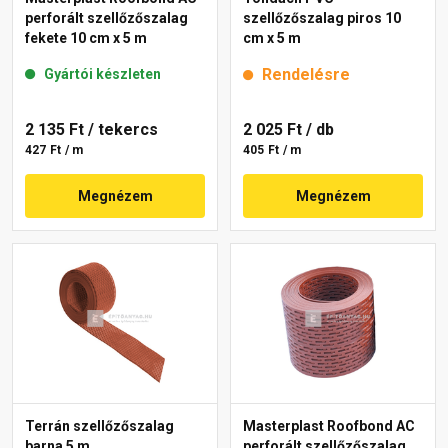
perforált szellőzőszalag
szellőzőszalag piros 10
fekete 10 cm x 5 m
cm x 5 m
Rendelésre
Gyártói készleten
2 135 Ft
/ tekercs
2 025 Ft
/ db
427 Ft / m
405 Ft / m
Megnézem
Megnézem
Terrán szellőzőszalag
Masterplast Roofbond AC
barna 5 m
perforált szellőzőszalag