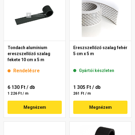
Tondach alumínium
Ereszszellőző szalag fehér
ereszszellőző szalag
5 cm x 5 m
fekete 10 cm x 5 m
Rendelésre
Gyártói készleten
6 130 Ft
/ db
1 305 Ft
/ db
1 226 Ft / m
261 Ft / m
Megnézem
Megnézem