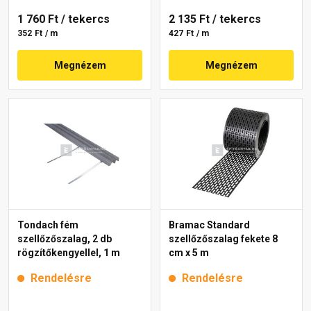
1 760 Ft
/ tekercs
2 135 Ft
/ tekercs
352 Ft / m
427 Ft / m
Megnézem
Megnézem
Tondach fém
Bramac Standard
szellőzőszalag, 2 db
szellőzőszalag fekete 8
rögzítőkengyellel, 1 m
cm x 5 m
Rendelésre
Rendelésre