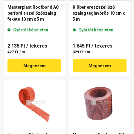
Masterplast Roofbond AC
Klöber ereszszellőző
perforált szellőzőszalag
szalag téglavörös 10 cm x
fekete 10 cm x 5 m
5 m
Gyártói készleten
Gyártói készleten
2 135 Ft
/ tekercs
1 645 Ft
/ tekercs
427 Ft / m
329 Ft / m
Megnézem
Megnézem