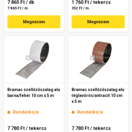
7 865 Ft
/ db
1 760 Ft
/ tekercs
7 865 Ft / m
352 Ft / m
Megnézem
Megnézem
Bramac szellőzőszalag alu
Bramac szellőzőszalag alu
barna/fehér 10 cm x 5 m
téglavörös/antracit 10 cm
x 5 m
Rendelésre
Rendelésre
7 780 Ft
/ tekercs
7 780 Ft
/ tekercs