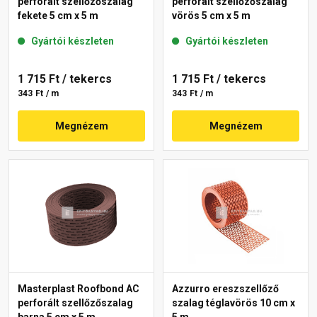
perforált szellőzőszalag
perforált szellőzőszalag
fekete 5 cm x 5 m
vörös 5 cm x 5 m
Gyártói készleten
Gyártói készleten
1 715 Ft
/ tekercs
1 715 Ft
/ tekercs
343 Ft / m
343 Ft / m
Megnézem
Megnézem
Masterplast Roofbond AC
Azzurro ereszszellőző
perforált szellőzőszalag
szalag téglavörös 10 cm x
barna 5 cm x 5 m
5 m