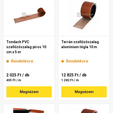
Tondach PVC
Terrán szellőzőszalag
szellőzőszalag piros 10
alumínium tégla 10 m
cm x 5 m
Rendelésre
Rendelésre
2 025 Ft
/ db
12 825 Ft
/ db
405 Ft / m
1 282 Ft / m
Megnézem
Megnézem