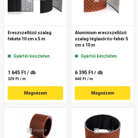
Ereszszellőző szalag
Alumínium ereszszellőző
fekete 10 cm x 5 m
szalag téglavörös-fehér 5
cm x 10 m
Gyártói készleten
Gyártói készleten
1 645 Ft
/ db
6 395 Ft
/ db
329 Ft / m
640 Ft / m
Megnézem
Megnézem