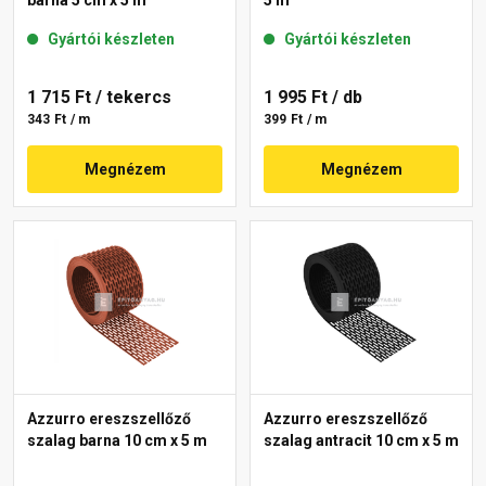
Gyártói készleten
Gyártói készleten
1 715 Ft
/ tekercs
1 995 Ft
/ db
343 Ft / m
399 Ft / m
Megnézem
Megnézem
Azzurro ereszszellőző
Azzurro ereszszellőző
szalag barna 10 cm x 5 m
szalag antracit 10 cm x 5 m