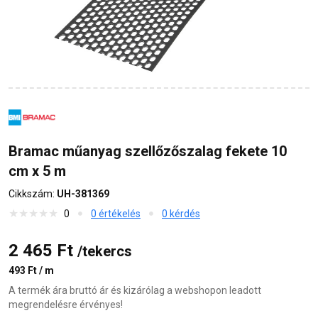
Bramac műanyag szellőzőszalag fekete 10
cm x 5 m
Cikkszám:
UH-381369
0
0 értékelés
0 kérdés
2 465 Ft
/tekercs
493 Ft / m
A termék ára bruttó ár és kizárólag a webshopon leadott
megrendelésre érvényes!