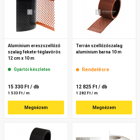
Alumínium ereszszellőző
Terrán szellőzőszalag
szalag fekete-téglavörös
alumínium barna 10 m
12 cm x 10 m
Rendelésre
Gyártói készleten
15 330 Ft
/ db
12 825 Ft
/ db
1 533 Ft / m
1 282 Ft / m
Megnézem
Megnézem