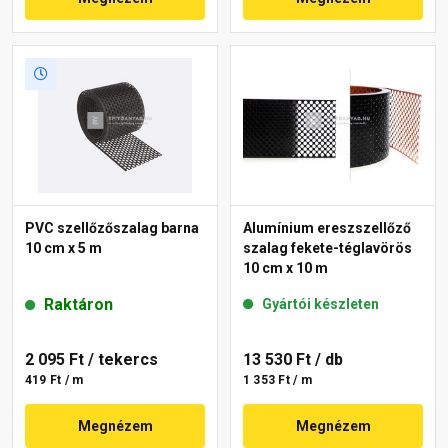
PVC szellőzőszalag barna
Alumínium ereszszellőző
10 cm x 5 m
szalag fekete-téglavörös
10 cm x 10 m
Raktáron
Gyártói készleten
2 095 Ft
/ tekercs
13 530 Ft
/ db
419 Ft / m
1 353 Ft / m
Megnézem
Megnézem