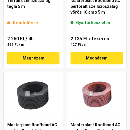
Terrán szellőzőszalag
Masterplast Roofbond AC
tégla 5 m
perforált szellőzőszalag
vörös 10 cm x 5 m
Rendelésre
Gyártói készleten
2 260 Ft
/ db
2 135 Ft
/ tekercs
452 Ft / m
427 Ft / m
Megnézem
Megnézem
Masterplast Roofbond AC
Masterplast Roofbond AC