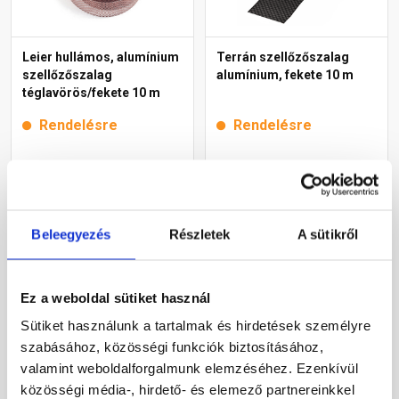
Leier hullámos, alumínium
Terrán szellőzőszalag
szellőzőszalag
alumínium, fekete 10 m
téglavörös/fekete 10 m
Rendelésre
Rendelésre
9 390 Ft
/ db
14 725 Ft
/ db
1 472 Ft / m
Megnézem
Megnézem
Beleegyezés
Részletek
A sütikről
Ez a weboldal sütiket használ
Sütiket használunk a tartalmak és hirdetések személyre
szabásához, közösségi funkciók biztosításához,
valamint weboldalforgalmunk elemzéséhez. Ezenkívül
közösségi média-, hirdető- és elemező partnereinkkel