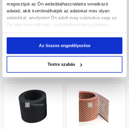
megosztjuk az Ön weboldalhasználatra vonatkozó
adatait, akik kombinálhatják az adatokat más olyan
Terrán szellőzőszalag
Klöber ereszszellőző
adatokkal, amelyeket Ön adott meg számukra vagy az
alumínium, tégla 10 m
szalag fekete 15 cm x 5 m
Ön által használt más szolgáltatásokból gyűjtöttek.
Rendelésre
Gyártói készleten
Az összes engedélyezése
14 725 Ft
/ db
5 375 Ft
/ db
1 472 Ft / m
1 075 Ft / m
Testre szabás
Megnézem
Megnézem