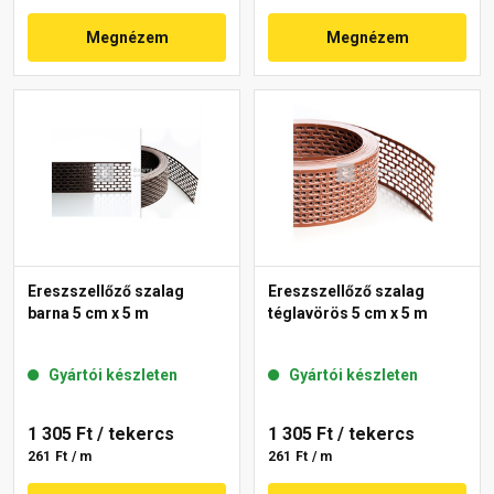
Megnézem
Megnézem
Ereszszellőző szalag
Ereszszellőző szalag
barna 5 cm x 5 m
téglavörös 5 cm x 5 m
Gyártói készleten
Gyártói készleten
1 305 Ft
/ tekercs
1 305 Ft
/ tekercs
261 Ft / m
261 Ft / m