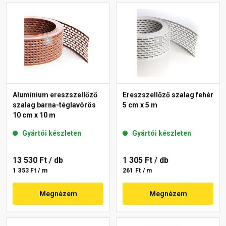
Alumínium ereszszellőző
Ereszszellőző szalag fehér
szalag barna-téglavörös
5 cm x 5 m
10 cm x 10 m
Gyártói készleten
Gyártói készleten
13 530 Ft
/ db
1 305 Ft
/ db
1 353 Ft / m
261 Ft / m
Megnézem
Megnézem