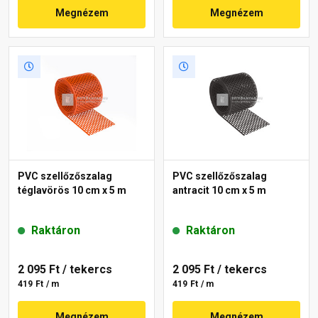
Megnézem
Megnézem
PVC szellőzőszalag
PVC szellőzőszalag
téglavörös 10 cm x 5 m
antracit 10 cm x 5 m
Raktáron
Raktáron
2 095 Ft
/ tekercs
2 095 Ft
/ tekercs
419 Ft / m
419 Ft / m
Megnézem
Megnézem