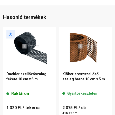
Hasonló termékek
Dachler szellőzőszalag
Klöber ereszszellőző
fekete 10 cm x 5 m
szalag barna 10 cm x 5 m
Raktáron
Gyártói készleten
1 320 Ft
/ tekercs
2 075 Ft
/ db
415 Ft / m