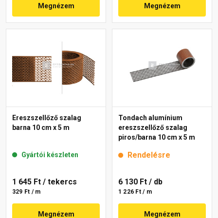
Megnézem
Megnézem
Ereszszellőző szalag
Tondach alumínium
barna 10 cm x 5 m
ereszszellőző szalag
piros/barna 10 cm x 5 m
Rendelésre
Gyártói készleten
1 645 Ft
/ tekercs
6 130 Ft
/ db
329 Ft / m
1 226 Ft / m
Megnézem
Megnézem