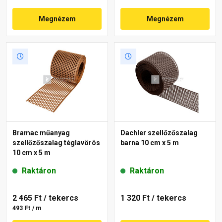
Megnézem
Megnézem
Bramac műanyag
Dachler szellőzőszalag
szellőzőszalag téglavörös
barna 10 cm x 5 m
10 cm x 5 m
Raktáron
Raktáron
2 465 Ft
/ tekercs
1 320 Ft
/ tekercs
493 Ft / m