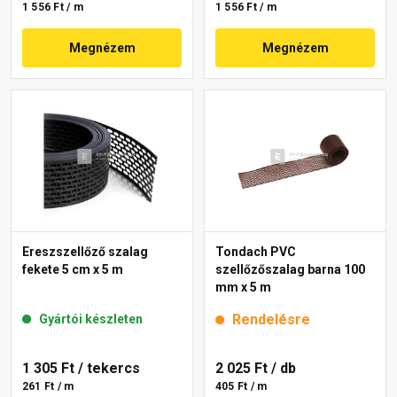
1 556 Ft / m
1 556 Ft / m
Megnézem
Megnézem
Ereszszellőző szalag
Tondach PVC
fekete 5 cm x 5 m
szellőzőszalag barna 100
mm x 5 m
Rendelésre
Gyártói készleten
1 305 Ft
/ tekercs
2 025 Ft
/ db
261 Ft / m
405 Ft / m