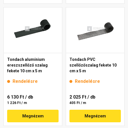
Tondach alumínium
Tondach PVC
ereszszellőző szalag
szellőzőszalag fekete 10
fekete 10 cm x 5 m
cm x 5 m
Rendelésre
Rendelésre
6 130 Ft
/ db
2 025 Ft
/ db
1 226 Ft / m
405 Ft / m
Megnézem
Megnézem