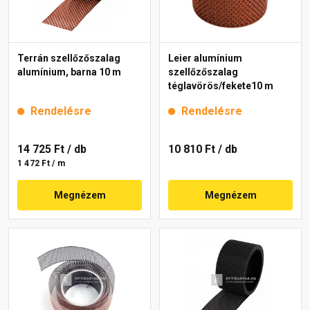
Terrán szellőzőszalag
Leier alumínium
alumínium, barna 10 m
szellőzőszalag
téglavörös/fekete10 m
Rendelésre
Rendelésre
14 725 Ft
/ db
10 810 Ft
/ db
1 472 Ft / m
Megnézem
Megnézem