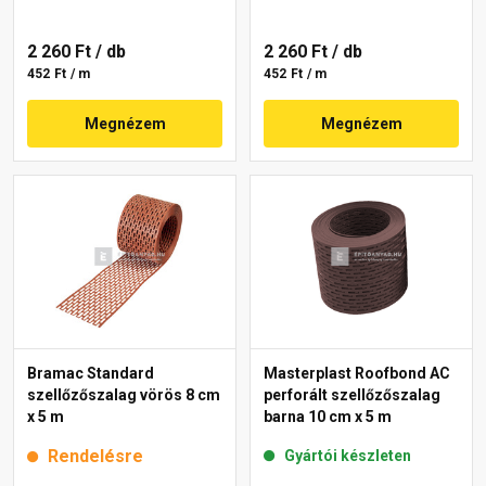
2 260 Ft
/ db
2 260 Ft
/ db
452 Ft / m
452 Ft / m
Megnézem
Megnézem
Bramac Standard
Masterplast Roofbond AC
szellőzőszalag vörös 8 cm
perforált szellőzőszalag
x 5 m
barna 10 cm x 5 m
Rendelésre
Gyártói készleten