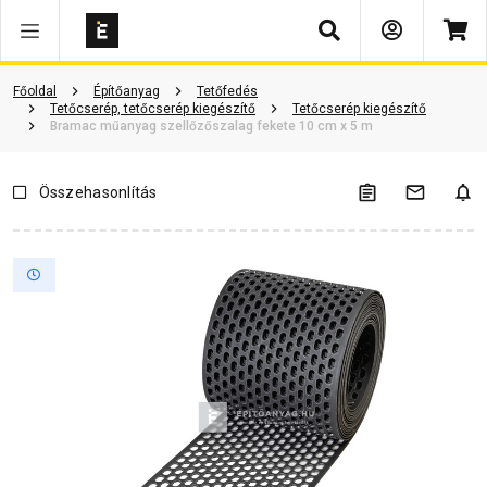
Keresés
Vásárlói vélemények
Kérdések és válaszok
Kapcsolódó cikkek
Főoldal
Építőanyag
Tetőfedés
Tetőcserép, tetőcserép kiegészítő
Tetőcserép kiegészítő
Bramac műanyag szellőzőszalag fekete 10 cm x 5 m
Összehasonlítás