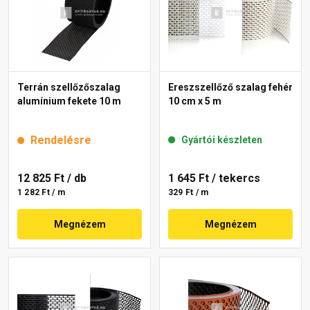
Terrán szellőzőszalag
Ereszszellőző szalag fehér
alumínium fekete 10 m
10 cm x 5 m
Rendelésre
Gyártói készleten
12 825 Ft
/ db
1 645 Ft
/ tekercs
1 282 Ft / m
329 Ft / m
Megnézem
Megnézem