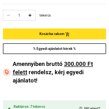
tekercs
Kosárba rakom
% Egyedi ajánlatot kérek %
Amennyiben bruttó
300.000 Ft
felett
rendelsz, kérj egyedi
ajánlatot!
Raktáron: 7 tekercs
Mit jelent?