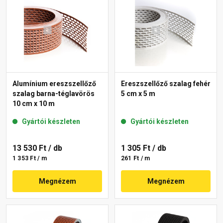
Alumínium ereszszellőző
Ereszszellőző szalag fehér
szalag barna-téglavörös
5 cm x 5 m
10 cm x 10 m
Gyártói készleten
Gyártói készleten
13 530 Ft
/ db
1 305 Ft
/ db
1 353 Ft / m
261 Ft / m
Megnézem
Megnézem