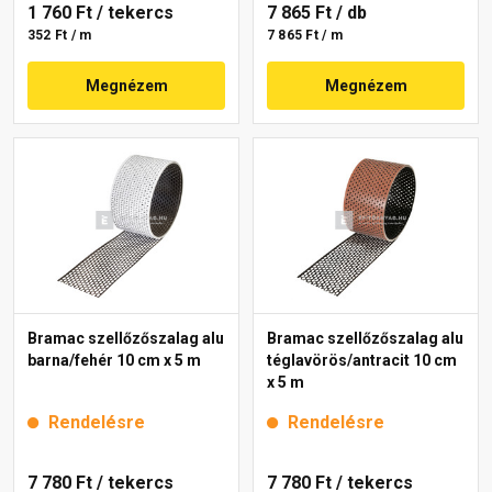
1 760 Ft
/ tekercs
7 865 Ft
/ db
352 Ft / m
7 865 Ft / m
Megnézem
Megnézem
Bramac szellőzőszalag alu
Bramac szellőzőszalag alu
barna/fehér 10 cm x 5 m
téglavörös/antracit 10 cm
x 5 m
Rendelésre
Rendelésre
7 780 Ft
/ tekercs
7 780 Ft
/ tekercs