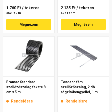
1 760 Ft
/ tekercs
2 135 Ft
/ tekercs
352 Ft / m
427 Ft / m
Megnézem
Megnézem
Bramac Standard
Tondach fém
szellőzőszalag fekete 8
szellőzőszalag, 2 db
cm x 5 m
rögzítőkengyellel, 1 m
Rendelésre
Rendelésre