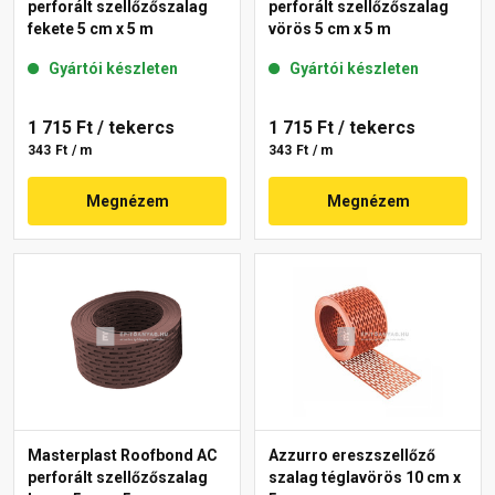
perforált szellőzőszalag
perforált szellőzőszalag
fekete 5 cm x 5 m
vörös 5 cm x 5 m
Gyártói készleten
Gyártói készleten
1 715 Ft
/ tekercs
1 715 Ft
/ tekercs
343 Ft / m
343 Ft / m
Megnézem
Megnézem
Masterplast Roofbond AC
Azzurro ereszszellőző
perforált szellőzőszalag
szalag téglavörös 10 cm x