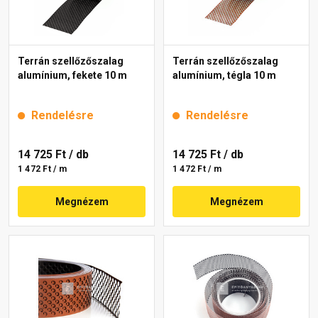
Terrán szellőzőszalag
Terrán szellőzőszalag
alumínium, fekete 10 m
alumínium, tégla 10 m
Rendelésre
Rendelésre
14 725 Ft
/ db
14 725 Ft
/ db
1 472 Ft / m
1 472 Ft / m
Megnézem
Megnézem