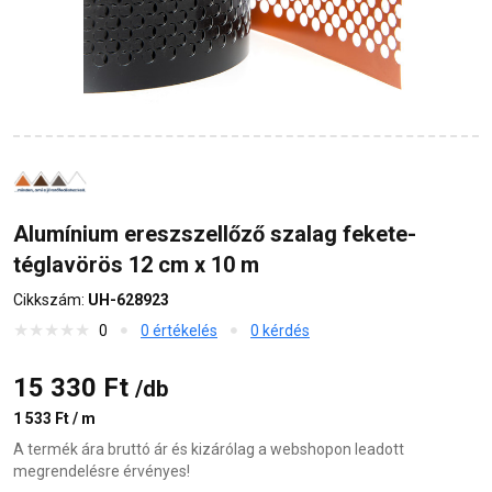
Alumínium ereszszellőző szalag fekete-
téglavörös 12 cm x 10 m
Cikkszám:
UH-628923
0
0 értékelés
0 kérdés
15 330 Ft
/db
1 533 Ft / m
A termék ára bruttó ár és kizárólag a webshopon leadott
megrendelésre érvényes!