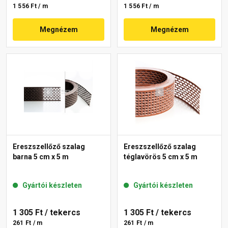
1 556 Ft / m
1 556 Ft / m
Megnézem
Megnézem
Ereszszellőző szalag
Ereszszellőző szalag
barna 5 cm x 5 m
téglavörös 5 cm x 5 m
Gyártói készleten
Gyártói készleten
1 305 Ft
/ tekercs
1 305 Ft
/ tekercs
261 Ft / m
261 Ft / m