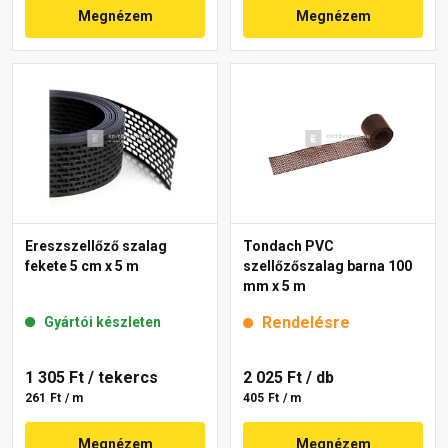
Megnézem
Megnézem
Ereszszellőző szalag
Tondach PVC
fekete 5 cm x 5 m
szellőzőszalag barna 100
mm x 5 m
Rendelésre
Gyártói készleten
1 305 Ft
/ tekercs
2 025 Ft
/ db
261 Ft / m
405 Ft / m
Megnézem
Megnézem