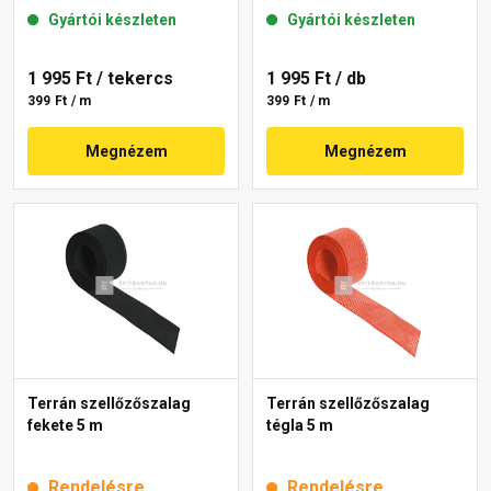
Gyártói készleten
Gyártói készleten
1 995 Ft
/ tekercs
1 995 Ft
/ db
399 Ft / m
399 Ft / m
Megnézem
Megnézem
Terrán szellőzőszalag
Terrán szellőzőszalag
fekete 5 m
tégla 5 m
Rendelésre
Rendelésre