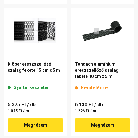
Klöber ereszszellőző
Tondach alumínium
szalag fekete 15 cm x 5 m
ereszszellőző szalag
fekete 10 cm x 5 m
Rendelésre
Gyártói készleten
5 375 Ft
/ db
6 130 Ft
/ db
1 075 Ft / m
1 226 Ft / m
Megnézem
Megnézem