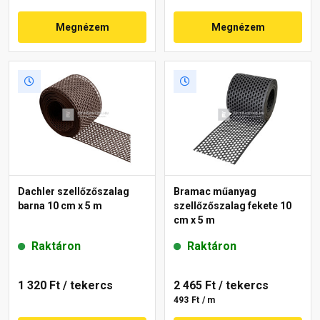
Megnézem
Megnézem
Dachler szellőzőszalag
Bramac műanyag
barna 10 cm x 5 m
szellőzőszalag fekete 10
cm x 5 m
Raktáron
Raktáron
1 320 Ft
/ tekercs
2 465 Ft
/ tekercs
493 Ft / m