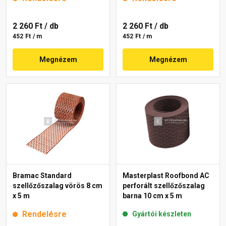
2 260 Ft
/ db
2 260 Ft
/ db
452 Ft / m
452 Ft / m
Megnézem
Megnézem
Bramac Standard
Masterplast Roofbond AC
szellőzőszalag vörös 8 cm
perforált szellőzőszalag
x 5 m
barna 10 cm x 5 m
Rendelésre
Gyártói készleten