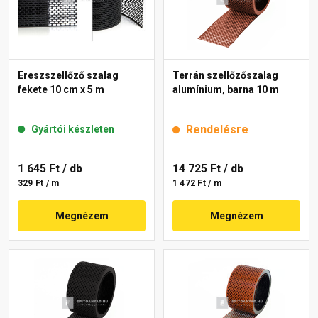
Ereszszellőző szalag
Terrán szellőzőszalag
fekete 10 cm x 5 m
alumínium, barna 10 m
Rendelésre
Gyártói készleten
1 645 Ft
/ db
14 725 Ft
/ db
329 Ft / m
1 472 Ft / m
Megnézem
Megnézem