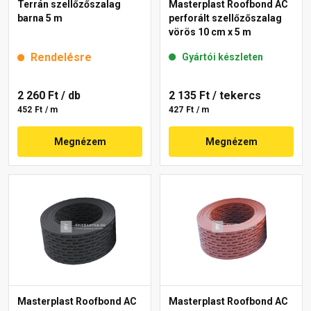
Terrán szellőzőszalag
Masterplast Roofbond AC
barna 5 m
perforált szellőzőszalag
vörös 10 cm x 5 m
Rendelésre
Gyártói készleten
2 260 Ft
/ db
2 135 Ft
/ tekercs
452 Ft / m
427 Ft / m
Megnézem
Megnézem
Masterplast Roofbond AC
Masterplast Roofbond AC