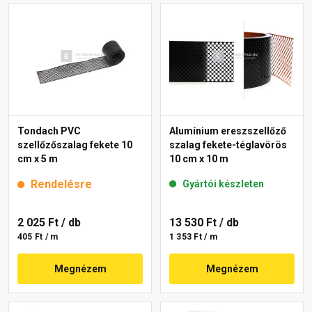
Tondach PVC
Alumínium ereszszellőző
szellőzőszalag fekete 10
szalag fekete-téglavörös
cm x 5 m
10 cm x 10 m
Rendelésre
Gyártói készleten
2 025 Ft
/ db
13 530 Ft
/ db
405 Ft / m
1 353 Ft / m
Megnézem
Megnézem