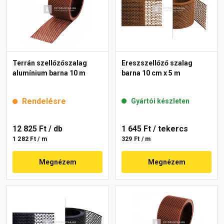
Terrán szellőzőszalag
Ereszszellőző szalag
alumínium barna 10 m
barna 10 cm x 5 m
Rendelésre
Gyártói készleten
12 825 Ft
/ db
1 645 Ft
/ tekercs
1 282 Ft / m
329 Ft / m
Megnézem
Megnézem