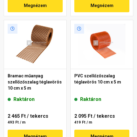
Megnézem
Megnézem
Bramac műanyag
PVC szellőzőszalag
szellőzőszalag téglavörös
téglavörös 10 cm x 5 m
10 cm x 5 m
Raktáron
Raktáron
2 465 Ft
/ tekercs
2 095 Ft
/ tekercs
493 Ft / m
419 Ft / m
Megnézem
Megnézem