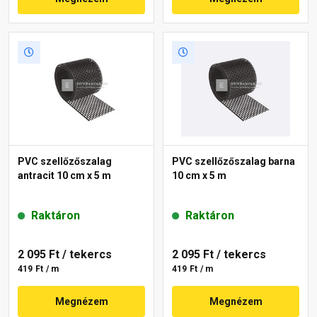
PVC szellőzőszalag
PVC szellőzőszalag barna
antracit 10 cm x 5 m
10 cm x 5 m
Raktáron
Raktáron
2 095 Ft
/ tekercs
2 095 Ft
/ tekercs
419 Ft / m
419 Ft / m
Megnézem
Megnézem