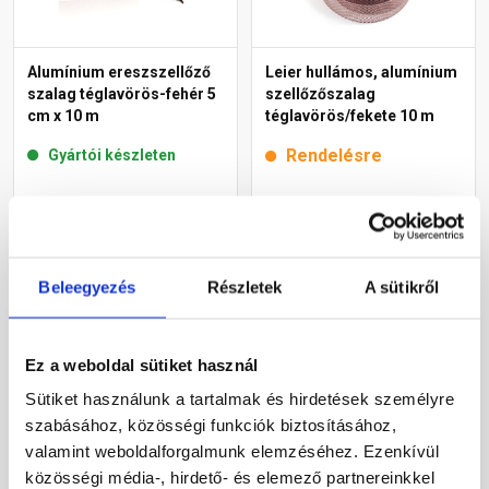
Alumínium ereszszellőző
Leier hullámos, alumínium
szalag téglavörös-fehér 5
szellőzőszalag
cm x 10 m
téglavörös/fekete 10 m
Rendelésre
Gyártói készleten
6 395 Ft
/ db
9 390 Ft
/ db
640 Ft / m
Beleegyezés
Részletek
A sütikről
Megnézem
Megnézem
Ez a weboldal sütiket használ
Sütiket használunk a tartalmak és hirdetések személyre
szabásához, közösségi funkciók biztosításához,
valamint weboldalforgalmunk elemzéséhez. Ezenkívül
közösségi média-, hirdető- és elemező partnereinkkel