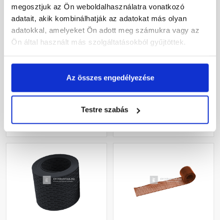
megosztjuk az Ön weboldalhasználatra vonatkozó
adatait, akik kombinálhatják az adatokat más olyan
Leier alumínium
Klöber ereszszellőző
adatokkal, amelyeket Ön adott meg számukra vagy az
szellőzőszalag
szalag téglavörös 10 cm x
Ön által használt más szolgáltatásokból gyűjtöttek.
téglavörös/fekete10 m
5 m
Rendelésre
Gyártói készleten
Az összes engedélyezése
10 810 Ft
/ db
1 645 Ft
/ tekercs
329 Ft / m
Testre szabás
Megnézem
Megnézem