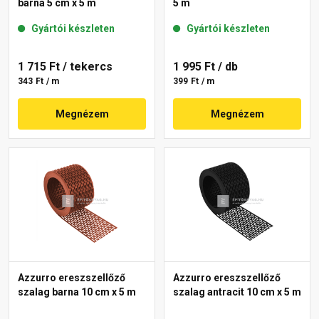
barna 5 cm x 5 m
5 m
Gyártói készleten
Gyártói készleten
1 715 Ft
/ tekercs
1 995 Ft
/ db
343 Ft / m
399 Ft / m
Megnézem
Megnézem
Azzurro ereszszellőző
Azzurro ereszszellőző
szalag barna 10 cm x 5 m
szalag antracit 10 cm x 5 m