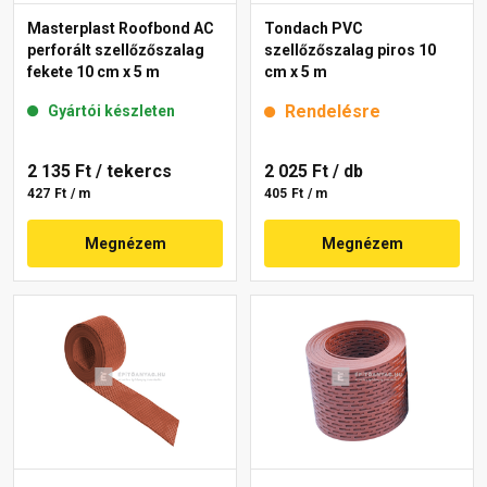
Masterplast Roofbond AC
Tondach PVC
perforált szellőzőszalag
szellőzőszalag piros 10
fekete 10 cm x 5 m
cm x 5 m
Rendelésre
Gyártói készleten
2 135 Ft
/ tekercs
2 025 Ft
/ db
427 Ft / m
405 Ft / m
Megnézem
Megnézem