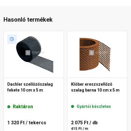
Hasonló termékek
Dachler szellőzőszalag
Klöber ereszszellőző
fekete 10 cm x 5 m
szalag barna 10 cm x 5 m
Raktáron
Gyártói készleten
1 320 Ft
/ tekercs
2 075 Ft
/ db
415 Ft / m