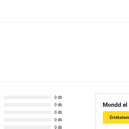
g
0 db
Mondd el 
g
0 db
g
0 db
Értékele
g
0 db
g
0 db