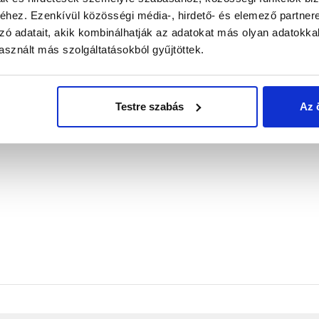
hez. Ezenkívül közösségi média-, hirdető- és elemező partner
zó adatait, akik kombinálhatják az adatokat más olyan adatokka
sznált más szolgáltatásokból gyűjtöttek.
Testre szabás
Az 