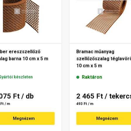
öber ereszszellőző
Bramac műanyag
lag barna 10 cm x 5 m
szellőzőszalag téglavör
10 cm x 5 m
Raktáron
Gyártói készleten
 075 Ft
/ db
2 465 Ft
/ tekerc
Ft / m
493 Ft / m
Megnézem
Megnézem