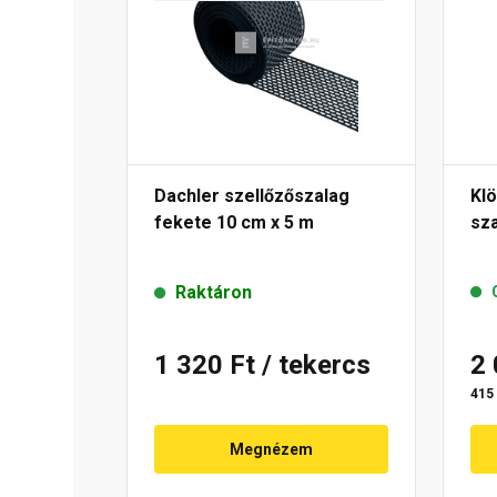
Dachler szellőzőszalag
Kl
fekete 10 cm x 5 m
sza
Raktáron
1 320 Ft
/ tekercs
2
415 
Megnézem