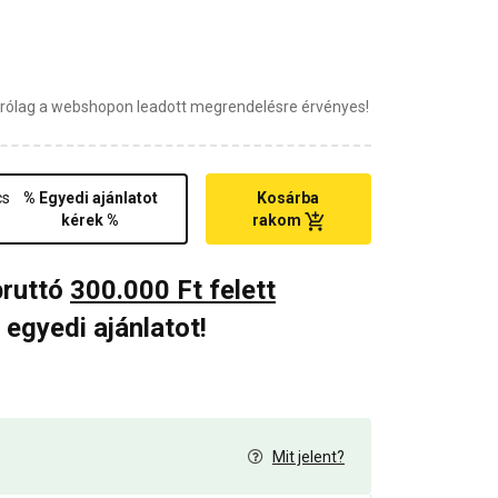
zárólag a webshopon leadott megrendelésre érvényes!
cs
% Egyedi ajánlatot
Kosárba
kérek %
rakom
bruttó
300.000 Ft felett
 egyedi ajánlatot!
Mit jelent?
7