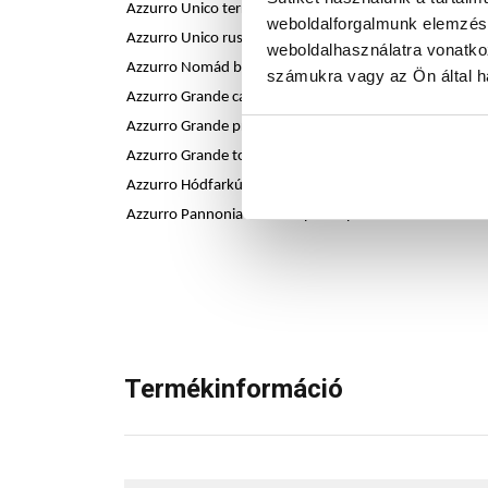
Azzurro Unico terra alapcserép
weboldalforgalmunk elemzésé
Azzurro Unico rustica alapcserép
weboldalhasználatra vonatko
Azzurro Nomád barna alapcserép
számukra vagy az Ön által ha
Azzurro Grande castello alapcserép
Azzurro Grande provence alapcserép
Azzurro Grande toscana alapcserép
Azzurro Hódfarkú castello alapcserép
Azzurro Pannonia antik alapcserép
Termékinformáció