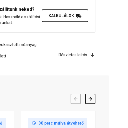
zállítunk neked?
KALKULÁLOK
uk. Használd a szállítási
orunkat.
 lyukasztott műanyag
Részletes leírás
latt
Előző
Következő
tő
30 perc múlva átvehető