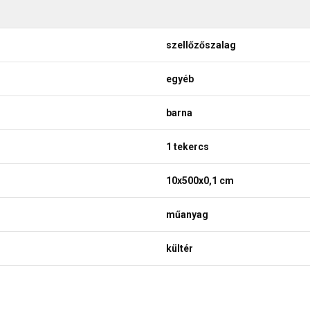
szellőzőszalag
egyéb
barna
1 tekercs
10x500x0,1 cm
műanyag
kültér