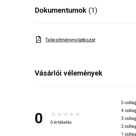
Dokumentumok
(1)
Teljesítménynyilatkozat
Vásárlói vélemények
5 csilla
4 csilla
0
3 csilla
0 értékelés
2 csilla
1 csilla