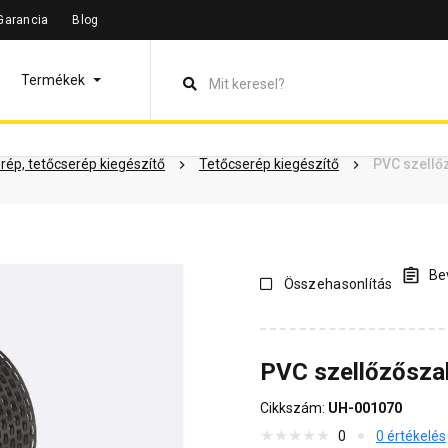
Garancia
Blog
leírás
Termékinformáció
Dokumentumok
Vásárlói vélem
Termékek
rép, tetőcserép kiegészítő
Tetőcserép kiegészítő
PVC szellő
Bev
Összehasonlítás
PVC szellőzőszal
Cikkszám:
UH-001070
0
0 értékelés