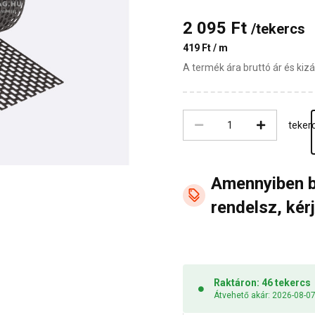
2 095 Ft
/tekercs
419 Ft / m
A termék ára bruttó ár és ki
teker
Amennyiben 
rendelsz, kérj
Raktáron: 46 tekercs
Átvehető akár: 2026-08-0