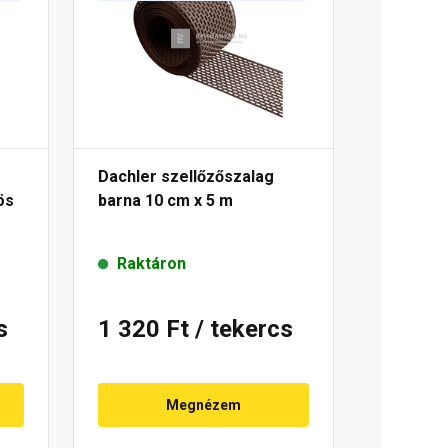
Dachler szellőzőszalag
ös
barna 10 cm x 5 m
Raktáron
s
1 320 Ft
/ tekercs
Megnézem