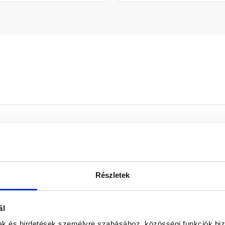
zalag az épületek tetőszerkezetében lévő nyílások lezárására
letti légréseknél, ugyanakkor biztosítja a szellőzőlevegő bevezeté
Részletek
reaton
ál
mak és hirdetések személyre szabásához, közösségi funkciók biz