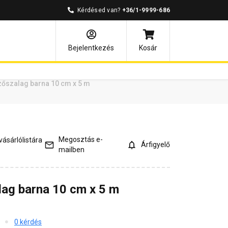
Kérdésed van?
+36/1-9999-686
ények
Kérdések és válaszok
Bejelentkezés
Kosár
zőszalag barna 10 cm x 5 m
Megosztás e-
ásárlólistára
Árfigyelő
mailben
ag barna 10 cm x 5 m
0 kérdés