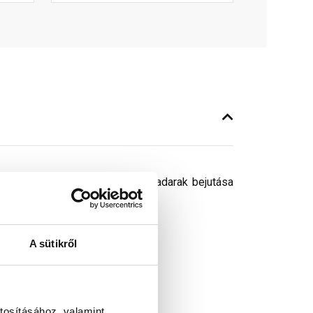
 használjuk.Védelmet nyújt a madarak bejutása
sét a héjazat alá.
A sütikről
tosításához, valamint