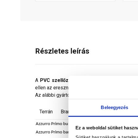
Részletes leírás
A
PVC szellőzőszalag
lyukasztott műanyag s
ellen az eresznél, az alátéthéjazat alatti és fe
Az alábbi gyártók termékeihez alkalmazható:
Beleegyezés
Terrán
Bramac
Azzurro
Tondach
C
Azzurro Primo burgundi alapcserép
Ez a weboldal sütiket haszn
Azzurro Primo barna alapcserép
Sütiket használunk a tartal