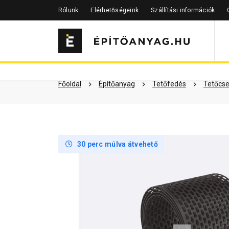
Rólunk
Elérhetőségeink
Szállítási információk
Szükséged lehet rá
Részletes 
Kapcsolódó cikkek
Főoldal
Építőanyag
Tetőfedés
Tetőcse
30 perc múlva átvehető