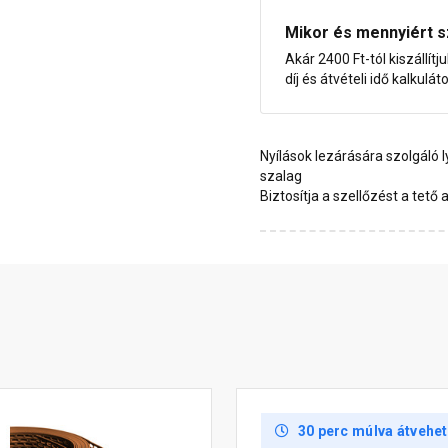
Mikor és mennyiért s
Akár 2400 Ft-tól kiszállítj
díj és átvételi idő kalkulát
Nyílások lezárására szolgáló
szalag
Biztosítja a szellőzést a tető a
30 perc múlva átvehe