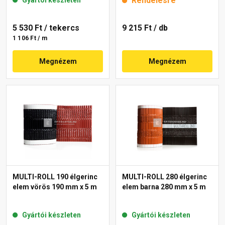
Rendelésre
5 530 Ft
/ tekercs
9 215 Ft
/ db
1 106 Ft / m
Megnézem
Megnézem
MULTI-ROLL 190 élgerinc
MULTI-ROLL 280 élgerinc
elem vörös 190 mm x 5 m
elem barna 280 mm x 5 m
Gyártói készleten
Gyártói készleten