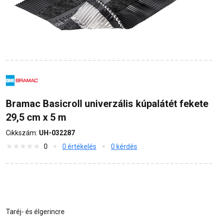
Bramac Basicroll univerzális kúpalátét fekete
29,5 cm x 5 m
Cikkszám:
UH-032287
0
0 értékelés
0 kérdés
Taréj- és élgerincre