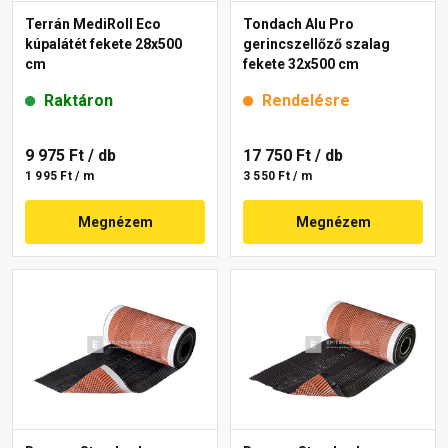
Terrán MediRoll Eco
Tondach Alu Pro
kúpalátét fekete 28x500
gerincszellőző szalag
cm
fekete 32x500 cm
Raktáron
Rendelésre
9 975 Ft
/ db
17 750 Ft
/ db
1 995 Ft / m
3 550 Ft / m
Megnézem
Megnézem