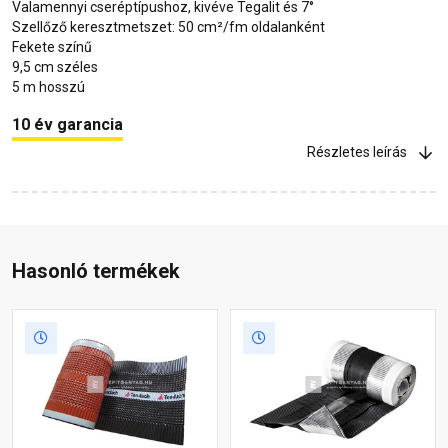
Valamennyi cseréptípushoz, kivéve Tegalit és 7°
Szellőző keresztmetszet: 50 cm²/fm oldalanként
Fekete színű
9,5 cm széles
5 m hosszú
10 év garancia
Részletes leírás
Hasonló termékek