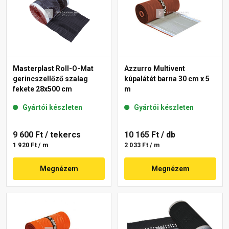
Masterplast Roll-O-Mat
Azzurro Multivent
gerincszellőző szalag
kúpalátét barna 30 cm x 5
fekete 28x500 cm
m
Gyártói készleten
Gyártói készleten
9 600 Ft
/ tekercs
10 165 Ft
/ db
1 920 Ft / m
2 033 Ft / m
Megnézem
Megnézem