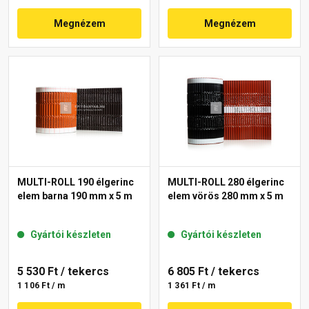
Megnézem
Megnézem
MULTI-ROLL 190 élgerinc
MULTI-ROLL 280 élgerinc
elem barna 190 mm x 5 m
elem vörös 280 mm x 5 m
Gyártói készleten
Gyártói készleten
5 530 Ft
/ tekercs
6 805 Ft
/ tekercs
1 106 Ft / m
1 361 Ft / m