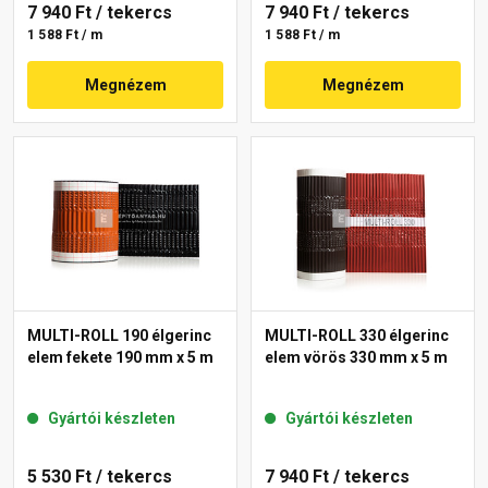
7 940 Ft
/ tekercs
7 940 Ft
/ tekercs
1 588 Ft / m
1 588 Ft / m
Megnézem
Megnézem
MULTI-ROLL 190 élgerinc
MULTI-ROLL 330 élgerinc
elem fekete 190 mm x 5 m
elem vörös 330 mm x 5 m
Gyártói készleten
Gyártói készleten
5 530 Ft
/ tekercs
7 940 Ft
/ tekercs