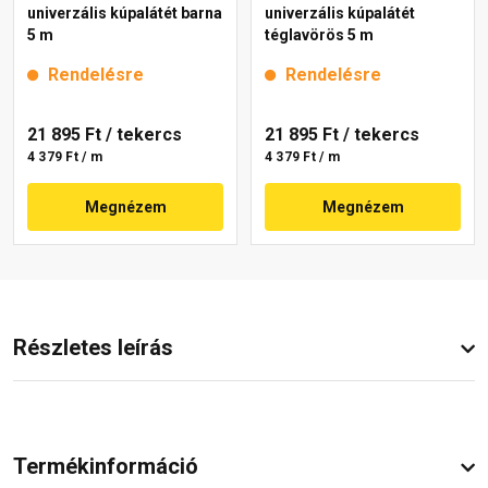
univerzális kúpalátét barna
univerzális kúpalátét
5 m
téglavörös 5 m
Rendelésre
Rendelésre
21 895 Ft
/ tekercs
21 895 Ft
/ tekercs
4 379 Ft / m
4 379 Ft / m
Megnézem
Megnézem
Részletes leírás
Termékinformáció