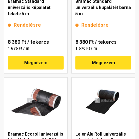
Bramac Standard
Bramac Standard
univerzális kúpalátét
univerzális kúpalátét barna
fekete 5 m
5 m
Rendelésre
Rendelésre
8 380 Ft
/ tekercs
8 380 Ft
/ tekercs
1 676 Ft / m
1 676 Ft / m
Megnézem
Megnézem
Bramac Ecoroll univerzális
Leier Alu Roll univerzális