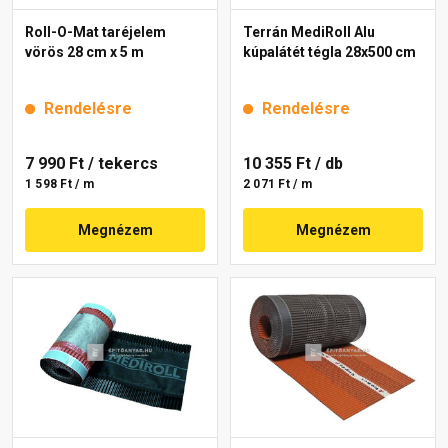
Roll-O-Mat taréjelem
Terrán MediRoll Alu
vörös 28 cm x 5 m
kúpalátét tégla 28x500 cm
Rendelésre
Rendelésre
7 990 Ft
/ tekercs
10 355 Ft
/ db
1 598 Ft / m
2 071 Ft / m
Megnézem
Megnézem