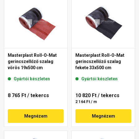
Masterplast Roll-O-Mat
Masterplast Roll-O-Mat
gerincszellőző szalag
gerincszellőző szalag
vörös 19x500 cm
fekete 33x500 cm
Gyártói készleten
Gyártói készleten
8 765 Ft
/ tekercs
10 820 Ft
/ tekercs
2 164 Ft / m
Megnézem
Megnézem