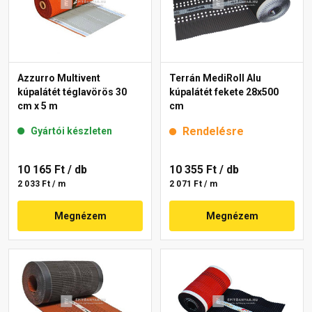
Azzurro Multivent
Terrán MediRoll Alu
kúpalátét téglavörös 30
kúpalátét fekete 28x500
cm x 5 m
cm
Rendelésre
Gyártói készleten
10 165 Ft
/ db
10 355 Ft
/ db
2 033 Ft / m
2 071 Ft / m
Megnézem
Megnézem