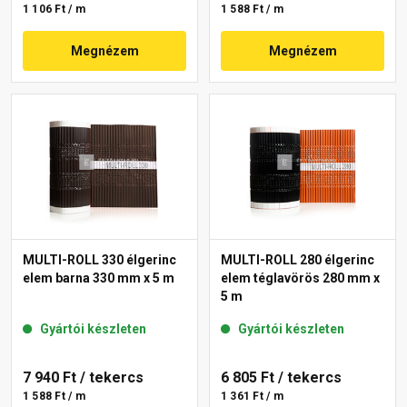
1 106 Ft / m
1 588 Ft / m
Megnézem
Megnézem
MULTI-ROLL 330 élgerinc
MULTI-ROLL 280 élgerinc
elem barna 330 mm x 5 m
elem téglavörös 280 mm x
5 m
Gyártói készleten
Gyártói készleten
7 940 Ft
/ tekercs
6 805 Ft
/ tekercs
1 588 Ft / m
1 361 Ft / m