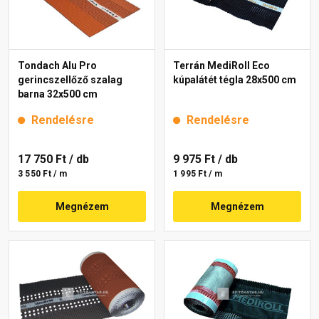
Tondach Alu Pro
Terrán MediRoll Eco
gerincszellőző szalag
kúpalátét tégla 28x500 cm
barna 32x500 cm
Rendelésre
Rendelésre
17 750 Ft
/ db
9 975 Ft
/ db
3 550 Ft / m
1 995 Ft / m
Megnézem
Megnézem