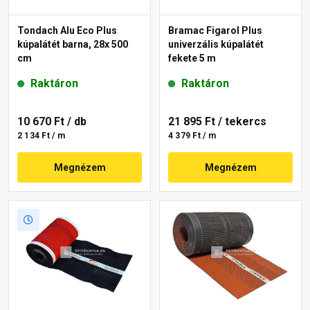
Tondach Alu Eco Plus
Bramac Figarol Plus
kúpalátét barna, 28x 500
univerzális kúpalátét
cm
fekete 5 m
Raktáron
Raktáron
10 670 Ft
/ db
21 895 Ft
/ tekercs
2 134 Ft / m
4 379 Ft / m
Megnézem
Megnézem