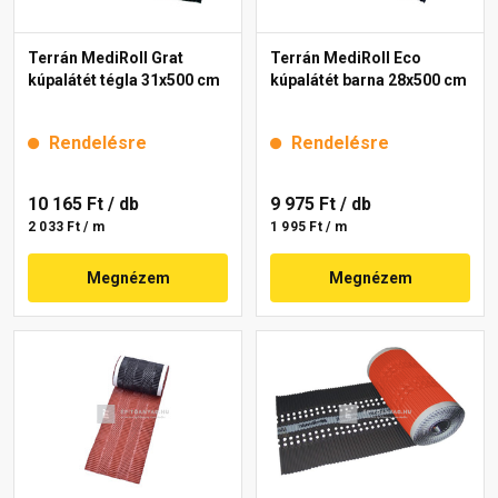
Terrán MediRoll Grat
Terrán MediRoll Eco
kúpalátét tégla 31x500 cm
kúpalátét barna 28x500 cm
Rendelésre
Rendelésre
10 165 Ft
/ db
9 975 Ft
/ db
2 033 Ft / m
1 995 Ft / m
Megnézem
Megnézem