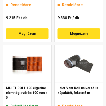
Rendelésre
Rendelésre
9 215 Ft
/ db
9 330 Ft
/ db
Megnézem
Megnézem
MULTI-ROLL 190 élgerinc
Leier Vent Roll univerzális
elem téglavörös 190 mm x
kúpalátét, fekete 5 m
5 m
Gyártói készleten