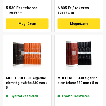
5 530 Ft
/ tekercs
6 805 Ft
/ tekercs
1 106 Ft / m
1 361 Ft / m
Megnézem
Megnézem
MULTI-ROLL 330 élgerinc
MULTI-ROLL 330 élgerinc
elem téglavörös 330 mm x
elem fekete 330 mm x 5 m
5 m
Gyártói készleten
Gyártói készleten