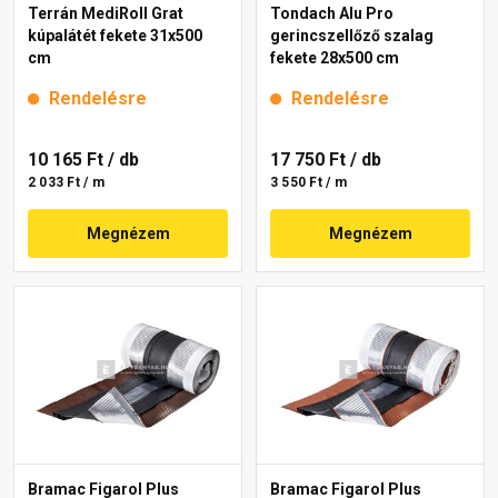
Terrán MediRoll Grat
Tondach Alu Pro
kúpalátét fekete 31x500
gerincszellőző szalag
cm
fekete 28x500 cm
Rendelésre
Rendelésre
10 165 Ft
/ db
17 750 Ft
/ db
2 033 Ft / m
3 550 Ft / m
Megnézem
Megnézem
Bramac Figarol Plus
Bramac Figarol Plus