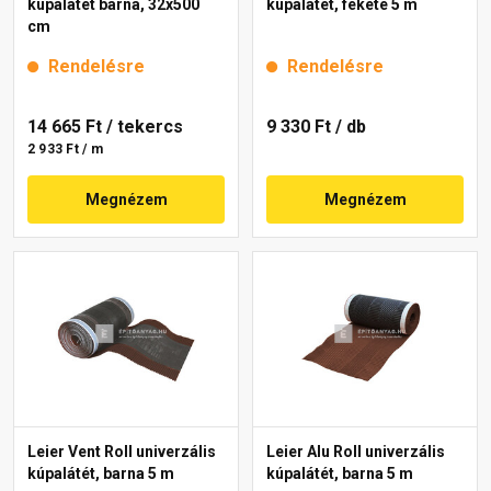
kúpalátét barna, 32x500
kúpalátét, fekete 5 m
cm
Rendelésre
Rendelésre
14 665 Ft
/ tekercs
9 330 Ft
/ db
2 933 Ft / m
Megnézem
Megnézem
Leier Vent Roll univerzális
Leier Alu Roll univerzális
kúpalátét, barna 5 m
kúpalátét, barna 5 m