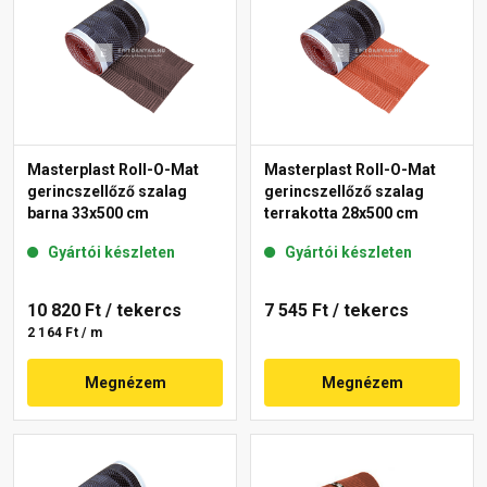
Masterplast Roll-O-Mat
Masterplast Roll-O-Mat
gerincszellőző szalag
gerincszellőző szalag
barna 33x500 cm
terrakotta 28x500 cm
Gyártói készleten
Gyártói készleten
10 820 Ft
/ tekercs
7 545 Ft
/ tekercs
2 164 Ft / m
Megnézem
Megnézem