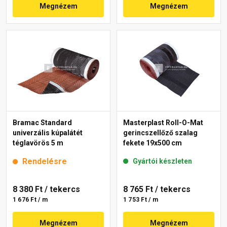
Megnézem
Megnézem
Bramac Standard
Masterplast Roll-O-Mat
univerzális kúpalátét
gerincszellőző szalag
téglavörös 5 m
fekete 19x500 cm
Rendelésre
Gyártói készleten
8 380 Ft
/ tekercs
8 765 Ft
/ tekercs
1 676 Ft / m
1 753 Ft / m
Megnézem
Megnézem