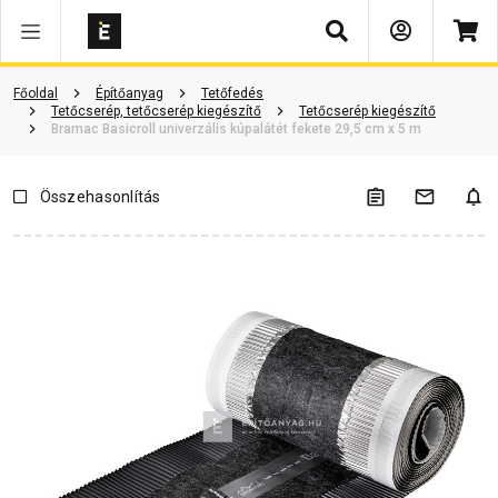
Keresés
Vásárlói vélemények
Kérdések és válaszok
Kapcsolódó cikkek
Főoldal
Építőanyag
Tetőfedés
Tetőcserép, tetőcserép kiegészítő
Tetőcserép kiegészítő
Bramac Basicroll univerzális kúpalátét fekete 29,5 cm x 5 m
Összehasonlítás