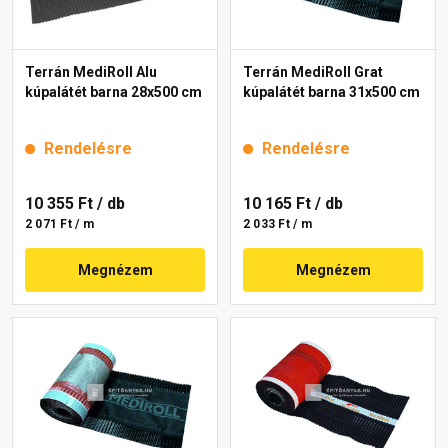
Terrán MediRoll Alu
Terrán MediRoll Grat
kúpalátét barna 28x500 cm
kúpalátét barna 31x500 cm
Rendelésre
Rendelésre
10 355 Ft
/ db
10 165 Ft
/ db
2 071 Ft / m
2 033 Ft / m
Megnézem
Megnézem