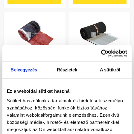
Masterplast Roll-O-Mat
Azzurro Multivent
Beleegyezés
Részletek
A sütikről
gerincszellőző szalag
kúpalátét antracit 30 cm x
vörös 33x500 cm
5 m
Gyártói készleten
Gyártói készleten
Ez a weboldal sütiket használ
Sütiket használunk a tartalmak és hirdetések személyre
10 820 Ft
/ tekercs
10 165 Ft
/ tekercs
szabásához, közösségi funkciók biztosításához,
2 033 Ft / m
valamint weboldalforgalmunk elemzéséhez. Ezenkívül
közösségi média-, hirdető- és elemező partnereinkkel
Megnézem
Megnézem
megosztjuk az Ön weboldalhasználatra vonatkozó