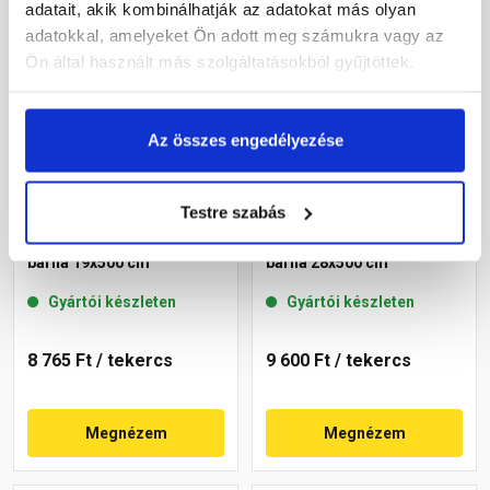
adatait, akik kombinálhatják az adatokat más olyan
adatokkal, amelyeket Ön adott meg számukra vagy az
Ön által használt más szolgáltatásokból gyűjtöttek.
Az összes engedélyezése
Testre szabás
Masterplast Roll-O-Mat
Masterplast Roll-O-Mat
gerincszellőző szalag
gerincszellőző szalag
barna 19x500 cm
barna 28x500 cm
Gyártói készleten
Gyártói készleten
8 765 Ft
/ tekercs
9 600 Ft
/ tekercs
Megnézem
Megnézem