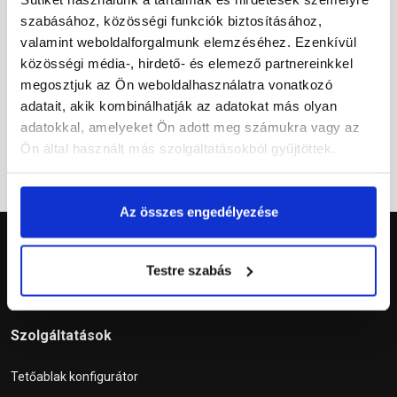
szabásához, közösségi funkciók biztosításához,
Tetőablak – Anyag és szín
Tetőablak – Nyitási mód
valamint weboldalforgalmunk elemzéséhez. Ezenkívül
közösségi média-, hirdető- és elemező partnereinkkel
4 éve
4 éve
megosztjuk az Ön weboldalhasználatra vonatkozó
adatait, akik kombinálhatják az adatokat más olyan
adatokkal, amelyeket Ön adott meg számukra vagy az
1
2
Ön által használt más szolgáltatásokból gyűjtöttek.
Az összes engedélyezése
Testre szabás
Szolgáltatások
Tetőablak konfigurátor