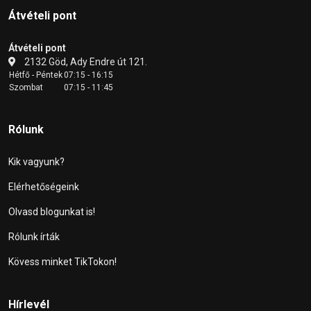
Átvételi pont
Átvételi pont
2132 Göd, Ady Endre út 121.
Hétfő - Péntek
07:15 - 16:15
Szombat
07:15 - 11:45
Rólunk
Kik vagyunk?
Elérhetőségeink
Olvasd blogunkat is!
Rólunk írták
Kövess minket TikTokon!
Hírlevél