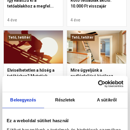
Így válaszd ki a
Roto tetőablak akció:
tetőablakhoz a megfel...
10.000 Ft visszajár
4 éve
4 éve
Tető, tetőtér
Tető, tetőtér
Elviselhetetlen a hőség a
Mire ügyeljünk a
tetőtérben? Mutatjuk,...
padlásfeljáró kiválasz...
2 éve
5 éve
Beleegyezés
Részletek
A sütikről
Tetőablak
Tetőablak
Ez a weboldal sütiket használ
Sütiket használunk a tartalmak és hirdetések személyre