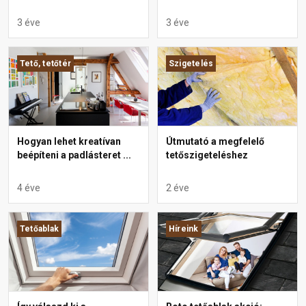
3 éve
3 éve
Tető, tetőtér
Szigetelés
Hogyan lehet kreatívan
Útmutató a megfelelő
beépíteni a padlásteret ...
tetőszigeteléshez
4 éve
2 éve
Tetőablak
Híreink