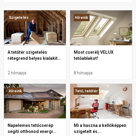
Szigetelés
Híreink
A tetőtér szigetelés
Most cserélj VELUX
rétegrend helyes kialakít...
tetőablakot!
2 hónapja
8 hónapja
Híreink
Tető, tetőtér
Napelemes tetőcserép
Mi a haszna a kellőképpen
segíti otthonod energi...
szigetelt és...